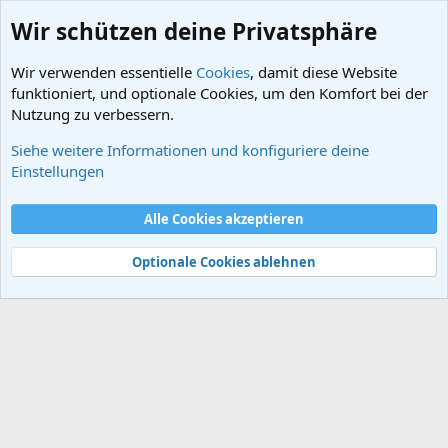
Wir schützen deine Privatsphäre
Wir verwenden essentielle
Cookies
, damit diese Website
funktioniert, und optionale Cookies, um den Komfort bei der
Nutzung zu verbessern.
Siehe weitere Informationen und konfiguriere deine
Schlagworte
Einstellungen
Cookies
Alle Cookies akzeptieren
Kontakt
Nutzungsbedingungen
Datenschutz
Hilfe und Impressum
Start
R
S
Optionale Cookies ablehnen
S
®
Community platform by XenForo
© 2010-2024 XenForo Ltd.