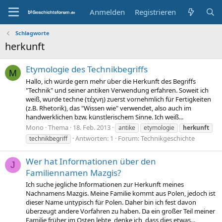
Anmelden
Registrieren
Schlagworte
herkunft
Etymologie des Technikbegriffs
M
Hallo, ich würde gern mehr über die Herkunft des Begriffs
"Technik" und seiner antiken Verwendung erfahren. Soweit ich
weiß, wurde techne (τέχνη) zuerst vornehmlich für Fertigkeiten
(z.B. Rhetorik), das "Wissen wie" verwendet, also auch im
handwerklichen bzw. künstlerischem Sinne. Ich weiß...
Mono
Thema
18. Feb. 2013
antike
etymologie
herkunft
Antworten: 1
Forum:
Technikgeschichte
technikbegriff
Wer hat Informationen über den
J
Familiennamen Mazgis?
Ich suche jegliche Informationen zur Herkunft meines
Nachnamens Mazgis. Meine Familie kommt aus Polen, jedoch ist
dieser Name untypisch für Polen. Daher bin ich fest davon
überzeugt andere Vorfahren zu haben. Da ein großer Teil meiner
Familie früher im Osten lebte, denke ich, dass dies etwas...