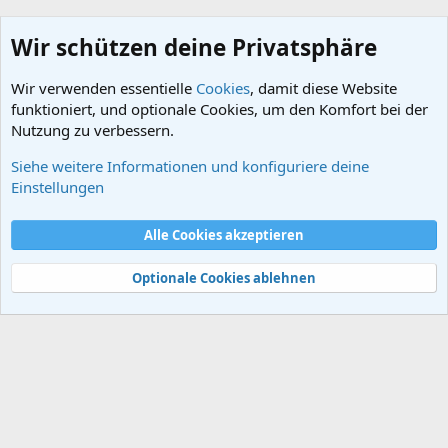
Wir schützen deine Privatsphäre
Wir verwenden essentielle
Cookies
, damit diese Website
funktioniert, und optionale Cookies, um den Komfort bei der
Nutzung zu verbessern.
Siehe weitere Informationen und konfiguriere deine
Schlagworte
Einstellungen
Cookies
Alle Cookies akzeptieren
Kontakt
Nutzungsbedingungen
Datenschutz
Hilfe und Impressum
Start
R
S
Optionale Cookies ablehnen
S
®
Community platform by XenForo
© 2010-2024 XenForo Ltd.