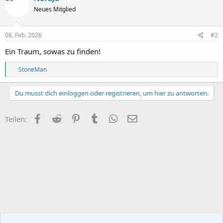
t
Neues Mitglied
i
o
n
e
08. Feb. 2026
#2
n
:
Ein Traum, sowas zu finden!
R
StoneMan
e
a
k
Du musst dich einloggen oder registrieren, um hier zu antworten.
t
i
o
Facebook
Reddit
Pinterest
Tumblr
WhatsApp
E-Mail
Teilen:
n
e
n
: