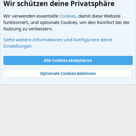
Wir schützen deine Privatsphäre
Wir verwenden essentielle
Cookies
, damit diese Website
funktioniert, und optionale Cookies, um den Komfort bei der
Nutzung zu verbessern.
Siehe weitere Informationen und konfiguriere deine
Archäologie
Einstellungen
Cookies
Alle Cookies akzeptieren
Kontakt
Nutzungsbedingungen
Datenschutz
Hilfe und Impressum
Start
R
S
Optionale Cookies ablehnen
S
®
Community platform by XenForo
© 2010-2024 XenForo Ltd.