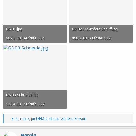
GS 01.jpg
GS 02 Makrofoto Schliff.jpg
909,3 KB · Aufrufe: 134
958,2 KB · Aufrufe: 122
GS 03 Schneide.jpg
138,4 KB · Aufrufe: 127
R
Epic
,
muck
,
pietFFM
und eine weitere Person
e
a
k
Noraja