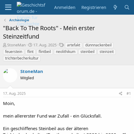
Anmelden
Registrieren
Archäologie
"Back To The Roots" - Mein erster
Steinzeitfund
E
E
S
StoneMan
17. Aug. 2025
artefakt
dünnnackenbeil
r
r
c
feuerstein
flint
flintbeil
neolithikum
steinbeil
steinzeit
s
s
h
trichterbecherkultur
t
t
l
e
e
a
StoneMan
l
l
g
l
l
w
Mitglied
e
t
o
r
a
r
m
t
17. Aug. 2025
#1
e
Moin,
mein allererster Fund war Zufall - ein Glücksfall.
Ein geschliffenes Steinbeil aus der älteren