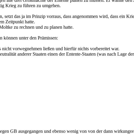
en alle drei Großmächte der Entente planen zu müssen. Er wählte den A
ig Krieg zu führen zu umgehen.
n, setzt das ja im Prinzip vorraus, dass angenommen wird, dass ein Kri
em Zeitpunkt hatte.
Moltke zu rechnen und zu planen hatte.
en können unter den Prämissen:
s nicht vorwegnehmen ließen und hierfür nichts vorbereitet war.
tralität anderer Staaten einen der Entente-Staaten (was nach Lage der 
h gegen GB ausgegangen und ebenso wenig von von der dann wirkungsvo