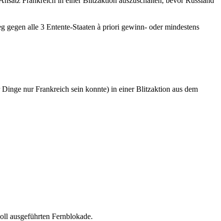
nsatz Frankreich in einer Blitzaktion auszuschalten, bevor Russland
eg gegen alle 3 Entente-Staaten à priori gewinn- oder mindestens
Dinge nur Frankreich sein konnte) in einer Blitzaktion aus dem
ll ausgeführten Fernblokade.