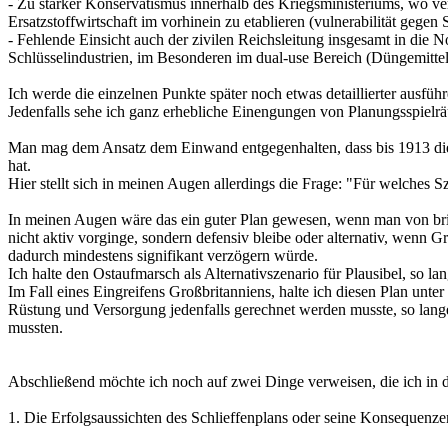
- Zu starker Konservatismus innerhalb des Kriegsministeriums, wo ver
Ersatzstoffwirtschaft im vorhinein zu etablieren (vulnerabilität gegen
- Fehlende Einsicht auch der zivilen Reichsleitung insgesamt in die
Schlüsselindustrien, im Besonderen im dual-use Bereich (Düngemittel, 
Ich werde die einzelnen Punkte später noch etwas detaillierter ausfüh
Jedenfalls sehe ich ganz erhebliche Einengungen von Planungsspiel
Man mag dem Ansatz dem Einwand entgegenhalten, dass bis 1913 die 
hat.
Hier stellt sich in meinen Augen allerdings die Frage: "Für welches 
In meinen Augen wäre das ein guter Plan gewesen, wenn man von bri
nicht aktiv vorginge, sondern defensiv bleibe oder alternativ, wenn 
dadurch mindestens signifikant verzögern würde.
Ich halte den Ostaufmarsch als Alternativszenario für Plausibel, so l
Im Fall eines Eingreifens Großbritanniens, halte ich diesen Plan unt
Rüstung und Versorgung jedenfalls gerechnet werden musste, so lange
mussten.
Abschließend möchte ich noch auf zwei Dinge verweisen, die ich in d
1. Die Erfolgsaussichten des Schlieffenplans oder seine Konsequenze