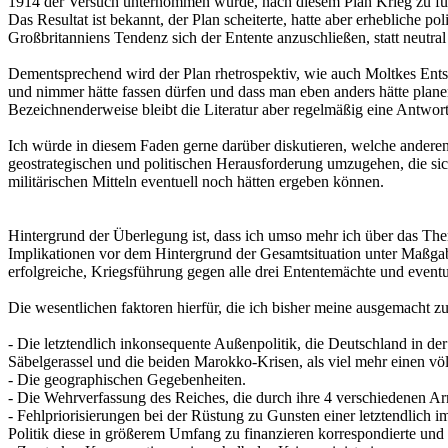
1914 der Versuch unternommen wurde, nach diesem Plan Krieg zu fü
Das Resultat ist bekannt, der Plan scheiterte, hatte aber erhebliche
Großbritanniens Tendenz sich der Entente anzuschließen, statt neutral
Dementsprechend wird der Plan rhetrospektiv, wie auch Moltkes Entsch
und nimmer hätte fassen dürfen und dass man eben anders hätte plan
Bezeichnenderweise bleibt die Literatur aber regelmäßig eine Antwort
Ich würde in diesem Faden gerne darüber diskutieren, welche andere
geostrategischen und politischen Herausforderung umzugehen, die sic
militärischen Mitteln eventuell noch hätten ergeben können.
Hintergrund der Überlegung ist, dass ich umso mehr ich über das The
Implikationen vor dem Hintergrund der Gesamtsituation unter Maßgabe
erfolgreiche, Kriegsführung gegen alle drei Ententemächte und eventu
Die wesentlichen faktoren hierfür, die ich bisher meine ausgemacht z
- Die letztendlich inkonsequente Außenpolitik, die Deutschland in de
Säbelgerassel und die beiden Marokko-Krisen, als viel mehr einen v
- Die geographischen Gegebenheiten.
- Die Wehrverfassung des Reiches, die durch ihre 4 verschiedenen A
- Fehlpriorisierungen bei der Rüstung zu Gunsten einer letztendlich im
Politik diese in größerem Umfang zu finanzieren korrespondierte un