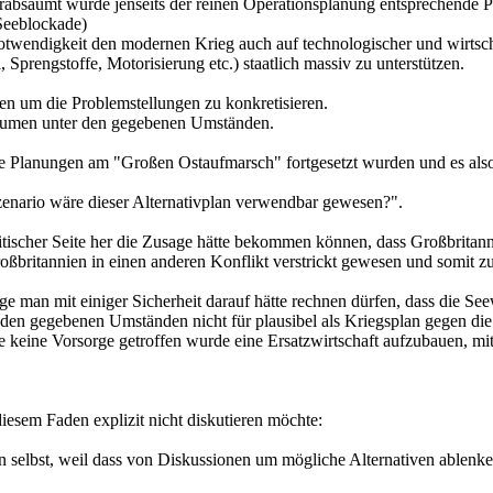
absäumt wurde jenseits der reinen Operationsplanung entsprechende Pla
 Seeblockade)
 Notwendigkeit den modernen Krieg auch auf technologischer und wirts
Sprengstoffe, Motorisierung etc.) staatlich massiv zu unterstützen.
ren um die Problemstellungen zu konkretisieren.
räumen unter den gegebenen Umständen.
Planungen am "Großen Ostaufmarsch" fortgesetzt wurden und es also b
Szenario wäre dieser Alternativplan verwendbar gewesen?".
tischer Seite her die Zusage hätte bekommen können, dass Großbritan
Großbritannien in einen anderen Konflikt verstrickt gewesen und somit 
ange man mit einiger Sicherheit darauf hätte rechnen dürfen, dass die 
er den gegebenen Umständen nicht für plausibel als Kriegsplan gegen di
 keine Vorsorge getroffen wurde eine Ersatzwirtschaft aufzubauen, mit
iesem Faden explizit nicht diskutieren möchte:
n selbst, weil dass von Diskussionen um mögliche Alternativen ablenk