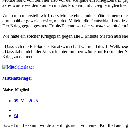
Moltke stand von dem her also vor der Aufgabe ein Kriegszenario geg
aktiv würde werden können um das Problem mit 3 Gegnern gleichzeit
Wenn nun unterstellt wird, dass Moltke eben anders hätte planen solle
durchhaltbar gewesen wäre, mit den Mitteln, die Deutschland zu dies
Der Krieg gegen gesamte Triple-Entente war der worst-case mit dem 
Wie hätte ein solcher Kriegsplan gegen alle 3 Entente-Staaten ausseh
- Dass sich die Erfolge der Ersatzwirtschaft während des 1. Weltkrieg
- Dass dabei nicht der Versuch unternommen würde auf Kosten der Neu
Krieg zu nehmen.
Mittelalterlager
Aktives Mitglied
09. Mai 2025
#4
Soweit mir bekannt, wurde allerdings nicht von einen Konflikt auc