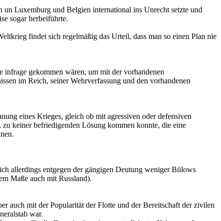
ch un Luxemburg und Belgien international ins Unrecht setzte und
se sogar herbeiführte.
ltkrieg findet sich regelmäßig das Urteil, dass man so einen Plan nie
eise infrage gekommen wären, um mit der vorhandenen
ltnissen im Reich, seiner Wehrverfassung und den vorhandenen
nung eines Krieges, gleich ob mit agressiven oder defensiven
g, zu keiner befriedigenden Lösung kommen konnte, die eine
nnen.
ne ich allerdings entgegen der gängigen Deutung weniger Bülows
erem Maße auch mit Russland).
r auch mit der Popularität der Flotte und der Bereitschaft der zivilen
neralstab war.