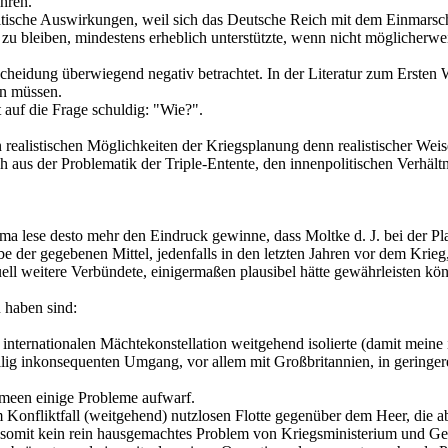
hren.
 politische Auswirkungen, weil sich das Deutsche Reich mit dem Einmars
 zu bleiben, mindestens erheblich unterstützte, wenn nicht möglicherwei
eidung überwiegend negativ betrachtet. In der Literatur zum Ersten We
en müssen.
 auf die Frage schuldig: "Wie?".
n realistischen Möglichkeiten der Kriegsplanung denn realistischer W
h aus der Problematik der Triple-Entente, den innenpolitischen Verhä
ma lese desto mehr den Eindruck gewinne, dass Moltke d. J. bei der Pla
 der gegebenen Mittel, jedenfalls in den letzten Jahren vor dem Krie
ell weitere Verbündete, einigermaßen plausibel hätte gewährleisten kö
u haben sind:
r internationalen Mächtekonstellation weitgehend isolierte (damit mei
öllig inkonsequenten Umgang, vor allem mit Großbritannien, in gering
rmeen einige Probleme aufwarf.
 Konfliktfall (weitgehend) nutzlosen Flotte gegenüber dem Heer, die abe
d somit kein rein hausgemachtes Problem von Kriegsministerium und Ge