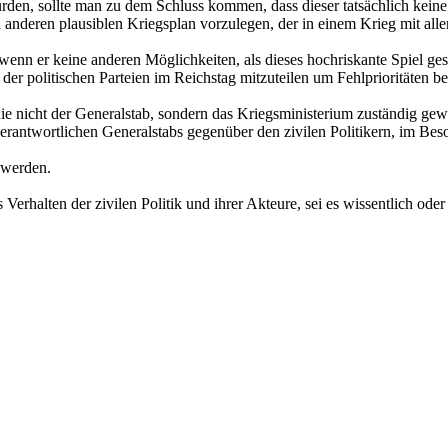
ürden, sollte man zu dem Schluss kommen, dass dieser tatsächlich kei
 anderen plausiblen Kriegsplan vorzulegen, der in einem Krieg mit al
wenn er keine anderen Möglichkeiten, als dieses hochriskante Spiel ges
er politischen Parteien im Reichstag mitzuteilen um Fehlprioritäten b
nie nicht der Generalstab, sondern das Kriegsministerium zuständig gew
verantwortlichen Generalstabs gegenüber den zivilen Politikern, im Be
t werden.
s Verhalten der zivilen Politik und ihrer Akteure, sei es wissentlich o