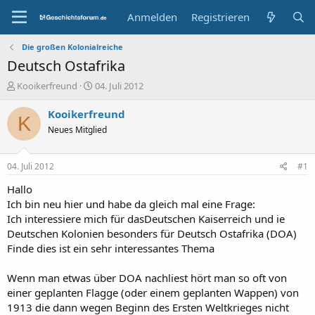
Anmelden
Registrieren
Die großen Kolonialreiche
Deutsch Ostafrika
E
E
Kooikerfreund
04. Juli 2012
r
r
s
s
Kooikerfreund
K
t
t
Neues Mitglied
e
e
l
l
l
l
04. Juli 2012
#1
e
t
r
a
Hallo
m
Ich bin neu hier und habe da gleich mal eine Frage:
Ich interessiere mich für dasDeutschen Kaiserreich und ie
Deutschen Kolonien besonders für Deutsch Ostafrika (DOA)
Finde dies ist ein sehr interessantes Thema
Wenn man etwas über DOA nachliest hört man so oft von
einer geplanten Flagge (oder einem geplanten Wappen) von
1913 die dann wegen Beginn des Ersten Weltkrieges nicht