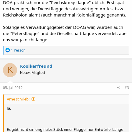
DOA praktisch nur die "Reichskriegsflagge" üblich. Erst spät
und weniger, die Dienstflagge des Auswärtigen Amtes, bzw.
Reichskolonialamt (auch manchmal Kolonialflagge genannt).
Solange es Verwaltungsgebiet der DOAG war, wurden auch
die "Petersflagge" und die Gesellschaftflagge verwendet, aber
das war ja nicht lange...
R
1 Person
e
a
k
Kooikerfreund
K
t
Neues Mitglied
i
o
n
e
05. Juli 2012
#3
n
:
Arne schrieb:
Ja.
Es gibt nicht ein originales Stück einer Flagge -nur Entwürfe. Lange