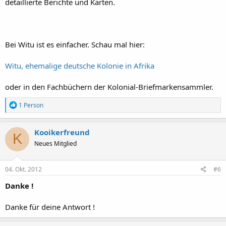
detaillierte Berichte und Karten.
Bei Witu ist es einfacher. Schau mal hier:
Witu, ehemalige deutsche Kolonie in Afrika
oder in den Fachbüchern der Kolonial-Briefmarkensammler.
R
1 Person
e
a
k
Kooikerfreund
K
t
Neues Mitglied
i
o
n
e
04. Okt. 2012
#6
n
:
Danke !
Danke für deine Antwort !