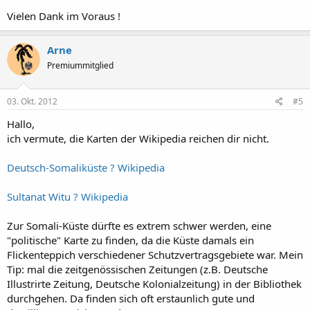
(auch manchmal Kolonialflagge genannt).
Vielen Dank im Voraus !
Solange es Verwaltungsgebiet der DOAG war, wurden auch die
"Petersflagge" und die Gesellschaftflagge verwendet, aber das war
Arne
ja nicht lange...
Premiummitglied
03. Okt. 2012
#5
Hallo,
ich vermute, die Karten der Wikipedia reichen dir nicht.
Deutsch-Somaliküste ? Wikipedia
Sultanat Witu ? Wikipedia
Zur Somali-Küste dürfte es extrem schwer werden, eine
"politische" Karte zu finden, da die Küste damals ein
Flickenteppich verschiedener Schutzvertragsgebiete war. Mein
Tip: mal die zeitgenössischen Zeitungen (z.B. Deutsche
Illustrirte Zeitung, Deutsche Kolonialzeitung) in der Bibliothek
durchgehen. Da finden sich oft erstaunlich gute und