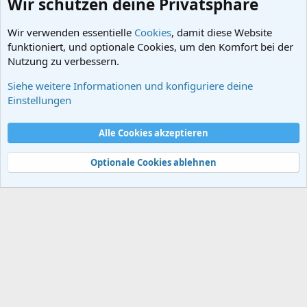
Wir schützen deine Privatsphäre
Wir verwenden essentielle
Cookies
, damit diese Website
funktioniert, und optionale Cookies, um den Komfort bei der
Nutzung zu verbessern.
Siehe weitere Informationen und konfiguriere deine
Die großen Kolonialreiche
Einstellungen
Cookies
Alle Cookies akzeptieren
Kontakt
Nutzungsbedingungen
Datenschutz
Hilfe und Impressum
Start
R
S
Optionale Cookies ablehnen
S
®
Community platform by XenForo
© 2010-2024 XenForo Ltd.