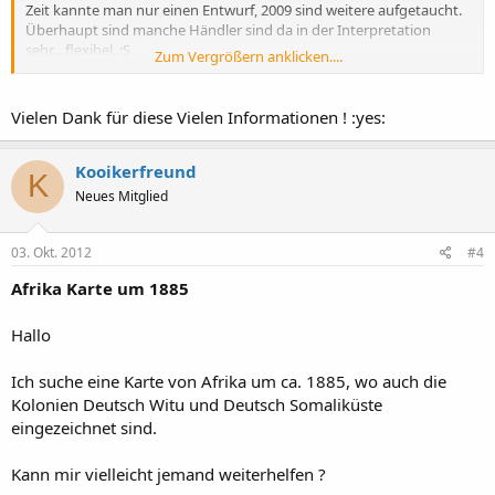
Zeit kannte man nur einen Entwurf, 2009 sind weitere aufgetaucht.
Überhaupt sind manche Händler sind da in der Interpretation
sehr....flexibel. :S
Zum Vergrößern anklicken....
Die überwiegene Meinung ist, daß die Flaggen sehr wahrscheinlich
so aussehen sollten, wie bei Wiki als Entwurf 6 beschrieben:
Vielen Dank für diese Vielen Informationen ! :yes:
Flaggen in den Kolonien des Deutschen Kaiserreichs ? Wikipedia
Kooikerfreund
K
Neues Mitglied
Nähere Infos findest du bei Jörg Karaschweski "Flaggen und
Wappen der deutschen Kolonien" neueste Auflage beim Melchior-
Verlag. Kauf keine alten Auflagen, da sind die neuen Erkenntnisse
03. Okt. 2012
#4
seit 2009 nicht drin.
Afrika Karte um 1885
Die extrem spannende Geschichte vom Fund der jahrzehntelang
verschollenen Wappen-Entwürfe und ihre Abbildungen findest du
Hallo
auch in der Zeitschrift Moneytrend 10/2009 (Erstveröffentlichung)
.
Ich suche eine Karte von Afrika um ca. 1885, wo auch die
Kolonien Deutsch Witu und Deutsch Somaliküste
eingezeichnet sind.
Nein. Als üblicher Gebäudeschmuck oder beim Militär war in DOA
praktisch nur die "Reichskriegsflagge" üblich. Erst spät und weniger,
Kann mir vielleicht jemand weiterhelfen ?
die Dienstflagge des Auswärtigen Amtes, bzw. Reichskolonialamt