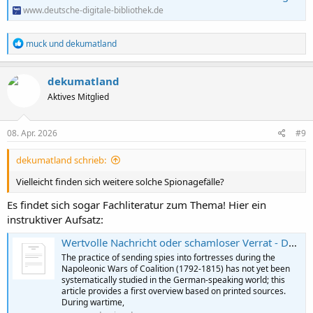
www.deutsche-digitale-bibliothek.de
R
muck
und
dekumatland
e
a
k
dekumatland
t
Aktives Mitglied
i
o
n
e
08. Apr. 2026
#9
n
:
dekumatland schrieb:
Vielleicht finden sich weitere solche Spionagefälle?
Es findet sich sogar Fachliteratur zum Thema! Hier ein
instruktiver Aufsatz:
Wertvolle Nachricht oder schamloser Verrat - Das Ausspionieren von Festungen in den napoleonischen Kriegen 1792-1815
The practice of sending spies into fortresses during the
Napoleonic Wars of Coalition (1792-1815) has not yet been
systematically studied in the German-speaking world; this
article provides a first overview based on printed sources.
During wartime,