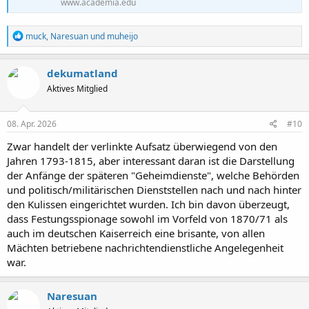
www.academia.edu
R
muck
,
Naresuan
und
muheijo
e
a
k
dekumatland
t
Aktives Mitglied
i
o
n
e
08. Apr. 2026
#10
n
:
Zwar handelt der verlinkte Aufsatz überwiegend von den
Jahren 1793-1815, aber interessant daran ist die Darstellung
der Anfänge der späteren "Geheimdienste", welche Behörden
und politisch/militärischen Dienststellen nach und nach hinter
den Kulissen eingerichtet wurden. Ich bin davon überzeugt,
dass Festungsspionage sowohl im Vorfeld von 1870/71 als
auch im deutschen Kaiserreich eine brisante, von allen
Mächten betriebene nachrichtendienstliche Angelegenheit
war.
Naresuan