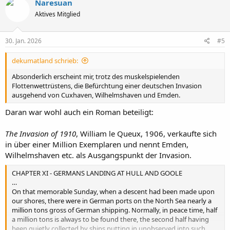
Naresuan
t
Aktives Mitglied
i
o
n
e
30. Jan. 2026
#5
n
:
dekumatland schrieb:
Absonderlich erscheint mir, trotz des muskelspielenden
Flottenwettrüstens, die Befürchtung einer deutschen Invasion
ausgehend von Cuxhaven, Wilhelmshaven und Emden.
Daran war wohl auch ein Roman beteiligt:
The Invasion of 1910
, William le Queux, 1906, verkaufte sich
in über einer Million Exemplaren und nennt Emden,
Wilhelmshaven etc. als Ausgangspunkt der Invasion.
CHAPTER XI - GERMANS LANDING AT HULL AND GOOLE
…
On that memorable Sunday, when a descent had been made upon
our shores, there were in German ports on the North Sea nearly a
million tons gross of German shipping. Normally, in peace time, half
a million tons is always to be found there, the second half having
been quietly collected by ships putting in unobserved into such