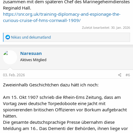
zusammen mit dem späteren Chef des Marinegeheimdienstes
Reginald Hall.
https://snr.org.uk/training-diplomacy-and-espionage-the-
curious-cruise-of-hms-cornwall-1909/
Zuletzt bearbeitet:
30. Jan. 2026
R
Nikias
und
dekumatland
e
a
k
Naresuan
t
Aktives Mitglied
i
o
n
e
03. Feb. 2026
#6
n
:
Zweieinhalb Geschichtchen dazu hätt ich noch:
Am 15. Okt 1907 schrieb die Rhein-Ems Zeitung, dass am
Vortag zwei deutsche Torpedoboote eine Jacht mit
spionierenden britischen Offizieren vor Borkum aufgebracht
hätten.
Die gesamte deutschsprachige Presse übernahm diese
Meldung am 16.. Das Dementi der Behörden, ihnen liege vor