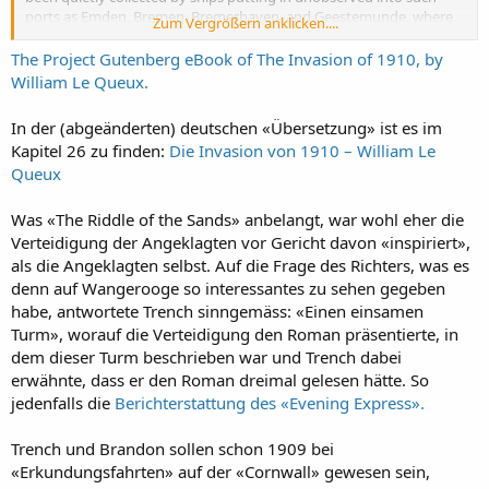
ports as Emden, Bremen, Bremerhaven, and Geestemunde, where
Zum Vergrößern anklicken....
there are at least ten miles of deep-sea wharves, with ample railway
access. The arrival of these crafts caused no particular comment,
The Project Gutenberg eBook of The Invasion of 1910, by
but they had already been secretly prepared for the transport of
William Le Queux.
men and horses while at sea.
In der (abgeänderten) deutschen «Übersetzung» ist es im
Under the cover of the Frisian Islands, from every canal, river, and
Kapitel 26 zu finden:
Die Invasion von 1910 – William Le
creek had been assembled a huge multitude of flats and barges,
Queux
ready to be towed by tugs alongside the wharves and filled with
troops. Of a sudden, in a single hour it seemed, Hamburg, Altona,
Cuxhaven, and Wilhelmshaven were in excited activity, and almost
Was «The Riddle of the Sands» anbelangt, war wohl eher die
before the inhabitants themselves realised what was really in
Verteidigung der Angeklagten vor Gericht davon «inspiriert»,
progress the embarkation had well commenced.
als die Angeklagten selbst. Auf die Frage des Richters, was es
denn auf Wangerooge so interessantes zu sehen gegeben
At Emden, with its direct cables to the theatre of war in England,
habe, antwortete Trench sinngemäss: «Einen einsamen
was concentrated the brain of the whole movement. Beneath the
lee of the covering screen of Frisian Islands, Borkum, Juist,
Turm», worauf die Verteidigung den Roman präsentierte, in
Norderney, Langebog, and the others, the preparations for the
dem dieser Turm beschrieben war und Trench dabei
descent upon England rapidly matured.
erwähnte, dass er den Roman dreimal gelesen hätte. So
jedenfalls die
Berichterstattung des «Evening Express».
Trench und Brandon sollen schon 1909 bei
«Erkundungsfahrten» auf der «Cornwall» gewesen sein,