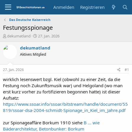
Anmelden
Registrieren
Das Deutsche Kaiserreich
Festungsspionage
E
E
dekumatland
27. Jan. 2026
r
r
s
s
dekumatland
t
t
Aktives Mitglied
e
e
l
l
l
l
27. Jan. 2026
#1
e
t
r
a
wirklich lesenswert bzgl. Kiel (obwohl zu einer Zeit, da die
m
Festung noch Zukunftsmusik war) und Helgoland (wo man
erst kurz vorher zu fortifizieren begonnen hatte) ist dieser
Aufsatz:
https://www.ssoar.info/ssoar/bitstream/handle/document/55
819/ssoar-dsa-2004-schmidt-Spionage_in_Kiel_im_Jahre.pdf
zur Spionageaffäre Borkum 1910 siehe
B ... wie
Bäderarchitektur, Betonbunker: Borkum