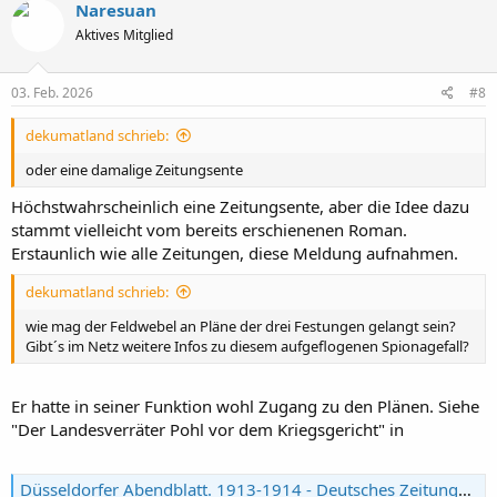
k
Naresuan
t
Aktives Mitglied
i
o
n
e
03. Feb. 2026
#8
n
:
dekumatland schrieb:
oder eine damalige Zeitungsente
Höchstwahrscheinlich eine Zeitungsente, aber die Idee dazu
stammt vielleicht vom bereits erschienenen Roman.
Erstaunlich wie alle Zeitungen, diese Meldung aufnahmen.
dekumatland schrieb:
wie mag der Feldwebel an Pläne der drei Festungen gelangt sein?
Gibt´s im Netz weitere Infos zu diesem aufgeflogenen Spionagefall?
Er hatte in seiner Funktion wohl Zugang zu den Plänen. Siehe
"Der Landesverräter Pohl vor dem Kriegsgericht" in
Düsseldorfer Abendblatt. 1913-1914 - Deutsches Zeitungsportal