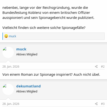
nebenbei, lange vor der Reichsgründung, wurde die
Bundesfestung Koblenz von einem britischen Offizier
ausspioniert und sein Spionagebericht wurde publiziert.
Vielleicht finden sich weitere solche Spionagefälle?
R
muck
e
a
k
muck
t
Aktives Mitglied
i
o
n
e
28. Jan. 2026
#2
n
:
Von einem Roman zur Spionage inspiriert? Auch nicht übel.
dekumatland
Aktives Mitglied
28. Jan. 2026
#3