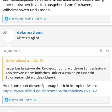
einer deutschen Invasion ausgehend von Cuxhaven,
Wilhelmshaven und Emden.
R
Naresuan
,
Nikias
und
muck
e
a
k
dekumatland
t
Aktives Mitglied
i
o
n
e
28. Jan. 2026
#4
n
:
dekumatland schrieb:
nebenbei, lange vor der Reichsgründung, wurde die Bundesfestung
Koblenz von einem britischen Offizier ausspioniert und sein
Spionagebericht wurde publiziert.
Hier kann man diesen Spionagebericht komplett lesen:
https://www.dilibri.de/rlb/content/thumbview/163342
R
Naresuan
und
muck
e
a
k