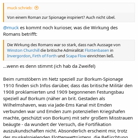
muck schrieb:
Von einem Roman zur Spionage inspiriert? Auch nicht übel.
@muck
es kommt noch kurioser, was die Wirkung des
Romans betrifft:
Die Wirkung des Romans war so stark, dass nach Aussage von
Winston Churchill
die britische Admiralität
Flottenbasen
in
Invergordon
,
Firth of Forth
und
Scapa Flow
einrichten ließ.
...wenn es denn stimmt (ich hab da Zweifel)
Beim rumstöbern im Netz speziell zur Borkum-Spionage
1910 finden sich Infos darüber, dass das britische Militär den
1908 proklamierten und 1909 begonnenen Festungsbau
speziell auf Borkum (näher an brit. Gestaden als
Wilhelmshaven, was via Jade-Ems Kanal mit Emden
verbunden war und Emden zum potenziellen Kriegshafen
machte, geschützt von Borkum) mit sehr großem Misstrauen
beäugte - da wundert der Versuch, die Fortifikation
auszukundschaften nicht. Absonderlich erscheint mir, trotz
des muskelspielenden Flottenwettrüstens, die Befürchtung