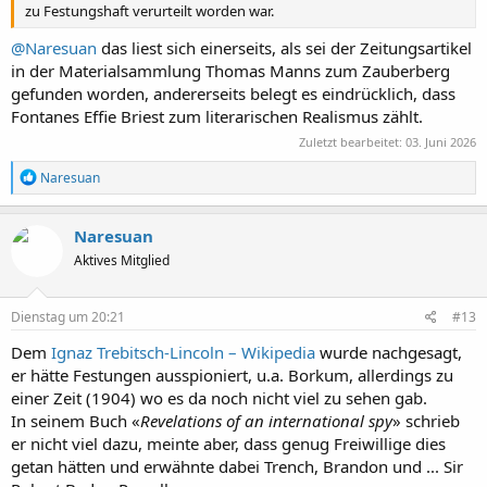
zu Festungshaft verurteilt worden war.
@Naresuan
das liest sich einerseits, als sei der Zeitungsartikel
in der Materialsammlung Thomas Manns zum Zauberberg
gefunden worden, andererseits belegt es eindrücklich, dass
Fontanes Effie Briest zum literarischen Realismus zählt.
Zuletzt bearbeitet:
03. Juni 2026
R
Naresuan
e
a
k
Naresuan
t
Aktives Mitglied
i
o
n
e
Dienstag um 20:21
#13
n
:
Dem
Ignaz Trebitsch-Lincoln – Wikipedia
wurde nachgesagt,
er hätte Festungen ausspioniert, u.a. Borkum, allerdings zu
einer Zeit (1904) wo es da noch nicht viel zu sehen gab.
In seinem Buch «
Revelations of an international spy
» schrieb
er nicht viel dazu, meinte aber, dass genug Freiwillige dies
getan hätten und erwähnte dabei Trench, Brandon und ... Sir