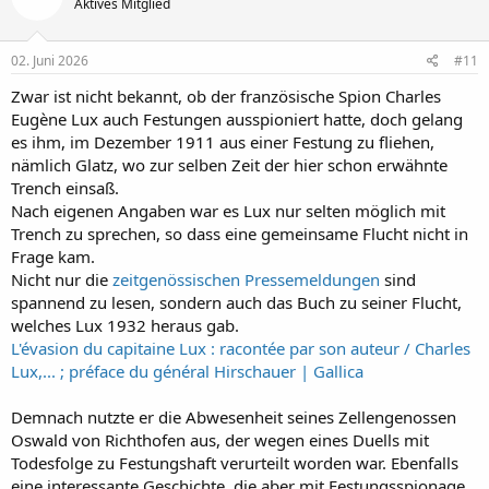
Aktives Mitglied
02. Juni 2026
#11
Zwar ist nicht bekannt, ob der französische Spion Charles
Eugène Lux auch Festungen ausspioniert hatte, doch gelang
es ihm, im Dezember 1911 aus einer Festung zu fliehen,
nämlich Glatz, wo zur selben Zeit der hier schon erwähnte
Trench einsaß.
Nach eigenen Angaben war es Lux nur selten möglich mit
Trench zu sprechen, so dass eine gemeinsame Flucht nicht in
Frage kam.
Nicht nur die
zeitgenössischen Pressemeldungen
sind
spannend zu lesen, sondern auch das Buch zu seiner Flucht,
welches Lux 1932 heraus gab.
L'évasion du capitaine Lux : racontée par son auteur / Charles
Lux,... ; préface du général Hirschauer | Gallica
Demnach nutzte er die Abwesenheit seines Zellengenossen
Oswald von Richthofen aus, der wegen eines Duells mit
Todesfolge zu Festungshaft verurteilt worden war. Ebenfalls
eine interessante Geschichte, die aber mit Festungsspionage