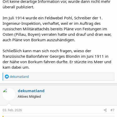
Ort keine derartige Information vor, wurde dann nicht mehr
überall publiziert.
Im Juli 1914 wurde ein Feldwebel Pohl, Schreiber der 1.
Ingenieur-Inspektion, verhaftet, weil er im Auftrag des
russischen Militärattachés bereits Pläne von Festungen im
Osten (Pillau, Boyen) verraten hatte und drauf und dran war,
auch Pläne von Borkum auszuhändigen.
Schließlich kann man sich noch fragen, wieso der
französische Ballonfahrer Georges Blondin im Juni 1911 in
der Nähe von Borkum fahren durfte. Er stürzte ins Meer und
kam dabei um.
R
dekumatland
e
a
k
dekumatland
t
Aktives Mitglied
i
o
n
e
03. Feb. 2026
#7
n