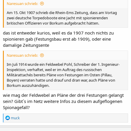
:
Naresuan schrieb:
Am 15. Okt 1907 schrieb die Rhein-Ems Zeitung, dass am Vortag
zwei deutsche Torpedoboote eine Jacht mit spionierenden
britischen Offizieren vor Borkum aufgebracht hätten.
das ist entweder kurios, weil es da 1907 noch nichts zu
spionieren gab (Festungsbau erst ab 1909), oder eine
damalige Zeitungsente
Naresuan schrieb:
Im Juli 1914 wurde ein Feldwebel Pohl, Schreiber der 1. Ingenieur-
Inspektion, verhaftet, weil er im Auftrag des russischen
Militärattachés bereits Pläne von Festungen im Osten (Pillau,
Boyen) verraten hatte und drauf und dran war, auch Pläne von
Borkum auszuhändigen.
wie mag der Feldwebel an Pläne der drei Festungen gelangt
sein? Gibt´s im Netz weitere Infos zu diesem aufgeflogenen
Spionagefall?
R
muck
e
a