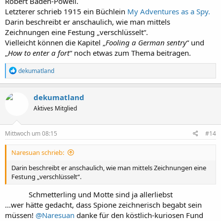
Robert Baden-Powell.
Letzterer schrieb 1915 ein Büchlein
My Adventures as a Spy.
Darin beschreibt er anschaulich, wie man mittels
Zeichnungen eine Festung „verschlüsselt“.
Vielleicht können die Kapitel „
Fooling a German sentry
“ und
„
How to enter a fort
“ noch etwas zum Thema beitragen.
R
dekumatland
e
a
k
dekumatland
t
Aktives Mitglied
i
o
n
e
Mittwoch um 08:15
#14
n
:
Naresuan schrieb:
Darin beschreibt er anschaulich, wie man mittels Zeichnungen eine
Festung „verschlüsselt“.
Schmetterling und Motte sind ja allerliebst
...wer hätte gedacht, dass Spione zeichnerisch begabt sein
müssen!
@Naresuan
danke für den köstlich-kuriosen Fund