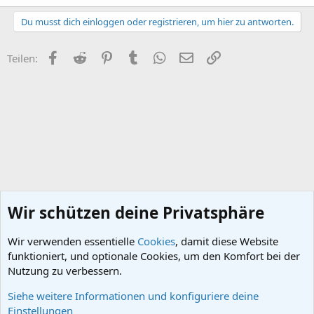
Du musst dich einloggen oder registrieren, um hier zu antworten.
Facebook
Reddit
Pinterest
Tumblr
WhatsApp
E-Mail
Link
Teilen:
Wir schützen deine Privatsphäre
Wir verwenden essentielle
Cookies
, damit diese Website
funktioniert, und optionale Cookies, um den Komfort bei der
Nutzung zu verbessern.
Siehe weitere Informationen und konfiguriere deine
Das Deutsche Kaiserreich
Einstellungen