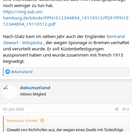
noch weniger zu tun hat.
https://img.sub.uni-
hamburg.de/kitodo/PPN1012344894_19110512/PDF/PPN10
12344894_19110512.pdf
Nach Glatz kam im selben Jahr auch der Engländer
Bertrand
Stewart - Wikipedia
, der wegen Spionage in Bremen verhaftet
und verurteilt wurde. Er soll Küstenbefestigungen
ausspioniert haben und wurde zusammen mit Trench 1913
begnadigt.
R
dekumatland
e
a
k
dekumatland
t
Aktives Mitglied
i
o
n
e
03. Juni 2026
#12
n
:
Naresuan schrieb:
Oswald von Richthofen aus, der wegen eines Duells mit Todesfolge