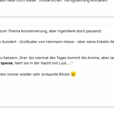
alls habe mich dieser "militärischen" Fertignahrung enthalten.
zum Thema Konservierung, aber irgendwie doch passend:
 Gundert - Großvater von Hermann Hesse - über seine Enkelin 
 zu bessern. Drei- bis viermal des Tages kommt die Amme, aber l
rspeise
, leert sie in der Nacht mit Lust. ..."
sten immer wieder sehr erstaunte Blicke