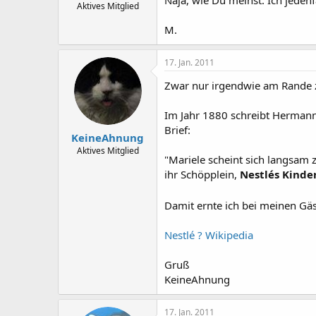
Naja, wie Du meinst. Ich jedenf
Aktives Mitglied
M.
17. Jan. 2011
Zwar nur irgendwie am Rande 
Im Jahr 1880 schreibt Hermann
Brief:
KeineAhnung
Aktives Mitglied
"Mariele scheint sich langsam
ihr Schöpplein,
Nestlés Kinde
Damit ernte ich bei meinen Gä
Nestlé ? Wikipedia
Gruß
KeineAhnung
17. Jan. 2011