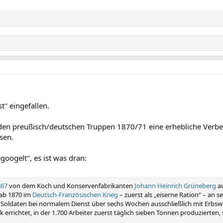
st" eingefallen.
 den preußisch/deutschen Truppen 1870/71 eine erhebliche Verbess
sen.
googelt", es ist was dran:
867
von dem Koch und Konservenfabrikanten
Johann Heinrich Grüneberg
a
 ab 1870 im
Deutsch-Französischen Krieg
– zuerst als „eiserne Ration“ – an
 Soldaten bei normalem Dienst über sechs Wochen ausschließlich mit Erbsw
 errichtet, in der 1.700 Arbeiter zuerst täglich sieben Tonnen produzierten, 