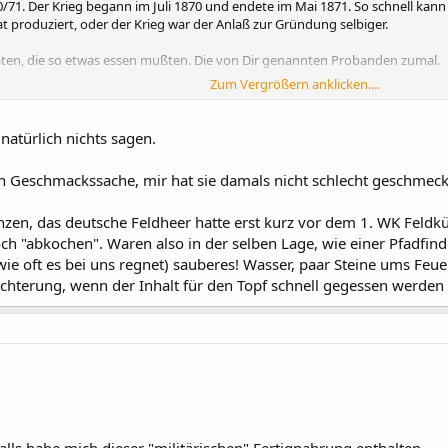
0/71. Der Krieg begann im Juli 1870 und endete im Mai 1871. So schnell kan
t produziert, oder der Krieg war der Anlaß zur Gründung selbiger.
aten, die so etwas essen mußten. Die von Dir genannten Probanden zumal.
Zum Vergrößern anklicken....
natürlich nichts sagen.
lich Geschmackssache, mir hat sie damals nicht schlecht geschmeck
änzen, das deutsche Feldheer hatte erst kurz vor dem 1. WK Feldk
h "abkochen". Waren also in der selben Lage, wie einer Pfadfin
wie oft es bei uns regnet) sauberes! Wasser, paar Steine ums Feue
ichterung, wenn der Inhalt für den Topf schnell gegessen werden ka