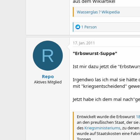
aus dem Wikiartikel
Wasserglas ? Wikipedia
R
1 Person
e
a
k
17. Jan. 2011
t
R
i
"Erbswurst-Suppe"
o
n
Ist mir dazu jetzt die "Erbstwur
e
n
Repo
:
Irgendwo las ich mal sie hätte
Aktives Mitglied
mit "kriegsentscheidend" gewe
Jetzt habe ich dem mal nach"ge
Entwickelt wurde die Erbswurst
1
an den preußischen Staat, der sie
des
Kriegsministeriums
, zu denen
wurde auf Staatskosten eine Fabrik
Tonnen.