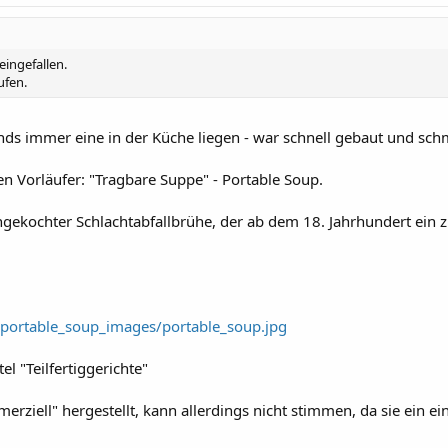
eingefallen.
ufen.
nds immer eine in der Küche liegen - war schnell gebaut und schm
en Vorläufer: "Tragbare Suppe" - Portable Soup.
ngekochter Schlachtabfallbrühe, der ab dem 18. Jahrhundert ein 
portable_soup_images/portable_soup.jpg
tel "Teilfertiggerichte"
rziell" hergestellt, kann allerdings nicht stimmen, da sie ein e