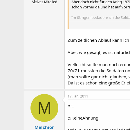
Aber doch nicht für den Krieg 187
Aktives Mitglied
schon vorher da und hat auf Vorra
Im übrigen bedauere ich die Sold
M.
Zum zeitlichen Ablauf kann ich 
Aber, wie gesagt, es ist natür
Vielleicht sollte man noch erg
70/71 mussten die Soldaten noc
(man sollte gar nicht glauben, 
Da ist es schon eine große Erle
17. Jan. 2011
M
o.t.
@KeineAhnung
Melchior