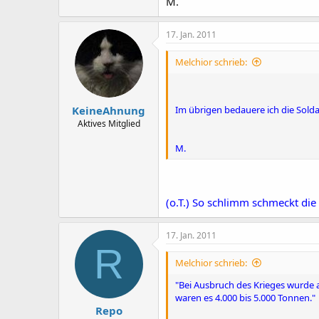
M.
17. Jan. 2011
Melchior schrieb:
KeineAhnung
Im übrigen bedauere ich die Sold
Aktives Mitglied
M.
(o.T.) So schlimm schmeckt die 
17. Jan. 2011
R
Melchior schrieb:
"Bei Ausbruch des Krieges wurde au
waren es 4.000 bis 5.000 Tonnen."
Repo