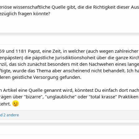
riöse wissenschaftliche Quelle gibt, die die Richtigkeit dieser Au
ezüglich fragen könnte?
59 und 1181 Papst, eine Zeit, in welcher (auch wegen zahlreicher 
äpsten) die päpstliche Jurisdiktionshoheit über die ganze Kirch
onzil, das sich zunächst besonders mit den Nachwehen eines lan
tigte, wurde das Thema aber anscheinend nicht behandelt. Ich h
eren geistliche Versorgung gefunden.
Artikel eine Quelle genannt wird, könntest Du einfach dort nac
trägen über "bizarre", "unglaubliche" oder "total krasse" Praktiken
kehrt.
d 2 andere