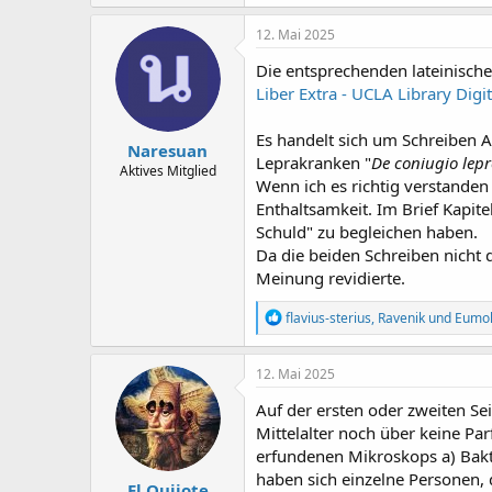
12. Mai 2025
Die entsprechenden lateinische
Liber Extra - UCLA Library Digi
Es handelt sich um Schreiben A
Naresuan
Leprakranken "
De coniugio lep
Aktives Mitglied
Wenn ich es richtig verstanden 
Enthaltsamkeit. Im Brief Kapit
Schuld" zu begleichen haben.
Da die beiden Schreiben nicht 
Meinung revidierte.
R
flavius-sterius
,
Ravenik
und
Eumo
e
a
k
12. Mai 2025
t
i
Auf der ersten oder zweiten Se
o
Mittelalter noch über keine Pa
n
erfundenen Mikroskops a) Bakte
e
n
haben sich einzelne Personen, 
El Quijote
: