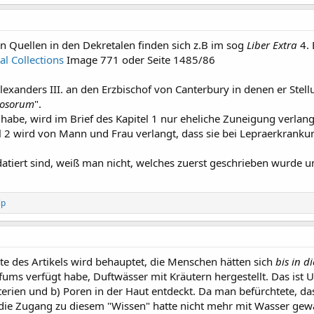
n Quellen in den Dekretalen finden sich z.B im sog
Liber Extra
4. 
tal Collections
Image 771 oder Seite 1485/86
lexanders III. an den Erzbischof von Canterbury in denen er Ste
rosorum
".
habe, wird im Brief des Kapitel 1 nur eheliche Zuneigung verlangt
el 2 wird von Mann und Frau verlangt, dass sie bei Lepraerkrankun
datiert sind, weiß man nicht, welches zuerst geschrieben wurde un
lp
ite des Artikels wird behauptet, die Menschen hätten sich
bis in d
rfums verfügt habe, Duftwässer mit Kräutern hergestellt. Das ist
rien und b) Poren in der Haut entdeckt. Da man befürchtete, da
die Zugang zu diesem "Wissen" hatte nicht mehr mit Wasser gewa