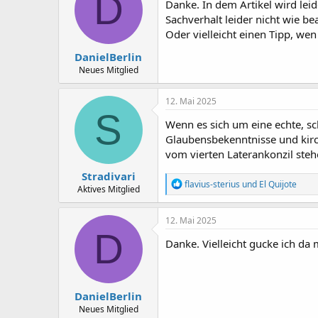
D
i
Danke. In dem Artikel wird leid
o
Sachverhalt leider nicht wie b
n
Oder vielleicht einen Tipp, wen
e
n
DanielBerlin
:
Neues Mitglied
12. Mai 2025
S
Wenn es sich um eine echte, sc
Glaubensbekenntnisse und kirc
vom vierten Laterankonzil steh
Stradivari
R
flavius-sterius
und
El Quijote
Aktives Mitglied
e
a
k
12. Mai 2025
t
D
i
Danke. Vielleicht gucke ich da 
o
n
e
n
DanielBerlin
:
Neues Mitglied