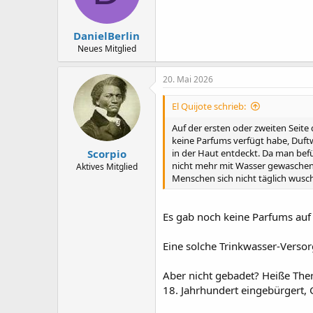
n
e
n
DanielBerlin
:
Neues Mitglied
20. Mai 2026
El Quijote schrieb:
Auf der ersten oder zweiten Seite
keine Parfums verfügt habe, Duft
Scorpio
in der Haut entdeckt. Da man bef
nicht mehr mit Wasser gewaschen,
Aktives Mitglied
Menschen sich nicht täglich wusch
Es gab noch keine Parfums auf 
Eine solche Trinkwasser-Vers
Aber nicht gebadet? Heiße Ther
18. Jahrhundert eingebürgert, 