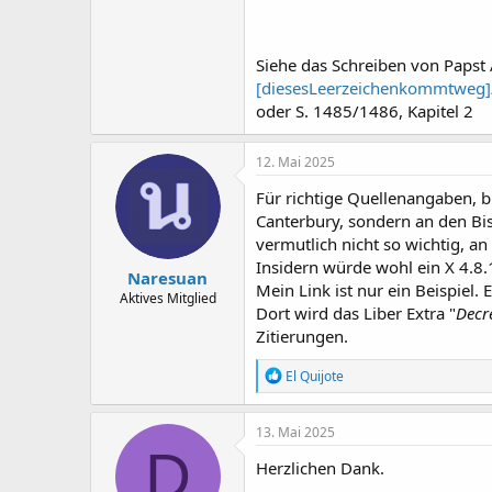
Siehe das Schreiben von Papst 
[diesesLeerzeichenkommtweg]//
oder S. 1485/1486, Kapitel 2
12. Mai 2025
Für richtige Quellenangaben, bi
Canterbury, sondern an den Bis
vermutlich nicht so wichtig, a
Insidern würde wohl ein X 4.8.
Naresuan
Mein Link ist nur ein Beispiel.
Aktives Mitglied
Dort wird das Liber Extra "
Decr
Zitierungen.
R
El Quijote
e
a
k
13. Mai 2025
t
D
i
Herzlichen Dank.
o