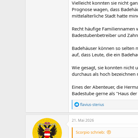
Vielleicht konnten sie nicht g
Prognose wagen, dass Badehäuser
mittelalterliche Stadt hatte mi
Recht häufige Familiennamen wi
Badestubenbetreiber und Zahnar
Badehäuser können so selten ni
auf, dass Leute, die ein Badeh
Wie gesagt, sie konnten nicht 
durchaus als hoch bezeichnen
Eines der Abenteuer, die Herma
Badestube gerne als "Haus der 
R
flavius-sterius
e
a
k
21. Mai 2026
t
i
Scorpio schrieb:
o