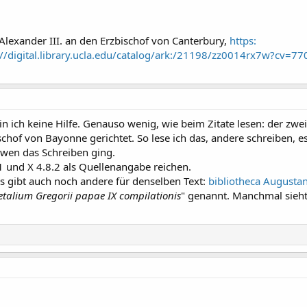
Alexander III. an den Erzbischof von Canterbury,
https:
digital.library.ucla.edu/catalog/ark:/21198/zz0014rx7w?cv=77
n ich keine Hilfe. Genauso wenig, wie beim Zitate lesen: der zwei
chof von Bayonne gerichtet. So lese ich das, andere schreiben, es
n wen das Schreiben ging.
1 und X 4.8.2 als Quellenangabe reichen.
 Es gibt auch noch andere für denselben Text:
bibliotheca Augusta
etalium Gregorii papae IX compilationis
" genannt. Manchmal sieht