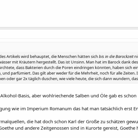
 des Artikels wird behauptet, die Menschen hätten sich
bis in die Barockzeit
ni
wässer mit Kräutern hergestellt. Das ist Unsinn. Man hat im Barock dank de
ürchtete, dass Bakterien durch die Poren eindringen könnten, haben sich e
 und parfümiert. Das gilt aber weder für die Mehrheit, noch für alle Zeite
en oder gar 2x täglich duschen, wie viele heute, die sich dann wundern, das
Alkohol-Basis, aber wohlriechende Salben und Öle gab es schon i
orgung wie im Imperium Romanum das hat man tatsächlich erst E
malquellen, die hat doch schon Karl der Große zu schätzen gewu
Goethe und andere Zeitgenossen sind in Kurorte gereist, Goethe h