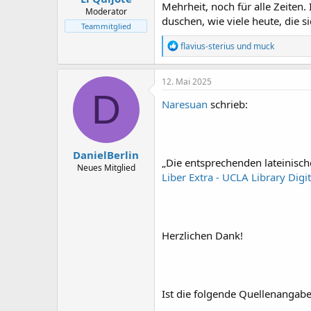
Mehrheit, noch für alle Zeiten
Moderator
duschen, wie viele heute, die 
Teammitglied
R
flavius-sterius
und
muck
e
a
k
12. Mai 2025
t
D
i
Naresuan
schrieb:
o
n
e
n
DanielBerlin
:
„Die entsprechenden lateinisch
Neues Mitglied
Liber Extra - UCLA Library Digi
Herzlichen Dank!
Ist die folgende Quellenangab