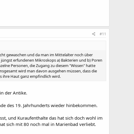
#11
cht gewaschen und da man im Mittelalter noch über
s jüngst erfundenen Mikroskops a) Bakterien und b) Poren
inzelne Personen, die Zugang zu diesem "Wissen" hatte
n. Insgesamt wird man davon ausgehen müssen, dass die
s ihre Haut ganz empfindlich wird.
n der Antike.
nde des 19. Jahrhunderts wieder hinbekommen.
sst, und Kuraufenthalte das hat sich doch wohl im
at sich mit 80 noch mal in Marienbad verliebt.