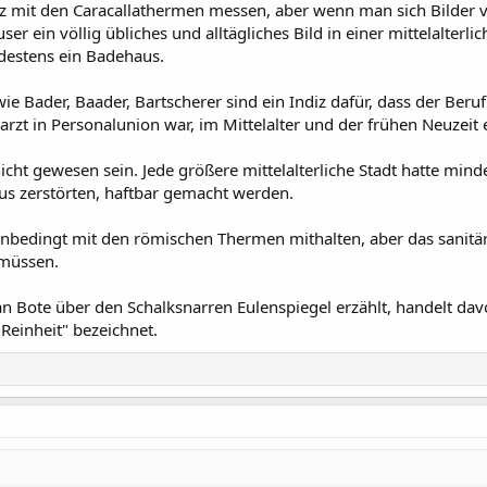
anz mit den Caracallathermen messen, aber wenn man sich Bilder v
 ein völlig übliches und alltägliches Bild in einer mittelalterli
ndestens ein Badehaus.
e Bader, Baader, Bartscherer sind ein Indiz dafür, dass der Beruf
zt in Personalunion war, im Mittelalter und der frühen Neuzeit ei
cht gewesen sein. Jede größere mittelalterliche Stadt hatte min
aus zerstörten, haftbar gemacht werden.
unbedingt mit den römischen Thermen mithalten, aber das sanitär
 müssen.
n Bote über den Schalksnarren Eulenspiegel erzählt, handelt davo
Reinheit" bezeichnet.