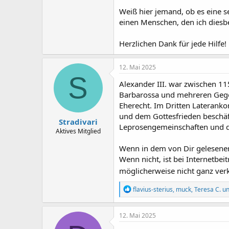
Weiß hier jemand, ob es eine se
einen Menschen, den ich diesb
Herzlichen Dank für jede Hilfe!
12. Mai 2025
S
Alexander III. war zwischen 11
Barbarossa und mehreren Gegenp
Eherecht. Im Dritten Laterank
und dem Gottesfrieden beschäf
Stradivari
Leprosengemeinschaften und d
Aktives Mitglied
Wenn in dem von Dir gelesenen 
Wenn nicht, ist bei Internetbei
möglicherweise nicht ganz ver
R
flavius-sterius
,
muck
,
Teresa C.
un
e
a
k
12. Mai 2025
t