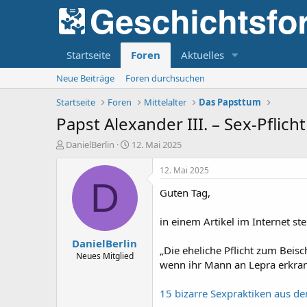
Startseite
Foren
Aktuelles
Neue Beiträge
Foren durchsuchen
Startseite
Foren
Mittelalter
Das Papsttum
Papst Alexander III. – Sex-Pflicht
E
E
DanielBerlin
12. Mai 2025
r
r
s
s
12. Mai 2025
t
t
D
Guten Tag,
e
e
l
l
l
l
in einem Artikel im Internet ste
e
t
DanielBerlin
r
a
„Die eheliche Pflicht zum Beisc
m
Neues Mitglied
wenn ihr Mann an Lepra erkran
15 bizarre Sexpraktiken aus de