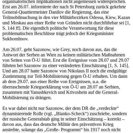
organisatorischen Implikationen nicht angemessen widersprochen.
Erst am 26.07. informierte der nach St Petersburg zurück gekehrte
General-Quartiermeister Danilov die Regierung, das eine
Teilmobilmachung in den vier Militärbezirken Odessa, Kiew, Kazan
und Moskau aus einer Reihe von Gründen nicht durchführbar sei [1,
S. 144 ff]. Die eigentlich politische Verantwortung für diese
problematischen Beschlüsse trägt jedoch der Kriegsminister
Sukhomlinov.
Am 26.07. geht Sazonow, wie Grey, noch davon aus, das die
Antwort der Serben an Wien zu keinen militärischen Maßnahmen
von Seiten von Ö-U führt. Erst die Ereignisse vom 28.07 und 29.07
führten bei Sazonow zu einer veränderten Einschätzung [1, S. 145].
Und am 28.07 hatte Sazonow von Nikolaus II noch die endgültige
Zustimmung zur Teil-Mobilisierung gegen Ö-U erhalten. Um dann
ab dem 29.07. aus einer Reihe von Ereignissen, u.a. die
überraschende Kriegserklärung von Ö-U am 28.07 an Serbien,
zusammen mit Yanushkevich und Krivoshein auf die General-
Mobilisierung zu drängen.
Es war dabei nicht nur Sazonow, der dem DR die „verdeckte“
dynamisierende Rolle (vgl. „Blanko-Scheck“) zuschriebe, sondern
der russische Generalstab ging in seiner Einschätzung – korrekt –
davon aus, dass das deutsche Militär den präventiven Krieg
anstrebte, solange das „Große- Programm“ bis 1917 noch nicht