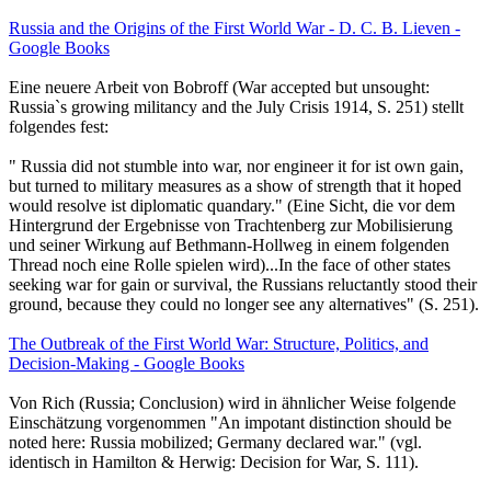
Russia and the Origins of the First World War - D. C. B. Lieven -
Google Books
Eine neuere Arbeit von Bobroff (War accepted but unsought:
Russia`s growing militancy and the July Crisis 1914, S. 251) stellt
folgendes fest:
" Russia did not stumble into war, nor engineer it for ist own gain,
but turned to military measures as a show of strength that it hoped
would resolve ist diplomatic quandary." (Eine Sicht, die vor dem
Hintergrund der Ergebnisse von Trachtenberg zur Mobilisierung
und seiner Wirkung auf Bethmann-Hollweg in einem folgenden
Thread noch eine Rolle spielen wird)...In the face of other states
seeking war for gain or survival, the Russians reluctantly stood their
ground, because they could no longer see any alternatives" (S. 251).
The Outbreak of the First World War: Structure, Politics, and
Decision-Making - Google Books
Von Rich (Russia; Conclusion) wird in ähnlicher Weise folgende
Einschätzung vorgenommen "An impotant distinction should be
noted here: Russia mobilized; Germany declared war." (vgl.
identisch in Hamilton & Herwig: Decision for War, S. 111).