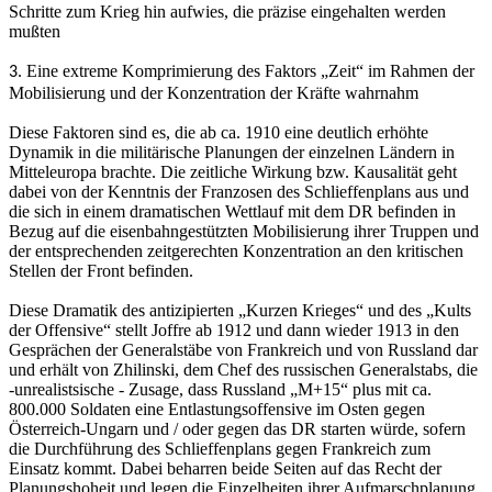
Schritte zum Krieg hin aufwies, die präzise eingehalten werden
mußten
Eine extreme Komprimierung des Faktors „Zeit“ im Rahmen der
3.
Mobilisierung und der Konzentration der Kräfte wahrnahm
Diese Faktoren sind es, die ab ca. 1910 eine deutlich erhöhte
Dynamik in die militärische Planungen der einzelnen Ländern in
Mitteleuropa brachte. Die zeitliche Wirkung bzw. Kausalität geht
dabei von der Kenntnis der Franzosen des Schlieffenplans aus und
die sich in einem dramatischen Wettlauf mit dem DR befinden in
Bezug auf die eisenbahngestützten Mobilisierung ihrer Truppen und
der entsprechenden zeitgerechten Konzentration an den kritischen
Stellen der Front befinden.
Diese Dramatik des antizipierten „Kurzen Krieges“ und des „Kults
der Offensive“ stellt Joffre ab 1912 und dann wieder 1913 in den
Gesprächen der Generalstäbe von Frankreich und von Russland dar
und erhält von Zhilinski, dem Chef des russischen Generalstabs, die
-unrealistsische - Zusage, dass Russland „M+15“ plus mit ca.
800.000 Soldaten eine Entlastungsoffensive im Osten gegen
Österreich-Ungarn und / oder gegen das DR starten würde, sofern
die Durchführung des Schlieffenplans gegen Frankreich zum
Einsatz kommt. Dabei beharren beide Seiten auf das Recht der
Planungshoheit und legen die Einzelheiten ihrer Aufmarschplanung