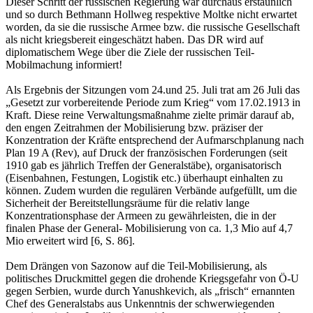
Dieser Schritt der russischen Regierung war durchaus erstaunlich
und so durch Bethmann Hollweg respektive Moltke nicht erwartet
worden, da sie die russische Armee bzw. die russische Gesellschaft
als nicht kriegsbereit eingeschätzt haben. Das DR wird auf
diplomatischem Wege über die Ziele der russischen Teil-
Mobilmachung informiert!
Als Ergebnis der Sitzungen vom 24.und 25. Juli trat am 26 Juli das
„Gesetzt zur vorbereitende Periode zum Krieg“ vom 17.02.1913 in
Kraft. Diese reine Verwaltungsmaßnahme zielte primär darauf ab,
den engen Zeitrahmen der Mobilisierung bzw. präziser der
Konzentration der Kräfte entsprechend der Aufmarschplanung nach
Plan 19 A (Rev), auf Druck der französischen Forderungen (seit
1910 gab es jährlich Treffen der Generalstäbe), organisatorisch
(Eisenbahnen, Festungen, Logistik etc.) überhaupt einhalten zu
können. Zudem wurden die regulären Verbände aufgefüllt, um die
Sicherheit der Bereitstellungsräume für die relativ lange
Konzentrationsphase der Armeen zu gewährleisten, die in der
finalen Phase der General- Mobilisierung von ca. 1,3 Mio auf 4,7
Mio erweitert wird [6, S. 86].
Dem Drängen von Sazonow auf die Teil-Mobilisierung, als
politisches Druckmittel gegen die drohende Kriegsgefahr von Ö-U
gegen Serbien, wurde durch Yanushkevich, als „frisch“ ernannten
Chef des Generalstabs aus Unkenntnis der schwerwiegenden