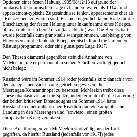
Optionen einer festen Haltung 1905/08/12/13 aufgrund der
militärisch-ökonomischen Lage evt. andere waren als 1914 - und
appeasement-typische Zugeständnisse fehlen, appeasements eher als
"Rückzieher" zu werten sind. Es spielt eigentlich keine Rolle für die
Einschätzung der festen Haltung unter Inkaufnahme eines Krieges,
ob man militärisch bereit dazu (tatsächlich!) war. Die Bereitschaft
wurde jedenfalls cum grano salis wahrgenommen, unabhängig von
Hinweisen auf die fehlende Kriegsbereitschaft und die laufenden
Rüstungsprogramme, oder eine günstigere Lage 1917.
Den Thesen diametral gegenüber steht die Annahme von
McMeekin, die er permanent in seinen Schriften vorträgt, jedoch
nicht belegt:
Russland wäre im Sommer 1914 (oder jedenfalls kurz danach!) von
der strategischen Zielsetzung getrieben gewesen, die
Meerengen/Konstantinopel zu besetzen. McMeekin treibt diese
These phantasievoll auf die Spitze, indem er mutmaßt, die Lieferung
der beiden britischen Dreadnoughts im Sommer 1914 hätte
Russland zu einer militärischen Reaktion und eine amphibische
Landung in den Meerengen und "sowieso" einen großen
europäischen Krieg veranlasst.
Diese Ausführungen von McMeekin sind völlig aus der Luft
gegriffen, da hierfür Russland (jedenfalls vor 1917!) jedes