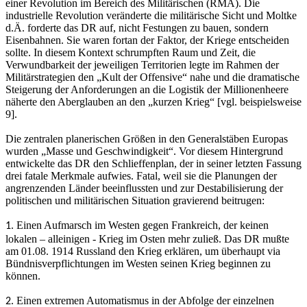
einer Revolution im Bereich des Militärischen (RMA). Die
industrielle Revolution veränderte die militärische Sicht und Moltke
d.Ä. forderte das DR auf, nicht Festungen zu bauen, sondern
Eisenbahnen. Sie waren fortan der Faktor, der Kriege entscheiden
sollte. In diesem Kontext schrumpften Raum und Zeit, die
Verwundbarkeit der jeweiligen Territorien legte im Rahmen der
Militärstrategien den „Kult der Offensive“ nahe und die dramatische
Steigerung der Anforderungen an die Logistik der Millionenheere
näherte den Aberglauben an den „kurzen Krieg“ [vgl. beispielsweise
9].
Die zentralen planerischen Größen in den Generalstäben Europas
wurden „Masse und Geschwindigkeit“. Vor diesem Hintergrund
entwickelte das DR den Schlieffenplan, der in seiner letzten Fassung
drei fatale Merkmale aufwies. Fatal, weil sie die Planungen der
angrenzenden Länder beeinflussten und zur Destabilisierung der
politischen und militärischen Situation gravierend beitrugen:
Einen Aufmarsch im Westen gegen Frankreich, der keinen
1.
lokalen – alleinigen - Krieg im Osten mehr zuließ. Das DR mußte
am 01.08. 1914 Russland den Krieg erklären, um überhaupt via
Bündnisverpflichtungen im Westen seinen Krieg beginnen zu
können.
Einen extremen Automatismus in der Abfolge der einzelnen
2.