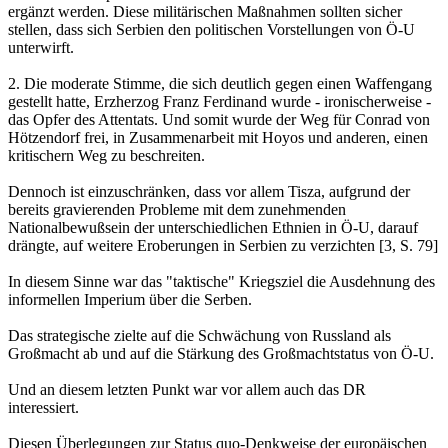
ergänzt werden. Diese militärischen Maßnahmen sollten sicher
stellen, dass sich Serbien den politischen Vorstellungen von Ö-U
unterwirft.
2. Die moderate Stimme, die sich deutlich gegen einen Waffengang
gestellt hatte, Erzherzog Franz Ferdinand wurde - ironischerweise -
das Opfer des Attentats. Und somit wurde der Weg für Conrad von
Hötzendorf frei, in Zusammenarbeit mit Hoyos und anderen, einen
kritischern Weg zu beschreiten.
Dennoch ist einzuschränken, dass vor allem Tisza, aufgrund der
bereits gravierenden Probleme mit dem zunehmenden
Nationalbewußsein der unterschiedlichen Ethnien in Ö-U, darauf
drängte, auf weitere Eroberungen in Serbien zu verzichten [3, S. 79]
In diesem Sinne war das "taktische" Kriegsziel die Ausdehnung des
informellen Imperium über die Serben.
Das strategische zielte auf die Schwächung von Russland als
Großmacht ab und auf die Stärkung des Großmachtstatus von Ö-U.
Und an diesem letzten Punkt war vor allem auch das DR
interessiert.
Diesen Überlegungen zur Status quo-Denkweise der europäischen