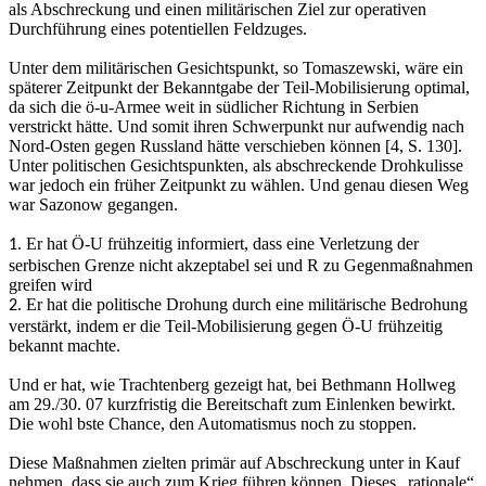
als Abschreckung und einen militärischen Ziel zur operativen
Durchführung eines potentiellen Feldzuges.
Unter dem militärischen Gesichtspunkt, so Tomaszewski, wäre ein
späterer Zeitpunkt der Bekanntgabe der Teil-Mobilisierung optimal,
da sich die ö-u-Armee weit in südlicher Richtung in Serbien
verstrickt hätte. Und somit ihren Schwerpunkt nur aufwendig nach
Nord-Osten gegen Russland hätte verschieben können [4, S. 130].
Unter politischen Gesichtspunkten, als abschreckende Drohkulisse
war jedoch ein früher Zeitpunkt zu wählen. Und genau diesen Weg
war Sazonow gegangen.
Er hat Ö-U frühzeitig informiert, dass eine Verletzung der
1.
serbischen Grenze nicht akzeptabel sei und R zu Gegenmaßnahmen
greifen wird
Er hat die politische Drohung durch eine militärische Bedrohung
2.
verstärkt, indem er die Teil-Mobilisierung gegen Ö-U frühzeitig
bekannt machte.
Und er hat, wie Trachtenberg gezeigt hat, bei Bethmann Hollweg
am 29./30. 07 kurzfristig die Bereitschaft zum Einlenken bewirkt.
Die wohl bste Chance, den Automatismus noch zu stoppen.
Diese Maßnahmen zielten primär auf Abschreckung unter in Kauf
nehmen, dass sie auch zum Krieg führen können. Dieses „rationale“