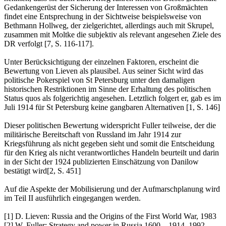
Gedankengerüst der Sicherung der Interessen von Großmächten
findet eine Entsprechung in der Sichtweise beispielsweise von
Bethmann Hollweg, der zielgerichtet, allerdings auch mit Skrupel,
zusammen mit Moltke die subjektiv als relevant angesehen Ziele des
DR verfolgt [7, S. 116-117].
Unter Berücksichtigung der einzelnen Faktoren, erscheint die
Bewertung von Lieven als plausibel. Aus seiner Sicht wird das
politische Pokerspiel von St Petersburg unter den damaligen
historischen Restriktionen im Sinne der Erhaltung des politischen
Status quos als folgerichtig angesehen. Letztlich folgert er, gab es im
Juli 1914 für St Petersburg keine gangbaren Alternativen [1, S. 146]
Dieser politischen Bewertung widerspricht Fuller teilweise, der die
militärische Bereitschaft von Russland im Jahr 1914 zur
Kriegsführung als nicht gegeben sieht und somit die Entscheidung
für den Krieg als nicht verantwortliches Handeln beurteilt und darin
in der Sicht der 1924 publizierten Einschätzung von Danilow
bestätigt wird[2, S. 451]
Auf die Aspekte der Mobilisierung und der Aufmarschplanung wird
im Teil II ausführlich eingegangen werden.
[1] D. Lieven: Russia and the Origins of the First World War, 1983
[2] W. Fuller: Strategy and power in Russia 1600 – 1914, 1992