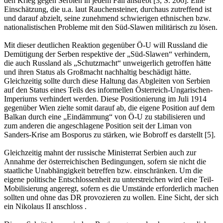
den Krieg gegen Serbien in jedem Fall anstrebt [3, S. 206]. Eine
Einschätzung, die u.a. laut Rauchensteiner, durchaus zutreffend ist
und darauf abzielt, seine zunehmend schwierigen ethnischen bzw.
nationalistischen Probleme mit den Süd-Slawen militärisch zu lösen.
Mit dieser deutlichen Reaktion gegenüber Ö-U will Russland die
Demütigung der Serben respektive der „Süd-Slawen“ verhindern,
die auch Russland als „Schutzmacht“ unweigerlich getroffen hätte
und ihren Status als Großmacht nachhaltig beschädigt hätte.
Gleichzeitig sollte durch diese Haltung das Abgleiten von Serbien
auf den Status eines Teils des informellen Österreich-Ungarischen-
Imperiums verhindert werden. Diese Positionierung im Juli 1914
gegenüber Wien zielte somit darauf ab, die eigene Position auf dem
Balkan durch eine „Eindämmung“ von Ö-U zu stabilisieren und
zum anderen die angeschlagene Position seit der Liman von
Sanders-Krise am Bosporus zu stärken, wie Bobroff es darstellt [5].
Gleichzeitig mahnt der russische Ministerrat Serbien auch zur
Annahme der österreichischen Bedingungen, sofern sie nicht die
staatliche Unabhängigkeit betreffen bzw. einschränken. Um die
eigene politische Entschlossenheit zu unterstreichen wird eine Teil-
Mobilisierung angeregt, sofern es die Umstände erforderlich machen
sollten und ohne das DR provozieren zu wollen. Eine Sicht, der sich
ein Nikolaus II anschloss .