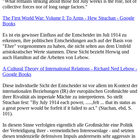
"What remains striking about those hot July weeks is the role, not of
collective forces nor of long range factors."
The First World War: Volume I: To Arms - Hew Strachan - Google
Books
Es ist ein gewisser Einfluss auf die Entscheider im Juli 1914 zu
erkennen, ihre politischen Entscheidungen auch auf der Basis von
"Ehre" vorgenommen zu haben, die nicht selten aus dem Umfeld
aristokratischer Werte stammen. Diese Sicht bezieht Herwig und
auch Hamilton auf die Arbeiten von Lebow.
A Cultural Theory of International Relations - Richard Ned Lebow -
Google Books
Diese individuelle Sicht der Entscheider ist vor allem im Kontext der
internationalen Beziehungen (IR) der europäischen Großmächte und
ihrer Rivalität als imperiale Mächte zu interpretieren. So stellt
Strachan fest: "By July 1914 each power, .....,felt ... that its status as
a great power would be forfeit if it failed to act." (Stachan, ebd, S.
101).
In diesem Sinne verfolgten eigentlich alle Großmächte eine Politik
der Verteidigung ihrer - vermeintlichen Interessenlage - und setzten
diesen tendenzielle defensiven Impuls andererseits sehr aggressiv in