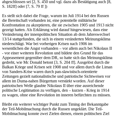
abgeschlossen sei [2, S. 450 und vgl. dazu als Bestätigung auch [8,
S. 182ff] oder [7, S. 79 ff ])
Es stellt sich dabei die Frage, warum im Juli 1914 bei den Russen
die Bereitschaft vorhanden ist, eine potentielle militärische
Konfrontation zu akzeptieren, die sie zwischen 1905 und 1913 nicht
gezeigt hatten. Als Erklärung wird darauf hingewiesen, dass eine
Veränderung der innenpolitischen Situation ab dem Jahreswechsel
13/14 stattgefunden, die sich in einem veränderten Meinungsklima
niederschlägt. War bei vorherigen Krisen nach 1906 im
wesentlichen die Angst vorhanden – vor allem auch bei Nikolaus II
- vor einer weiteren Revolution und bildete den Grund für das
Appeasement gegenüber dem DR, so hatte sich das Meinungsklima
gedreht, wie Mc Donald betont [3, S. 204 ff]. Ausgelöst durch die
Balkan Kriege und Krisen seit 1908 und vor allem durch die Liman
von Sanders-Krise waren durch pan-slawistisch-orientierte
Zeitungen gezielt nationalistische und patriotische Sichtweisen vor
allem im Duma-nahen Bürgertum verstärkt worden. Auf dieser
patriotischen Welle glaubte Nikolaus II über eine ausreichende
politische Legitimation zu verfügen, den – kurzen - Krieg in 1914
zu wagen, ohne eine Revolution im inneren befürchten zu müssen.
Bleibt ein weiterer wichtiger Punkt zum Timing der Bekanntgabe
der Teil-Mobilmachung durch die Russen ungeklärt. Die Teil-
Mobilmachung konnte zwei Zielen dienen, einem politischen Ziel