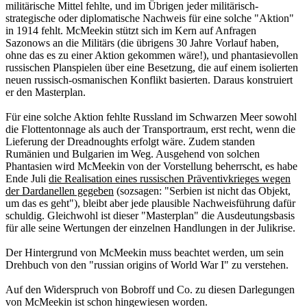
militärische Mittel fehlte, und im Übrigen jeder militärisch-
strategische oder diplomatische Nachweis für eine solche "Aktion"
in 1914 fehlt. McMeekin stützt sich im Kern auf Anfragen
Sazonows an die Militärs (die übrigens 30 Jahre Vorlauf haben,
ohne das es zu einer Aktion gekommen wäre!), und phantasievollen
russischen Planspielen über eine Besetzung, die auf einem isolierten
neuen russisch-osmanischen Konflikt basierten. Daraus konstruiert
er den Masterplan.
Für eine solche Aktion fehlte Russland im Schwarzen Meer sowohl
die Flottentonnage als auch der Transportraum, erst recht, wenn die
Lieferung der Dreadnoughts erfolgt wäre. Zudem standen
Rumänien und Bulgarien im Weg. Ausgehend von solchen
Phantasien wird McMeekin von der Vorstellung beherrscht, es habe
Ende Juli
die Realisation eines russischen Präventivkrieges wegen
der Dardanellen gegeben
(sozsagen: "Serbien ist nicht das Objekt,
um das es geht"), bleibt aber jede plausible Nachweisführung dafür
schuldig. Gleichwohl ist dieser "Masterplan" die Ausdeutungsbasis
für alle seine Wertungen der einzelnen Handlungen in der Julikrise.
Der Hintergrund von McMeekin muss beachtet werden, um sein
Drehbuch von den "russian origins of World War I" zu verstehen.
Auf den Widerspruch von Bobroff und Co. zu diesen Darlegungen
von McMeekin ist schon hingewiesen worden.