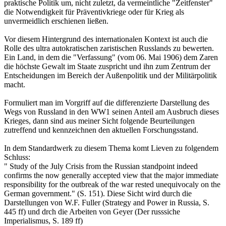
praktische Politik um, nicht zuletzt, da vermeintliche "Zeitfenster"
die Notwendigkeit für Präventivkriege oder für Krieg als
unvermeidlich erschienen ließen.
Vor diesem Hintergrund des internationalen Kontext ist auch die
Rolle des ultra autokratischen zaristischen Russlands zu bewerten.
Ein Land, in dem die "Verfassung" (vom 06. Mai 1906) dem Zaren
die höchste Gewalt im Staate zuspricht und ihn zum Zentrum der
Entscheidungen im Bereich der Außenpolitik und der Militärpolitik
macht.
Formuliert man im Vorgriff auf die differenzierte Darstellung des
Wegs von Russland in den WW1 seinen Anteil am Ausbruch dieses
Krieges, dann sind aus meiner Sicht folgende Beurteilungen
zutreffend und kennzeichnen den aktuellen Forschungsstand.
In dem Standardwerk zu diesem Thema komt Lieven zu folgendem
Schluss:
" Study of the July Crisis from the Russian standpoint indeed
confirms the now generally accepted view that the major immediate
responsibility for the outbreak of the war rested unequivocaly on the
German government." (S. 151). Diese Sicht wird durch die
Darstellungen von W.F. Fuller (Strategy and Power in Russia, S.
445 ff) und drch die Arbeiten von Geyer (Der russsiche
Imperialismus, S. 189 ff)