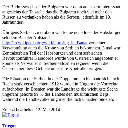
Der Büdnisswechsel der Bulgaren war dann auch sehr interessant,
angesichts der Tatsache das die Bulgaren noch viel mehr den
Russen zu verdanken haben als die Serben, jedenfalls im 19.
Jahrhundert.
Übrigens Serbien zu erobern war keine neue Idee der Habsburger
seit dem Banater Aufstand
http://en.wikipedia.org/wiki/Uprising_in_Banat
von einer
Versammlung auch die Krone von Serbien bekommen. 3 mal war
Zentralserbien Teil der Habsburger und dem serbischen
Revolutionführer Karadorde wurde von Österreich angeboten er
könne als Verwalter in Serbien+Bosnien regieren wenn die
Österreicher diese Gebiete unter ihre Kontrolle bringen.
Die Situation der Serben in der Doppelmonarchie hatte sich auch
Recht stark verschlechtert 1912 wurden in Ungarn die Vorrechte
aufgehoben. In Bosnien war die Landfrage die wichtigste Sache
ungefähr gehörte 99 % des Landes den muslimischen Begs,
während die Landbevölkerung mehrheitlich Christen bildeten.
Zuletzt bearbeitet:
12. Mai 2014
Turgot