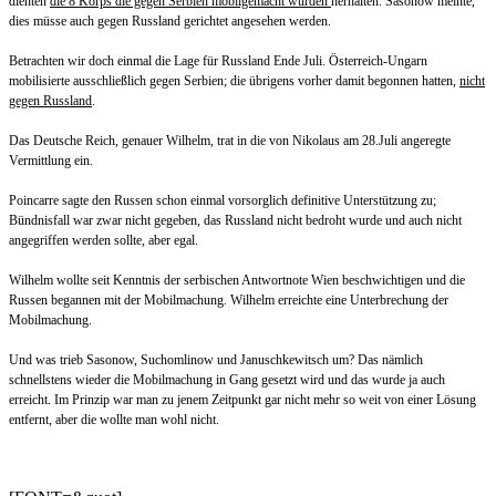
dienten
die 8 Korps die gegen Serbien mobilgemacht wurden
herhalten. Sasonow meinte,
dies müsse auch gegen Russland gerichtet angesehen werden.
Betrachten wir doch einmal die Lage für Russland Ende Juli. Österreich-Ungarn
mobilisierte ausschließlich gegen Serbien; die übrigens vorher damit begonnen hatten,
nicht
gegen Russland
.
Das Deutsche Reich, genauer Wilhelm, trat in die von Nikolaus am 28.Juli angeregte
Vermittlung ein.
Poincarre sagte den Russen schon einmal vorsorglich definitive Unterstützung zu;
Bündnisfall war zwar nicht gegeben, das Russland nicht bedroht wurde und auch nicht
angegriffen werden sollte, aber egal.
Wilhelm wollte seit Kenntnis der serbischen Antwortnote Wien beschwichtigen und die
Russen begannen mit der Mobilmachung. Wilhelm erreichte eine Unterbrechung der
Mobilmachung.
Und was trieb Sasonow, Suchomlinow und Januschkewitsch um? Das nämlich
schnellstens wieder die Mobilmachung in Gang gesetzt wird und das wurde ja auch
erreicht. Im Prinzip war man zu jenem Zeitpunkt gar nicht mehr so weit von einer Lösung
entfernt, aber die wollte man wohl nicht.