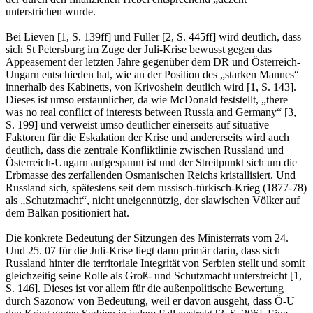
unterstrichen wurde.
Bei Lieven [1, S. 139ff] und Fuller [2, S. 445ff] wird deutlich, dass
sich St Petersburg im Zuge der Juli-Krise bewusst gegen das
Appeasement der letzten Jahre gegenüber dem DR und Österreich-
Ungarn entschieden hat, wie an der Position des „starken Mannes“
innerhalb des Kabinetts, von Krivoshein deutlich wird [1, S. 143].
Dieses ist umso erstaunlicher, da wie McDonald feststellt, „there
was no real conflict of interests between Russia and Germany“ [3,
S. 199] und verweist umso deutlicher einerseits auf situative
Faktoren für die Eskalation der Krise und andererseits wird auch
deutlich, dass die zentrale Konfliktlinie zwischen Russland und
Österreich-Ungarn aufgespannt ist und der Streitpunkt sich um die
Erbmasse des zerfallenden Osmanischen Reichs kristallisiert. Und
Russland sich, spätestens seit dem russisch-türkisch-Krieg (1877-78)
als „Schutzmacht“, nicht uneigennützig, der slawischen Völker auf
dem Balkan positioniert hat.
Die konkrete Bedeutung der Sitzungen des Ministerrats vom 24.
Und 25. 07 für die Juli-Krise liegt dann primär darin, dass sich
Russland hinter die territoriale Integrität von Serbien stellt und somit
gleichzeitig seine Rolle als Groß- und Schutzmacht unterstreicht [1,
S. 146]. Dieses ist vor allem für die außenpolitische Bewertung
durch Sazonow von Bedeutung, weil er davon ausgeht, dass Ö-U