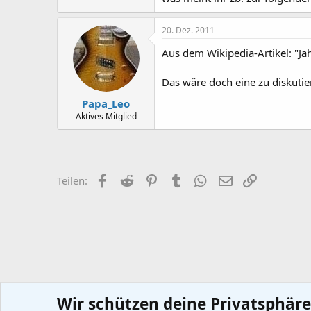
20. Dez. 2011
Aus dem Wikipedia-Artikel: "Ja
Das wäre doch eine zu diskutie
Papa_Leo
Aktives Mitglied
Facebook
Reddit
Pinterest
Tumblr
WhatsApp
E-Mail
Link
Teilen:
Wir schützen deine Privatsphäre