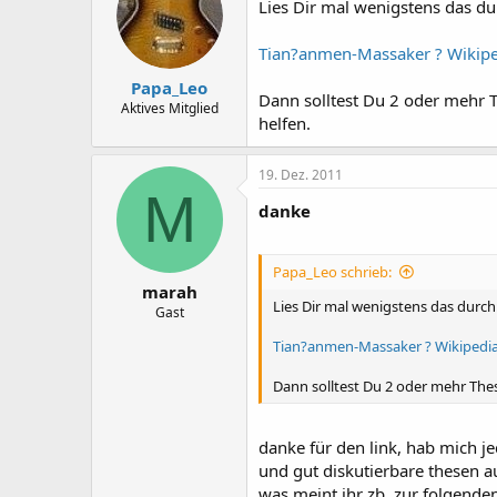
Lies Dir mal wenigstens das du
Tian?anmen-Massaker ? Wikipe
Papa_Leo
Dann solltest Du 2 oder mehr 
Aktives Mitglied
helfen.
19. Dez. 2011
M
danke
Papa_Leo schrieb:
marah
Lies Dir mal wenigstens das durch
Gast
Tian?anmen-Massaker ? Wikipedi
Dann solltest Du 2 oder mehr Thes
danke für den link, hab mich j
und gut diskutierbare thesen a
was meint ihr zb. zur folgend