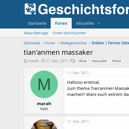
Startseite
Foren
Aktuelles
Neue Beiträge
Foren durchsuchen
Startseite
Foren
Weltgeschichte
Indien | Ferner Ost
tian'anmen massaker
E
E
S
marah
11. Dez. 2011
china
massaker
these
r
r
c
s
s
h
11. Dez. 2011
t
t
l
M
e
e
a
Hallooo erstmal,
l
l
g
zum thema Tian'anmen Massaker
l
l
w
machen? Wäre euch extrem dan
e
t
o
r
a
r
marah
m
t
Gast
e
11. Dez. 2011