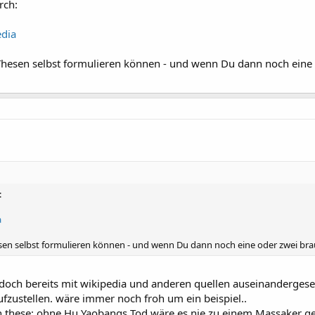
rch:
dia
Thesen selbst formulieren können - und wenn Du dann noch eine o
:
a
en selbst formulieren können - und wenn Du dann noch eine oder zwei brauc
edoch bereits mit wikipedia und anderen quellen auseinandergesetz
ufzustellen. wäre immer noch froh um ein beispiel..
en these: ohne Hu Yaobangs Tod wäre es nie zu einem Massaker g