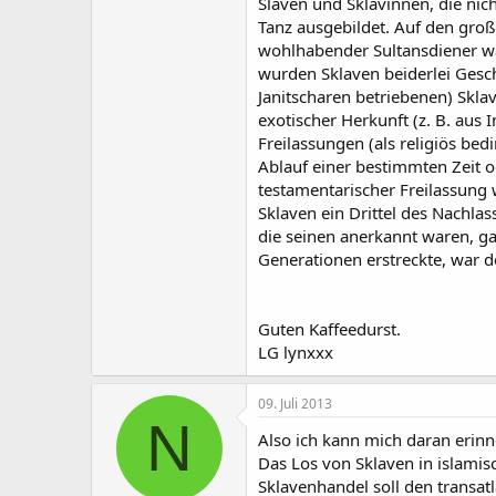
Slaven und Sklavinnen, die ni
Tanz ausgebildet. Auf den groß
wohlhabender Sultansdiener ware
wurden Sklaven beiderlei Gesc
Janitscharen betriebenen) Skl
exotischer Herkunft (z. B. aus I
Freilassungen (als religiös bed
Ablauf einer bestimmten Zeit od
testamentarischer Freilassung 
Sklaven ein Drittel des Nachlas
die seinen anerkannt waren, gal
Generationen erstreckte, war 
Guten Kaffeedurst.
LG lynxxx
09. Juli 2013
N
Also ich kann mich daran erin
Das Los von Sklaven in islamis
Sklavenhandel soll den transa