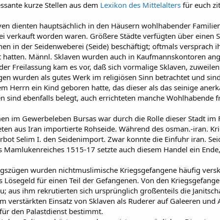
essante kurze Stellen aus dem
Lexikon des Mittelalters
für euch zi
ven dienten hauptsächlich in den Häusern wohlhabender Familien
rei verkauft worden waren. Größere Städte verfügten über einen 
en in der Seidenweberei (Seide) beschäftigt; oftmals versprach ih
hatten. Männl. Sklaven wurden auch in Kaufmannskontoren ange
der Freilassung kam es vor, daß sich vormalige Sklaven, zuweilen
ngen wurden als gutes Werk im religiösen Sinn betrachtet und sin
rem Herrn ein Kind geboren hatte, das dieser als das seinige ane
n sind ebenfalls belegt, auch errichteten manche Wohlhabende
en im Gewerbeleben Bursas war durch die Rolle dieser Stadt im 
en aus Iran importierte Rohseide. Während des osman.-iran. Krie
verbot Selim I. den Seidenimport. Zwar konnte die Einfuhr iran. Se
 Mamlukenreiches 1515-17 setzte auch diesem Handel ein Ende, 
szügen wurden nichtmuslimische Kriegsgefangene häufig verskla
as Lösegeld für einen Teil der Gefangenen. Von den Kriegsgefan
zu; aus ihm rekrutierten sich ursprünglich großenteils die Janitsc
 zum verstärkten Einsatz von Sklaven als Ruderer auf Galeeren und
r den Palastdienst bestimmt.