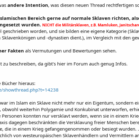
twas
andere Intention
, was diesen neuen Thread rechtfertigen so
islamischen Bereich gerne auf normale Sklaven richten, al
eingesetzt wurden.
NICHT die Militärsklaven, z.B. Mamluken, Janitschar
el geschrieben worden, und sie bilden eine eigene Kategorie (Sk
 Sklavenkönigen und -dynastien dient.), im Vergleich mit den ge
her Fakten
als Vermutungen und Bewertungen sehen.
ht zu beschreiben, da gibt's hier im Forum auch genug Infos.
e Bücher hieraus:
de/showthread.php?t=14238
 war im Islam ein Sklave nicht mehr nur ein Eigentum, sondern e
, obwohl weiterhin Polygamie und Konkubinat unterworfen, erhiel
ie Personen konnten nur versklavt werden, wenn sie in einem K
raxis dagegen beschränkten die Versklavung freier Menschen bere
e, die in einem Krieg gefangengenommen oder besiegt wurden. ...
chlich von westeuropäischen Sklavenhändlern und Vermittlern an