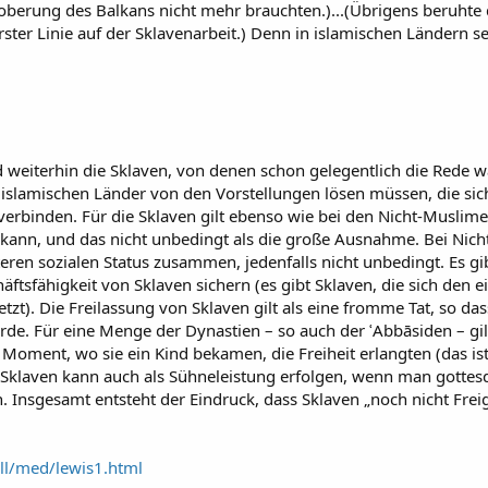
berung des Balkans nicht mehr brauchten.)...(Übrigens beruhte di
rster Linie auf der Sklavenarbeit.) Denn in islamischen Ländern s
weiterhin die Sklaven, von denen schon gelegentlich die Rede war
r islamischen Länder von den Vorstellungen lösen müssen, die sic
erbinden. Für die Sklaven gilt ebenso wie bei den Nicht-Muslime
 kann, und das nicht unbedingt als die große Ausnahme. Bei Nic
nteren sozialen Status zusammen, jedenfalls nicht unbedingt. Es 
ftsfähigkeit von Sklaven sichern (es gibt Sklaven, die sich den 
zt). Die Freilassung von Sklaven gilt als eine fromme Tat, so dass
de. Für eine Menge der Dynastien – so auch der ʿAbbāsiden – gilt
Moment, wo sie ein Kind bekamen, die Freiheit erlangten (das ist 
Sklaven kann auch als Sühneleistung erfolgen, wenn man gottesdien
. Insgesamt entsteht der Eindruck, dass Sklaven „noch nicht Freig
ll/med/lewis1.html