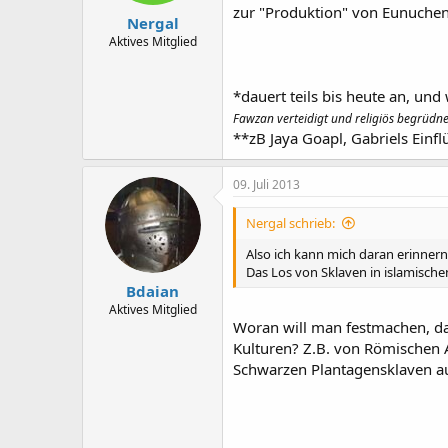
zur "Produktion" von Eunuchen
Nergal
Aktives Mitglied
*dauert teils bis heute an, un
Fawzan verteidigt und religiös begrüdne
**zB Jaya Goapl, Gabriels Einf
09. Juli 2013
Nergal schrieb:
Also ich kann mich daran erinner
Das Los von Sklaven in islamische
Bdaian
Aktives Mitglied
Woran will man festmachen, da
Kulturen? Z.B. von Römischen A
Schwarzen Plantagensklaven au