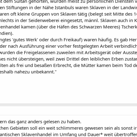
cht dem Sultan gehörten, wurden meist zu persönlichen Diensten 
en Stiftungen in der Nähe Istanbuls waren Sklaven in der Landwir
n oft kleine Gruppen von Sklaven tätig (belegt seit Mitte des 16.
hlechts in der Seidenweberei eingesetzt, männl. Sklaven auch in
avenhandel kamen (über die Häfen des Schwarzen Meeres) Tscherk
ndien).
ingtes 'gutes Werk' oder durch Freikauf) waren häufig. Es gab He
er nach Ausführung einer vorher festgelegten Arbeit verbindlich di
wurden die Freigelassenen zuweilen mit Arbeitsgerät oder Ausste
ses nicht übersteigen, weil zwei Drittel den leiblichen Erben zust
ten als frei und besaßen Erbrecht, die Mütter kamen beim Tod des 
deshalb nahezu unbekannt."
nern das ganz anders gelesen zu haben.
chen Gebieten soll ein weit schlimmeres gewesen sein als sonst
tlantischen Sklavenhandel im Umfang und Dauer* weit übertroff