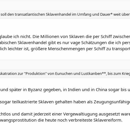
 soll den transatlantischen Sklavenhandel im Umfang und Dauer* weit übertr
 glaube ich nicht. Die Millionen von Sklaven die per Schiff zwis
bischen Sklavenhandel gibt es nur vage Schätzungen die ich persön
ch leichter ist, größere Menschenmengen per Schiff zu transport
skatration zur "Produktion" von Eunuchen und Lustkanben**, bis zum Krie
und später in Byzanz gegeben, in Indien und in China sogar bis
sogar teilkastrierte Sklaven gehalten haben als Zeugungsunfähige
htlos und damit jederzeit einer Vergewaltiugung ausgesetzt waren
Zwangsprostitution die heute noch verbreiteste Sklavereiform.