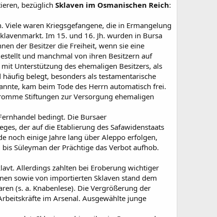
tieren, bezüglich
Sklaven im Osmanischen Reich
:
. Viele waren Kriegsgefangene, die in Ermangelung
Sklavenmarkt. Im 15. und 16. Jh. wurden in Bursa
nen der Besitzer die Freiheit, wenn sie eine
stellt und manchmal von ihren Besitzern auf
 mit Unterstützung des ehemaligen Besitzers, als
d häufig belegt, besonders als testamentarische
rkannte, kam beim Tode des Herrn automatisch frei.
 fromme Stiftungen zur Versorgung ehemaligen
Fernhandel bedingt. Die Bursaer
ges, der auf die Etablierung des Safawidenstaats
ide noch einige Jahre lang über Aleppo erfolgen,
bis Süleyman der Prächtige das Verbot aufhob.
vt. Allerdings zahlten bei Eroberung wichtiger
genen sowie von importierten Sklaven stand dem
haren (s. a. Knabenlese). Die Vergrößerung der
 Arbeitskräfte im Arsenal. Ausgewählte junge