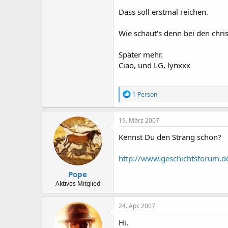
Dass soll erstmal reichen.
Wie schaut's denn bei den chris
Später mehr.
Ciao, und LG, lynxxx
R
1 Person
e
a
k
19. März 2007
t
i
Kennst Du den Strang schon?
o
n
http://www.geschichtsforum.d
e
n
Pope
:
Aktives Mitglied
24. Apr. 2007
Hi,