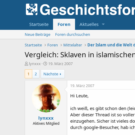
Startseite
Foren
Aktuelles
Neue Beiträge
Foren durchsuchen
Startseite
Foren
Mittelalter
Der Islam und die Welt 
Vergleich: Sklaven in islamische
E
E
lynxxx
19. März 2007
r
r
1
2
Nächste
s
s
t
t
e
e
19. März 2007
l
l
Hi Leute,
l
l
e
t
r
a
ich weiß, es gibt schon den (l
m
Aber dieser Thread ist so volle
lynxxx
einzugehen. Sicher ist vieles d
Aktives Mitglied
durch google-Besucher, hab ich 