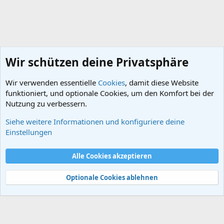
Wir schützen deine Privatsphäre
Wir verwenden essentielle
Cookies
, damit diese Website
funktioniert, und optionale Cookies, um den Komfort bei der
Nutzung zu verbessern.
Siehe weitere Informationen und konfiguriere deine
Frühzeit des Menschen
Einstellungen
Cookies
Alle Cookies akzeptieren
Kontakt
Nutzungsbedingungen
Datenschutz
Hilfe und Impressum
Start
R
S
Optionale Cookies ablehnen
S
®
Community platform by XenForo
© 2010-2024 XenForo Ltd.