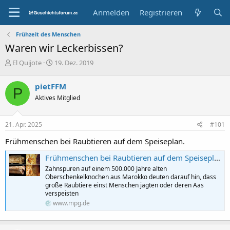
Anmelden
Registrieren
Frühzeit des Menschen
Waren wir Leckerbissen?
E
E
El Quijote
19. Dez. 2019
r
r
s
s
pietFFM
P
t
t
Aktives Mitglied
e
e
l
l
l
l
21. Apr. 2025
#101
e
t
r
a
Frühmenschen bei Raubtieren auf dem Speiseplan.
m
Frühmenschen bei Raubtieren auf dem Speiseplan
Zahnspuren auf einem 500.000 Jahre alten
Oberschenkelknochen aus Marokko deuten darauf hin, dass
große Raubtiere einst Menschen jagten oder deren Aas
verspeisten
www.mpg.de