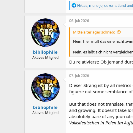
R
Nikias
,
muheijo
,
dekumatland
und 
e
a
k
06. Juli 2026
t
i
Mittelalterlager schrieb:
o
n
Nein, hier muß das eine nicht zwi
e
n
bibliophile
Nein, es läßt sich nicht vergleich
:
Aktives Mitglied
Du relativierst: Ob jemand durc
07. Juli 2026
Dieser Strang ist by all metric
figuere out some semblance of s
But that does not translate, th
bibliophile
and growing. It doesn't take lon
Aktives Mitglied
absolutely bare of any journali
Volksdeutschen in Polen Im Auf