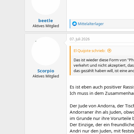
o
n
e
n
beetle
:
R
Mittelalterlager
Aktives Mitglied
e
a
k
07. Juli 2026
t
i
El Quijote schrieb:
o
n
Das ist wieder diese Form von "P
e
verkehrt und nicht akzeptiert, da
n
Scorpio
das gezählt haben will, ist eine an
:
Aktives Mitglied
Es ist eben auch positiver Ra
Ich muss in dem Zusammenhan
Der Jude von Andorra, der Tisc
Andorraner ihn als Juden, obwoh
im Grunde nur ihre Vorurteile b
Der Einzige, der ein freundliche
Andri nur den Juden, mit festst