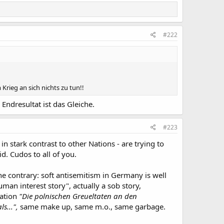
#222
Krieg an sich nichts zu tun!!
Endresultat ist das Gleiche.
#223
 stark contrast to other Nations - are trying to
d. Cudos to all of you.
he contrary: soft antisemitism in Germany is well
uman interest story", actually a sob story,
ation
"Die polnischen Greueltaten an den
s...",
same make up, same m.o., same garbage.