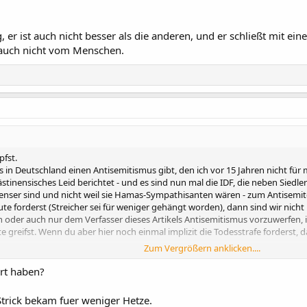
, er ist auch nicht besser als die anderen, und er schließt mit ein
 auch nicht vom Menschen.
pfst.
es in Deutschland einen Antisemitismus gibt, den ich vor 15 Jahren nicht für
stinensisches Leid berichtet - und es sind nun mal die IDF, die neben Siedl
inenser sind und nicht weil sie Hamas-Sympathisanten wären - zum Antisemi
te forderst (Streicher sei für weniger gehängt worden), dann sind wir nicht
ich oder auch nur dem Verfasser dieses Artikels Antisemitismus vorzuwerfen, 
te greifst. Wenn du aber hier noch einmal implizit die Todesstrafe forderst
Zum Vergrößern anklicken....
ert haben?
 Strick bekam fuer weniger Hetze.