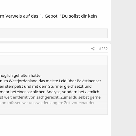
em Verweis auf das 1. Gebot: "Du sollst dir kein
#232
 möglich gehalten hätte.
ern im Westjordanland das meiste Leid über Palästinenser
ten stempelst und mit dem Stürmer gleichsetzt und
 mehr bei einer sachlichen Analyse, sondern bei ziemlich
ist weit entfernt von sachgerecht. Zumal du selbst gerne
, dann müssen wir uns wieder längere Zeit voneinander