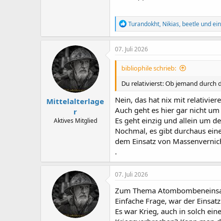
R
Turandokht
,
Nikias
,
beetle
und ein
e
a
k
07. Juli 2026
t
i
bibliophile schrieb:
o
n
Du relativierst: Ob jemand durch 
e
n
Nein, das hat nix mit relativier
Mittelalterlage
:
Auch geht es hier gar nicht um 
r
Es geht einzig und allein um d
Aktives Mitglied
Nochmal, es gibt durchaus ein
dem Einsatz von Massenvernich
.
07. Juli 2026
Zum Thema Atombombeneinsa
Einfache Frage, war der Einsa
Es war Krieg, auch in solch ei