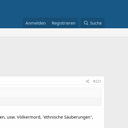
Anmelden
Registrieren
Suche
#221
rien, usw. Völkermord, "ethnische Säuberungen",