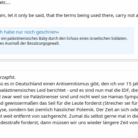
tc....
um, let it only be said, that the terms being used there, carry not 
ch habe nur noch geschrien«
 ein palästinensisches Baby durch den Schuss eines israelischen Soldaten.
neues Ausmaß der Besatzungsgewalt.
rzapfst.
ss es in Deutschland einen Antisemitismus gibt, den ich vor 15 Ja
alästinensisches Leid berichtet - und es sind nun mal die IDF, d
 zwar weil sie Palästinenser sind und nicht weil sie Hamas-Sym
d gewissermaßen das Seil für die Leute forderst (Streicher sei f
se, sondern bei ziemlich hässlicher Polemik. Der Zeit an sich od
t weit entfernt von sachgerecht. Zumal du selbst gerne mal in die
Todesstrafe forderst, dann müssen wir uns wieder längere Zeit vo