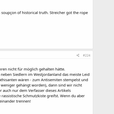
a soupçon of historical truth. Streicher got the rope
#224
hren nicht für möglich gehalten hätte.
ie neben Siedlern im Westjordanland das meiste Leid
pathisanten wären - zum Antisemiten stempelst und
ür weniger gehängt worden), dann sind wir nicht
er auch nur dem Verfasser dieses Artikels
 rassistische Schmutzkiste greifst. Wenn du aber
neinander trennen!