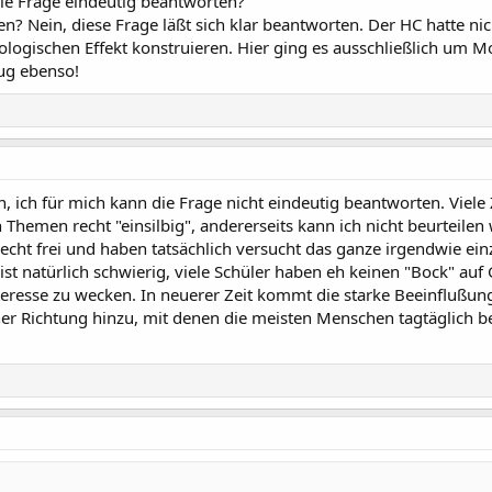
ie Frage eindeutig beantworten?
n? Nein, diese Frage läßt sich klar beantworten. Der HC hatte ni
ologischen Effekt konstruieren. Hier ging es ausschließlich um M
ug ebenso!
 ich für mich kann die Frage nicht eindeutig beantworten. Viele
hemen recht "einsilbig", andererseits kann ich nicht beurteilen
echt frei und haben tatsächlich versucht das ganze irgendwie ei
ist natürlich schwierig, viele Schüler haben eh keinen "Bock" au
teresse zu wecken. In neuerer Zeit kommt die starke Beeinflußu
ner Richtung hinzu, mit denen die meisten Menschen tagtäglich 