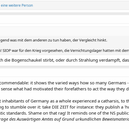
eine weitere Person
ngend was mit dem anderen zu tun haben, der Vergleicht hinkt.
en! SIOP war für den Krieg vorgesehen, die Vernichtungslager hatten mit dem 
h die Bogenschaukel stirbt, oder durch Strahlung verdampft, das 
s commendable: it shows the varied ways how so many Germans - in
ense what had motivated their forefathers to act the way they di
at inhabitants of Germany as a whole experienced a catharsis, to t
g to stumble over it: take DIE ZEIT for instance: they publish a 'h
stic standards. Shame on that rag! It reminds one of the NS public
trage des Auswärtigen Amtes auf Grund urkundlichen Beweismaterial