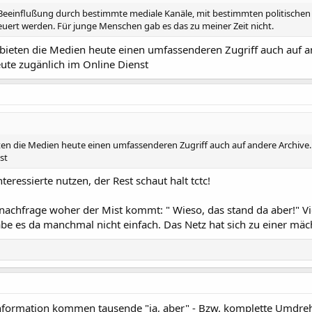
 Beeinflußung durch bestimmte mediale Kanäle, mit bestimmten politischen 
uert werden. Für junge Menschen gab es das zu meiner Zeit nicht.
ts bieten die Medien heute einen umfassenderen Zugriff auch auf 
ute zugänlich im Online Dienst
bieten die Medien heute einen umfassenderen Zugriff auch auf andere Archi
st
eressierte nutzen, der Rest schaut halt tctc!
h nachfrage woher der Mist kommt: " Wieso, das stand da aber!" Vi
habe es da manchmal nicht einfach. Das Netz hat sich zu einer mäc
Information kommen tausende "ja, aber" - Bzw. komplette Umdr