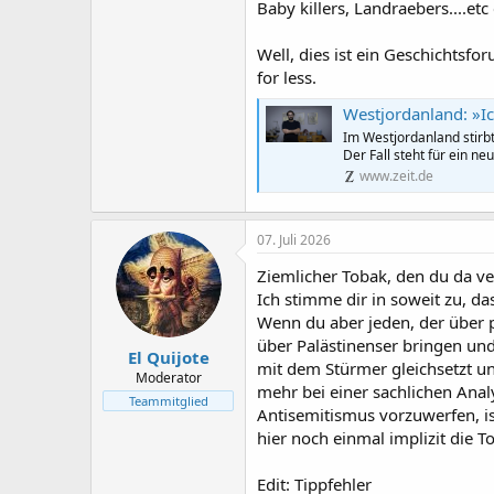
Baby killers, Landraebers....etc e
Well, dies ist ein Geschichtsfor
for less.
Westjordanland: »I
Im Westjordanland stirbt
Der Fall steht für ein 
www.zeit.de
07. Juli 2026
Ziemlicher Tobak, den du da ve
Ich stimme dir in soweit zu, da
Wenn du aber jeden, der über p
über Palästinenser bringen und
El Quijote
mit dem Stürmer gleichsetzt un
Moderator
mehr bei einer sachlichen Analy
Teammitglied
Antisemitismus vorzuwerfen, is
hier noch einmal implizit die 
Edit: Tippfehler