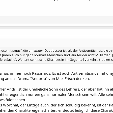
hilosemitismus", die um
keinen
Deut besser ist, als der Antisemitismus, die ein
ss Juden auch nur ganz normale Menschen sind, ein Teil der acht MIlliarden
dere Sache). Wer antisemitische Klischees in ihr Gegenteil verkehrt, tradiert s
ssismus immer noch Rassismus. Es ist auch Antisemitismus mit u
g an das Drama "Andorra" von Max Frisch denken.
hler Andri ist der uneheliche Sohn des Lehrers, der aber hat ihn
l er eigentlich nur ein ganz normaler Mensch sein will. Alle sehe
estätigt sehen.
s Wort hat, der Einzige auch, der sich schuldig bekennt, ist der Pat
ehenden Charaktereigenschaften, er deutet lediglich diese Charak