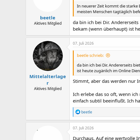
n
In neuerer Zeit kommt die starke
e
meisten Menschen tagtäglich befe
n
beetle
:
da bin ich bei Dir. Anderersei
Aktives Mitglied
bekam (wenn überhaupt) ist he
07. Juli 2026
beetle schrieb:
da bin ich bei Dir. Andererseits 
ist heute zugänlich im Online Dien
Mittelalterlage
Stimmt, aber das werden nur Int
r
Aktives Mitglied
Ich erlebe das so oft, wenn ic
einfach subtil beeinflußt. Ich 
R
beetle
e
a
k
07. Juli 2026
t
i
Durchaus. Auf eine wertvolle 