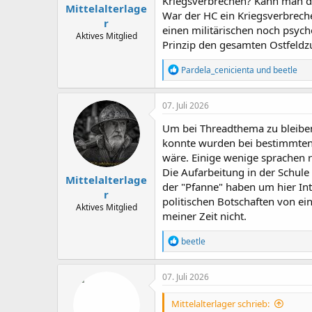
Kriegsverbrechen? Kann man d
Mittelalterlage
War der HC ein Kriegsverbreche
r
einen militärischen noch psych
Aktives Mitglied
Prinzip den gesamten Ostfeldz
R
Pardela_cenicienta
und
beetle
e
a
k
07. Juli 2026
t
i
Um bei Threadthema zu bleiben,
o
konnte wurden bei bestimmten T
n
wäre. Einige wenige sprachen r
e
n
Die Aufarbeitung in der Schule 
Mittelalterlage
:
der "Pfanne" haben um hier In
r
politischen Botschaften von ei
Aktives Mitglied
meiner Zeit nicht.
R
beetle
e
a
k
07. Juli 2026
t
i
Mittelalterlager schrieb:
o