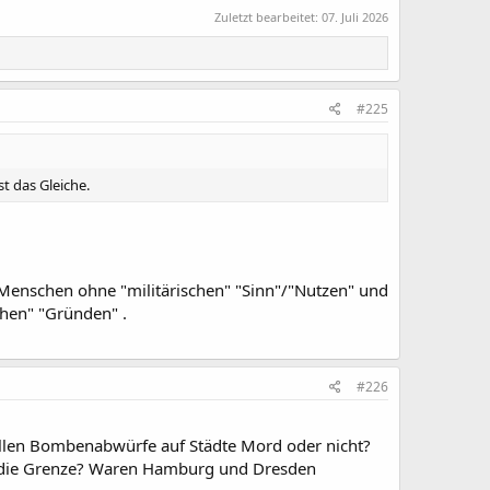
Zuletzt bearbeitet:
07. Juli 2026
#225
t das Gleiche.
Menschen ohne "militärischen" "Sinn"/"Nutzen" und
chen" "Gründen" .
#226
ellen Bombenabwürfe auf Städte Mord oder nicht?
ier die Grenze? Waren Hamburg und Dresden