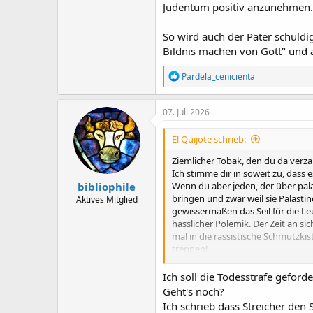
Judentum positiv anzunehmen.
So wird auch der Pater schuldig
Bildnis machen von Gott" und
R
Pardela_cenicienta
e
a
k
07. Juli 2026
t
i
El Quijote schrieb:
o
n
Ziemlicher Tobak, den du da verza
e
Ich stimme dir in soweit zu, dass 
n
bibliophile
Wenn du aber jeden, der über palä
:
bringen und zwar weil sie Paläst
Aktives Mitglied
gewissermaßen das Seil für die Leu
hässlicher Polemik. Der Zeit an s
mal in die rassistische Schmutzkis
trennen!
Edit: Tippfehler
Ich soll die Todesstrafe geford
Geht's noch?
Ich schrieb dass Streicher den