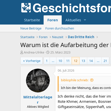
Startseite
Foren
Aktuelles
Neue Beiträge
Foren durchsuchen
Startseite
Foren
Neuzeit
Das Dritte Reich
Warum ist die Aufarbeitung der 
E
E
Andrea-Ulrike
25. März 2023
r
r
Vorherige
1
…
10
11
12
13
14
…
21
s
s
t
t
e
e
06. Juli 2026
l
l
l
l
bibliophile schrieb:
e
t
r
a
Ich bin der Meinung, dass es cont
m
Ich denke nicht, das die hier 
Mittelalterlage
Rote Khmer, Armenien, Bosnien,
r
Giftgaseinsätze, Sippenhaft, us
Aktives Mitglied