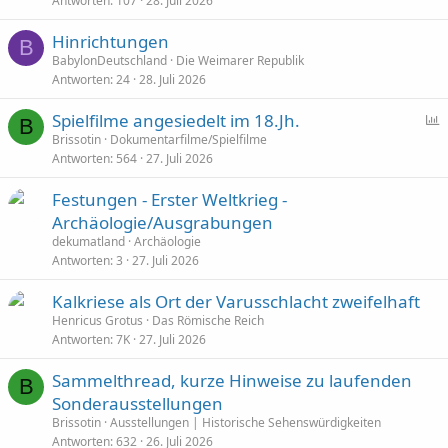
Antworten
107
28. Juli 2026
Hinrichtungen
B
BabylonDeutschland
Die Weimarer Republik
Antworten
24
28. Juli 2026
Spielfilme angesiedelt im 18.Jh.
B
Brissotin
Dokumentarfilme/Spielfilme
Antworten
564
27. Juli 2026
f
r
Festungen - Erster Weltkrieg -
a
Archäologie/Ausgrabungen
g
dekumatland
Archäologie
e
Antworten
3
27. Juli 2026
Kalkriese als Ort der Varusschlacht zweifelhaft
Henricus Grotus
Das Römische Reich
Antworten
7K
27. Juli 2026
Sammelthread, kurze Hinweise zu laufenden
B
Sonderausstellungen
Brissotin
Ausstellungen | Historische Sehenswürdigkeiten
Antworten
632
26. Juli 2026