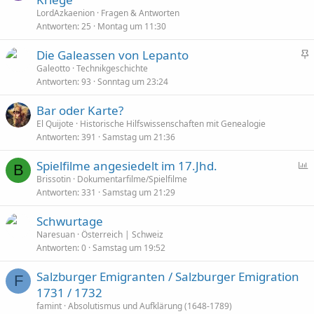
LordAzkaenion
Fragen & Antworten
Antworten
25
Montag um 11:30
Die Galeassen von Lepanto
n
Galeotto
Technikgeschichte
Antworten
93
Sonntag um 23:24
g
e
Bar oder Karte?
p
El Quijote
Historische Hilfswissenschaften mit Genealogie
i
Antworten
391
Samstag um 21:36
n
n
Spielfilme angesiedelt im 17.Jhd.
B
t
Brissotin
Dokumentarfilme/Spielfilme
Antworten
331
Samstag um 21:29
f
r
Schwurtage
a
Naresuan
Österreich | Schweiz
g
Antworten
0
Samstag um 19:52
e
Salzburger Emigranten / Salzburger Emigration
F
1731 / 1732
famint
Absolutismus und Aufklärung (1648-1789)