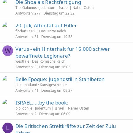
Die Shoa als Rechtfertigung
t
Tib. Gabinius
Judentum | Israel | Naher Osten
Antworten
277
Dienstag um 22:32
20. Juli, Attentat auf Hitler
florian17160
Das Dritte Reich
Antworten
31
Dienstag um 19:58
Varus - ein Hinterhalt für 15.000 schwer
W
bewaffnete Legionäre?
westfale
Das Römische Reich
Antworten
3
Dienstag um 16:03
Belle Epoque: Jugendstil in Stahlbeton
dekumatland
Kunstgeschichte
Antworten
41
Dienstag um 09:27
ISRAEL.....by the book:
bibliophile
Judentum | Israel | Naher Osten
Antworten
2
Dienstag um 06:09
Die Britischen Streitkräfte zur Zeit der Zulu
L
Kriege