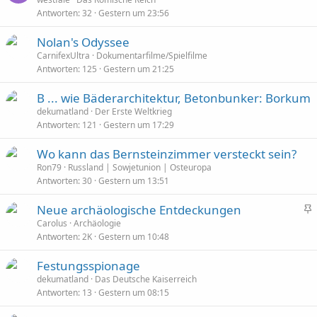
Antworten
32
Gestern um 23:56
Nolan's Odyssee
CarnifexUltra
Dokumentarfilme/Spielfilme
Antworten
125
Gestern um 21:25
B ... wie Bäderarchitektur, Betonbunker: Borkum
dekumatland
Der Erste Weltkrieg
Antworten
121
Gestern um 17:29
Wo kann das Bernsteinzimmer versteckt sein?
Ron79
Russland | Sowjetunion | Osteuropa
Antworten
30
Gestern um 13:51
Neue archäologische Entdeckungen
n
Carolus
Archäologie
Antworten
2K
Gestern um 10:48
g
e
Festungsspionage
p
dekumatland
Das Deutsche Kaiserreich
i
Antworten
13
Gestern um 08:15
n
n