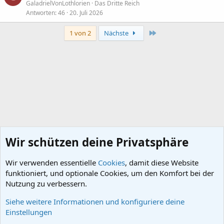
GaladrielVonLothlorien
Das Dritte Reich
Antworten
46
20. Juli 2026
Letzte
1 von 2
Nächste
Wir schützen deine Privatsphäre
Wir verwenden essentielle
Cookies
, damit diese Website
funktioniert, und optionale Cookies, um den Komfort bei der
Nutzung zu verbessern.
Siehe weitere Informationen und konfiguriere deine
Foren
Einstellungen