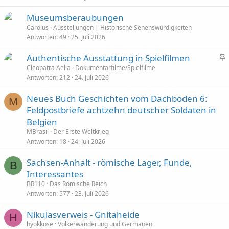
Museumsberaubungen
Carolus
Ausstellungen | Historische Sehenswürdigkeiten
Antworten
49
25. Juli 2026
Authentische Ausstattung in Spielfilmen
n
Cleopatra Aelia
Dokumentarfilme/Spielfilme
Antworten
212
24. Juli 2026
g
e
Neues Buch Geschichten vom Dachboden 6:
p
M
Feldpostbriefe achtzehn deutscher Soldaten in
i
Belgien
n
n
MBrasil
Der Erste Weltkrieg
Antworten
18
24. Juli 2026
t
Sachsen-Anhalt - römische Lager, Funde,
B
Interessantes
BR110
Das Römische Reich
Antworten
577
23. Juli 2026
Nikulasverweis - Gnitaheide
H
hyokkose
Völkerwanderung und Germanen