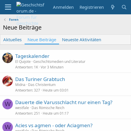
Anmelden
Registrieren
Foren
Neue Beiträge
Aktuelles
Neue Beiträge
Neueste Aktivitäten
Tageskalender
El Quijote
Geschichtsmedien und Literatur
Antworten
1K
Vor 3 Minuten
Das Turiner Grabtuch
Midna
Das Christentum
Antworten
327
Heute um 03:01
Dauerte die Varusschlacht nur einen Tag?
W
westfale
Das Römische Reich
Antworten
251
Heute um 01:17
Acies vs agmen - oder Aciagmen?
W
westfale
Das Römische Reich