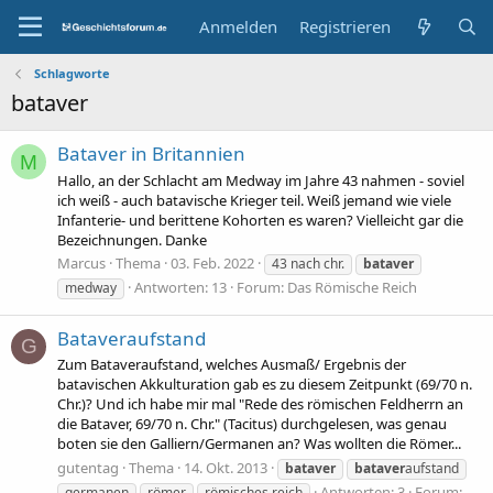
Anmelden
Registrieren
Schlagworte
bataver
Bataver in Britannien
M
Hallo, an der Schlacht am Medway im Jahre 43 nahmen - soviel
ich weiß - auch batavische Krieger teil. Weiß jemand wie viele
Infanterie- und berittene Kohorten es waren? Vielleicht gar die
Bezeichnungen. Danke
Marcus
Thema
03. Feb. 2022
43 nach chr.
bataver
Antworten: 13
Forum:
Das Römische Reich
medway
Bataveraufstand
G
Zum Bataveraufstand, welches Ausmaß/ Ergebnis der
batavischen Akkulturation gab es zu diesem Zeitpunkt (69/70 n.
Chr.)? Und ich habe mir mal "Rede des römischen Feldherrn an
die Bataver, 69/70 n. Chr." (Tacitus) durchgelesen, was genau
boten sie den Galliern/Germanen an? Was wollten die Römer...
gutentag
Thema
14. Okt. 2013
bataver
bataver
aufstand
Antworten: 3
Forum:
germanen
römer
römisches reich