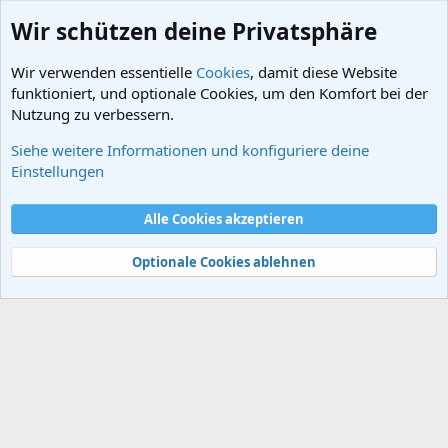
Wir schützen deine Privatsphäre
Wir verwenden essentielle
Cookies
, damit diese Website
funktioniert, und optionale Cookies, um den Komfort bei der
Nutzung zu verbessern.
Siehe weitere Informationen und konfiguriere deine
Schlagworte
Einstellungen
Cookies
Alle Cookies akzeptieren
Kontakt
Nutzungsbedingungen
Datenschutz
Hilfe und Impressum
Start
R
S
Optionale Cookies ablehnen
S
®
Community platform by XenForo
© 2010-2024 XenForo Ltd.