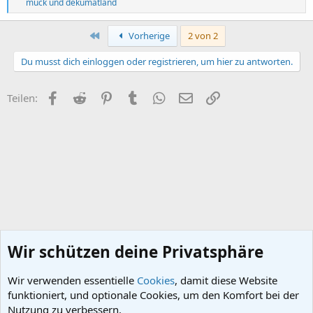
R
muck
und
dekumatland
e
a
k
Erste
Vorherige
2 von 2
t
i
Du musst dich einloggen oder registrieren, um hier zu antworten.
o
n
e
Facebook
Reddit
Pinterest
Tumblr
WhatsApp
E-Mail
Link
Teilen:
n
:
Wir schützen deine Privatsphäre
Wir verwenden essentielle
Cookies
, damit diese Website
funktioniert, und optionale Cookies, um den Komfort bei der
Nutzung zu verbessern.