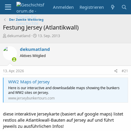
Anmelden
Registrieren
Der Zweite Weltkrieg
Festung Jersey (Atlantikwall)
E
E
dekumatland
13. Sep. 2013
r
r
s
s
dekumatland
t
t
Aktives Mitglied
e
e
l
l
l
l
13. Apr. 2026
#21
e
t
r
a
WW2 Maps of Jersey
m
Here is our interactive and downloadable maps showing the bunkers
and WW2 sites on Jersey.
www.jerseybunkertours.com
diese interaktive Jerseykarte (basiert auf google maps) listet
restlos alle Atlantikwall-Bauten auf Jersey auf und führt
jeweils zu ausführlichen Infos!