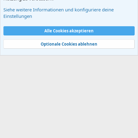
Siehe weitere Informationen und konfiguriere deine
Der Zweite Weltkrieg
Einstellungen
Cookies
Alle Cookies akzeptieren
Kontakt
Nutzungsbedingungen
Datenschutz
Hilfe und Impressum
Start
R
S
Optionale Cookies ablehnen
S
®
Community platform by XenForo
© 2010-2024 XenForo Ltd.