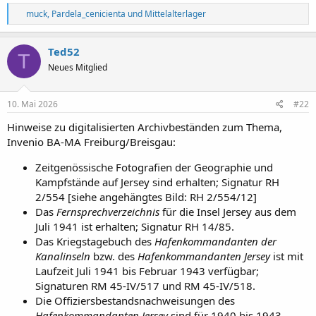
R
muck
,
Pardela_cenicienta
und
Mittelalterlager
e
a
k
Ted52
T
t
Neues Mitglied
i
o
n
e
10. Mai 2026
#22
n
:
Hinweise zu digitalisierten Archivbeständen zum Thema,
Invenio BA-MA Freiburg/Breisgau:
Zeitgenössische Fotografien der Geographie und
Kampfstände auf Jersey sind erhalten; Signatur RH
2/554 [siehe angehängtes Bild: RH 2/554/12]
Das
Fernsprechverzeichnis
für die Insel Jersey aus dem
Juli 1941 ist erhalten; Signatur RH 14/85.
Das Kriegstagebuch des
Hafenkommandanten der
Kanalinseln
bzw. des
Hafenkommandanten Jersey
ist mit
Laufzeit Juli 1941 bis Februar 1943 verfügbar;
Signaturen RM 45-IV/517 und RM 45-IV/518.
Die Offiziersbestandsnachweisungen des
Hafenkommandanten Jersey
sind für 1940 bis 1943