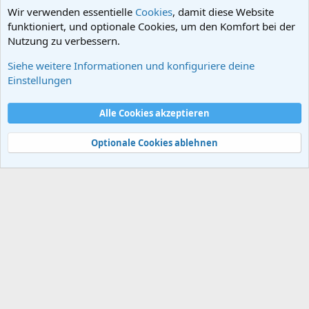
tschingisidischen Gönner auf ein vergöttlichtes Königtum.
Wir verwenden essentielle
Cookies
, damit diese Website
funktioniert, und optionale Cookies, um den Komfort bei der
Nutzung zu verbessern.
Siehe weitere Informationen und konfiguriere deine
Das Mongolenreich
Einstellungen
Cookies
Alle Cookies akzeptieren
Kontakt
Nutzungsbedingungen
Datenschutz
Hilfe und Impressum
Start
R
S
Optionale Cookies ablehnen
S
®
Community platform by XenForo
© 2010-2024 XenForo Ltd.