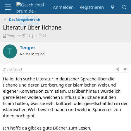
Anmelden
Registrieren
Das Mongolenreich
Literatur über Ilchane
E
E
Tenger
21. Juli 2021
r
r
s
s
Tenger
T
t
t
Neues Mitglied
e
e
l
l
l
l
21. Juli 2021
#1
e
t
r
a
Hallo. Ich suche Literatur in deutscher Sprache über die
m
Ilchane und deren Erorberung der islamischen Welt und
eigener Konversuon zum Islam. Darüber hinaus würde ich
gerne lesen wollen, welchen Einfluss die Ilchane auf den
Islam hatten, was sie evtl. kulturell oder gesellschaftlich in der
islamischen Welt bewirkt haben und welche Spuren es von
ihnen noch gibt.
Ich hoffe da gibt es gute Bücher zum Lesen.