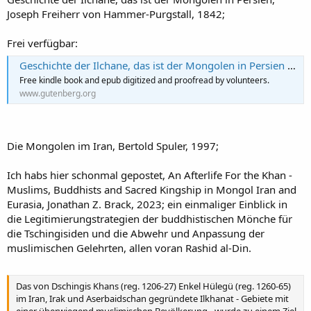
Joseph Freiherr von Hammer-Purgstall, 1842;
Frei verfügbar:
Geschichte der Ilchane, das ist der Mongolen in Persien by Hammer-Purgstall
Free kindle book and epub digitized and proofread by volunteers.
www.gutenberg.org
Die Mongolen im Iran, Bertold Spuler, 1997;
Ich habs hier schonmal gepostet, An Afterlife For the Khan -
Muslims, Buddhists and Sacred Kingship in Mongol Iran and
Eurasia, Jonathan Z. Brack, 2023; ein einmaliger Einblick in
die Legitimierungstrategien der buddhistischen Mönche für
die Tschingisiden und die Abwehr und Anpassung der
muslimischen Gelehrten, allen voran Rashid al-Din.
Das von Dschingis Khans (reg. 1206-27) Enkel Hülegü (reg. 1260-65)
im Iran, Irak und Aserbaidschan gegründete Ilkhanat - Gebiete mit