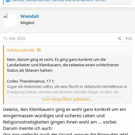
e
a
k
WandaS
t
Mitglied
i
o
n
e
11. Feb. 2025
#34
n
:
Stilicho schrieb:
Nein, darum ging es nicht. Es ging ganz konkret um die
Landarbeiter und Kleinbauern, die teilweise einen schlechteren
Status als Sklaven hatten:
Codex Theodosianus, 17.1:
Sogar die Kolonisten selbst, die eine Flucht in sklavische Verhältnisse in
Erwägung ziehen, werden mit eisernen Fesseln belegt, so dass sie
gezwungen sind, die offiziellen Pflichten freier Menschen zu erfüllen,
Zum Vergrößern anklicken....
was eine sklavische Verurteilung verdient.
Gewiss, den Kleinbauern ging es wohl ganz konkret um ein
Da spielte Religion oder gar Loslösung von Rom eine
einigermassen würdiges und sicheres Leben und
untergeordnete Rolle.
Religionsstreitigkeiten gingen ihnen wohl am … vorbei.
Darum meinte ich auch:
Das war vielleicht auch der Grund, warum die Bagauden jetzt