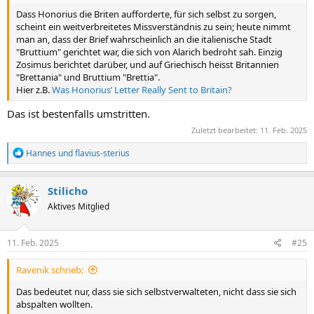
Dass Honorius die Briten aufforderte, für sich selbst zu sorgen,
scheint ein weitverbreitetes Missverständnis zu sein; heute nimmt
man an, dass der Brief wahrscheinlich an die italienische Stadt
"Bruttium" gerichtet war, die sich von Alarich bedroht sah. Einzig
Zosimus berichtet darüber, und auf Griechisch heisst Britannien
"Brettania" und Bruttium "Brettia".
Hier z.B.
Was Honorius’ Letter Really Sent to Britain?
Das ist bestenfalls umstritten.
Zuletzt bearbeitet:
11. Feb. 2025
R
Hannes
und
flavius-sterius
e
a
k
Stilicho
t
Aktives Mitglied
i
o
n
e
11. Feb. 2025
#25
n
:
Ravenik schrieb:
Das bedeutet nur, dass sie sich selbstverwalteten, nicht dass sie sich
abspalten wollten.