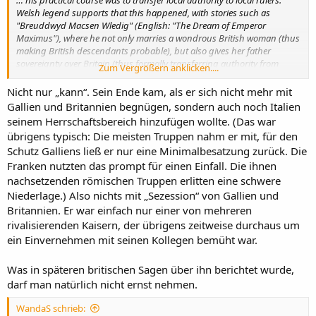
… his practical course was to transfer local authority to local rulers.
Welsh legend supports that this happened, with stories such as
"Breuddwyd Macsen Wledig" (English: "The Dream of Emperor
Maximus"), where he not only marries a wondrous British woman (thus
making British descendants probable), but also gives her father
sovereignty over Britain (thus formally transferring authority from
Zum Vergrößern anklicken....
Rome back to the Britons themselves).
aus:
Magnus Maximus - Wikipedia
Nicht nur „kann“. Sein Ende kam, als er sich nicht mehr mit
Gallien und Britannien begnügen, sondern auch noch Italien
Kann ja auch sein, dass er Gallien und weitere Teile des Imperiums
seinem Herrschaftsbereich hinzufügen wollte. (Das war
für sich wollte, und in Britannien Kleinkönige unter seiner
übrigens typisch: Die meisten Truppen nahm er mit, für den
Oberhoheit … weiss da zu wenig Bescheid.
Schutz Galliens ließ er nur eine Minimalbesatzung zurück. Die
Franken nutzten das prompt für einen Einfall. Die ihnen
nachsetzenden römischen Truppen erlitten eine schwere
Niederlage.) Also nichts mit „Sezession“ von Gallien und
Britannien. Er war einfach nur einer von mehreren
rivalisierenden Kaisern, der übrigens zeitweise durchaus um
ein Einvernehmen mit seinen Kollegen bemüht war.
Was in späteren britischen Sagen über ihn berichtet wurde,
darf man natürlich nicht ernst nehmen.
WandaS schrieb: