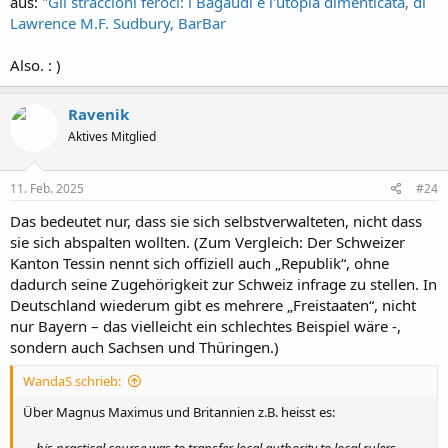
aus:
"Gli straccioni feroci: i Bagaudi e l'utopia dimenticata, di
Lawrence M.F. Sudbury, BarBar
Also. : )
Ravenik
Aktives Mitglied
11. Feb. 2025
#24
Das bedeutet nur, dass sie sich selbstverwalteten, nicht dass
sie sich abspalten wollten. (Zum Vergleich: Der Schweizer
Kanton Tessin nennt sich offiziell auch „Republik“, ohne
dadurch seine Zugehörigkeit zur Schweiz infrage zu stellen. In
Deutschland wiederum gibt es mehrere „Freistaaten“, nicht
nur Bayern – das vielleicht ein schlechtes Beispiel wäre -,
sondern auch Sachsen und Thüringen.)
WandaS schrieb:
Über Magnus Maximus und Britannien z.B. heisst es: