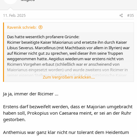
11. Feb. 2025
#35
Ravenik schrieb:
Das hatte wesentlich profanere Gründe:
Ricimer beseitigte Kaiser Maiorianus und ersetzte ihn durch Kaiser
Libius Severus. Marcellinus (mit Machtbasis vor allem in Illyrien) war
auf Ricimer nicht gut zu sprechen, weil dieser ihm seine Truppen
weggenommen hatte. Aegidius wiederum war erstens nicht von
Ricimers Vorgehen erbaut (schließlich war er anscheinend von
Maiorianus eingesetzt worden) und wurde zweitens von Ricimer in
seiner eigenen Stellung in Gallien bedroht. Der oströmische Kaiser
Zum Vergrößern anklicken....
Leo I. wiederum hatte generell ein Problem damit, wenn Ricimer
nach eigenem Gutdünken Kaiser einsetzte. Schließlich wurde formal
an der Reichseinheit festgehalten, wobei der Kaiser in
Ja ja, immer der Ricimer …
Konstantinopel den Vorrang beanspruchte. Ein neuer Kaiser im
Westen sollte also nur mit Zustimmung des Kaisers im Osten
Erstens darf bezweifelt werden, dass er Majorian umgebracht
eingesetzt werden. Anthemius war der Kandidat des Ostens. Er
haben soll, Prokopius von Caesarea meint, er sei an der Ruhr
stand dem Heidentum zwar tolerant gegenüber, aber dass er es
gestorben.
"wieder aufblühen lassen wollte", wäre übertrieben. (Ehe er Kaiser
wurde, machte er Karriere in Ostrom, wo er in enger Verbindung
zum Kaiserhaus stand und sogar die Tochter von Leos Vorgänger
Anthemius war ganz klar nicht nur tolerant dem Heidentum
Marcianus geheiratet hatte. Das wäre zu dieser Zeit nicht mehr