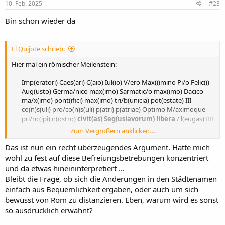
10. Feb. 2025
#23
Bin schon wieder da
El Quijote schrieb:
Hier mal ein römischer Meilenstein:
Imp(eratori) Caes(ari) C(aio) Iul(io) V/ero Max(i)mino Pi/o Felic(i)
Aug(usto) Germa/nico max(imo) Sarmatic/o max(imo) Dacico
ma/x(imo) pont(ifici) max(imo) tri/b(unicia) pot(estate) III
co(n)s(uli) pro/co(n)s(uli) p(atri) p(atriae) Optimo M/aximoque
pri/nc(ipi) n(ostro)
civit(as) Seg(usiavorum) libera
/ l(eugas) IIII​
Zum Vergrößern anklicken....
Also.
Das ist nun ein recht überzeugendes Argument. Hatte mich
wohl zu fest auf diese Befreiungsbetrebungen konzentriert
und da etwas hineininterpretiert …
Bleibt die Frage, ob sich die Änderungen in den Städtenamen
einfach aus Bequemlichkeit ergaben, oder auch um sich
bewusst von Rom zu distanzieren. Eben, warum wird es sonst
so ausdrücklich erwähnt?