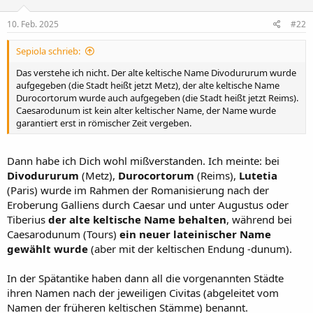
o
n
e
10. Feb. 2025
#22
n
:
Sepiola schrieb:
Das verstehe ich nicht. Der alte keltische Name Divodururum wurde
aufgegeben (die Stadt heißt jetzt Metz), der alte keltische Name
Durocortorum wurde auch aufgegeben (die Stadt heißt jetzt Reims).
Caesarodunum ist kein alter keltischer Name, der Name wurde
garantiert erst in römischer Zeit vergeben.
Dann habe ich Dich wohl mißverstanden. Ich meinte: bei
Divodururum
(Metz),
Durocortorum
(Reims),
Lutetia
(Paris) wurde im Rahmen der Romanisierung nach der
Eroberung Galliens durch Caesar und unter Augustus oder
Tiberius
der alte keltische Name behalten
, während bei
Caesarodunum (Tours)
ein neuer lateinischer Name
gewählt wurde
(aber mit der keltischen Endung -dunum).
In der Spätantike haben dann all die vorgenannten Städte
ihren Namen nach der jeweiligen Civitas (abgeleitet vom
Namen der früheren keltischen Stämme) benannt.