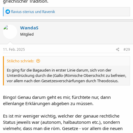
griechischer Tradition.
R
flavius-sterius
und
Ravenik
e
a
k
WandaS
t
Mitglied
i
o
n
e
11. Feb. 2025
#29
n
:
Stilicho schrieb:
Es ging für die Bagauden in erster Linie darum, sich von der
Unterdrückung durch die (Gallo-)Römische Oberschicht zu befreien,
vor allem nach den Gesetzesverschärfungen durch Theodosius.
Bingo! Genau darum geht es mir, fürchtete nur, dann
ellenlange Erklärungen abgeben zu müssen.
Es ist mir weniger wichtig, welcher der ganaue rechtliche
Status jeweils war (autonom, halbautonom etc.), sondern
vielmehr, dass man die röm. Gesetze - vor allem die neuen