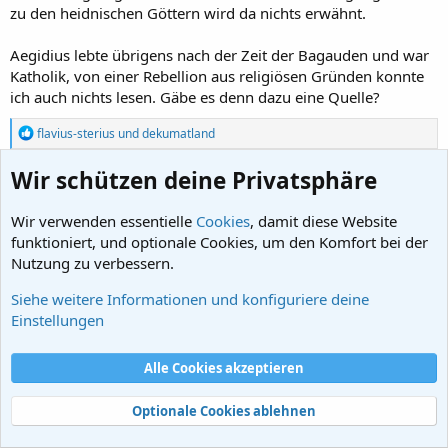
zu den heidnischen Göttern wird da nichts erwähnt.
Aegidius lebte übrigens nach der Zeit der Bagauden und war
Katholik, von einer Rebellion aus religiösen Gründen konnte
ich auch nichts lesen. Gäbe es denn dazu eine Quelle?
R
flavius-sterius
und
dekumatland
e
a
Wir schützen deine Privatsphäre
k
dekumatland
t
Aktives Mitglied
i
Wir verwenden essentielle
Cookies
, damit diese Website
o
funktioniert, und optionale Cookies, um den Komfort bei der
n
e
11. Feb. 2025
#37
Nutzung zu verbessern.
n
:
@WandaS
ich komme nicht mehr hinterher und verstehe
Siehe weitere Informationen und konfiguriere deine
nicht, worauf du hinaus willst: geht es um die
Einstellungen
Bagaudenaufstände zu Beginn der Spätantike (Diocletian)
oder um die Aufstände im krisengebeutelten 5.Jh.?
Alle Cookies akzeptieren
Erstaunlich fand ich, dass sich im 5.Jh. Bagaudengruppen den
marodierenden "Invasoren" (allerlei einfallende
Optionale Cookies ablehnen
Kriegergruppen) angeschlossen hatten, dass sie aber zu
keiner identitätsstiftenden Großgruppe a la exercitus wurden.