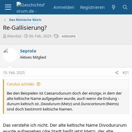
Anmelden
Registrieren
Das Römische Reich
Re-Gallisierung?
E
E
S
WandaS
09. Feb. 2025
soissons
r
r
c
s
s
h
Sepiola
t
t
l
e
e
a
Aktives Mitglied
l
l
g
l
l
w
10. Feb. 2025
#21
e
t
o
r
a
r
m
t
Carolus schrieb:
e
Bei den Beispielen ist Caesarodunum doch der einzige, in dem der
alte keltische Name aufgegeben wurde, auch wenn die Endung -
dunum keltisch ist.
Divodurum
(Metz) und
Durocortorum
(Reims)
sind doch bestimmt keltische Namen.
Das verstehe ich nicht. Der alte keltische Name Divodururum
wurde aufgegeben (die Stadt heißt jetzt Metz), der alte