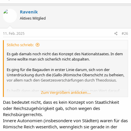
Ravenik
Aktives Mitglied
11. Feb. 2025
#26
Stilicho schrieb:
Es gab damals noch nicht das Konzept des Nationalstaates. In dem
Sinne wollte man sich sicherlich nicht abspalten.
Es ging für die Bagauden in erster Linie darum, sich von der
Unterdrückung durch die (Gallo-)Römische Oberschicht zu befreien,
vor allem nach den Gesetzesverschärfungen durch Theodosius.
Es heißt dann aber genauso wenig darum, dass man Wert darauf
Zum Vergrößern anklicken....
legte, weiterhin Bestandteil des Imperiums zu sein, also um eine Art
innere Autonomie.
Das bedeutet nicht, dass es kein Konzept von Staatlichkeit
oder Reichszugehörigkeit gab, schon wegen des
Solche Konzepte wirken für die Situation viel zu weit hergeholt.
Reichsbürgerrechts.
Innere Autonomien (insbesondere von Städten) waren für das
Römische Reich wesentlich, wenngleich sie gerade in der