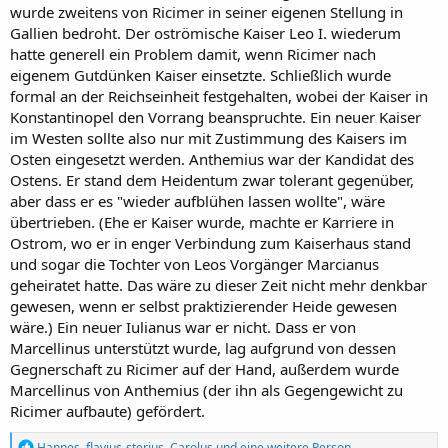
wurde zweitens von Ricimer in seiner eigenen Stellung in
Gallien bedroht. Der oströmische Kaiser Leo I. wiederum
hatte generell ein Problem damit, wenn Ricimer nach
eigenem Gutdünken Kaiser einsetzte. Schließlich wurde
formal an der Reichseinheit festgehalten, wobei der Kaiser in
Konstantinopel den Vorrang beanspruchte. Ein neuer Kaiser
im Westen sollte also nur mit Zustimmung des Kaisers im
Osten eingesetzt werden. Anthemius war der Kandidat des
Ostens. Er stand dem Heidentum zwar tolerant gegenüber,
aber dass er es "wieder aufblühen lassen wollte", wäre
übertrieben. (Ehe er Kaiser wurde, machte er Karriere in
Ostrom, wo er in enger Verbindung zum Kaiserhaus stand
und sogar die Tochter von Leos Vorgänger Marcianus
geheiratet hatte. Das wäre zu dieser Zeit nicht mehr denkbar
gewesen, wenn er selbst praktizierender Heide gewesen
wäre.) Ein neuer Iulianus war er nicht. Dass er von
Marcellinus unterstützt wurde, lag aufgrund von dessen
Gegnerschaft zu Ricimer auf der Hand, außerdem wurde
Marcellinus von Anthemius (der ihn als Gegengewicht zu
Ricimer aufbaute) gefördert.
R
Hannes
,
flavius-sterius
,
Carolus
und eine weitere Person