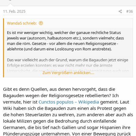
11. Feb. 2025
#36
WandaS schrieb:
Es ist mir weniger wichtig, welcher der ganaue rechtliche Status
jeweils war (autonom, halbautonom etc.), sondern vielmehr, dass
man die röm. Gesetze - vor allem die neuen Religionsgesetze -
ablehnte (und darum eine Loslösung von Rom anstrebte).
Das war vielleicht auch der Grund, warum die Bagauden jetzt einige
Erfolge erzielen konnten: es war nicht mehr nur die ärmste
Unterschicht, die revoltierte, sie hatten die Unterstützung auch von
Zum Vergrößern anklicken....
höheren Gesellschaftsschichten (hier z.B.:
https://www.jstor.org/stable/650121
)
Gibt es denn Quellen, aus denen hervorgeht, dass die
Und zu diesen zähle ich eben auch Aegidius, vielleicht nicht direkt zu
Bagauden wegen der Religionsgesetze rebellierten? Ich
den Bagauden, aber er hat sich von Rom losgesagt, als Libius
vermute, hier ist
Cunctos populos – Wikipedia
gemeint. Laut
Severus, ein frommer Christ, Kaiser wurde.
Wiki haben sich die Bagauden zum einen als Protest gegen
die hohen Steuerlasten zu wehren, zum anderen aber auch als
lokale Milizen gegen die Bedrohung durch einfallende
Germanen, die bis tief nach Gallien und sogar Hispanien ihre
Plünderungszüge unternahmen. Von einer Bewegung zurück