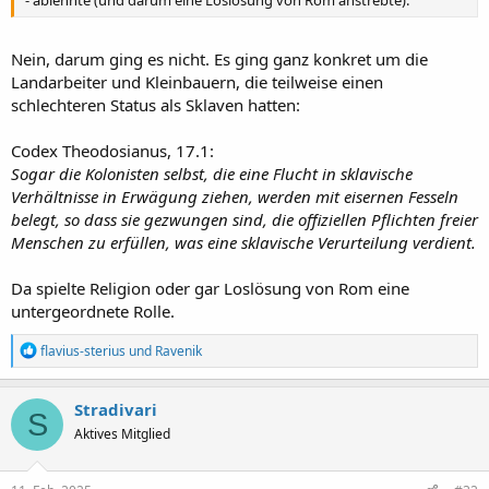
Nein, darum ging es nicht. Es ging ganz konkret um die
Landarbeiter und Kleinbauern, die teilweise einen
schlechteren Status als Sklaven hatten:
Codex Theodosianus, 17.1:
Sogar die Kolonisten selbst, die eine Flucht in sklavische
Verhältnisse in Erwägung ziehen, werden mit eisernen Fesseln
belegt, so dass sie gezwungen sind, die offiziellen Pflichten freier
Menschen zu erfüllen, was eine sklavische Verurteilung verdient.
Da spielte Religion oder gar Loslösung von Rom eine
untergeordnete Rolle.
R
flavius-sterius
und
Ravenik
e
a
k
Stradivari
S
t
Aktives Mitglied
i
o
n
e