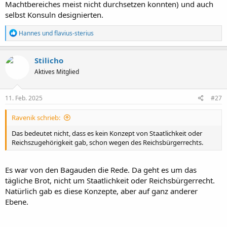
Machtbereiches meist nicht durchsetzen konnten) und auch
selbst Konsuln designierten.
R
Hannes
und
flavius-sterius
e
a
k
Stilicho
t
Aktives Mitglied
i
o
n
e
11. Feb. 2025
#27
n
:
Ravenik schrieb:
Das bedeutet nicht, dass es kein Konzept von Staatlichkeit oder
Reichszugehörigkeit gab, schon wegen des Reichsbürgerrechts.
Es war von den Bagauden die Rede. Da geht es um das
tägliche Brot, nicht um Staatlichkeit oder Reichsbürgerrecht.
Natürlich gab es diese Konzepte, aber auf ganz anderer
Ebene.