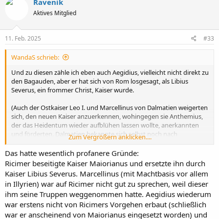
und förderten. Dalmatien bekannte sich selbst noch nach
Ravenik
t
Theodosius' Edikten von 380 und 391/2 offen zum Heidentum.)
Aktives Mitglied
i
o
n
e
11. Feb. 2025
#33
n
:
WandaS schrieb:
Und zu diesen zähle ich eben auch Aegidius, vielleicht nicht direkt zu
den Bagauden, aber er hat sich von Rom losgesagt, als Libius
Severus, ein frommer Christ, Kaiser wurde.
(Auch der Ostkaiser Leo I. und Marcellinus von Dalmatien weigerten
sich, den neuen Kaiser anzuerkennen, wohingegen sie Anthemius,
der das Heidentum wieder aufblühen lassen wollte, anerkannten
und förderten. Dalmatien bekannte sich selbst noch nach
Zum Vergrößern anklicken....
Theodosius' Edikten von 380 und 391/2 offen zum Heidentum.)
Das hatte wesentlich profanere Gründe:
Ricimer beseitigte Kaiser Maiorianus und ersetzte ihn durch
Kaiser Libius Severus. Marcellinus (mit Machtbasis vor allem
in Illyrien) war auf Ricimer nicht gut zu sprechen, weil dieser
ihm seine Truppen weggenommen hatte. Aegidius wiederum
war erstens nicht von Ricimers Vorgehen erbaut (schließlich
war er anscheinend von Maiorianus eingesetzt worden) und