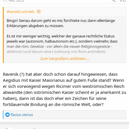
11. Feb. 2025
#32
n
:
WandaS schrieb:
Bingo! Genau darum geht es mir, fürchtete nur, dann ellenlange
Erklärungen abgeben zu müssen.
Es ist mir weniger wichtig, welcher der ganaue rechtliche Status
jeweils war (autonom, halbautonom etc.), sondern vielmehr, dass
man die röm. Gesetze - vor allem die neuen Religionsgesetze -
ablehnte (und darum eine Loslösung von Rom anstrebte).
Zum Vergrößern anklicken....
Das war vielleicht auch der Grund, warum die Bagauden jetzt einige
Erfolge erzielen konnten: es war nicht mehr nur die ärmste
Unterschicht, die revoltierte, sie hatten die Unterstützung auch von
Ravenik (?) hat aber doch schon darauf hingewiesen, dass
höheren Gesellschaftsschichten (hier z.B.:
Aegidius mit Kaiser Maiorianus auf gutem Fuße stand? Wenn
https://www.jstor.org/stable/650121
)
er sich vorwiegend wegen Ricimer vom weströmischen Reich
abwandte (den oströmischen Kaiser scheint er ja anerkannt zu
Und zu diesen zähle ich eben auch Aegidius, vielleicht nicht direkt zu
haben), dann ist das doch eher ein Zeichen für seine
den Bagauden, aber er hat sich von Rom losgesagt, als Libius
Severus, ein frommer Christ, Kaiser wurde.
fortdauernde Bindung an die römische Welt, oder?
(Auch der Ostkaiser Leo I. und Marcellinus von Dalmatien weigerten
R
flavius-sterius
sich, den neuen Kaiser anzuerkennen, wohingegen sie Anthemius,
e
a
der das Heidentum wieder aufblühen lassen wollte, anerkannten
k