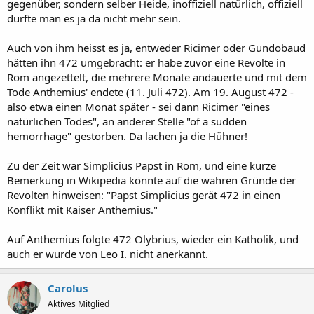
gegenüber, sondern selber Heide, inoffiziell natürlich, offiziell
denkbar gewesen, wenn er selbst praktizierender Heide gewesen
durfte man es ja da nicht mehr sein.
wäre.) Ein neuer Iulianus war er nicht. Dass er von Marcellinus
unterstützt wurde, lag aufgrund von dessen Gegnerschaft zu
Auch von ihm heisst es ja, entweder Ricimer oder Gundobaud
Ricimer auf der Hand, außerdem wurde Marcellinus von Anthemius
(der ihn als Gegengewicht zu Ricimer aufbaute) gefördert.
hätten ihn 472 umgebracht: er habe zuvor eine Revolte in
Rom angezettelt, die mehrere Monate andauerte und mit dem
Tode Anthemius' endete (11. Juli 472). Am 19. August 472 -
also etwa einen Monat später - sei dann Ricimer "eines
natürlichen Todes", an anderer Stelle "of a sudden
hemorrhage" gestorben. Da lachen ja die Hühner!
Zu der Zeit war Simplicius Papst in Rom, und eine kurze
Bemerkung in Wikipedia könnte auf die wahren Gründe der
Revolten hinweisen: "Papst Simplicius gerät 472 in einen
Konflikt mit Kaiser Anthemius."
Auf Anthemius folgte 472 Olybrius, wieder ein Katholik, und
auch er wurde von Leo I. nicht anerkannt.
Carolus
Aktives Mitglied