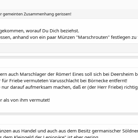
mir gemeinten Zusammenhang gerissen!
aufgekommen, worauf Du Dich beziehst.
messen, anhand von ein paar Münzen "Marschrouten" festlegen zu 
ern auch Marschlager der Römer! Eines soll sich bei Deersheim 
für Friebe vermuteten Varusschlacht bei Börnecke entfernt!
te nur darauf aufmerksam machen, daß er (der Herr Friebe) richti
r als von ihm vermutet!
ünzen aus Handel und auch aus dem Besitz germanischer Söldne
dem Kleingeld der Legionäre" ist eher gering.