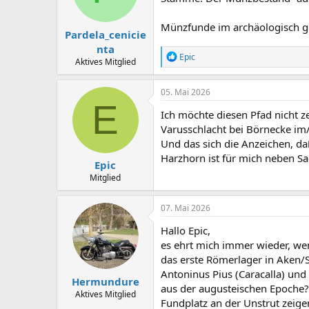
Münzfunde im archäologisch g
Pardela_cenicie
nta
R
Epic
Aktives Mitglied
e
a
k
05. Mai 2026
t
E
i
Ich möchte diesen Pfad nicht z
o
Varusschlacht bei Börnecke im
n
Und das sich die Anzeichen, da
e
n
Harzhorn ist für mich neben Sa
Epic
:
Mitglied
07. Mai 2026
Hallo Epic,
es ehrt mich immer wieder, we
das erste Römerlager in Aken/S
Antoninus Pius (Caracalla) un
Hermundure
aus der augusteischen Epoche
Aktives Mitglied
Fundplatz an der Unstrut zeige