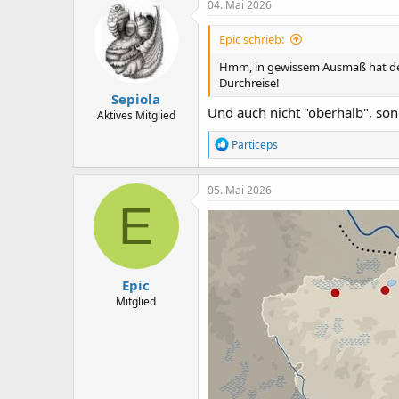
04. Mai 2026
Epic schrieb:
Hmm, in gewissem Ausmaß hat der
Durchreise!
Sepiola
Und auch nicht "oberhalb", son
Aktives Mitglied
R
Particeps
e
a
k
05. Mai 2026
t
E
i
o
n
e
n
Epic
:
Mitglied