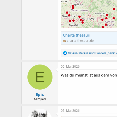
Charta thesauri
charta-thesauri.de
R
flavius-sterius
und
Pardela_cenici
e
a
k
05. Mai 2026
t
E
i
Was du meinst ist aus dem vo
o
n
e
n
Epic
:
Mitglied
05. Mai 2026