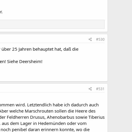
r.
#530
 über 25 Jahren behauptet hat, daß die
fen! Siehe Deersheim!
#531
ommen wird. Letztendlich habe ich dadurch auch
 Aber welche Marschrouten sollen die Heere des
der Feldherren Drusus, Ahenobarbus sowie Tiberius
Jh. aus dem Lager in Hedemünden oder vom
h noch penibel daran erinnern konnte, wo die