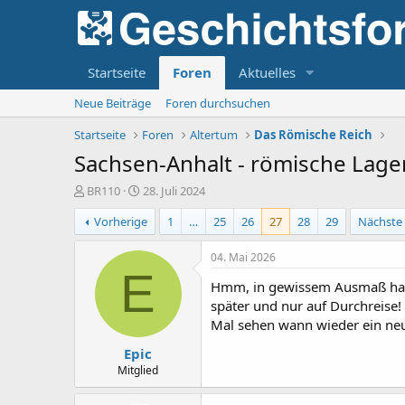
Startseite
Foren
Aktuelles
Neue Beiträge
Foren durchsuchen
Startseite
Foren
Altertum
Das Römische Reich
Sachsen-Anhalt - römische Lager
E
E
BR110
28. Juli 2024
r
r
Vorherige
1
…
25
26
27
28
29
Nächste
s
s
t
t
e
e
04. Mai 2026
l
l
E
Hmm, in gewissem Ausmaß hat 
l
l
e
t
später und nur auf Durchreise!
r
a
Mal sehen wann wieder ein neu
m
Epic
Mitglied