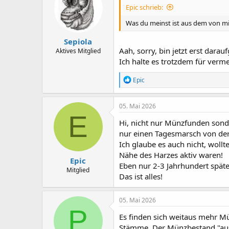
Epic schrieb:
Was du meinst ist aus dem von 
Sepiola
Aah, sorry, bin jetzt erst dar
Aktives Mitglied
Ich halte es trotzdem für ver
R
Epic
e
a
k
05. Mai 2026
t
E
i
Hi, nicht nur Münzfunden sond
o
nur einen Tagesmarsch von der 
n
Ich glaube es auch nicht, woll
e
n
Nähe des Harzes aktiv waren!
Epic
:
Eben nur 2-3 Jahrhundert späte
Mitglied
Das ist alles!
05. Mai 2026
P
Es finden sich weitaus mehr M
Stämme. Der Münzbestand "aus 