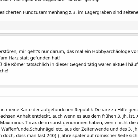
esicherten Fundzusammenhang z.B. im Lagergraben sind seltene
erstören, mir geht's nur darum, das mal ein Hobbyarchäologe vor
/am Harz statt gefunden hat!
ß die Römer tatsächlich in dieser Gegend tätig waren aktuell häu
che!
nn meine Karte der aufgefundenen Republik-Denare zu Hilfe gen
achsen Anhalt entdeckt, auch wenn es aus dem frühen 3. Jh. ist.
d Maximinus Thrax denn sonst genommen haben, wenn nicht die 
? Waffenfunde,Schuhnägel etc. aus der Zeitenwende und des 3. 
n doch, dass man fast 240(!) Jahre später auf römischer Seite sic