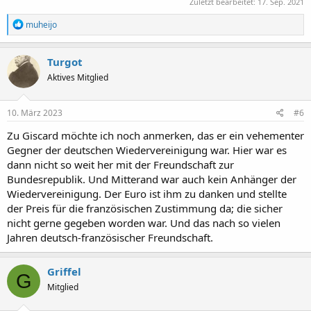
Zuletzt bearbeitet:
17. Sep. 2021
R
muheijo
e
a
k
Turgot
t
Aktives Mitglied
i
o
n
e
10. März 2023
#6
n
:
Zu Giscard möchte ich noch anmerken, das er ein vehementer
Gegner der deutschen Wiedervereinigung war. Hier war es
dann nicht so weit her mit der Freundschaft zur
Bundesrepublik. Und Mitterand war auch kein Anhänger der
Wiedervereinigung. Der Euro ist ihm zu danken und stellte
der Preis für die französischen Zustimmung da; die sicher
nicht gerne gegeben worden war. Und das nach so vielen
Jahren deutsch-französischer Freundschaft.
Griffel
G
Mitglied