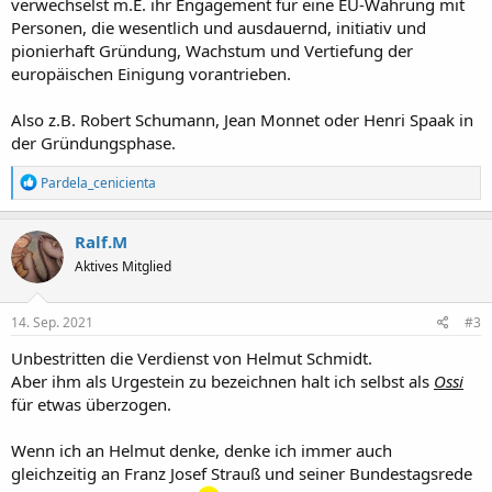
verwechselst m.E. ihr Engagement für eine EU-Währung mit
Personen, die wesentlich und ausdauernd, initiativ und
pionierhaft Gründung, Wachstum und Vertiefung der
europäischen Einigung vorantrieben.
Also z.B. Robert Schumann, Jean Monnet oder Henri Spaak in
der Gründungsphase.
R
Pardela_cenicienta
e
a
k
Ralf.M
t
Aktives Mitglied
i
o
n
e
14. Sep. 2021
#3
n
:
Unbestritten die Verdienst von Helmut Schmidt.
Aber ihm als Urgestein zu bezeichnen halt ich selbst als
Ossi
für etwas überzogen.
Wenn ich an Helmut denke, denke ich immer auch
gleichzeitig an Franz Josef Strauß und seiner Bundestagsrede