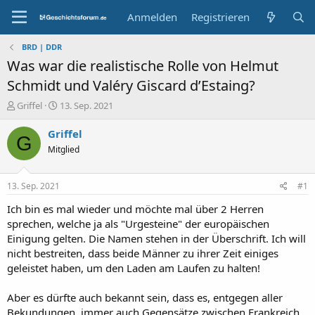
Anmelden
Registrieren
BRD | DDR
Was war die realistische Rolle von Helmut
Schmidt und Valéry Giscard d’Estaing?
E
E
Griffel
13. Sep. 2021
r
r
s
s
Griffel
G
t
t
Mitglied
e
e
l
l
l
l
13. Sep. 2021
#1
e
t
r
a
Ich bin es mal wieder und möchte mal über 2 Herren
m
sprechen, welche ja als "Urgesteine" der europäischen
Einigung gelten. Die Namen stehen in der Überschrift. Ich will
nicht bestreiten, dass beide Männer zu ihrer Zeit einiges
geleistet haben, um den Laden am Laufen zu halten!
Aber es dürfte auch bekannt sein, dass es, entgegen aller
Bekundungen, immer auch Gegensätze zwischen Frankreich