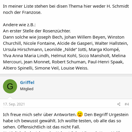
In meiner Liste stehen bei disen Thema hier weder H. Schmidt
noch der Franzose.
Andere wie z.B.:
An erster Stelle der Rosenzüchter.
Dann solche wie Joseph Bech, Johan Willem Beyen, Winston
Churchill, Nicole Fontaine, Alcide de Gasperi, Walter Hallstein,
Ursula Hirschmann, Leonilde „Nilde“ Iotti, Marga Klompé,
Ylva Anna Maria Lindh, Helmut Kohl, Sicco Mansholt, Melina
Mercouri, Jean Monnet, Robert Schuman, Paul-Henri Spaak,
Altiero Spinelli, Simone Veil, Louise Weiss.
Griffel
G
Mitglied
17. Sep. 2021
#4
Ich freue mich sehr über Antworten.
Den Begriff Urgestein
habe ich bewusst gewählt. Ich wollte testen, ob alle das so
sehen. Offensichtlich ist das nicht Fall.