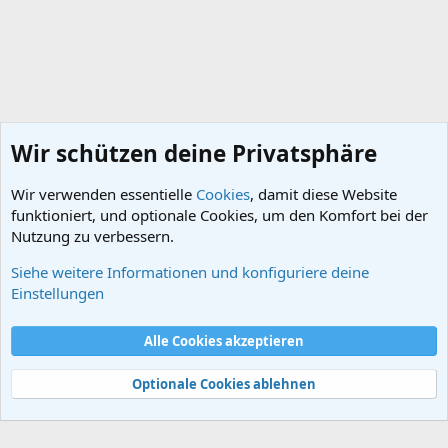
Wir schützen deine Privatsphäre
Wir verwenden essentielle
Cookies
, damit diese Website
funktioniert, und optionale Cookies, um den Komfort bei der
Nutzung zu verbessern.
Siehe weitere Informationen und konfiguriere deine
BRD | DDR
Einstellungen
Cookies
Alle Cookies akzeptieren
Kontakt
Nutzungsbedingungen
Datenschutz
Hilfe und Impressum
Start
R
S
Optionale Cookies ablehnen
S
®
Community platform by XenForo
© 2010-2024 XenForo Ltd.