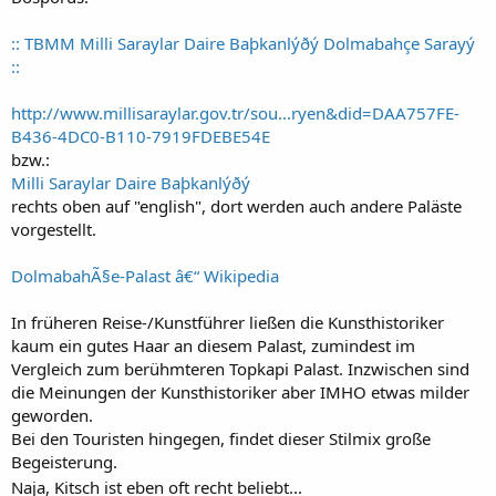
:: TBMM Milli Saraylar Daire Baþkanlýðý Dolmabahçe Sarayý
::
http://www.millisaraylar.gov.tr/sou...ryen&did=DAA757FE-
B436-4DC0-B110-7919FDEBE54E
bzw.:
Milli Saraylar Daire Baþkanlýðý
rechts oben auf "english", dort werden auch andere Paläste
vorgestellt.
DolmabahÃ§e-Palast â€“ Wikipedia
In früheren Reise-/Kunstführer ließen die Kunsthistoriker
kaum ein gutes Haar an diesem Palast, zumindest im
Vergleich zum berühmteren Topkapi Palast. Inzwischen sind
die Meinungen der Kunsthistoriker aber IMHO etwas milder
geworden.
Bei den Touristen hingegen, findet dieser Stilmix große
Begeisterung.
Naja, Kitsch ist eben oft recht beliebt...