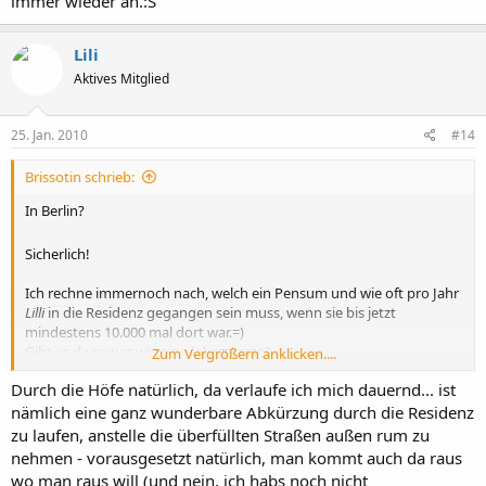
immer wieder an.:S
Lili
Aktives Mitglied
25. Jan. 2010
#14
Brissotin schrieb:
In Berlin?
Sicherlich!
Ich rechne immernoch nach, welch ein Pensum und wie oft pro Jahr
Lilli
in die Residenz gegangen sein muss, wenn sie bis jetzt
mindestens 10.000 mal dort war.=)
Gibt es da sowas wie eine Jahreskarte?
Zum Vergrößern anklicken....
Denn der Eintritt war schon immer happig und stieg auch immer
Durch die Höfe natürlich, da verlaufe ich mich dauernd... ist
wieder an.:S
nämlich eine ganz wunderbare Abkürzung durch die Residenz
zu laufen, anstelle die überfüllten Straßen außen rum zu
nehmen - vorausgesetzt natürlich, man kommt auch da raus
wo man raus will (und nein, ich habs noch nicht