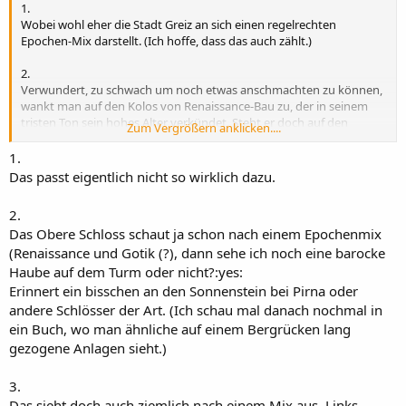
1.
Wobei wohl eher die Stadt Greiz an sich einen regelrechten
Epochen-Mix darstellt. (Ich hoffe, dass das auch zählt.)
2.
Verwundert, zu schwach um noch etwas anschmachten zu können,
wankt man auf den Kolos von Renaissance-Bau zu, der in seinem
tristen Ton sein hohes Alter verkündet. Steht er doch auf den
Zum Vergrößern anklicken....
Mauern einer mittelalterlichen Burg aus dem ersten Viertel des 13.
Jahrhunderts.
Datei:Oberes Schloss Greiz.JPG â€“ Wikipedia
1.
Man will sich die anmutigen barocken Fürstensääle ansehen, doch
Das passt eigentlich nicht so wirklich dazu.
man rutscht auf dem letzten schmierigen Pflaster aus und eh man
sich versieht, kullert man ungebremst den Schlossberg die andere
2.
Seite wieder herunter und während man noch die
Das Obere Schloss schaut ja schon nach einem Epochenmix
Gründerzeitenvillen auf diesem unsanften Weg bestaunen will,
(Renaissance und Gotik (?), dann sehe ich noch eine barocke
klatscht man erneut ins eisige Nass.
Haube auf dem Turm oder nicht?:yes:
3.
Erinnert ein bisschen an den Sonnenstein bei Pirna oder
Fertig mit sich selbst und der Welt drängt man sich schließlich nur
andere Schlösser der Art. (Ich schau mal danach nochmal in
noch ans begrünte Ufer - und schaut von unten herauf, am Ende
ein Buch, wo man ähnliche auf einem Bergrücken lang
aller Gefahren belohnt, auf das klassizistische Untere Schloss.
gezogene Anlagen sieht.)
Datei:Unteres Schloss Greiz.JPG â€“ Wikipedia
(Das wurde um 1805
nach einem Stadtbrand wieder aufgebaut (linker Teil). 1885 wurde
der "Rest" ab dem Wintergarten herauf gezogen.)
3.
Das sieht doch auch ziemlich nach einem Mix aus. Links