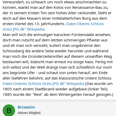
Verwundert, zu schwach um noch etwas anschmachten zu
können, wankt man auf den Kolos von Renaissance-Bau zu,
der in seinem tristen Ton sein hohes Alter verkündet. Steht er
doch auf den Mauern einer mittelalterlichen Burg aus dem
ersten Viertel des 13. Jahrhunderts.
Datei:Oberes Schloss
Greiz.JPG â€“ Wikipedia
Man will sich die anmutigen barocken Fürstensääle ansehen,
doch man rutscht auf dem letzten schmierigen Pflaster aus
und eh man sich versieht, kullert man ungebremst den
Schlossberg die andere Seite wieder herunter und während
man noch die Gründerzeitenvillen auf diesem unsanften Weg
bestaunen will, klatscht man erneut ins eisige Nass. Fertig mit
sich selbst und der Welt drängt man sich schließlich nur noch
ans begrünte Ufer - und schaut von unten herauf, am Ende
aller Gefahren belohnt, auf das klassizistische Untere Schloss.
Datei:Unteres Schloss Greiz.JPG â€“ Wikipedia
(Das wurde um
1805 nach einem Stadtbrand wieder aufgebaut (linker Teil).
1885 wurde der "Rest" ab dem Wintergarten herauf gezogen.)
Brissotin
B
Aktives Mitglied