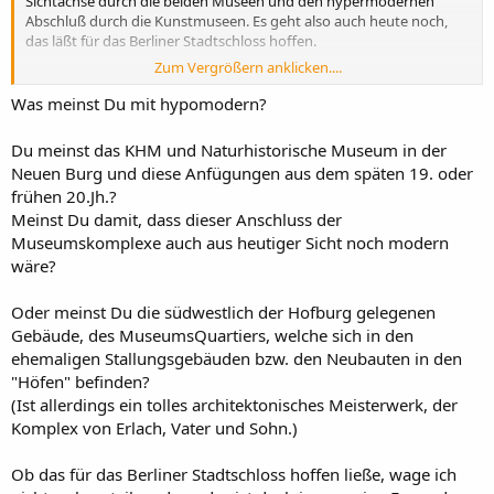
Sichtachse durch die beiden Museen und den hypermodernen
Abschluß durch die Kunstmuseen. Es geht also auch heute noch,
das läßt für das Berliner Stadtschloss hoffen.
Zum Vergrößern anklicken....
M.
Was meinst Du mit hypomodern?
Du meinst das KHM und Naturhistorische Museum in der
Neuen Burg und diese Anfügungen aus dem späten 19. oder
frühen 20.Jh.?
Meinst Du damit, dass dieser Anschluss der
Museumskomplexe auch aus heutiger Sicht noch modern
wäre?
Oder meinst Du die südwestlich der Hofburg gelegenen
Gebäude, des MuseumsQuartiers, welche sich in den
ehemaligen Stallungsgebäuden bzw. den Neubauten in den
"Höfen" befinden?
(Ist allerdings ein tolles architektonisches Meisterwerk, der
Komplex von Erlach, Vater und Sohn.)
Ob das für das Berliner Stadtschloss hoffen ließe, wage ich