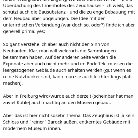
Deutsches Historisches Museum Berlin
Überdachung des Innenhofes des Zeughauses - ich weiß, das
schützt auch die Bausubstanz - und die zu enge Bebauung mit
warum sollte das für das Stadtschloss nicht auch gelingen.
dem Neubau aber ungelungen. Die Idee mit der
unterirdischen Verbindung (war doch so, oder?) finde ich aber
generell prima.:yes:
So ganz verstehe ich aber auch nicht den Sinn von
Neubauten. Klar, man will vielerorts die Sammlungen
beisammen haben. Auf der anderen Seite werden die
Exponate aber auch nicht mehr und im Endeffekt müssen die
leergezogenen Gebäude auch erhalten werden (gut wenn es
reine Nutzbunker sind, kann man sie auch leichterdings platt
machen).
Aber in Freiburg wird/wurde auch derzeit (scheinbar hat man
zuviel Kohle) auch mächtig an den Museen gebaut.
Aber das ist hier nicht sosehr Thema. Das Zeughaus ist ja kein
Schloss und "reiner" Barock außen, entkerntes Gebäude mit
modernem Museum innen.