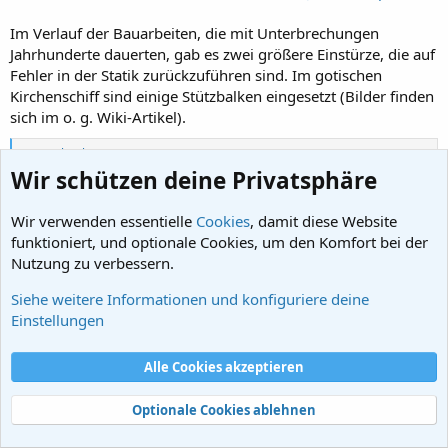
Im Verlauf der Bauarbeiten, die mit Unterbrechungen
Jahrhunderte dauerten, gab es zwei größere Einstürze, die auf
Fehler in der Statik zurückzuführen sind. Im gotischen
Kirchenschiff sind einige Stützbalken eingesetzt (Bilder finden
sich im o. g. Wiki-Artikel).
R
Mashenka
e
Wir schützen deine Privatsphäre
a
k
Carolus
t
Wir verwenden essentielle
Cookies
, damit diese Website
Aktives Mitglied
i
funktioniert, und optionale Cookies, um den Komfort bei der
o
Nutzung zu verbessern.
n
e
21. Mai 2023
#20
n
Siehe weitere Informationen und konfiguriere deine
:
Noch zur Kathedrale von Beauvais. Ich habe gerade erstaunt
Einstellungen
festgestellt, dass ich vor Jahren schon Bilder dieser Doppel-
Hälften-Kathedrale im Gebäuderätsel eingestellt habe:
Alle Cookies akzeptieren
Optionale Cookies ablehnen
Carolus schrieb:
Hier mein Rätsel: