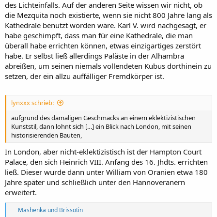
des Lichteinfalls. Auf der anderen Seite wissen wir nicht, ob
die Mezquita noch existierte, wenn sie nicht 800 Jahre lang als
Kathedrale benutzt worden wäre. Karl V. wird nachgesagt, er
habe geschimpft, dass man für eine Kathedrale, die man
überall habe errichten können, etwas einzigartiges zerstört
habe. Er selbst ließ allerdings Paläste in der Alhambra
abreißen, um seinen niemals vollendeten Kubus dorthinein zu
setzen, der ein allzu auffälliger Fremdkörper ist.
lynxxx schrieb:
aufgrund des damaligen Geschmacks an einem eklektizistischen
Kunststil, dann lohnt sich […] ein Blick nach London, mit seinen
historisierenden Bauten,
In London, aber nicht-eklektizistisch ist der Hampton Court
Palace, den sich Heinrich VIII. Anfang des 16. Jhdts. errichten
ließ. Dieser wurde dann unter William von Oranien etwa 180
Jahre später und schließlich unter den Hannoveranern
erweitert.
R
Mashenka
und
Brissotin
e