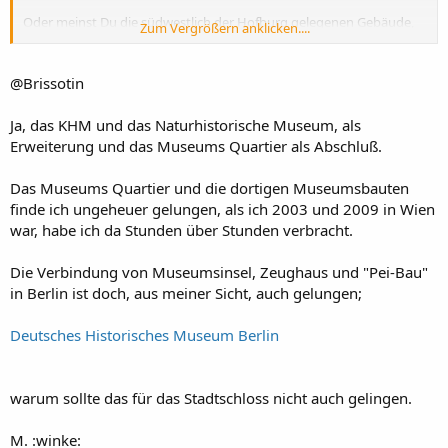
Oder meinst Du die südwestlich der Hofburg gelegenen Gebäude,
Zum Vergrößern anklicken....
des MuseumsQuartiers, welche sich in den ehemaligen
Stallungsgebäuden bzw. den Neubauten in den "Höfen" befinden?
(Ist allerdings ein tolles architektonisches Meisterwerk, der Komplex
@Brissotin
von Erlach, Vater und Sohn.)
Ja, das KHM und das Naturhistorische Museum, als
Erweiterung und das Museums Quartier als Abschluß.
Das Museums Quartier und die dortigen Museumsbauten
finde ich ungeheuer gelungen, als ich 2003 und 2009 in Wien
war, habe ich da Stunden über Stunden verbracht.
Die Verbindung von Museumsinsel, Zeughaus und "Pei-Bau"
in Berlin ist doch, aus meiner Sicht, auch gelungen;
Deutsches Historisches Museum Berlin
warum sollte das für das Stadtschloss nicht auch gelingen.
M. :winke: