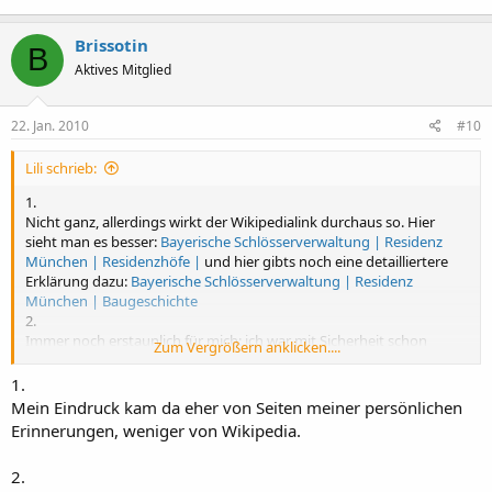
Brissotin
B
Aktives Mitglied
22. Jan. 2010
#10
Lili schrieb:
1.
Nicht ganz, allerdings wirkt der Wikipedialink durchaus so. Hier
sieht man es besser:
Bayerische Schlösserverwaltung | Residenz
München | Residenzhöfe |
und hier gibts noch eine detailliertere
Erklärung dazu:
Bayerische Schlösserverwaltung | Residenz
München | Baugeschichte
2.
Immer noch erstaunlich für mich: ich war mit Sicherheit schon
Zum Vergrößern anklicken....
10.000 Mal in der Residenz, aber ich verlaufe mich jedes Mal... Ich bin
noch nie da rausgekommen wo ich raus will!
1.
3.
Mein Eindruck kam da eher von Seiten meiner persönlichen
Das geht mir in München ehrlich gesagt auch so. Bei anderen
Erinnerungen, weniger von Wikipedia.
Schlössern vermisse ich die "Zeitreise" auch desöfteren.
2.