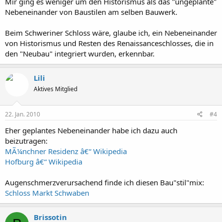
Mir ging es weniger um den Historismus als das "ungeplante"
Nebeneinander von Baustilen am selben Bauwerk.
Schloss Schwerin
Beim Schweriner Schloss wäre, glaube ich, ein Nebeneinander
von Historismus und Resten des Renaissanceschlosses, die in
den "Neubau" integriert wurden, erkennbar.
Lili
Aktives Mitglied
22. Jan. 2010
#4
Eher geplantes Nebeneinander habe ich dazu auch
beizutragen:
MÃ¼nchner Residenz â€“ Wikipedia
Hofburg â€“ Wikipedia
Augenschmerzverursachend finde ich diesen Bau"stil"mix:
Schloss Markt Schwaben
Brissotin