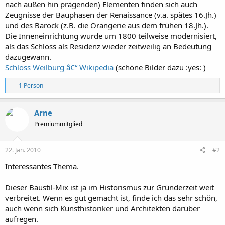
nach außen hin prägenden) Elementen finden sich auch
Zeugnisse der Bauphasen der Renaissance (v.a. spätes 16.Jh.)
und des Barock (z.B. die Orangerie aus dem frühen 18.Jh.).
Die Inneneinrichtung wurde um 1800 teilweise modernisiert,
als das Schloss als Residenz wieder zeitweilig an Bedeutung
dazugewann.
Schloss Weilburg â€“ Wikipedia
(schöne Bilder dazu :yes: )
R
1 Person
e
a
k
Arne
t
Premiummitglied
i
o
n
e
22. Jan. 2010
#2
n
:
Interessantes Thema.
Dieser Baustil-Mix ist ja im Historismus zur Gründerzeit weit
verbreitet. Wenn es gut gemacht ist, finde ich das sehr schön,
auch wenn sich Kunsthistoriker und Architekten darüber
aufregen.