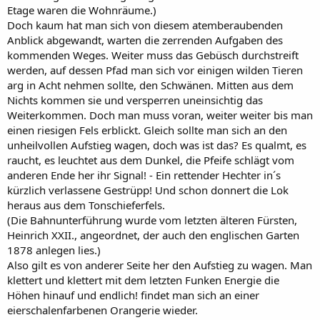
Etage waren die Wohnräume.)
Doch kaum hat man sich von diesem atemberaubenden
Anblick abgewandt, warten die zerrenden Aufgaben des
kommenden Weges. Weiter muss das Gebüsch durchstreift
werden, auf dessen Pfad man sich vor einigen wilden Tieren
arg in Acht nehmen sollte, den Schwänen. Mitten aus dem
Nichts kommen sie und versperren uneinsichtig das
Weiterkommen. Doch man muss voran, weiter weiter bis man
einen riesigen Fels erblickt. Gleich sollte man sich an den
unheilvollen Aufstieg wagen, doch was ist das? Es qualmt, es
raucht, es leuchtet aus dem Dunkel, die Pfeife schlägt vom
anderen Ende her ihr Signal! - Ein rettender Hechter in´s
kürzlich verlassene Gestrüpp! Und schon donnert die Lok
heraus aus dem Tonschieferfels.
(Die Bahnunterführung wurde vom letzten älteren Fürsten,
Heinrich XXII., angeordnet, der auch den englischen Garten
1878 anlegen lies.)
Also gilt es von anderer Seite her den Aufstieg zu wagen. Man
klettert und klettert mit dem letzten Funken Energie die
Höhen hinauf und endlich! findet man sich an einer
eierschalenfarbenen Orangerie wieder.