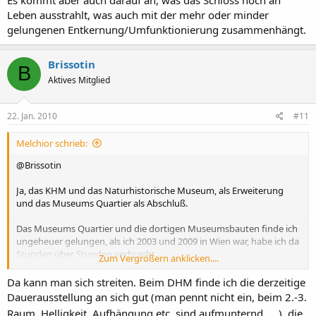
Leben ausstrahlt, was auch mit der mehr oder minder
gelungenen Entkernung/Umfunktionierung zusammenhängt.
Brissotin
B
Aktives Mitglied
22. Jan. 2010
#11
Melchior schrieb:
@Brissotin
Ja, das KHM und das Naturhistorische Museum, als Erweiterung
und das Museums Quartier als Abschluß.
Das Museums Quartier und die dortigen Museumsbauten finde ich
ungeheuer gelungen, als ich 2003 und 2009 in Wien war, habe ich da
Stunden über Stunden verbracht.
Zum Vergrößern anklicken....
Die Verbindung von Museumsinsel, Zeughaus und "Pei-Bau" in
Da kann man sich streiten. Beim DHM finde ich die derzeitige
Berlin ist doch, aus meiner Sicht, auch gelungen;
Dauerausstellung an sich gut (man pennt nicht ein, beim 2.-3.
Raum, Helligkeit, Aufhängung etc. sind aufmunternd
), die