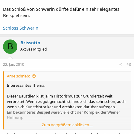
Das Schloß von Schwerin dürfte dafür ein sehr elegantes
Beispiel sein:
Schloss Schwerin
Brissotin
B
Aktives Mitglied
22. Jan. 2010
#3
Arne schrieb:
Interessantes Thema.
Dieser Baustil-Mix ist ja im Historismus zur Gründerzeit weit
verbreitet. Wenn es gut gemacht ist, finde ich das sehr schön, auch
wenn sich Kunsthistoriker und Architekten darüber aufregen.
Ein bekannteres Beispiel wäre vielleicht der Komplex der Wiener
Hofburg.
Zum Vergrößern anklicken....
Das Schloß von Schwerin dürfte dafür ein sehr elegantes Beispiel
sein: