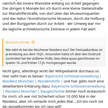
nämlich die Innere Wienzeile entlang zur Arbeit gegangen.
Die übrigen 6 Monate bin ich durch eine kleine Steitenstraße
zur Mariahilferstraße, von dort über das Museumsquartier
und das Natur-/Kunsthistorische Museum, durch die Hofburg
und den Burggarten durch zur Arbeit - der Umweg war mir
die tägliche architektonische Zeitreise in jedem Fall wert
Brissotin schrieb:
Wie sieht es bei der Müchener Residenz aus? Der Festsaal(an)bau ist
ja eindeutig aus dem 19.Jh.. Ansonsten hatte ich aber den Eindruck
zumindest bei der äußeren Hülle, dass diese quasi geschlossen im
späten 16. und frühen 17.Jh. hochgezogen wurde.
Nicht ganz, allerdings wirkt der Wikipedialink durchaus so.
Hier sieht man es besser:
Bayerische Schlösserverwaltung |
Residenz München | Residenzhöfe |
und hier gibts noch eine
detailliertere Erklärung dazu:
Bayerische Schlösserverwaltung
| Residenz München | Baugeschichte
Immer noch erstaunlich
für mich: ich war mit Sicherheit schon 10.000 Mal in der
Residenz, aber ich verlaufe mich jedes Mal... Ich bin noch nie
da rausgekommen wo ich raus will!