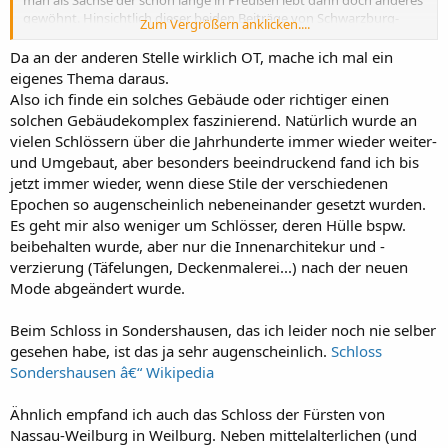
gewöhnt. Hinsichtlich dieser beiden Beiträge von Schwarzburg-
Zum Vergrößern anklicken....
Sondershausen zur Weltkultur bekenne ich mich zu meinem
Banausentum.
Da an der anderen Stelle wirklich OT, mache ich mal ein
eigenes Thema daraus.
Also ich finde ein solches Gebäude oder richtiger einen
solchen Gebäudekomplex faszinierend. Natürlich wurde an
vielen Schlössern über die Jahrhunderte immer wieder weiter-
und Umgebaut, aber besonders beeindruckend fand ich bis
jetzt immer wieder, wenn diese Stile der verschiedenen
Epochen so augenscheinlich nebeneinander gesetzt wurden.
Es geht mir also weniger um Schlösser, deren Hülle bspw.
beibehalten wurde, aber nur die Innenarchitekur und -
verzierung (Täfelungen, Deckenmalerei...) nach der neuen
Mode abgeändert wurde.
Beim Schloss in Sondershausen, das ich leider noch nie selber
gesehen habe, ist das ja sehr augenscheinlich.
Schloss
Sondershausen â€“ Wikipedia
Ähnlich empfand ich auch das Schloss der Fürsten von
Nassau-Weilburg in Weilburg. Neben mittelalterlichen (und