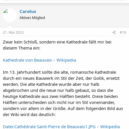
a
k
Carolus
t
Aktives Mitglied
i
o
n
e
21. Mai 2023
#19
n
:
Zwar kein Schloß, sondern eine Kathedrale fällt mir bei
diesem Thema ein:
Kathedrale von Beauvais – Wikipedia
Im 13. Jahrhundert sollte die alte, romanische Kathedrale
durch ein neues Bauwerk im Stil der Zeit, der Gotik, ersetzt
werden. Die alte Kathedrale wurde aber nur halb
abgebrochen und die neue nur halb gebaut, so dass die
heutige Kathedrale aus zwei Hälften besteht. Diese beiden
Hälften unterscheiden sich nicht nur im Stil voneinander,
sondern vor allem in der Größe. Auf dem folgenden Bild aus
der Wiki wird das deutlich:
Datei:Cathédrale Saint-Pierre de Beauvais1.JPG – Wikipedia