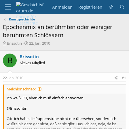
Anmelden
Registrieren
Kunstgeschichte
Epochenmix an berühmten oder weniger
berühmten Schlössern
E
E
Brissotin
22. Jan. 2010
r
r
s
s
Brissotin
B
t
t
Aktives Mitglied
e
e
l
l
l
l
22. Jan. 2010
#1
e
t
r
a
Melchior schrieb:
m
Ich weiß, OT, aber ich muß einfach antworten.
@Brissontin
O.K. ich habe die Puppenstube nicht nur übersehen, sondern ich
wußte bis dato gar nicht, daß es sie gibt. Das Schloss, naja, da ist
man als Sachse der schon lange in Preußen lebt dann doch anderes