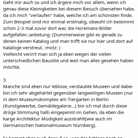
Geht mir auch so und ich ärgere mich vor allem, wenn ich
genau diese Kleinigkeiten bei diesem Besuch übersehen habe,
da ich mich "verlaufen" habe, welche ich am schönsten finde.
Zum Beispiel sind mir einmal erstmalig, obwohl ich bestimmt
schon 2-3 mal zuvor dort war, die Horemans-Bilder
aufgefallen.:anbetung: (Dummerweise gibt es gerade zu
denen keinen Katalog und man trifft sie nur hier und dort auf
Kataloge verstreut. :motz: )
Vielleicht verirrt man sich ja eben wegen der vielen
unterschiedlichen Baustile und weil man alles gesehen haben
möchte.
3.
Manche sind eben nur leblose, verstaubte Museen und dabei
bin ich sehr abgehärtet gegenüber langweiligen Museen (nur
in dem Museumskomplex am Tiergarten in Berlin
(Kunstgewerbe, Gemäldegalerie...) bin ich mal durch diese
dröge Stimmung halb eingepennt im Gehen, da eben die
karge Architektur Müdigkeit ausstrahlt(wie auch im
Germanischen Nationalmuseum Nürnberg).
Es kommt aber auch darauf an, was das Schloss noch an