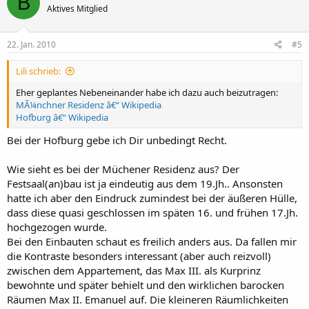
B
Aktives Mitglied
22. Jan. 2010
#5
Lili schrieb:
Eher geplantes Nebeneinander habe ich dazu auch beizutragen:
MÃ¼nchner Residenz â€“ Wikipedia
Hofburg â€“ Wikipedia
Bei der Hofburg gebe ich Dir unbedingt Recht.
Wie sieht es bei der Müchener Residenz aus? Der
Festsaal(an)bau ist ja eindeutig aus dem 19.Jh.. Ansonsten
hatte ich aber den Eindruck zumindest bei der äußeren Hülle,
dass diese quasi geschlossen im späten 16. und frühen 17.Jh.
hochgezogen wurde.
Bei den Einbauten schaut es freilich anders aus. Da fallen mir
die Kontraste besonders interessant (aber auch reizvoll)
zwischen dem Appartement, das Max III. als Kurprinz
bewohnte und später behielt und den wirklichen barocken
Räumen Max II. Emanuel auf. Die kleineren Räumlichkeiten