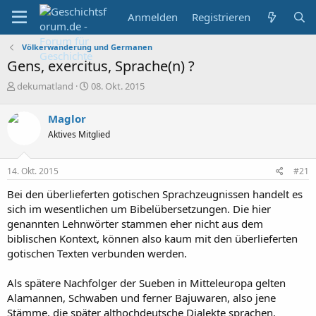
Anmelden
Registrieren
Völkerwanderung und Germanen
Gens, exercitus, Sprache(n) ?
E
E
dekumatland
08. Okt. 2015
r
r
s
s
Maglor
t
t
Aktives Mitglied
e
e
l
l
l
l
14. Okt. 2015
#21
e
t
r
a
Bei den überlieferten gotischen Sprachzeugnissen handelt es
m
sich im wesentlichen um Bibelübersetzungen. Die hier
genannten Lehnwörter stammen eher nicht aus dem
biblischen Kontext, können also kaum mit den überlieferten
gotischen Texten verbunden werden.
Als spätere Nachfolger der Sueben in Mitteleuropa gelten
Alamannen, Schwaben und ferner Bajuwaren, also jene
Stämme, die später althochdeutsche Dialekte sprachen.