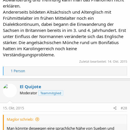
erklären.
Andererseits bildeten Altsächsisch und Altenglisch mit
Frühmittelalter im frühen Mittelalter noch ein
Dialektkontinuum, dabei begann die Einwanderung der
Sachsen in Britannien bereits in im 3. und 4. Jahrhundert. Erst
unter Einfluss der Normannen veränderte sich das Englische
stärker. Die angelsächsischen Mönche rund um Bonifatius
hatten im Karolingerreich noch keine
Verständigungsprobleme.
Zuletzt bearbeitet:
14. Okt. 2015
R
1 Person
e
a
k
El Quijote
t
Moderator
Teammitglied
i
o
n
e
15. Okt. 2015
#28
n
:
Maglor schrieb:
Man könnte deswegen eine sprachliche Nähe von Sueben und