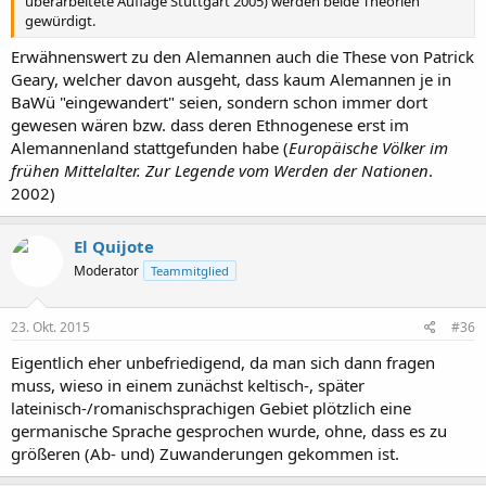
überarbeitete Auflage Stuttgart 2005) werden beide Theorien
gewürdigt.
Erwähnenswert zu den Alemannen auch die These von Patrick
Geary, welcher davon ausgeht, dass kaum Alemannen je in
BaWü "eingewandert" seien, sondern schon immer dort
gewesen wären bzw. dass deren Ethnogenese erst im
Alemannenland stattgefunden habe (
Europäische Völker im
frühen Mittelalter. Zur Legende vom Werden der Nationen
.
2002)
El Quijote
Moderator
Teammitglied
23. Okt. 2015
#36
Eigentlich eher unbefriedigend, da man sich dann fragen
muss, wieso in einem zunächst keltisch-, später
lateinisch-/romanischsprachigen Gebiet plötzlich eine
germanische Sprache gesprochen wurde, ohne, dass es zu
größeren (Ab- und) Zuwanderungen gekommen ist.