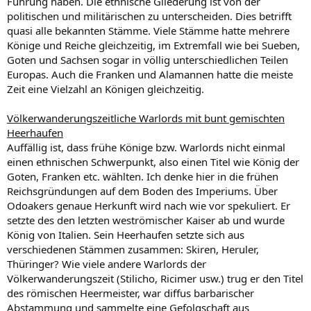
Führung haben. Die ethnische Gliederung ist von der
politischen und militärischen zu unterscheiden. Dies betrifft
quasi alle bekannten Stämme. Viele Stämme hatte mehrere
Könige und Reiche gleichzeitig, im Extremfall wie bei Sueben,
Goten und Sachsen sogar in völlig unterschiedlichen Teilen
Europas. Auch die Franken und Alamannen hatte die meiste
Zeit eine Vielzahl an Königen gleichzeitig.
Völkerwanderungszeitliche Warlords mit bunt gemischten
Heerhaufen
Auffällig ist, dass frühe Könige bzw. Warlords nicht einmal
einen ethnischen Schwerpunkt, also einen Titel wie König der
Goten, Franken etc. wählten. Ich denke hier in die frühen
Reichsgründungen auf dem Boden des Imperiums. Über
Odoakers genaue Herkunft wird nach wie vor spekuliert. Er
setzte des den letzten weströmischer Kaiser ab und wurde
König von Italien. Sein Heerhaufen setzte sich aus
verschiedenen Stämmen zusammen: Skiren, Heruler,
Thüringer? Wie viele andere Warlords der
Völkerwanderungszeit (Stilicho, Ricimer usw.) trug er den Titel
des römischen Heermeister, war diffus barbarischer
Abstammung und sammelte eine Gefolgschaft aus