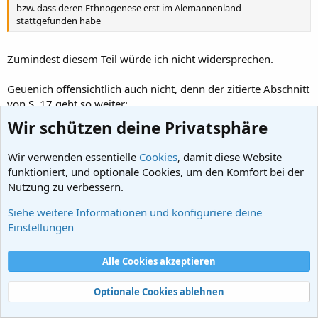
bzw. dass deren Ethnogenese erst im Alemannenland
stattgefunden habe
Zumindest diesem Teil würde ich nicht widersprechen.
Geuenich offensichtlich auch nicht, denn der zitierte Abschnitt
von S. 17 geht so weiter:
Wir schützen deine Privatsphäre
Da sich aber keine einheitliche, ethnisch-spezifische
"alemannische", "semnonische", "suebische" oder
Wir verwenden essentielle
Cookies
, damit diese Website
"elbgermanische" Bestattungs- oder Beigabensitte erkennen
funktioniert, und optionale Cookies, um den Komfort bei der
läßt, und zwar weder im vermuteten Herkunftsgebiet noch im
Nutzung zu verbessern.
neuen Siedlungsgebiet, ist die immer wieder anzutreffende
Behauptung, der Stamm der Alemannen habe sich bereits vor
Siehe weitere Informationen und konfiguriere deine
der Völkerwanderung "im Innern Germaniens" gebildet, auch
Einstellungen
archäologisch nicht nachweisbar.
Das überkommene Bild von der Wanderung des alemannischen
Alle Cookies akzeptieren
Volksstammes als mehr oder weniger geschlossener Einheit von
der Elbe bis an den Oberrhein, sollte, da es weder von den
Optionale Cookies ablehnen
Berichten der schriftlichen Quellen, noch von
sprachwissenschaftlichen Argumenten gestützt, noch durch die