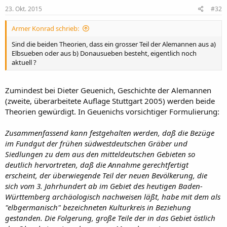
n
e
23. Okt. 2015
#32
n
:
Armer Konrad schrieb:
Sind die beiden Theorien, dass ein grosser Teil der Alemannen aus a)
Elbsueben oder aus b) Donausueben besteht, eigentlich noch
aktuell ?
Zumindest bei Dieter Geuenich, Geschichte der Alemannen
(zweite, überarbeitete Auflage Stuttgart 2005) werden beide
Theorien gewürdigt. In Geuenichs vorsichtiger Formulierung:
Zusammenfassend kann festgehalten werden, daß die Bezüge
im Fundgut der frühen südwestdeutschen Gräber und
Siedlungen zu dem aus den mitteldeutschen Gebieten so
deutlich hervortreten, daß die Annahme gerechtfertigt
erscheint, der überwiegende Teil der neuen Bevölkerung, die
sich vom 3. Jahrhundert ab im Gebiet des heutigen Baden-
Württemberg archäologisch nachweisen läßt, habe mit dem als
"elbgermanisch" bezeichneten Kulturkreis in Beziehung
gestanden. Die Folgerung, große Teile der in das Gebiet östlich