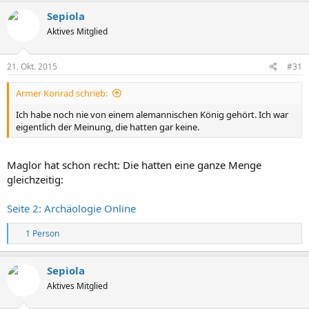
Sepiola
Aktives Mitglied
21. Okt. 2015
#31
Armer Konrad schrieb:
Ich habe noch nie von einem alemannischen König gehört. Ich war
eigentlich der Meinung, die hatten gar keine.
Maglor hat schon recht: Die hatten eine ganze Menge
gleichzeitig:
Seite 2: Archäologie Online
R
1 Person
e
a
k
Sepiola
t
Aktives Mitglied
i
o