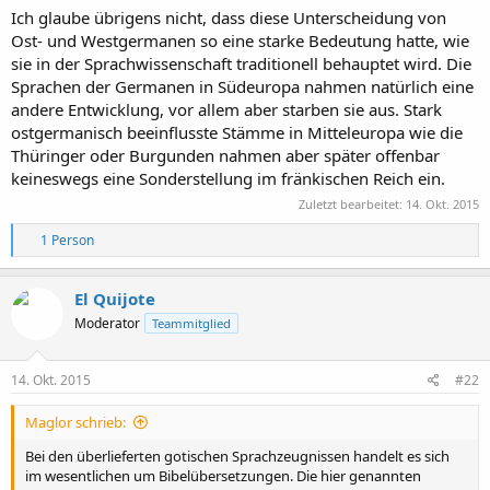
Ich glaube übrigens nicht, dass diese Unterscheidung von
Ost- und Westgermanen so eine starke Bedeutung hatte, wie
sie in der Sprachwissenschaft traditionell behauptet wird. Die
Sprachen der Germanen in Südeuropa nahmen natürlich eine
andere Entwicklung, vor allem aber starben sie aus. Stark
ostgermanisch beeinflusste Stämme in Mitteleuropa wie die
Thüringer oder Burgunden nahmen aber später offenbar
keineswegs eine Sonderstellung im fränkischen Reich ein.
Zuletzt bearbeitet:
14. Okt. 2015
R
1 Person
e
a
k
El Quijote
t
Moderator
Teammitglied
i
o
n
e
14. Okt. 2015
#22
n
:
Maglor schrieb:
Bei den überlieferten gotischen Sprachzeugnissen handelt es sich
im wesentlichen um Bibelübersetzungen. Die hier genannten