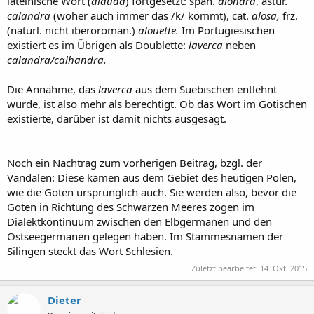
lateinische Wort (
alauda
) fortgesetzt: span.
alondra
, astur.
calandra
(woher auch immer das /k/ kommt), cat.
alosa,
frz.
(natürl. nicht iberoroman.)
alouette.
Im Portugiesischen
existiert es im Übrigen als Doublette:
laverca
neben
calandra/calhandra.
Die Annahme, das
laverca
aus dem Suebischen entlehnt
wurde, ist also mehr als berechtigt. Ob das Wort im Gotischen
existierte, darüber ist damit nichts ausgesagt.
Noch ein Nachtrag zum vorherigen Beitrag, bzgl. der
Vandalen: Diese kamen aus dem Gebiet des heutigen Polen,
wie die Goten ursprünglich auch. Sie werden also, bevor die
Goten in Richtung des Schwarzen Meeres zogen im
Dialektkontinuum zwischen den Elbgermanen und den
Ostseegermanen gelegen haben. Im Stammesnamen der
Silingen steckt das Wort Schlesien.
Zuletzt bearbeitet:
14. Okt. 2015
Dieter