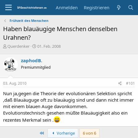
Anmelden
Registrieren
Frühzeit des Menschen
Haben blauäugige Menschen denselben
Urahnen?
E
E
Querdenker
01. Feb. 2008
r
r
s
s
zaphodB.
t
t
Premiummitglied
e
e
l
l
l
l
03. Aug. 2010
#101
e
t
r
a
Nun ja,gegen die Theorie der evolutionären Selektion spricht
m
,daß Blauäuguge oft zu blauäugig sind und dann nicht immer
mit einem blauen Auge davonkommen.
Evolutionstechnisch gesehen müßte Blauäugigkeit also ein
rezentes Merkmal sein .
Erste
Vorherige
6 von 6