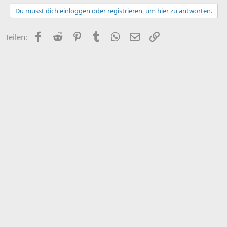
Du musst dich einloggen oder registrieren, um hier zu antworten.
Facebook
Reddit
Pinterest
Tumblr
WhatsApp
E-Mail
Link
Teilen: