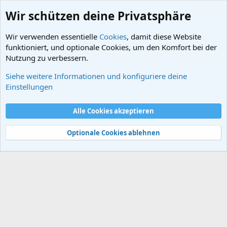
Wir schützen deine Privatsphäre
Wir verwenden essentielle
Cookies
, damit diese Website
funktioniert, und optionale Cookies, um den Komfort bei der
Nutzung zu verbessern.
Siehe weitere Informationen und konfiguriere deine
Frühzeit des Menschen
Einstellungen
Cookies
Alle Cookies akzeptieren
Kontakt
Nutzungsbedingungen
Datenschutz
Hilfe und Impressum
Start
R
S
Optionale Cookies ablehnen
S
®
Community platform by XenForo
© 2010-2024 XenForo Ltd.