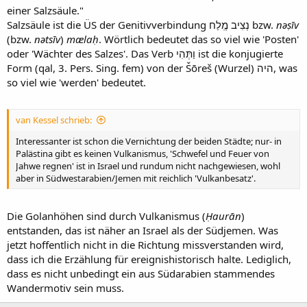
einer Salzsäule."
Salzsäule ist die ÜS der Genitivverbindung
נְצִיב מֶֽלַח
bzw.
nəṣīv
(bzw.
nətsīv
)
mælaḥ
. Wörtlich bedeutet das so viel wie 'Posten'
oder 'Wächter des Salzes'. Das Verb
וַתְּהִי
ist die konjugierte
Form (qal, 3. Pers. Sing. fem) von der Šōreš (Wurzel)
היה
, was
so viel wie 'werden' bedeutet.
van Kessel schrieb:
Interessanter ist schon die Vernichtung der beiden Städte; nur- in
Palästina gibt es keinen Vulkanismus, 'Schwefel und Feuer von
Jahwe regnen' ist in Israel und rundum nicht nachgewiesen, wohl
aber in Südwestarabien/Jemen mit reichlich 'Vulkanbesatz'.
Die Golanhöhen sind durch Vulkanismus (
Ḥaurān
)
entstanden, das ist näher an Israel als der Südjemen. Was
jetzt hoffentlich nicht in die Richtung missverstanden wird,
dass ich die Erzählung für ereignishistorisch halte. Lediglich,
dass es nicht unbedingt ein aus Südarabien stammendes
Wandermotiv sein muss.