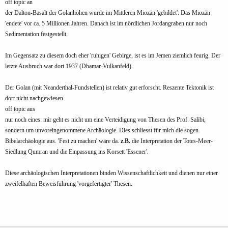
off topic an
der Dalton-Basalt der Golanhöhen wurde im Mittleren Miozän 'gebildet'. Das Miozän
'endete' vor ca. 5 Millionen Jahren. Danach ist im nördlichen Jordangraben nur noch
Sedimentation festgestellt.
Im Gegensatz zu diesem doch eher 'ruhigen' Gebirge, ist es im Jemen ziemlich feurig. Der
letzte Ausbruch war dort 1937 (Dhamar-Vulkanfeld).
Der Golan (mit Neanderthal-Fundstellen) ist relativ gut erforscht. Reszente Tektonik ist
dort nicht nachgewiesen.
off topic aus
nur noch eines: mir geht es nicht um eine Verteidigung von Thesen des Prof. Salibi,
sondern um unvoreingenommene Archäologie. Dies schliesst für mich die sogen.
Bibelarchäologie aus. 'Fest zu machen' wäre da.
z.B.
die Interpretation der Totes-Meer-
Siedlung Qumran und die Einpassung ins Korsett 'Essener'.
Diese archäologischen Interpretationen binden Wissenschaftlichkeit und dienen nur einer
zweifelhaften Beweisführung 'vorgefertigter' Thesen.