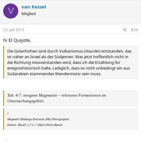
van Kessel
V
Mitglied
23. Juli 2013
#24
hi El Quijote,
Die Golanhöhen sind durch Vulkanismus (
Ḥaurān
) entstanden, das
ist näher an Israel als der Südjemen. Was jetzt hoffentlich nicht in
die Richtung missverstanden wird, dass ich die Erzählung für
ereignishistorisch halte. Lediglich, dass es nicht unbedingt ein aus
Südarabien stammendes Wandermotiv sein muss.
Tab. 4-7: neogene Magmatite – relevante Formationen im
Untersuchungsgebiet
1
Magmatit Bildungs-Zeitraum (Ma) Petrographie
Dalton- Basalt 2,7-1,7 Alkali-Olivin-Basalt