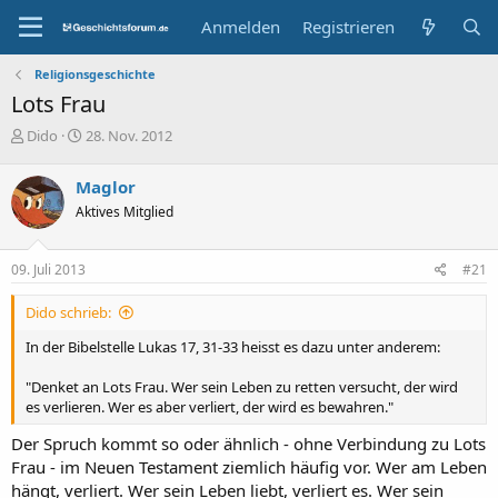
Anmelden
Registrieren
Religionsgeschichte
Lots Frau
E
E
Dido
28. Nov. 2012
r
r
s
s
Maglor
t
t
Aktives Mitglied
e
e
l
l
l
l
09. Juli 2013
#21
e
t
r
a
Dido schrieb:
m
In der Bibelstelle Lukas 17, 31-33 heisst es dazu unter anderem:
"Denket an Lots Frau. Wer sein Leben zu retten versucht, der wird
es verlieren. Wer es aber verliert, der wird es bewahren."
Der Spruch kommt so oder ähnlich - ohne Verbindung zu Lots
Frau - im Neuen Testament ziemlich häufig vor. Wer am Leben
hängt, verliert. Wer sein Leben liebt, verliert es. Wer sein