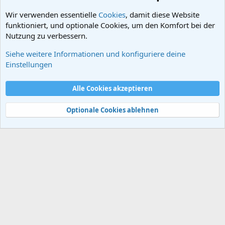
Wir verwenden essentielle
Cookies
, damit diese Website
funktioniert, und optionale Cookies, um den Komfort bei der
Nutzung zu verbessern.
Siehe weitere Informationen und konfiguriere deine
Religionsgeschichte
Einstellungen
Cookies
Alle Cookies akzeptieren
Kontakt
Nutzungsbedingungen
Datenschutz
Hilfe und Impressum
Start
R
S
Optionale Cookies ablehnen
S
®
Community platform by XenForo
© 2010-2024 XenForo Ltd.