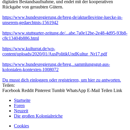
digitalen Bestandsaufnahme, und endet mit der kooperativen
Rückgabe von geraubten Gütern.
https://www.bundesregierung.de/breg-de/aktuelles/eine-luecke-in-
unserem-gedaechtnis-1561942
https://www.stuttgarter-zeitung.de/...abe.7a0e12be-2e48-4d95-93b8-
c8c13404b886.html
https://www.kulturrat.de/wp-
content/uploads/2020/01/AusPolitikUndKultur_Nr17.pdf
https://www.bundesregierung.de/breg...sammlungsgut-aus-
kolonialen-kontexten-1008072
Du musst dich einloggen oder registrieren, um hier zu antworten.
Teilen:
Facebook
Reddit
Pinterest
Tumblr
WhatsApp
E-Mail
Teilen
Link
Startseite
Foren
Neuzeit
Die großen Kolonialreiche
Cookies