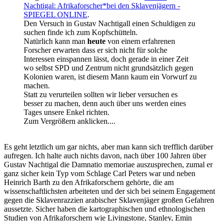
Nachtigal: Afrikaforscher*bei den Sklavenjägern -
SPIEGEL ONLINE
.
Den Versuch in Gustav Nachtigall einen Schuldigen zu
suchen finde ich zum Kopfschütteln.
Natürlich kann man
heute
von einem erfahrenen
Forscher erwarten dass er sich nicht für solche
Interessen einspannen lässt, doch gerade in einer Zeit
wo selbst SPD und Zentrum nicht grundsätzlich gegen
Kolonien waren, ist diesem Mann kaum ein Vorwurf zu
machen.
Statt zu verurteilen sollten wir lieber versuchen es
besser zu machen, denn auch über uns werden eines
Tages unsere Enkel richten.
Zum Vergrößern anklicken....
Es geht letztlich um gar nichts, aber man kann sich trefflich darüber
aufregen. Ich halte auch nichts davon, nach über 100 Jahren über
Gustav Nachtigal die Damnatio memoriae auszusprechen, zumal er
ganz sicher kein Typ vom Schlage Carl Peters war und neben
Heinrich Barth zu den Afrikaforschern gehörte, die am
wissenschaftlichsten arbeiteten und der sich bei seinem Engagement
gegen die Sklavenrazzien arabischer Sklavenjäger großen Gefahren
aussetzte. Sicher haben die kartographischen und ethnologischen
Studien von Afrikaforschern wie Livingstone, Stanley, Emin