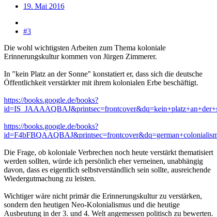
19. Mai 2016
#3
Die wohl wichtigsten Arbeiten zum Thema koloniale
Erinnerungskultur kommen von Jürgen Zimmerer.
In "kein Platz an der Sonne" konstatiert er, dass sich die deutsche
Öffentlichkeit verstärkter mit ihrem kolonialen Erbe beschäftigt.
https://books.google.de/books?
id=IS_JAAAAQBAJ&printsec=frontcover&dq=kein+platz+an+der
https://books.google.de/books?
id=F4bFBQAAQBAJ&printsec=frontcover&dq=german+colonial
Die Frage, ob koloniale Verbrechen noch heute verstärkt thematisiert
werden sollten, würde ich persönlich eher verneinen, unabhängig
davon, dass es eigentlich selbstverständlich sein sollte, ausreichende
Wiedergutmachung zu leisten.
Wichtiger wäre nicht primär die Erinnerungskultur zu verstärken,
sondern den heutigen Neo-Kolonialismus und die heutige
Ausbeutung in der 3. und 4. Welt angemessen politisch zu bewerten.