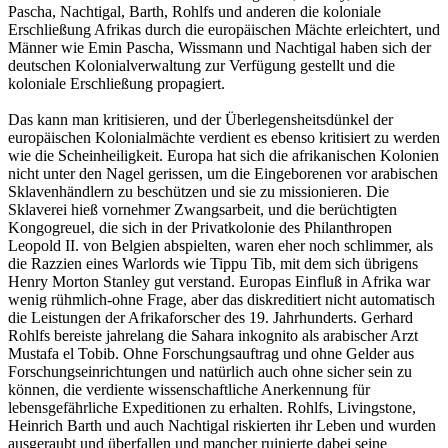
Pascha, Nachtigal, Barth, Rohlfs und anderen die koloniale
Erschließung Afrikas durch die europäischen Mächte erleichtert, und
Männer wie Emin Pascha, Wissmann und Nachtigal haben sich der
deutschen Kolonialverwaltung zur Verfügung gestellt und die
koloniale Erschließung propagiert.
Das kann man kritisieren, und der Überlegensheitsdünkel der
europäischen Kolonialmächte verdient es ebenso kritisiert zu werden
wie die Scheinheiligkeit. Europa hat sich die afrikanischen Kolonien
nicht unter den Nagel gerissen, um die Eingeborenen vor arabischen
Sklavenhändlern zu beschützen und sie zu missionieren. Die
Sklaverei hieß vornehmer Zwangsarbeit, und die berüchtigten
Kongogreuel, die sich in der Privatkolonie des Philanthropen
Leopold II. von Belgien abspielten, waren eher noch schlimmer, als
die Razzien eines Warlords wie Tippu Tib, mit dem sich übrigens
Henry Morton Stanley gut verstand. Europas Einfluß in Afrika war
wenig rühmlich-ohne Frage, aber das diskreditiert nicht automatisch
die Leistungen der Afrikaforscher des 19. Jahrhunderts. Gerhard
Rohlfs bereiste jahrelang die Sahara inkognito als arabischer Arzt
Mustafa el Tobib. Ohne Forschungsauftrag und ohne Gelder aus
Forschungseinrichtungen und natürlich auch ohne sicher sein zu
können, die verdiente wissenschaftliche Anerkennung für
lebensgefährliche Expeditionen zu erhalten. Rohlfs, Livingstone,
Heinrich Barth und auch Nachtigal riskierten ihr Leben und wurden
ausgeraubt und überfallen und mancher ruinierte dabei seine