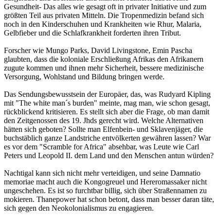
Gesundheit- Das alles wie gesagt oft in privater Initiative und zum
größten Teil aus privaten Mitteln. Die Tropenmedizin befand sich
noch in den Kinderschuhen und Krankheiten wie Rhur, Malaria,
Gelbfieber und die Schlafkrankheit forderten ihren Tribut.
Forscher wie Mungo Parks, David Livingstone, Emin Pascha
glaubten, dass die koloniale Erschließung Afrikas den Afrikanern
zugute kommen und ihnen mehr Sicherheit, bessere medizinische
Versorgung, Wohlstand und Bildung bringen werde.
Das Sendungsbewusstsein der Europäer, das, was Rudyard Kipling
mit "The white man´s burden" meinte, mag man, wie schon gesagt,
rückblickend kritisieren. Es stellt sich aber die Frage, ob man damit
den Zeitgenossen des 19. Jhds gerecht wird. Welche Alternativen
hätten sich geboten? Sollte man Elfenbein- und Sklavenjäger, die
buchstäblich ganze Landstriche entvölkerten gewähren lassen? War
es vor dem "Scramble for Africa" absehbar, was Leute wie Carl
Peters und Leopold II. dem Land und den Menschen antun würden?
Nachtigal kann sich nicht mehr verteidigen, und seine Damnatio
memoriae macht auch die Kongogreuel und Hereromassaker nicht
ungeschehen. Es ist so furchtbar billig, sich über Straßennamen zu
mokieren. Thanepower hat schon betont, dass man besser daran täte,
sich gegen den Neokolonialismus zu engagieren.