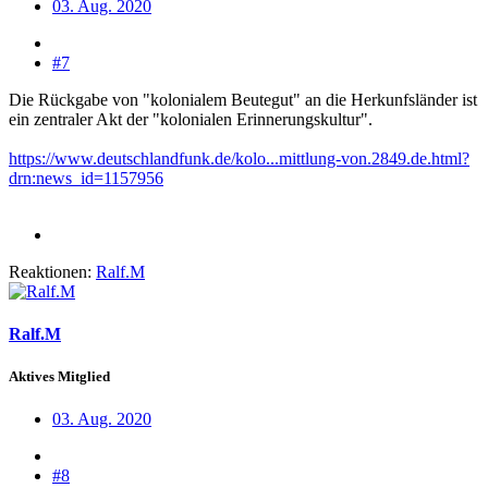
03. Aug. 2020
#7
Die Rückgabe von "kolonialem Beutegut" an die Herkunfsländer ist
ein zentraler Akt der "kolonialen Erinnerungskultur".
https://www.deutschlandfunk.de/kolo...mittlung-von.2849.de.html?
drn:news_id=1157956
Reaktionen:
Ralf.M
Ralf.M
Aktives Mitglied
03. Aug. 2020
#8