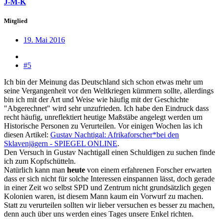
J-M-K
Mitglied
19. Mai 2016
#5
Ich bin der Meinung das Deutschland sich schon etwas mehr um
seine Vergangenheit vor den Weltkriegen kümmern sollte, allerdings
bin ich mit der Art und Weise wie häufig mit der Geschichte
"Abgerechnet" wird sehr unzufrieden. Ich habe den Eindruck dass
recht häufig, unreflektiert heutige Maßstäbe angelegt werden um
Historische Personen zu Verurteilen. Vor einigen Wochen las ich
diesen Artikel:
Gustav Nachtigal: Afrikaforscher*bei den
Sklavenjägern - SPIEGEL ONLINE
.
Den Versuch in Gustav Nachtigall einen Schuldigen zu suchen finde
ich zum Kopfschütteln.
Natürlich kann man
heute
von einem erfahrenen Forscher erwarten
dass er sich nicht für solche Interessen einspannen lässt, doch gerade
in einer Zeit wo selbst SPD und Zentrum nicht grundsätzlich gegen
Kolonien waren, ist diesem Mann kaum ein Vorwurf zu machen.
Statt zu verurteilen sollten wir lieber versuchen es besser zu machen,
denn auch über uns werden eines Tages unsere Enkel richten.