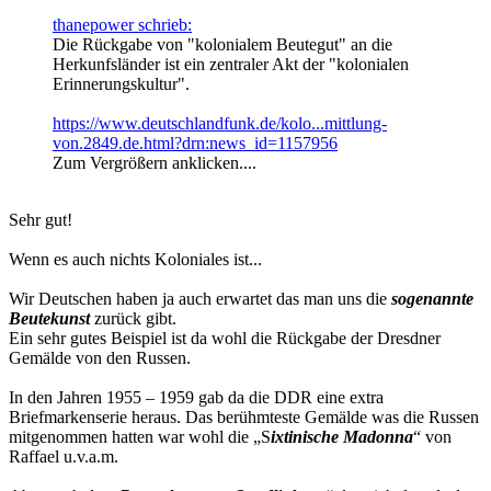
thanepower schrieb:
Die Rückgabe von "kolonialem Beutegut" an die
Herkunfsländer ist ein zentraler Akt der "kolonialen
Erinnerungskultur".
https://www.deutschlandfunk.de/kolo...mittlung-
von.2849.de.html?drn:news_id=1157956
Zum Vergrößern anklicken....
Sehr gut!
Wenn es auch nichts Koloniales ist...
Wir Deutschen haben ja auch erwartet das man uns die
sogenannte
Beutekunst
zurück gibt.
Ein sehr gutes Beispiel ist da wohl die Rückgabe der Dresdner
Gemälde von den Russen.
In den Jahren 1955 – 1959 gab da die DDR eine extra
Briefmarkenserie heraus. Das berühmteste Gemälde was die Russen
mitgenommen hatten war wohl die „S
ixtinische Madonna
“ von
Raffael u.v.a.m.