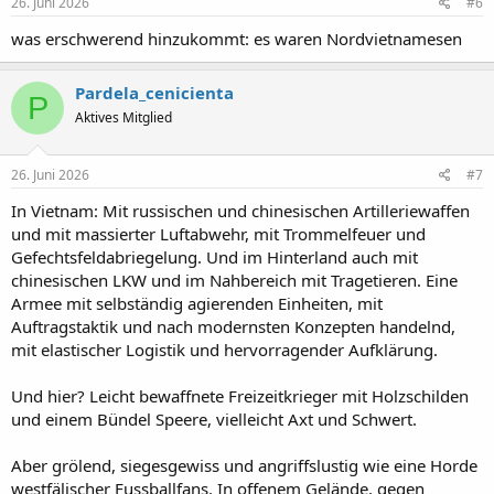
e
26. Juni 2026
#6
n
:
was erschwerend hinzukommt: es waren Nordvietnamesen
Pardela_cenicienta
P
Aktives Mitglied
26. Juni 2026
#7
In Vietnam: Mit russischen und chinesischen Artilleriewaffen
und mit massierter Luftabwehr, mit Trommelfeuer und
Gefechtsfeldabriegelung. Und im Hinterland auch mit
chinesischen LKW und im Nahbereich mit Tragetieren. Eine
Armee mit selbständig agierenden Einheiten, mit
Auftragstaktik und nach modernsten Konzepten handelnd,
mit elastischer Logistik und hervorragender Aufklärung.
Und hier? Leicht bewaffnete Freizeitkrieger mit Holzschilden
und einem Bündel Speere, vielleicht Axt und Schwert.
Aber grölend, siegesgewiss und angriffslustig wie eine Horde
westfälischer Fussballfans. In offenem Gelände, gegen