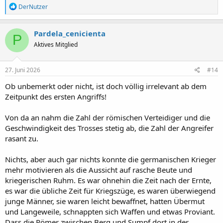
R
DerNutzer
e
a
k
Pardela_cenicienta
P
t
Aktives Mitglied
i
o
n
e
27. Juni 2026
#14
n
:
Ob unbemerkt oder nicht, ist doch völlig irrelevant ab dem
Zeitpunkt des ersten Angriffs!
Von da an nahm die Zahl der römischen Verteidiger und die
Geschwindigkeit des Trosses stetig ab, die Zahl der Angreifer
rasant zu.
Nichts, aber auch gar nichts konnte die germanischen Krieger
mehr motivieren als die Aussicht auf rasche Beute und
kriegerischen Ruhm. Es war ohnehin die Zeit nach der Ernte,
es war die übliche Zeit für Kriegszüge, es waren überwiegend
junge Männer, sie waren leicht bewaffnet, hatten Übermut
und Langeweile, schnappten sich Waffen und etwas Proviant.
Dass die Römer zwischen Berg und Sumpf dort in der