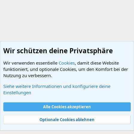
Wir schützen deine Privatsphäre
Wir verwenden essentielle
Cookies
, damit diese Website
funktioniert, und optionale Cookies, um den Komfort bei der
Nutzung zu verbessern.
Siehe weitere Informationen und konfiguriere deine
Das Römische Reich
Einstellungen
Cookies
Alle Cookies akzeptieren
Kontakt
Nutzungsbedingungen
Datenschutz
Hilfe und Impressum
Start
R
S
Optionale Cookies ablehnen
S
®
Community platform by XenForo
© 2010-2024 XenForo Ltd.