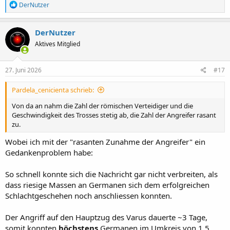
R
DerNutzer
e
a
k
DerNutzer
t
Aktives Mitglied
i
o
n
e
27. Juni 2026
#17
n
:
Pardela_cenicienta schrieb:
Von da an nahm die Zahl der römischen Verteidiger und die
Geschwindigkeit des Trosses stetig ab, die Zahl der Angreifer rasant
zu.
Wobei ich mit der "rasanten Zunahme der Angreifer" ein
Gedankenproblem habe:
So schnell konnte sich die Nachricht gar nicht verbreiten, als
dass riesige Massen an Germanen sich dem erfolgreichen
Schlachtgeschehen noch anschliessen konnten.
Der Angriff auf den Hauptzug des Varus dauerte ~3 Tage,
somit konnten
höchstens
Germanen im Umkreis von 1,5