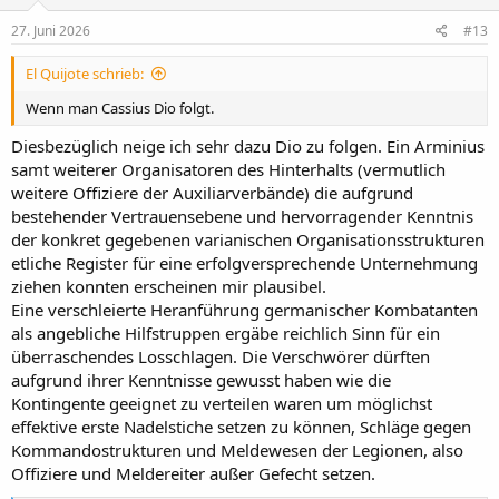
n
e
27. Juni 2026
#13
n
:
El Quijote schrieb:
Wenn man Cassius Dio folgt.
Diesbezüglich neige ich sehr dazu Dio zu folgen. Ein Arminius
samt weiterer Organisatoren des Hinterhalts (vermutlich
weitere Offiziere der Auxiliarverbände) die aufgrund
bestehender Vertrauensebene und hervorragender Kenntnis
der konkret gegebenen varianischen Organisationsstrukturen
etliche Register für eine erfolgversprechende Unternehmung
ziehen konnten erscheinen mir plausibel.
Eine verschleierte Heranführung germanischer Kombatanten
als angebliche Hilfstruppen ergäbe reichlich Sinn für ein
überraschendes Losschlagen. Die Verschwörer dürften
aufgrund ihrer Kenntnisse gewusst haben wie die
Kontingente geeignet zu verteilen waren um möglichst
effektive erste Nadelstiche setzen zu können, Schläge gegen
Kommandostrukturen und Meldewesen der Legionen, also
Offiziere und Meldereiter außer Gefecht setzen.