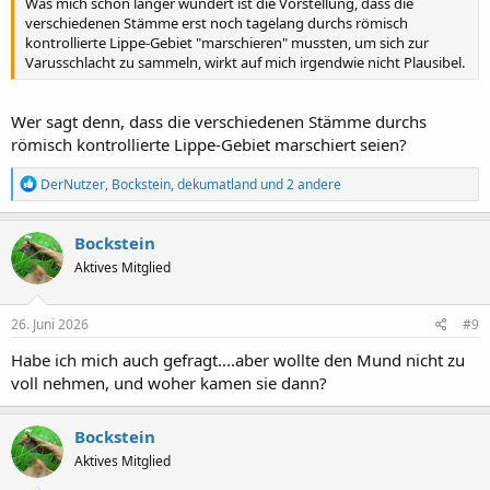
Was mich schon länger wundert ist die Vorstellung, dass die
verschiedenen Stämme erst noch tagelang durchs römisch
kontrollierte Lippe-Gebiet "marschieren" mussten, um sich zur
Varusschlacht zu sammeln, wirkt auf mich irgendwie nicht Plausibel.
Wer sagt denn, dass die verschiedenen Stämme durchs
römisch kontrollierte Lippe-Gebiet marschiert seien?
R
DerNutzer
,
Bockstein
,
dekumatland
und 2 andere
e
a
k
Bockstein
t
Aktives Mitglied
i
o
n
e
26. Juni 2026
#9
n
:
Habe ich mich auch gefragt....aber wollte den Mund nicht zu
voll nehmen, und woher kamen sie dann?
Bockstein
Aktives Mitglied