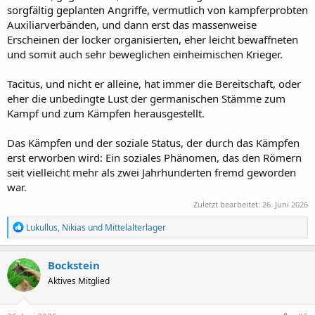
sorgfältig geplanten Angriffe, vermutlich von kampferprobten
Auxiliarverbänden, und dann erst das massenweise
Erscheinen der locker organisierten, eher leicht bewaffneten
und somit auch sehr beweglichen einheimischen Krieger.
Tacitus, und nicht er alleine, hat immer die Bereitschaft, oder
eher die unbedingte Lust der germanischen Stämme zum
Kampf und zum Kämpfen herausgestellt.
Das Kämpfen und der soziale Status, der durch das Kämpfen
erst erworben wird: Ein soziales Phänomen, das den Römern
seit vielleicht mehr als zwei Jahrhunderten fremd geworden
war.
Zuletzt bearbeitet:
26. Juni 2026
R
Lukullus
,
Nikias
und
Mittelalterlager
e
a
k
Bockstein
t
Aktives Mitglied
i
o
n