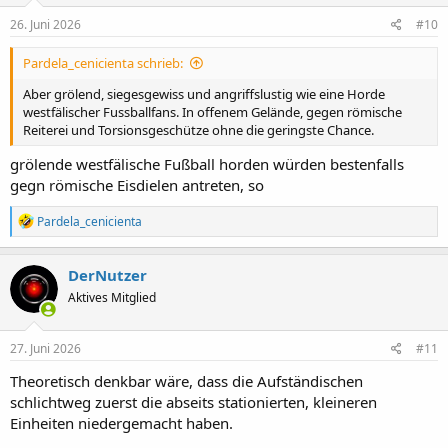
26. Juni 2026
#10
Pardela_cenicienta schrieb:
Aber grölend, siegesgewiss und angriffslustig wie eine Horde
westfälischer Fussballfans. In offenem Gelände, gegen römische
Reiterei und Torsionsgeschütze ohne die geringste Chance.
grölende westfälische Fußball horden würden bestenfalls
gegn römische Eisdielen antreten, so
R
Pardela_cenicienta
e
a
k
DerNutzer
t
Aktives Mitglied
i
o
n
e
27. Juni 2026
#11
n
:
Theoretisch denkbar wäre, dass die Aufständischen
schlichtweg zuerst die abseits stationierten, kleineren
Einheiten niedergemacht haben.