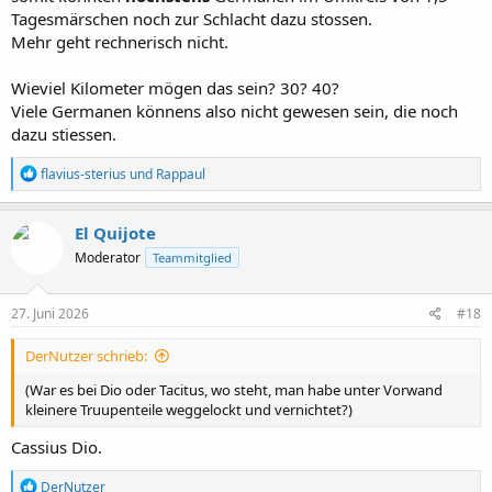
Tagesmärschen noch zur Schlacht dazu stossen.
Mehr geht rechnerisch nicht.
Wieviel Kilometer mögen das sein? 30? 40?
Viele Germanen könnens also nicht gewesen sein, die noch
dazu stiessen.
R
flavius-sterius
und
Rappaul
e
a
k
El Quijote
t
Moderator
Teammitglied
i
o
n
e
27. Juni 2026
#18
n
:
DerNutzer schrieb:
(War es bei Dio oder Tacitus, wo steht, man habe unter Vorwand
kleinere Truupenteile weggelockt und vernichtet?)
Cassius Dio.
R
DerNutzer