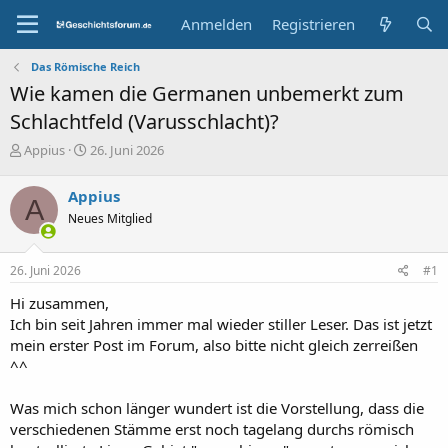
Anmelden
Registrieren
Das Römische Reich
Wie kamen die Germanen unbemerkt zum
Schlachtfeld (Varusschlacht)?
E
E
Appius
26. Juni 2026
r
r
s
s
Appius
A
t
t
Neues Mitglied
e
e
l
l
l
l
26. Juni 2026
#1
e
t
r
a
Hi zusammen,
m
Ich bin seit Jahren immer mal wieder stiller Leser. Das ist jetzt
mein erster Post im Forum, also bitte nicht gleich zerreißen
^^
Was mich schon länger wundert ist die Vorstellung, dass die
verschiedenen Stämme erst noch tagelang durchs römisch