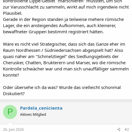
kontrollierte Lippe-Gebiet "marschieren" mussten, um sich
zur Varusschlacht zu sammeln, wirkt auf mich irgendwie nicht
Plausibel.
Gerade in der Region standen ja teilweise mehere römische
Lager, die ein ansteigendes Aufkommen, auch kleinerer,
bewaffneter Gruppen bestimmt registriert hätten.
Wäre es nicht viel Strategischer, dass sich das Ganze eher im
Raum Nordhessen / Südniedersachsen abgespielt hat? Also
quasi näher am "Schmelztiegel“ des Siedlungsgebiets der
Cherusker, Chatten, Brukterern und Marser, wo die römische
Kontrolle schwächer war und man sich unauffälliger sammeln
konnte?
Oder übersehe ich da was? Wurde das vielleicht schonmal
Diskutiert?
Pardela_cenicienta
P
Aktives Mitglied
26. Juni 2026
#2