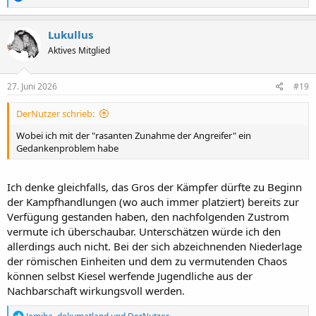
e
a
k
Lukullus
t
Aktives Mitglied
i
o
n
e
27. Juni 2026
#19
n
:
DerNutzer schrieb:
Wobei ich mit der "rasanten Zunahme der Angreifer" ein
Gedankenproblem habe
Ich denke gleichfalls, das Gros der Kämpfer dürfte zu Beginn
der Kampfhandlungen (wo auch immer platziert) bereits zur
Verfügung gestanden haben, den nachfolgenden Zustrom
vermute ich überschaubar. Unterschätzen würde ich den
allerdings auch nicht. Bei der sich abzeichnenden Niederlage
der römischen Einheiten und dem zu vermutenden Chaos
können selbst Kiesel werfende Jugendliche aus der
Nachbarschaft wirkungsvoll werden.
R