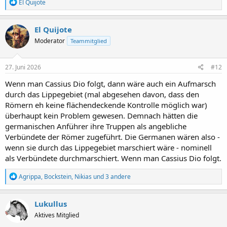
R
El Quijote
e
a
k
El Quijote
t
Moderator
Teammitglied
i
o
n
e
27. Juni 2026
#12
n
:
Wenn man Cassius Dio folgt, dann wäre auch ein Aufmarsch
durch das Lippegebiet (mal abgesehen davon, dass den
Römern eh keine flächendeckende Kontrolle möglich war)
überhaupt kein Problem gewesen. Demnach hätten die
germanischen Anführer ihre Truppen als angebliche
Verbündete der Römer zugeführt. Die Germanen wären also -
wenn sie durch das Lippegebiet marschiert wäre - nominell
als Verbündete durchmarschiert. Wenn man Cassius Dio folgt.
R
Agrippa
,
Bockstein
,
Nikias
und 3 andere
e
a
k
Lukullus
t
Aktives Mitglied
i
o