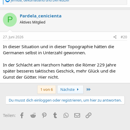
Jemiba
,
dekumatland
und
DerNutzer
e
a
k
Pardela_cenicienta
P
t
Aktives Mitglied
i
o
n
e
27. Juni 2026
#20
n
:
In dieser Situation und in dieser Topographie hätten die
Germanen selbst in Unterzahl gewonnen.
In der Schlacht am Harzhorn hatten die Römer 229 Jahre
später besseres taktisches Geschick, mehr Glück und die
Gunst der Götter. Hier nicht.
Letzte
1 von 6
Nächste
Du musst dich einloggen oder registrieren, um hier zu antworten.
Facebook
Reddit
Pinterest
Tumblr
WhatsApp
E-Mail
Link
Teilen: