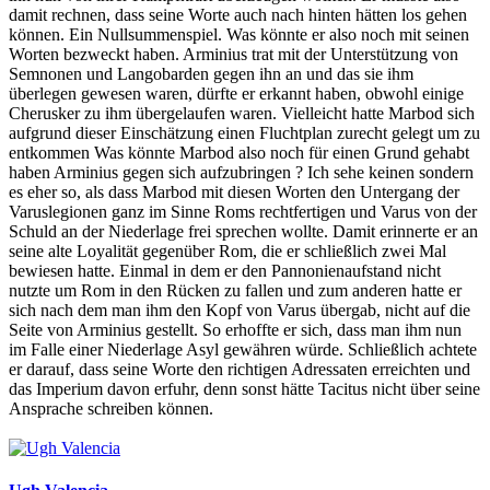
damit rechnen, dass seine Worte auch nach hinten hätten los gehen
können. Ein Nullsummenspiel. Was könnte er also noch mit seinen
Worten bezweckt haben. Arminius trat mit der Unterstützung von
Semnonen und Langobarden gegen ihn an und das sie ihm
überlegen gewesen waren, dürfte er erkannt haben, obwohl einige
Cherusker zu ihm übergelaufen waren. Vielleicht hatte Marbod sich
aufgrund dieser Einschätzung einen Fluchtplan zurecht gelegt um zu
entkommen Was könnte Marbod also noch für einen Grund gehabt
haben Arminius gegen sich aufzubringen ? Ich sehe keinen sondern
es eher so, als dass Marbod mit diesen Worten den Untergang der
Varuslegionen ganz im Sinne Roms rechtfertigen und Varus von der
Schuld an der Niederlage frei sprechen wollte. Damit erinnerte er an
seine alte Loyalität gegenüber Rom, die er schließlich zwei Mal
bewiesen hatte. Einmal in dem er den Pannonienaufstand nicht
nutzte um Rom in den Rücken zu fallen und zum anderen hatte er
sich nach dem man ihm den Kopf von Varus übergab, nicht auf die
Seite von Arminius gestellt. So erhoffte er sich, dass man ihm nun
im Falle einer Niederlage Asyl gewähren würde. Schließlich achtete
er darauf, dass seine Worte den richtigen Adressaten erreichten und
das Imperium davon erfuhr, denn sonst hätte Tacitus nicht über seine
Ansprache schreiben können.