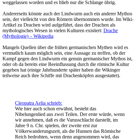
weggelassen worden und es blieb nur die Schlange übrig.
Andererseits könnte auch der Lindwurm auch ein anderer Mythos
sein, der vielleicht von den Römern übernommen wurde. Im Wiki-
Artikel zu Drachen wird aufgeführt, dass der Drachen als
mythologisches Wesen in vielen Kulturen existiert:
Drache
(Mythologie) – Wikipedia
Mangels Quellen über die frühen germanischen Mythen wird es
vermutlich kaum möglich sein, eine Aussage zu treffen, ob der
Kampf gegen den Lindwurm ein genuin germanischer Mythos ist,
oder ob da bereits eine Beeinflussung durch die römische Kultur
gegeben hat (einige Jahrhunderte später haben die Wikinger
teilweise auch ihre Schiffe mit Drachenköpfen ausgestattet).
Cleopatra Aelia schrieb:
Wie hier auch schon erwähnt, besteht das
Nibelungenlied aus zwei Teilen. Der erste würde, wenn
wir annehmen, daß es die Varusschlacht darstellt, im
Jahre 9 n. Chr. spielen, der zweite erst zur
Völkerwanderungszeit, als die Hunnen das Römische
Reich bedrohten, wenn denn angenommen wird, das