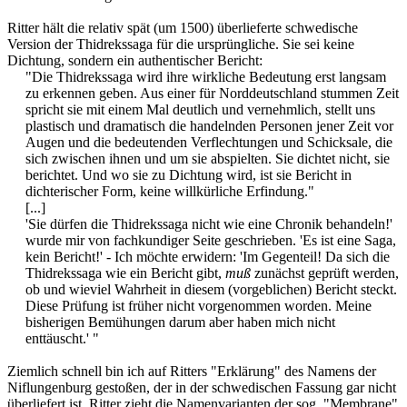
Ritter hält die relativ spät (um 1500) überlieferte schwedische
Version der Thidrekssaga für die ursprüngliche. Sie sei keine
Dichtung, sondern ein authentischer Bericht:
"Die Thidrekssaga wird ihre wirkliche Bedeutung erst langsam
zu erkennen geben. Aus einer für Norddeutschland stummen Zeit
spricht sie mit einem Mal deutlich und vernehmlich, stellt uns
plastisch und dramatisch die handelnden Personen jener Zeit vor
Augen und die bedeutenden Verflechtungen und Schicksale, die
sich zwischen ihnen und um sie abspielten. Sie dichtet nicht, sie
berichtet. Und wo sie zu Dichtung wird, ist sie Bericht in
dichterischer Form, keine willkürliche Erfindung."
[...]
'Sie dürfen die Thidrekssaga nicht wie eine Chronik behandeln!'
wurde mir von fachkundiger Seite geschrieben. 'Es ist eine Saga,
kein Bericht!' - Ich möchte erwidern: 'Im Gegenteil! Da sich die
Thidrekssaga wie ein Bericht gibt,
muß
zunächst geprüft werden,
ob und wieviel Wahrheit in diesem (vorgeblichen) Bericht steckt.
Diese Prüfung ist früher nicht vorgenommen worden. Meine
bisherigen Bemühungen darum aber haben mich nicht
enttäuscht.' "​
Ziemlich schnell bin ich auf Ritters "Erklärung" des Namens der
Niflungenburg gestoßen, der in der schwedischen Fassung gar nicht
überliefert ist. Ritter zieht die Namenvarianten der sog. "Membrane"