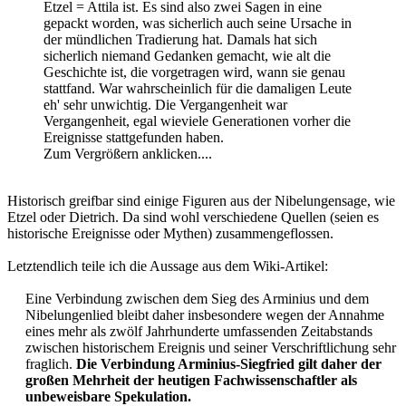
Etzel = Attila ist. Es sind also zwei Sagen in eine
gepackt worden, was sicherlich auch seine Ursache in
der mündlichen Tradierung hat. Damals hat sich
sicherlich niemand Gedanken gemacht, wie alt die
Geschichte ist, die vorgetragen wird, wann sie genau
stattfand. War wahrscheinlich für die damaligen Leute
eh' sehr unwichtig. Die Vergangenheit war
Vergangenheit, egal wieviele Generationen vorher die
Ereignisse stattgefunden haben.
Zum Vergrößern anklicken....
Historisch greifbar sind einige Figuren aus der Nibelungensage, wie
Etzel oder Dietrich. Da sind wohl verschiedene Quellen (seien es
historische Ereignisse oder Mythen) zusammengeflossen.
Letztendlich teile ich die Aussage aus dem Wiki-Artikel:
Eine Verbindung zwischen dem Sieg des Arminius und dem
Nibelungenlied bleibt daher insbesondere wegen der Annahme
eines mehr als zwölf Jahrhunderte umfassenden Zeitabstands
zwischen historischem Ereignis und seiner Verschriftlichung sehr
fraglich.
Die Verbindung Arminius-Siegfried gilt daher der
großen Mehrheit der heutigen Fachwissenschaftler als
unbeweisbare Spekulation.