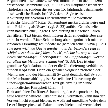
Argumenten auseinanderzusetzen) nimmt er nicht die um 1260
entstandene 'Membrane' (vgl. S. 32 f.) als Haupthandschrift der
Thidrekssaga, sondern die aus dem 15. Jahrhundert stammende
altschwedische Handschrift 'Sv', deren Sigle (es ist die
Abkürzung für 'Svenska Didrikskronik' = "Schwedische
Dietrichs-Chronik") Ritter-Schaumburg merkwürdigerweise und
ohne Erklärung als 'Svava' (vgl. S. 33) auflöst. Grundsätzlich
kann natürlich eine jüngere Überlieferung in einzelnen Fällen
den älteren Text bieten, doch müssen dafür eindeutige Beweise
erbracht werden. Ritter-Schaumburg aber begnünt sich mit der
lapidaren Erklärung:
Ich möchte sie
[nämlich seine 'Svava']
... als
eine ganz wichtige Quelle ansehen, aus der besonders rein zu
schöpfen ist; denn ihr fehlen - 'noch', möchte ich sagen - die
vielen Ausmalungen, Überlegungen und Empfindungen, welche
vor allem die Membrane 'schmücken'
(S. 33). Das ist eine
grundlose Spekulation, mit der er die Überlieferungsverhältnisse
auf den Kopf stellt. Denn ein genauer Vergleich zwischen der
'Membrane' und der Handschrift Sv zeigt deutlich, daß Sv von
der 'Membrane' abhängig ist: Sv stellt eine Übersetzung des
altnorwegisch-altisländischen Text gleichzeitig im Sinne
chronikalischer Knappheit kürzt. [...]
Fazit auch hier: Da Ritter-Schaumburg den Anspruch erhebt,
neue wissenschaftliche Erkenntnisse zu vermitteln, kann ihm der
Vorwurf nicht erspart bleiben, er wolle auf unredliche Weise dem
Leser Hirngespinste als Fakten unterschieben und werte dabei