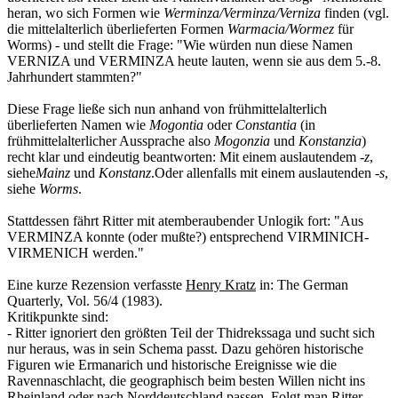
heran, wo sich Formen wie
Werminza/Verminza/Verniza
finden (vgl.
die mittelalterlich überlieferten Formen
Warmacia/Wormez
für
Worms) - und stellt die Frage: "Wie würden nun diese Namen
VERNIZA und VERMINZA heute lauten, wenn sie aus dem 5.-8.
Jahrhundert stammten?"
Diese Frage ließe sich nun anhand von frühmittelalterlich
überlieferten Namen wie
Mogontia
oder
Constantia
(in
frühmittelalterlicher Aussprache also
Mogonzia
und
Konstanzia
)
recht klar und eindeutig beantworten: Mit einem auslautendem
-z
,
siehe
Mainz
und
Konstanz
.Oder allenfalls mit einem auslautenden
-s
,
siehe
Worms
.
Stattdessen fährt Ritter mit atemberaubender Unlogik fort: "Aus
VERMINZA konnte (oder mußte?) entsprechend VIRMINICH-
VIRMENICH werden."
Eine kurze Rezension verfasste
Henry Kratz
in: The German
Quarterly, Vol. 56/4 (1983).
Kritikpunkte sind:
- Ritter ignoriert den größten Teil der Thidrekssaga und sucht sich
nur heraus, was in sein Schema passt. Dazu gehören historische
Figuren wie Ermanarich und historische Ereignisse wie die
Ravennaschlacht, die geographisch beim besten Willen nicht ins
Rheinland oder nach Norddeutschland passen. Folgt man Ritter,