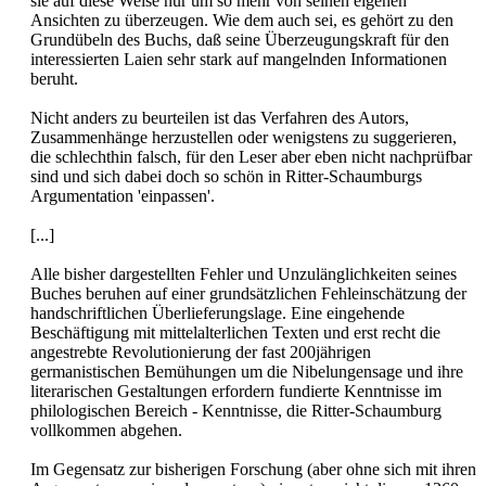
sie auf diese Weise nur um so mehr von seinen eigenen
Ansichten zu überzeugen. Wie dem auch sei, es gehört zu den
Grundübeln des Buchs, daß seine Überzeugungskraft für den
interessierten Laien sehr stark auf mangelnden Informationen
beruht.
Nicht anders zu beurteilen ist das Verfahren des Autors,
Zusammenhänge herzustellen oder wenigstens zu suggerieren,
die schlechthin falsch, für den Leser aber eben nicht nachprüfbar
sind und sich dabei doch so schön in Ritter-Schaumburgs
Argumentation 'einpassen'.
[...]
Alle bisher dargestellten Fehler und Unzulänglichkeiten seines
Buches beruhen auf einer grundsätzlichen Fehleinschätzung der
handschriftlichen Überlieferungslage. Eine eingehende
Beschäftigung mit mittelalterlichen Texten und erst recht die
angestrebte Revolutionierung der fast 200jährigen
germanistischen Bemühungen um die Nibelungensage und ihre
literarischen Gestaltungen erfordern fundierte Kenntnisse im
philologischen Bereich - Kenntnisse, die Ritter-Schaumburg
vollkommen abgehen.
Im Gegensatz zur bisherigen Forschung (aber ohne sich mit ihren