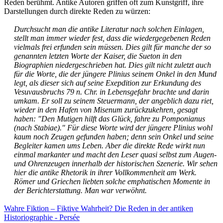
Reden berühmt. Antike Autoren griffen oft zum Kunstgriff, ihre
Darstellungen durch direkte Reden zu würzen:
Durchsucht man die antike Literatur nach solchen Einlagen,
stellt man immer wieder fest, dass die wiedergegebenen Reden
vielmals frei erfunden sein müssen. Dies gilt für manche der so
genannten letzten Worte der Kaiser, die Sueton in den
Biographien niedergeschrieben hat. Dies gilt nicht zuletzt auch
für die Worte, die der jüngere Plinius seinem Onkel in den Mund
legt, als dieser sich auf seine Exepdition zur Erkundung des
Vesuvausbruchs 79 n. Chr. in Lebensgefahr brachte und darin
umkam. Er soll zu seinem Steuermann, der angeblich dazu riet,
wieder in den Hafen von Misenum zurückzukehren, gesagt
haben: "Den Mutigen hilft das Glück, fahre zu Pomponianus
(nach Stabiae)." Für diese Worte wird der jüngere Plinius wohl
kaum noch Zeugen gefunden haben; denn sein Onkel und seine
Begleiter kamen ums Leben. Aber die direkte Rede wirkt nun
einmal markanter und macht den Leser quasi selbst zum Augen-
und Ohrenzeugen innerhalb der historischen Szenerie. Wir sehen
hier die antike Rhetorik in ihrer Vollkommenheit am Werk.
Römer und Griechen liebten solche emphatischen Momente in
der Berichterstattung. Man war verwöhnt.
Wahre Fiktion – Fiktive Wahrheit? Die Reden in der antiken
Historiographie - Persée