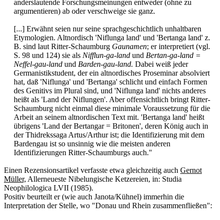
anderslautende Forschungsmeinungen entweder (ohne zu
argumentieren) ab oder verschweige sie ganz.
[...] Erwähnt seien nur seine sprachgeschichtlich unhaltbaren
Etymologien. Altnordisch 'Niflunga land' und 'Bertanga land' z.
B. sind laut Ritter-Schaumburg
Gaunamen
; er interpretiert (vgl.
S. 98 und 124) sie als
Nifflun-ga-land
und
Bertan-ga-land =
Neffel-gau-land
und
Barden-gau-land.
Dabei weiß jeder
Germanistikstudent, der ein altnordisches Proseminar absolviert
hat, daß 'Niflunga' und 'Bertanga' schlicht und einfach Formen
des Genitivs im Plural sind, und 'Niflunga land' nichts anderes
heißt als 'Land der Niflungen'. Aber offensichtlich bringt Ritter-
Schaumburg nicht einmal diese minimale Voraussetzung für die
Arbeit an seinem altnordischen Text mit. 'Bertanga land' heißt
übrigens 'Land der Bertangar = Britonen', deren König auch in
der Thidrekssaga Artus/Arthur ist; die Identifizierung mit dem
Bardengau ist so unsinnig wie die meisten anderen
Identifizierungen Ritter-Schaumburgs auch."​
Einen Rezensionsartikel verfasste etwa gleichzeitig auch
Gernot
Müller,
Allerneueste Nibelungische Ketzereien, in: Studia
Neophilologica LVII (1985).
Positiv beurteilt er (wie auch Janota/Kühnel) immerhin die
Interpretation der Stelle, wo "Donau und Rhein zusammenfließen":