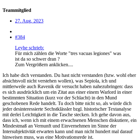
Teammitglied
27. Aug. 2023
#384
Leyhe schrieb:
Für mich zählen die Worte "tres vacuas legiones" was
ist da so schwer dran ?
Zum Vergrößern anklicken....
Ich habe dich verstanden. Du hast nicht verstanden (bzw. wohl eher
absichtsvoll nicht verstehen wollen), was Sepiola, ich und
mittlerweile auch Ravenik dir versucht haben nahezubringen: dass
es sich ausdrücklich um ein Zitat aus einer einem Warlord in einer
bestimmten Situation (kurz vor der Schlacht) in den Mund
geschobenen Rede handelt. Tu doch bitte nicht so, als würde dich
jeder desinteressierte Sechstklässler bzgl. historischer Textanalyse
mit derlei Leichtigkeit in die Tasche stecken. Ich gehe davon aus,
dass ich, wenn ich mit einem erwachsenen Menschen diskutiere, ein
Mindestmaß an Vernunft und Einvernehmen im Sinne der
Intersubjektivität erwarten kann und man nicht hundert mal darauf
hinweisen muss, was eine Motivationsrede ist.