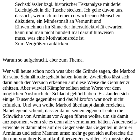
Sechstklässler bzgl. historischer Textanalyse mit derlei
Leichtigkeit in die Tasche stecken. Ich gehe davon aus,
dass ich, wenn ich mit einem erwachsenen Menschen
diskutiere, ein Mindestmaß an Vernunft und
Einvernehmen im Sinne der Intersubjektivität erwarten
kann und man nicht hundert mal darauf hinweisen
muss, was eine Motivationsrede ist.
Zum Vergrößern anklicken....
Warum so aufgebracht, aber zum Thema.
Wer will heute schon noch was über die Gründe sagen, die Marbod
für seine Schmährede gehabt haben könnte. Zweifellos lässt sich
darin auch der Versuch erkennen auf diese Weise die Gemüter zu
erhitzen. Aber wieviel Kämpfer sollten seine Worte vor dem
möglichen Ausbruch der Schlacht gehört haben. Es standen sich
einige Tausende gegenüber und das Mikrofon war noch nicht
erfunden. Und wen wollte Marbod überhaupt damit erreichen.
Naheliegend scheint, dass er damit seinen eigenen Leuten die
Schwäche von Arminius vor Augen führen wollte, um sie damit
anzuspornen, wenn sie es denn alle vernommen hätten. Andererseits
erreichte er damit aber auf der Gegenseite das Gegenteil in dem er
Arminius und seine Mannen umso mehr gegen sich aufbrachte die
ihn nun von ihrer Kampfkraft überzeugen wollten. Er musste also