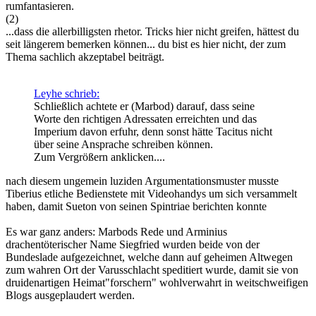
rumfantasieren.
(2)
...dass die allerbilligsten rhetor. Tricks hier nicht greifen, hättest du
seit längerem bemerken können... du bist es hier nicht, der zum
Thema sachlich akzeptabel beiträgt.
Leyhe schrieb:
Schließlich achtete er (Marbod) darauf, dass seine
Worte den richtigen Adressaten erreichten und das
Imperium davon erfuhr, denn sonst hätte Tacitus nicht
über seine Ansprache schreiben können.
Zum Vergrößern anklicken....
nach diesem ungemein luziden Argumentationsmuster musste
Tiberius etliche Bedienstete mit Videohandys um sich versammelt
haben, damit Sueton von seinen Spintriae berichten konnte
Es war ganz anders: Marbods Rede und Arminius
drachentöterischer Name Siegfried wurden beide von der
Bundeslade aufgezeichnet, welche dann auf geheimen Altwegen
zum wahren Ort der Varusschlacht speditiert wurde, damit sie von
druidenartigen Heimat"forschern" wohlverwahrt in weitschweifigen
Blogs ausgeplaudert werden.