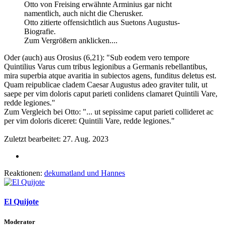
Otto von Freising erwähnte Arminius gar nicht
namentlich, auch nicht die Cherusker.
Otto zitierte offensichtlich aus Suetons Augustus-
Biografie.
Zum Vergrößern anklicken....
Oder (auch) aus Orosius (6,21): "Sub eodem vero tempore
Quintilius Varus cum tribus legionibus a Germanis rebellantibus,
mira superbia atque avaritia in subiectos agens, funditus deletus est.
Quam reipublicae cladem Caesar Augustus adeo graviter tulit, ut
saepe per vim doloris caput parieti conlidens clamaret Quintili Vare,
redde legiones."
Zum Vergleich bei Otto: "... ut sepissime caput parieti collideret ac
per vim doloris diceret: Quintili Vare, redde legiones."
Zuletzt bearbeitet:
27. Aug. 2023
Reaktionen:
dekumatland
und
Hannes
El Quijote
Moderator