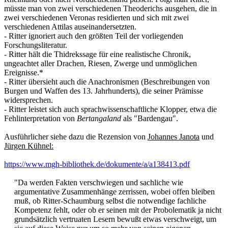
müsste man von zwei verschiedenen Theoderichs ausgehen, die in
zwei verschiedenen Veronas residierten und sich mit zwei
verschiedenen Attilas auseinandersetzten.
- Ritter ignoriert auch den größten Teil der vorliegenden
Forschungsliteratur.
- Ritter hält die Thidrekssage für eine realistische Chronik,
ungeachtet aller Drachen, Riesen, Zwerge und unmöglichen
Ereignisse.*
- Ritter übersieht auch die Anachronismen (Beschreibungen von
Burgen und Waffen des 13. Jahrhunderts), die seiner Prämisse
widersprechen.
- Ritter leistet sich auch sprachwissenschaftliche Klopper, etwa die
Fehlinterpretation von
Bertangaland
als "Bardengau".
Ausführlicher siehe dazu die Rezension von
Johannes Janota
und
Jürgen Kühnel:
https://www.mgh-bibliothek.de/dokumente/a/a138413.pdf
"Da werden Fakten verschwiegen und sachliche wie
argumentative Zusammenhänge zerrissen, wobei offen bleiben
muß, ob Ritter-Schaumburg selbst die notwendige fachliche
Kompetenz fehlt, oder ob er seinen mit der Probolematik ja nicht
grundsätzlich vertruaten Lesern bewußt etwas verschweigt, um