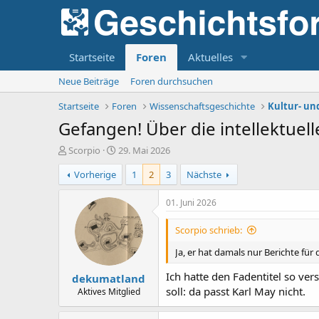
Startseite
Foren
Aktuelles
Neue Beiträge
Foren durchsuchen
Startseite
Foren
Wissenschaftsgeschichte
Kultur- un
Gefangen! Über die intellektuel
E
E
Scorpio
29. Mai 2026
r
r
Vorherige
1
2
3
Nächste
s
s
t
t
e
e
01. Juni 2026
l
l
l
l
Scorpio schrieb:
e
t
r
a
Ja, er hat damals nur Berichte für
m
Ich hatte den Fadentitel so ver
dekumatland
soll: da passt Karl May nicht.
Aktives Mitglied