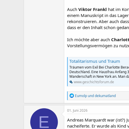
Auch
Viktor Frankl
hat im Kon
einem Manuskript in das Lage
rekonstruieren. Aber auch dass
dass er den Inhalt schon gedank
Ich möchte aber auch
Charlot
Vorstellungsvermögen zu nutz
Totalitarismus und Traum
Träumen vom Exil Bei Charlotte Bera
Deutschland. Eine Hausfrau Anfang 3
Wanderschaft in New York an. Man da
www.geschichtsforum.de
R
Eumolp
und
dekumatland
e
a
k
01. Juni 2026
t
E
i
Andreas Marquardt war (ist?) J
o
nacheiferte. Er wurde als Kind 
n