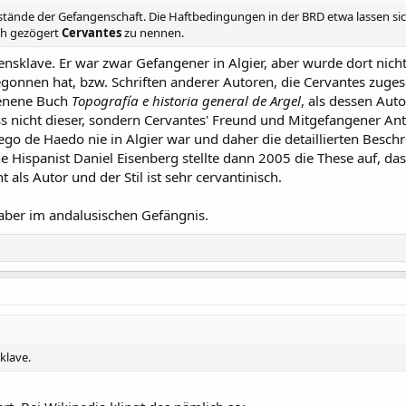
mstände der Gefangenschaft. Die Haftbedingungen in der BRD etwa lassen sic
uch gezögert
Cervantes
zu nennen.
nsklave. Er war zwar Gefangener in Algier, aber wurde dort nicht 
begonnen hat, bzw. Schriften anderer Autoren, die Cervantes zuges
hienene Buch
Topografía e historia general de Argel
, als dessen Aut
s nicht dieser, sondern Cervantes' Freund und Mitgefangener Anto
ego de Haedo nie in Algier war und daher die detaillierten Beschr
Hispanist Daniel Eisenberg stellte dann 2005 die These auf, dass
 als Autor und der Stil ist sehr cervantinisch.
ber im andalusischen Gefängnis.
klave.