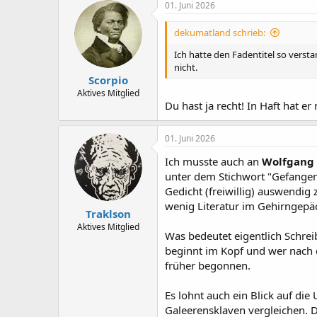
01. Juni 2026
dekumatland schrieb:
Ich hatte den Fadentitel so versta
nicht.
Scorpio
Aktives Mitglied
Du hast ja recht! In Haft hat er
01. Juni 2026
Ich musste auch an
Wolfgang
unter dem Stichwort "Gefangene
Gedicht (freiwillig) auswendig 
wenig Literatur im Gehirngepä
Traklson
Aktives Mitglied
Was bedeutet eigentlich Schreib
beginnt im Kopf und wer nach d
früher begonnen.
Es lohnt auch ein Blick auf di
Galeerensklaven vergleichen. 