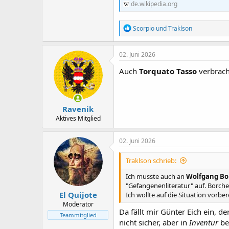
de.wikipedia.org
R
Scorpio
und
Traklson
e
a
k
02. Juni 2026
t
i
Auch
Torquato Tasso
verbracht
o
n
e
n
Ravenik
:
Aktives Mitglied
02. Juni 2026
Traklson schrieb:
Ich musste auch an
Wolfgang Bo
"Gefangenenliteratur" auf. Borcher
El Quijote
Ich wollte auf die Situation vorbe
Moderator
Da fällt mir Günter Eich ein, d
Teammitglied
nicht sicher, aber in
Inventur
be