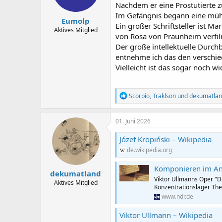
Nachdem er eine Prostutierte 
e
n
Im Gefängnis begann eine mühs
Eumolp
:
Ein großer Schriftsteller ist 
Aktives Mitglied
von Rosa von Praunheim verfil
Der große intellektuelle Durch
entnehme ich das den verschie
Vielleicht ist das sogar noch wi
R
Scorpio
,
Traklson
und
dekumatla
e
a
k
01. Juni 2026
t
i
Józef Kropiński – Wikipedia
o
de.wikipedia.org
n
e
n
Komponieren im Ang
dekumatland
:
Viktor Ullmanns Oper "De
Aktives Mitglied
Konzentrationslager The
www.ndr.de
Viktor Ullmann – Wikipedia