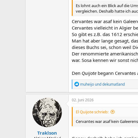
Es lohnt auch ein Blick auf die U
vergleichen. Deshalb hatte ich a
Cervantes war asaf kein Galeere
Cervantes vielleicht in Algier 
So gibt es z.B. das 1612 ersc
Man hat aber lange gesagt, das
dieses Buchs sei, schon weil Di
Der renommierte amerikanische 
war. Sosa kennen wir sonst nicht
Den
Quijote
begann Cervantes a
R
muheijo
und
dekumatland
e
a
k
02. Juni 2026
t
i
El Quijote schrieb:
o
n
Cervantes war asaf kein Galeerens
e
n
Traklson
: