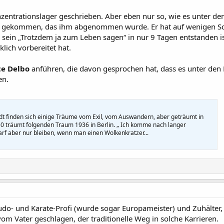
zentrationslager geschrieben. Aber eben nur so, wie es unter den
r gekommen, das ihm abgenommen wurde. Er hat auf wenigen Sch
 sein „Trotzdem ja zum Leben sagen“ in nur 9 Tagen entstanden is
lich vorbereitet hat.
te Delbo
anführen, die davon gesprochen hat, dass es unter den
en.
dt finden sich einige Träume vom Exil, vom Auswandern, aber geträumt in
0 träumt folgenden Traum 1936 in Berlin. „ Ich komme nach langer
rf aber nur bleiben, wenn man einen Wolkenkratzer...
udo- und Karate-Profi (wurde sogar Europameister) und Zuhälter, 
vom Vater geschlagen, der traditionelle Weg in solche Karrieren.