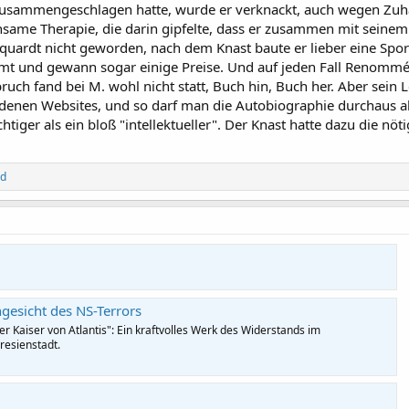
zusammengeschlagen hatte, wurde er verknackt, auch wegen Zuhä
ame Therapie, die darin gipfelte, dass er zusammen mit seinem
Marquardt nicht geworden, nach dem Knast baute er lieber eine Sp
mt und gewann sogar einige Preise. Und auf jeden Fall Renommée
bruch fand bei M. wohl nicht statt, Buch hin, Buch her. Aber sein
denen Websites, und so darf man die Autobiographie durchaus al
chtiger als ein bloß "intellektueller". Der Knast hatte dazu die nöt
nd
esicht des NS-Terrors
r Kaiser von Atlantis": Ein kraftvolles Werk des Widerstands im
resienstadt.