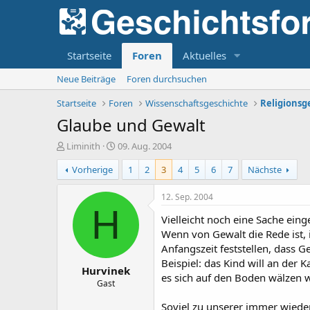
Startseite
Foren
Aktuelles
Neue Beiträge
Foren durchsuchen
Startseite
Foren
Wissenschaftsgeschichte
Religionsg
Glaube und Gewalt
E
E
Liminith
09. Aug. 2004
r
r
Vorherige
1
2
3
4
5
6
7
Nächste
s
s
t
t
e
e
12. Sep. 2004
l
l
H
Vielleicht noch eine Sache eing
l
l
e
t
Wenn von Gewalt die Rede ist, 
r
a
Anfangszeit feststellen, dass G
m
Beispiel: das Kind will an der
Hurvinek
es sich auf den Boden wälzen wi
Gast
Soviel zu unserer immer wieder