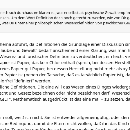
ensch sich durchaus im klaren ist, was er selbst als psychische Gewalt emp
zen. Um dem Wort Definition doch noch gerecht zu werden, wie von Dir gefo
was Du unter einer philosophischen Wesensdefinition von psychischer Gewalt 
hema abführt, da Definitionen die Grundlage einer Diskussion si
laube und Gewalt" bedarf anscheinend einer Klärung, was man hi
ens- und juristischer Definition zu verdeutlichen, ein leicht vers
apier ist Papier, das kein Chlor enthält (sprich, bei dessen Herste
orfreies Papier gilt Papier, bei dessen Herstellung nicht mehr als 
Papier ist (neben der Tatsache, daß es tatsächlich Papier ist), da
lorfrei "definiert" werden.
dliche Definitionen. Die eine will das Wesen eines Dinges wiede
ht und Gesetz bezeichnen oder nicht bezeichnen darf. Wesensdefi
 GILT". Mathematisch ausgedrückt ist das eine mal = zu setzen, d
ein soll, weiß ich nicht. Sie ist entweder allgemeingültig, oder 
tliche Bedingung, damit die Eltern nicht wollen, daß ihn das Kind n
 das Zugreifen des Kindes sicher ohne jegliche (auch nicht sozia