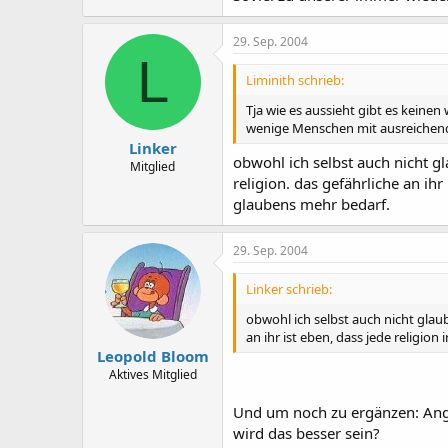
29. Sep. 2004
L
Liminith schrieb:
Tja wie es aussieht gibt es keinen
wenige Menschen mit ausreichend
Linker
obwohl ich selbst auch nicht g
Mitglied
religion. das gefährliche an ihr
glaubens mehr bedarf.
29. Sep. 2004
Linker schrieb:
obwohl ich selbst auch nicht glau
an ihr ist eben, dass jede religion
Leopold Bloom
Aktives Mitglied
Und um noch zu ergänzen: Ange
wird das besser sein?