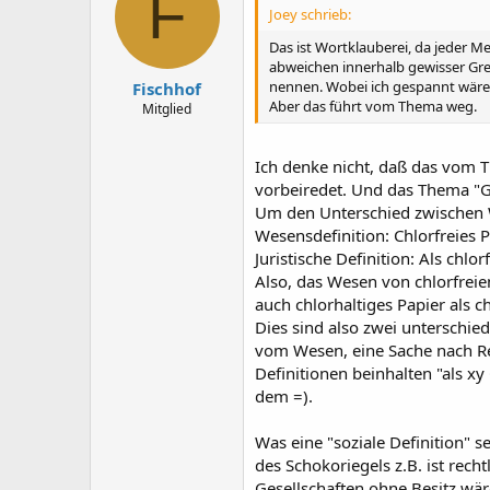
F
Joey schrieb:
Das ist Wortklauberei, da jeder M
abweichen innerhalb gewisser Gren
nennen. Wobei ich gespannt wäre, 
Fischhof
Aber das führt vom Thema weg.
Mitglied
Ich denke nicht, daß das vom T
vorbeiredet. Und das Thema "G
Um den Unterschied zwischen Wes
Wesensdefinition: Chlorfreies P
Juristische Definition: Als chl
Also, das Wesen von chlorfreiem 
auch chlorhaltiges Papier als ch
Dies sind also zwei unterschie
vom Wesen, eine Sache nach Rec
Definitionen beinhalten "als xy
dem =).
Was eine "soziale Definition" s
des Schokoriegels z.B. ist rech
Gesellschaften ohne Besitz wäre