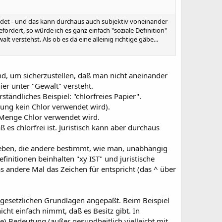
findet - und das kann durchaus auch subjektiv voneinander
rdert, so würde ich es ganz einfach "soziale Definition"
verstehst. Als ob es da eine alleinig richtige gäbe...
nd, um sicherzustellen, daß man nicht aneinander
er unter "Gewalt" versteht.
tändliches Beispiel: "chlorfreies Papier".
llung kein Chlor verwendet wird).
xy Menge Chlor verwendet wird.
ß es chlorfrei ist. Juristisch kann aber durchaus
rgeben, die andere bestimmt, wie man, unabhängig
nitionen beinhalten "xy IST" und juristische
as andere Mal das Zeichen für entspricht (das ^ über
den gesetzlichen Grundlagen angepaßt. Beim Beispiel
icht einfach nimmt, daß es Besitz gibt. In
le) Bedeutung (außer gesundheitlich vielleicht mit