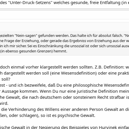
m des "Unter-Druck-Setzens" welches gesunde, freie Entfaltung (
ezielten "Nein-sagen" gefunden werden. Das halte ich für absolut falsch. "N
ine Frage der Erziehung, oder gerade das Ergebniss von Erziehung aus der w
in ich mir sicher. Sei es Einschränkung die unsozial ist oder sich unsozial a
g (in ebenso gesunden Grenzen) hemmt.
 doch einmal vorher klargestellt werden sollten. Z.B. Definition: 
 dargestellt werden soll (eine Wesensdefinition) oder eine praktik
soll?
st - und ich bezweifele, daß Du eine philosophische Wesensdefin
ger Aussage kommen. Wenn Du nur eine juristische Definition mei
he Gewalt, die nach deutschem oder sonsteinem Recht strafbar ist
wird.
t die Verhinderung des Willens einer anderen Person Gewalt an 
en, oder schlagen), so ist es psychische Gewalt.
rische Gewalt in der Negierung des Beispieles von Hurvinek einf