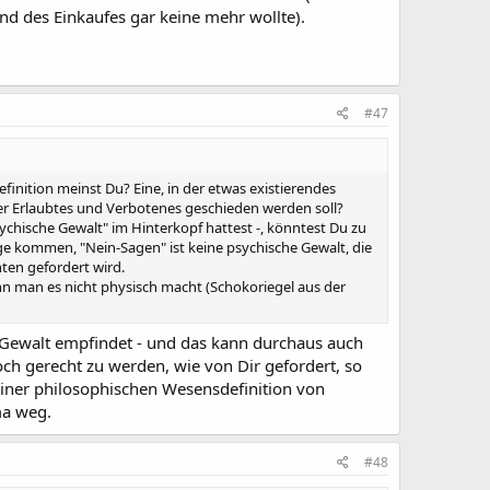
nd des Einkaufes gar keine mehr wollte).
#47
Definition meinst Du? Eine, in der etwas existierendes
 der Erlaubtes und Verbotenes geschieden werden soll?
ychische Gewalt" im Hinterkopf hattest -, könntest Du zu
ge kommen, "Nein-Sagen" ist keine psychische Gewalt, die
hten gefordert wird.
nn man es nicht physisch macht (Schokoriegel aus der
he Gewalt empfindet - und das kann durchaus auch
h gerecht zu werden, wie von Dir gefordert, so
einer philosophischen Wesensdefinition von
ma weg.
#48