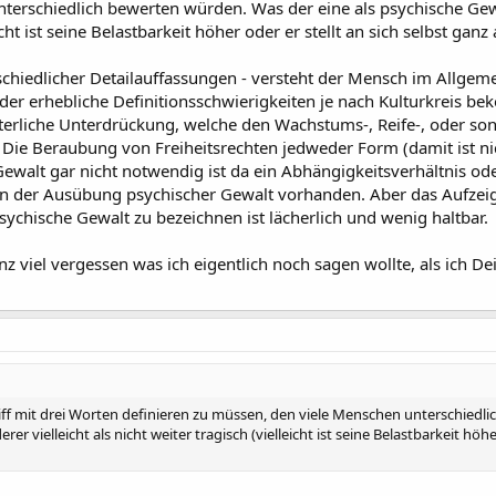
erschiedlich bewerten würden. Was der eine als psychische Gewa
eicht ist seine Belastbarkeit höher oder er stellt an sich selbst gan
erschiedlicher Detailauffassungen - versteht der Mensch im Allgem
der erhebliche Definitionsschwierigkeiten je nach Kulturkreis be
Elterliche Unterdrückung, welche den Wachstums-, Reife-, oder s
. Die Beraubung von Freiheitsrechten jedweder Form (damit ist ni
walt gar nicht notwendig ist da ein Abhängigkeitsverhältnis ode
von der Ausübung psychischer Gewalt vorhanden. Aber das Aufze
ychische Gewalt zu bezeichnen ist lächerlich und wenig haltbar.
z viel vergessen was ich eigentlich noch sagen wollte, als ich Dei
iff mit drei Worten definieren zu müssen, den viele Menschen unterschiedl
r vielleicht als nicht weiter tragisch (vielleicht ist seine Belastbarkeit höh