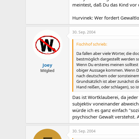
meintest, daß Du das Kind vor 
Hurvinek: Wer fordert Gewaltl
30. Sep. 2004
Fischhof schrieb:
Da fallen aber viele Wörter, die do
bestmöglich dargestellt werden so
Wenn Du ersteres meinen solltest 
Joey
obiger Aussage kommen. Wenn Du n
Mitglied
nach deutschem oder sonsteinem Re
Grundsätzlich ist aber zunächst d
Hand reißen, oder schlagen), so is
Das ist Wortklauberei, da jede
subjektiv voneinander abweich
würde ich es ganz einfach "soz
psychischer Gewalt verstehst. A
30. Sep. 2004