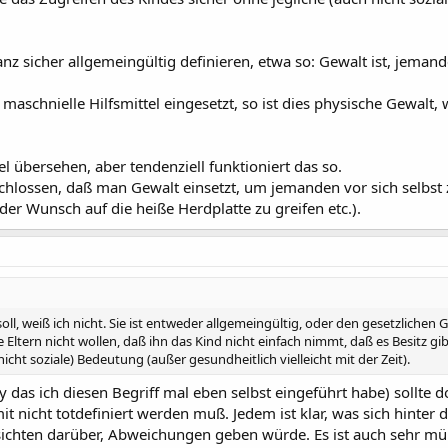
ganz sicher allgemeingültig definieren, etwa so: Gewalt ist, jem
aschnielle Hilfsmittel eingesetzt, so ist dies physische Gewalt, w
el übersehen, aber tendenziell funktioniert das so.
chlossen, daß man Gewalt einsetzt, um jemanden vor sich selbst 
der Wunsch auf die heiße Herdplatte zu greifen etc.).
 soll, weiß ich nicht. Sie ist entweder allgemeingültig, oder den gesetzliche
e Eltern nicht wollen, daß ihn das Kind nicht einfach nimmt, daß es Besitz gi
nicht soziale) Bedeutung (außer gesundheitlich vielleicht mit der Zeit).
rry das ich diesen Begriff mal eben selbst eingeführt habe) sollte 
t nicht totdefiniert werden muß. Jedem ist klar, was sich hinter
sichten darüber, Abweichungen geben würde. Es ist auch sehr müß