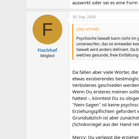
auswirkt oder sei es eine For
30. Sep. 2004
F
Joey schrieb:
Psychische Gewalt kann nicht im g
unterworfen, das ist entweder ke
Gewalt wird anders definiert. Da b
Fischhof
welches gesunde, freie Entfaltun
Mitglied
Da fallen aber viele Wörter, die
etwas existierendes bestmöglich
Verbotenes geschieden werden 
Wenn Du ersteres meinen sollte
hattest -, könntest Du zu obi
"Nein-Sagen" ist keine psychisc
Erziehungspflichten gefordert 
Grundsätzlich ist aber zunächs
(Schokoriegel aus der Hand reiß
Mercy: Du verlegst die erziehe