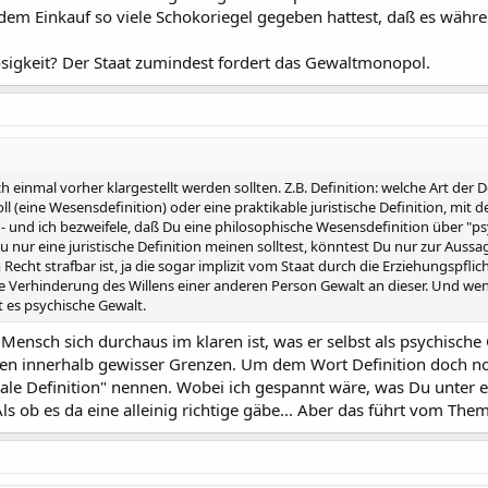
dem Einkauf so viele Schokoriegel gegeben hattest, daß es währe
osigkeit? Der Staat zumindest fordert das Gewaltmonopol.
ch einmal vorher klargestellt werden sollten. Z.B. Definition: welche Art der 
ll (eine Wesensdefinition) oder eine praktikable juristische Definition, mit
- und ich bezweifele, daß Du eine philosophische Wesensdefinition über "ps
ur eine juristische Definition meinen solltest, könntest Du nur zur Aussa
cht strafbar ist, ja die sogar implizit vom Staat durch die Erziehungspflic
ie Verhinderung des Willens einer anderen Person Gewalt an dieser. Und we
t es psychische Gewalt.
r Mensch sich durchaus im klaren ist, was er selbst als psychisc
en innerhalb gewisser Grenzen. Um dem Wort Definition doch noc
iale Definition" nennen. Wobei ich gespannt wäre, was Du unter 
ls ob es da eine alleinig richtige gäbe... Aber das führt vom The