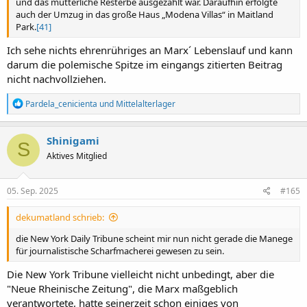
und das mütterliche Resterbe ausgezahlt war. Daraufhin erfolgte
auch der Umzug in das große Haus „Modena Villas“ in Maitland
Park.
[41]
Ich sehe nichts ehrenrühriges an Marx´ Lebenslauf und kann
darum die polemische Spitze im eingangs zitierten Beitrag
nicht nachvollziehen.
R
Pardela_cenicienta
und
Mittelalterlager
e
a
k
Shinigami
S
t
Aktives Mitglied
i
o
n
e
05. Sep. 2025
#165
n
:
dekumatland schrieb:
die New York Daily Tribune scheint mir nun nicht gerade die Manege
für journalistische Scharfmacherei gewesen zu sein.
Die New York Tribune vielleicht nicht unbedingt, aber die
"Neue Rheinische Zeitung", die Marx maßgeblich
verantwortete, hatte seinerzeit schon einiges von