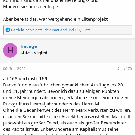
Kommunismus als nationaler Befreiungs- und
Modernisierungsideologie.
Aber bereits das, war weitgehend ein Elitenprojekt.
R
Pardela_cenicienta
,
dekumatland
und
El Quijote
e
a
k
hacege
H
t
Aktives Mitglied
i
o
n
e
06. Sep. 2025
#170
n
:
ad 168 und insb. 169:
Danke für die ausführlichen gedanklichen Ausflüge ins 20.
und 21. Jahrhundert. Bevor ich dazu zu einigen Punkten
meine Meinungen absondere, erlauben sie mir einen kurzen
Rückgriff ins Heimatjahrhunderts des Herrn M.:
Ohne die Gedankenwelt des Herrn Marx verkürzen zu wollen,
erlauben Sie mir bitte einen Aspekt herauszustellen: Marx gilt
ja sowohl als großer Feind, als auch als großer Bewunderer
des Kapitalismus. Er bewunderte am Kapitalismus seine