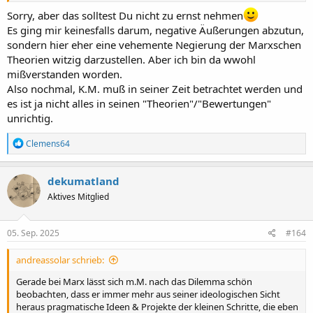
Sorry, aber das solltest Du nicht zu ernst nehmen
Es ging mir keinesfalls darum, negative Äußerungen abzutun,
sondern hier eher eine vehemente Negierung der Marxschen
Theorien witzig darzustellen. Aber ich bin da wwohl
mißverstanden worden.
Also nochmal, K.M. muß in seiner Zeit betrachtet werden und
es ist ja nicht alles in seinen "Theorien"/"Bewertungen"
unrichtig.
R
Clemens64
e
a
k
dekumatland
t
Aktives Mitglied
i
o
n
e
05. Sep. 2025
#164
n
:
andreassolar schrieb:
Gerade bei Marx lässt sich m.M. nach das Dilemma schön
beobachten, dass er immer mehr aus seiner ideologischen Sicht
heraus pragmatische Ideen & Projekte der kleinen Schritte, die eben