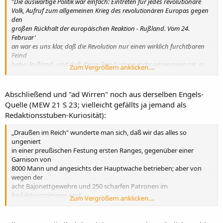
"Die auswärtige Politik war einfach: Eintreten für jedes revolutionäre
Volk, Aufruf zum allgemeinen Krieg des revolutionären Europas gegen
den
großen Rückhalt der europäischen Reaktion - Rußland. Vom 24.
Februar'
an war es uns klar, daß die Revolution nur einen wirklich furchtbaren
Feind
habe, Rußland, und daß dieser Feind um so mehr gezwungen sei, in
Zum Vergrößern anklicken....
den
Kampf einzutreten, je mehr die Bewegung europäische Dimensionen
an-
Abschließend und "ad Wirren" noch aus derselben Engels-
nahm. Die Ereignisse von Wien, Mailand, Berlin mußten den russischen
Quelle (MEW 21 S 23; vielleicht gefällts ja jemand als
Angriff verzögern, aber sein endliches Kommen wurde um so gewisser,
Redaktionsstuben-Kuriosität):
je
näher die Revolution Rußland auf den Leib rückte. Gelang es aber,
„Draußen im Reich" wunderte man sich, daß wir das alles so
Deutsch-
ungeniert
land zum Krieg gegen Rußland zu bringen, so war es aus mit
in einer preußischen Festung ersten Ranges, gegenüber einer
Habsburg und
Garnison von
Hohenzollern, und die Revolution siegte auf der ganzen Linie.
8000 Mann und angesichts der Hauptwache betrieben; aber von
Diese Politik geht durch jede Nummer der Zeitung bis zum Moment des
wegen der
wirklichen Einrückens der Russen in Ungarn, das unsere Voraussicht
acht Bajonettgewehre und 250 scharfen Patronen im
voll-
Redaktionszimmer und
Zum Vergrößern anklicken....
auf bestätigte und die Niederlage der Revolution entschied."
der roten Jakobinermützen der Setzer galt unser Haus bei den
Offizieren eben-
falls für eine Festung, die nicht durch bloßen Handstreich zu