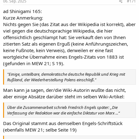
e
06. Sep. 2025
#171
n
:
ad Shinigami 165:
Kurze Anmerkung:
Nichts gegen Sie (das Zitat aus der Wikipedia ist korrekt), aber
viel gegen die deutschsprachige Wikipedia, die hier
offensichtlich geschlampt hat: Sie verkauft den von Ihnen
zitierten Satz als eigenen Erguß (keine Anführungszeichen,
keine Fußnote, kein Verweis), derweilen er eine fast
wortgleiche Übernahme eines Engels-Zitats von 1883 ist
(gefunden in MEW 21; S 19).
"Einige, unteilbare, demokratische deutsche Republik und Krieg mit
Rußland, der Wiederherstellung Polens einschloß."
Man kann ja sagen, der/die Wiki-Autorin wußte das nicht,
aber einige Absätze darüber steht im selben Wiki-Artikel:
Über die Zusammenarbeit schrieb Friedrich Engels später: „Die
Verfassung der Redaktion war die einfache Diktatur von Marx ...“
Das Original stammt aus demselben Engels-Schriftstück
(ebenfalls MEW 21; selbe Seite 19)