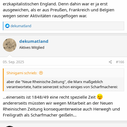
erzkapitalistischen England. Denn dahin war er ja erst
ausgewichen, als er aus Preußen, Frankreich und Belgien
wegen seiner Aktivitäten rausgeflogen war.
R
dekumatland
e
a
k
dekumatland
t
Aktives Mitglied
i
o
n
e
05. Sep. 2025
#166
n
:
Shinigami schrieb:
aber die "Neue Rheinische Zeitung", die Marx maßgeblich
verantwortete, hatte seinerzeit schon einiges von Scharfmacherei:
...einerseits ist 1848/49 eine recht spezielle Zeit
andererseits müssten wir wegen Mitarbeit an der Neuen
Rheinischen Zeitung konsequenterweise auch Herwegh und
Freiligrath als Scharfmacher geißeln...