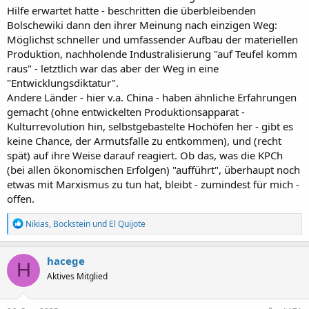
Hilfe erwartet hatte - beschritten die überbleibenden
Bolschewiki dann den ihrer Meinung nach einzigen Weg:
Möglichst schneller und umfassender Aufbau der materiellen
Produktion, nachholende Industralisierung "auf Teufel komm
raus" - letztlich war das aber der Weg in eine
"Entwicklungsdiktatur".
Andere Länder - hier v.a. China - haben ähnliche Erfahrungen
gemacht (ohne entwickelten Produktionsapparat -
Kulturrevolution hin, selbstgebastelte Hochöfen her - gibt es
keine Chance, der Armutsfalle zu entkommen), und (recht
spät) auf ihre Weise darauf reagiert. Ob das, was die KPCh
(bei allen ökonomischen Erfolgen) "aufführt", überhaupt noch
etwas mit Marxismus zu tun hat, bleibt - zumindest für mich -
offen.
R
Nikias
,
Bockstein
und
El Quijote
e
a
k
hacege
H
t
Aktives Mitglied
i
o
n