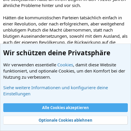
ähnliche Probleme hinter und vor sich.
Hätten die kommunistischen Parteien tatsächlich einfach in
einer Revolution, oder nach erfolgreichem, aber weitgehend
unblutigem Putsch die Macht übernommen, statt nach
blutigen Auseinandersetzungen, sowohl mit dem Ausland, als
auch der eigenen Bevölkerung, die Rückwirkung auf die
Vorstellungswelt der Anführer haben und Spielräume
Wir schützen deine Privatsphäre
begrenzen mussten, wäre das gegebenenfalls anders
gelaufen und hätte zu anderen Möglichkeitsräumen geführt
Wir verwenden essentielle
Cookies
, damit diese Website
oder hätte früher dazu geführt.
funktioniert, und optionale Cookies, um den Komfort bei der
Nutzung zu verbessern.
Siehe weitere Informationen und konfiguriere deine
hacege schrieb:
Einstellungen
Nach dem Ausbleiben der Revolutionen im Nachkriegseuropa - die
man erwartet und von denen man sich Unterstützung und
Alle Cookies akzeptieren
"brüderliche" Hilfe erwartet hatte - beschritten die überbleibenden
Bolschewiki dann den ihrer Meinung nach einzigen Weg: Möglichst
schneller und umfassender Aufbau der materiellen Produktion,
Optionale Cookies ablehnen
nachholende Industralisierung "auf Teufel komm raus" - letztlich war
das aber der Weg in eine "Entwicklungsdiktatur".