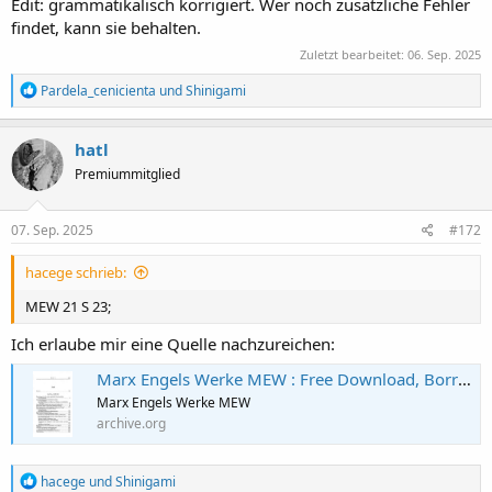
Edit: grammatikalisch korrigiert. Wer noch zusätzliche Fehler
nehmen sei.
findet, kann sie behalten.
Zuletzt bearbeitet:
06. Sep. 2025
R
Pardela_cenicienta
und
Shinigami
e
a
k
hatl
t
Premiummitglied
i
o
n
e
07. Sep. 2025
#172
n
:
hacege schrieb:
MEW 21 S 23;
Ich erlaube mir eine Quelle nachzureichen:
Marx Engels Werke MEW : Free Download, Borrow, and Streaming : Internet Archive
Marx Engels Werke MEW
archive.org
R
hacege
und
Shinigami