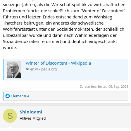
siebziger Jahren, als die Wirtschaftspolitik zu wirtschaftlichen
Problemen führte, die schließlich zum "Winter of Discontent"
führten und letzten Endes entscheidend zum Wahlsieg
Thatchers beitrugen, ein anderes der schwedische
Wohlfahrtsstaat unter den Sozialdemokraten, der schließlich
unbezahlbar wurde und dann nach Wahlniederlagen der
Sozialdemokraten reformiert und deutlich eingeschränkt
wurde.
Winter of Discontent - Wikipedia
en.wikipedia.org
Zuletzt bearbeitet:
05. Sep. 2025
R
Clemens64
e
a
k
Shinigami
S
t
Aktives Mitglied
i
o
n