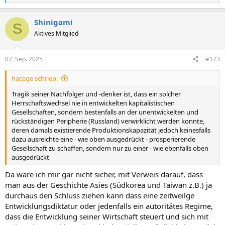
e
a
k
Shinigami
S
t
Aktives Mitglied
i
o
n
e
07. Sep. 2025
#173
n
:
hacege schrieb:
Tragik seiner Nachfolger und -denker ist, dass ein solcher
Herrschaftswechsel nie in entwickelten kapitalistischen
Gesellschaften, sondern bestenfalls an der unentwickelten und
rückständigen Peripherie (Russland) verwirklicht werden konnte,
deren damals existierende Produktionskapazität jedoch keinesfalls
dazu ausreichte eine - wie oben ausgedrückt - prosperierende
Gesellschaft zu schaffen, sondern nur zu einer - wie ebenfalls oben
ausgedrückt
Da wäre ich mir gar nicht sicher, mit Verweis darauf, dass
man aus der Geschichte Asies (Südkorea und Taiwan z.B.) ja
durchaus den Schluss ziehen kann dass eine zeitweilge
Entwicklungsdiktatur oder jedenfalls ein autoritätes Regime,
dass die Entwicklung seiner Wirtschaft steuert und sich mit