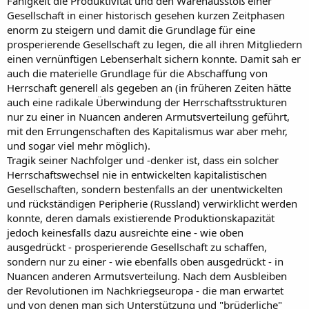
Fähigkeit die Produktivität und den Warenausstoß einer
Gesellschaft in einer historisch gesehen kurzen Zeitphasen
enorm zu steigern und damit die Grundlage für eine
prosperierende Gesellschaft zu legen, die all ihren Mitgliedern
einen vernünftigen Lebenserhalt sichern konnte. Damit sah er
auch die materielle Grundlage für die Abschaffung von
Herrschaft generell als gegeben an (in früheren Zeiten hätte
auch eine radikale Überwindung der Herrschaftsstrukturen
nur zu einer in Nuancen anderen Armutsverteilung geführt,
mit den Errungenschaften des Kapitalismus war aber mehr,
und sogar viel mehr möglich).
Tragik seiner Nachfolger und -denker ist, dass ein solcher
Herrschaftswechsel nie in entwickelten kapitalistischen
Gesellschaften, sondern bestenfalls an der unentwickelten
und rückständigen Peripherie (Russland) verwirklicht werden
konnte, deren damals existierende Produktionskapazität
jedoch keinesfalls dazu ausreichte eine - wie oben
ausgedrückt - prosperierende Gesellschaft zu schaffen,
sondern nur zu einer - wie ebenfalls oben ausgedrückt - in
Nuancen anderen Armutsverteilung. Nach dem Ausbleiben
der Revolutionen im Nachkriegseuropa - die man erwartet
und von denen man sich Unterstützung und "brüderliche"