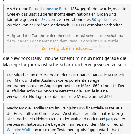
Als die neue
Republikanische Partei
1854 gegründet wurde, machte
Greeley das Blatt zu deren inoffiziellem nationalen Organ und
kämpfte gegen die
Sklaverei
. Am Vorabend des
Bürgerkrieges
wurden von der
Tribune
landesweit 300.000 Exemplare verbreitet.
Aufgrund der Zunahme der ehemals europäischen Leserschaft auf
dem „neuen Kontinent“ nach dem Revolutionsjahr 1848 wurde
journalistischer Kontakt dorthin gesucht. Dazu wurde unter
Zum Vergrößern anklicken....
anderen auch
Karl Marx
als
Londoner
Korrespondent
für die
New-
York Daily Tribune
verpflichtet. Von 1852/53 bis 1857 und von 1859
die New York Daily Tribune scheint mir nun nicht gerade die
bis 1862 arbeitete Marx für die
Tribune
. Wenn es um militärische
Manege für journalistische Scharfmacherei gewesen zu sein.
Themen ging, wie zum Beispiel den
Krimkrieg
, schrieb sein enger
Freund und Arbeitspartner
Friedrich Engels
die Artikel für ihn.
Die Mitarbeit an der
Tribune
endete, als Charles Dana die Mitarbeit
von Marx und aller Auslandskorrespondenten wegen
inneramerikanischer Angelegenheiten im März 1862 kündigte. Der
Ausfall der
Tribune
-Honorare versetzte die Familie in eine
verzweifelte Notlage, die über mehrere Monate anhielt.
[42]
Nachdem die Familie Marx im Frühjahr 1856 finanzielle Mittel aus
der Erbschaft von Caroline von Westphalen erhalten hatte, bezog
sie zunächst ein kleines Haus in der Maitland Park Road.
[40]
Weiter
verbessert hatte sich die Lage der Familie, nachdem Marx’ Freund
Wilhelm Wolff
ihn in seinem Testament großzügig bedacht hatte