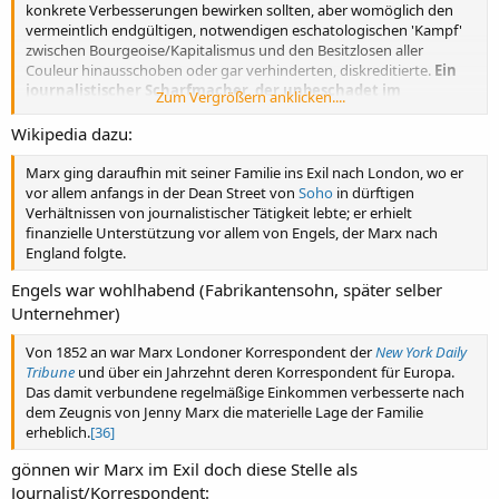
konkrete Verbesserungen bewirken sollten, aber womöglich den
vermeintlich endgültigen, notwendigen eschatologischen 'Kampf'
zwischen Bourgeoise/Kapitalismus und den Besitzlosen aller
Couleur hinausschoben oder gar verhinderten, diskreditierte.
Ein
journalistischer Scharfmacher, der unbeschadet im
Zum Vergrößern anklicken....
erzkapitalistischen UK in ziemlicher Freiheit leben konnte,
gut bürgerlich
.....
Wikipedia dazu:
Marx ging daraufhin mit seiner Familie ins Exil nach London, wo er
vor allem anfangs in der Dean Street von
Soho
in dürftigen
Verhältnissen von journalistischer Tätigkeit lebte; er erhielt
finanzielle Unterstützung vor allem von Engels, der Marx nach
England folgte.
Engels war wohlhabend (Fabrikantensohn, später selber
Unternehmer)
Von 1852 an war Marx Londoner Korrespondent der
New York Daily
Tribune
und über ein Jahrzehnt deren Korrespondent für Europa.
Das damit verbundene regelmäßige Einkommen verbesserte nach
dem Zeugnis von Jenny Marx die materielle Lage der Familie
erheblich.
[36]
gönnen wir Marx im Exil doch diese Stelle als
Journalist/Korrespondent: