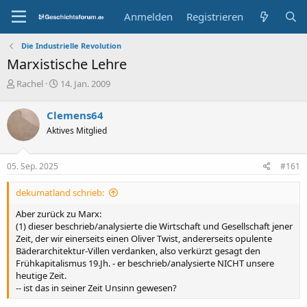
Anmelden
Registrieren
Die Industrielle Revolution
Marxistische Lehre
E
E
Rachel
14. Jan. 2009
r
r
s
s
Clemens64
t
t
Aktives Mitglied
e
e
l
l
l
l
05. Sep. 2025
#161
e
t
r
a
dekumatland schrieb:
m
Aber zurück zu Marx:
(1) dieser beschrieb/analysierte die Wirtschaft und Gesellschaft jener
Zeit, der wir einerseits einen Oliver Twist, andererseits opulente
Bäderarchitektur-Villen verdanken, also verkürzt gesagt den
Frühkapitalismus 19.Jh. - er beschrieb/analysierte NICHT unsere
heutige Zeit.
-- ist das in seiner Zeit Unsinn gewesen?