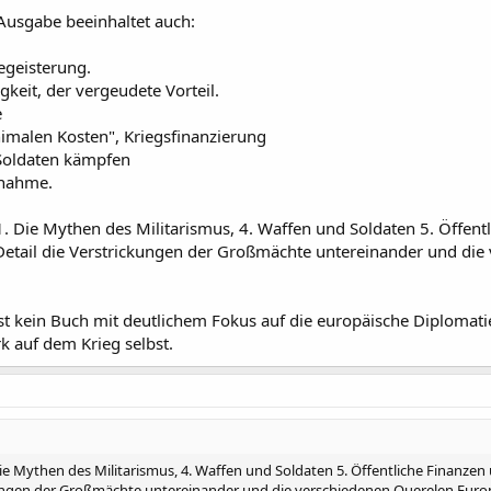
Ausgabe beeinhaltet auch:
egeisterung.
gkeit, der vergeudete Vorteil.
e
imalen Kosten", Kriegsfinanzierung
 Soldaten kämpfen
nnahme.
1. Die Mythen des Militarismus, 4. Waffen und Soldaten 5. Öffentl
 Detail die Verstrickungen der Großmächte untereinander und die
ist kein Buch mit deutlichem Fokus auf die europäische Diplomat
rk auf dem Krieg selbst.
Die Mythen des Militarismus, 4. Waffen und Soldaten 5. Öffentliche Finanzen 
kungen der Großmächte untereinander und die verschiedenen Querelen Europa