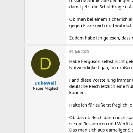
russiche Autokratie gegangen 
damit jetzt die Schuldfrage o.Ä.
Ob man bei einem sicherlich al
gegen Frankreich und wahrschein
Zudem habe ich gelesen, dass d
29. Juli 2025
D
Habe Ferguson selbst nicht gele
Notwendigkeit gab, im großen K
Fand diese Vorstellung immer et
DukeWell
deutsche Reich letzlich eine fr
Neues Mitglied
können.
Halte ich für äußerst fraglich,
Ob das dt. Reich dann noch spät
sie die Ressorucen und Werftka
Das man sich aus damaliger Sich