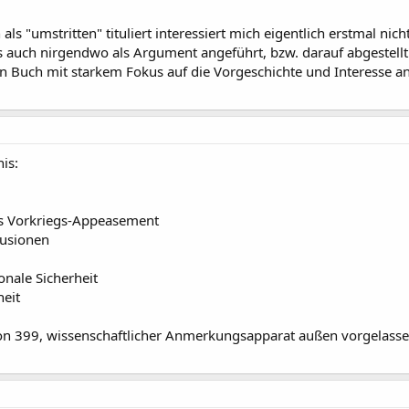
s "umstritten" tituliert interessiert mich eigentlich erstmal nic
s auch nirgendwo als Argument angeführt, bzw. darauf abgestellt
kein Buch mit starkem Fokus auf die Vorgeschichte und Interesse a
nis:
as Vorkriegs-Appeasement
lusionen
onale Sicherheit
heit
von 399, wissenschaftlicher Anmerkungsapparat außen vorgelassen