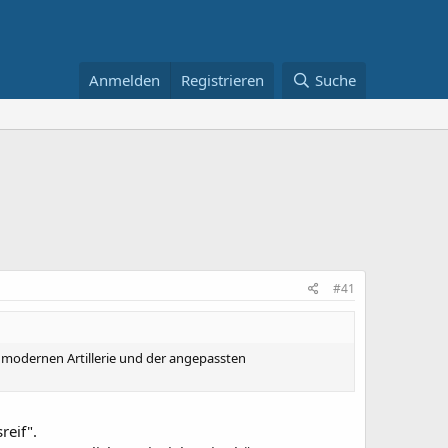
Anmelden
Registrieren
Suche
#41
 modernen Artillerie und der angepassten
reif".