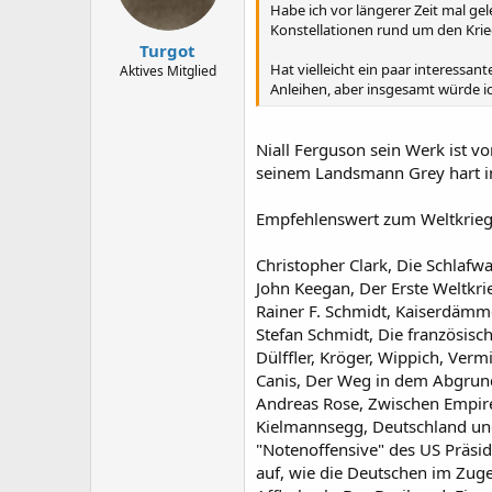
Habe ich vor längerer Zeit mal ge
Konstellationen rund um den Krie
Turgot
Hat vielleicht ein paar interessant
Aktives Mitglied
Anleihen, aber insgesamt würde i
Niall Ferguson sein Werk ist v
seinem Landsmann Grey hart ins 
Empfehlenswert zum Weltkrieg 
Christopher Clark, Die Schlafwa
John Keegan, Der Erste Weltkri
Rainer F. Schmidt, Kaiserdämm
Stefan Schmidt, Die französisch
Dülffler, Kröger, Wippich, Verm
Canis, Der Weg in dem Abgrun
Andreas Rose, Zwischen Empire
Kielmannsegg, Deutschland und 
"Notenoffensive" des US Präsid
auf, wie die Deutschen im Zug