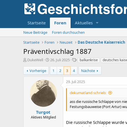
Startseite
Foren
Aktuelles
Neue Beiträge
Foren durchsuchen
Startseite
Foren
Neuzeit
Das Deutsche Kaiserreich
Präventivschlag 1887
E
E
S
DukeWell
26. Juli 2025
balkankrise
deutsches kais
r
r
c
s
s
h
Vorherige
1
2
3
4
Nächste
t
t
l
e
e
a
29. Juli 2025
l
l
g
l
l
w
dekumatland schrieb:
e
t
o
r
a
r
ass die russische Schlappe von n
m
t
Festungsbauweise (Port Artur) wu
e
Turgot
Aktives Mitglied
Die russische Schlappe wurde 