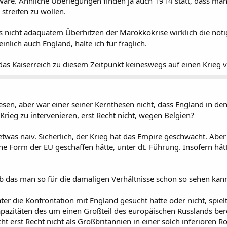
wäre. Ähnliche Überlegungen finden ja auch 1914 statt, dass man
 streifen zu wollen.
s nicht adäquatem Überhitzen der Marokkokrise wirklich die nöti
lich auch England, halte ich für fraglich.
as Kaiserreich zu diesem Zeitpunkt keineswegs auf einen Krieg v
sen, aber war einer seiner Kernthesen nicht, dass England in den 
rieg zu intervenieren, erst Recht nicht, wegen Belgien?
was naiv. Sicherlich, der Krieg hat das Empire geschwächt. Aber s
ühe Form der EU geschaffen hätte, unter dt. Führung. Insofern hät
 ob das man so für die damaligen Verhältnisse schon so sehen kan
er die Konfrontation mit England gesucht hätte oder nicht, spielt
pazitäten des um einen Großteil des europäischen Russlands ber
t erst Recht nicht als Großbritannien in einer solch inferioren Rol