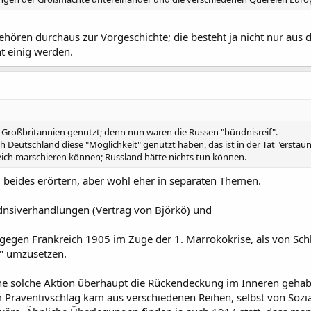
gehören durchaus zur Vorgeschichte; die besteht ja nicht nur aus 
t einig werden.
 Großbritannien genutzt; denn nun waren die Russen "bündnisreif".
Deutschland diese "Möglichkeit" genutzt haben, das ist in der Tat "erstaunl
eich marschieren können; Russland hätte nichts tun können.
 beides erörtern, aber wohl eher in separaten Themen.
ndnsiverhandlungen (Vertrag von Björkö) und
 gegen Frankreich 1905 im Zuge der 1. Marrokokrise, als von Schli
h" umzusetzen.
eine solche Aktion überhaupt die Rückendeckung im Inneren gehab
 Präventivschlag kam aus verschiedenen Reihen, selbst von Sozi