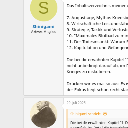
S
Das Inhaltsverzeichnis meiner 
7. Augusttage, Mythos Kriegsb
8. Wirtschaftliche Leistungsfähi
Shinigami
9. Strategie, Taktik und Verlust
Aktives Mitglied
10. "Maximales Blutbad zu min
11. Der Todesinstinkt: Warum
12. Kapitulation und Gefange
Die bei dir erwähnten Kapitel "
nicht unbedingt darauf ab, im
Krieges zu diskutieren.
Drücken wir es mal so aus: Es 
der Fokus liegt schon recht sta
29. Juli 2025
Shinigami schrieb:
Die bei dir erwähnten Kapitel "1. 
darauf ab, im Detail die Verstric