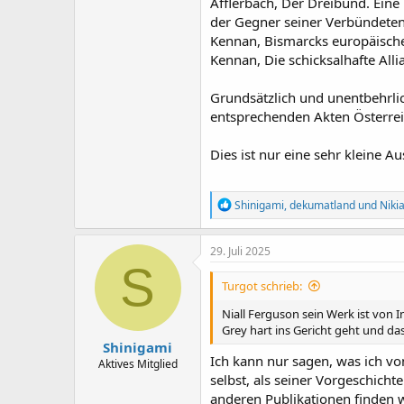
Afflerbach, Der Dreibund. Eine
der Gegner seiner Verbündeten
Kennan, Bismarcks europäische
Kennan, Die schicksalhafte All
Grundsätzlich und unentbehrlic
entsprechenden Akten Österre
Dies ist nur eine sehr kleine A
R
Shinigami
,
dekumatland
und
Niki
e
a
k
29. Juli 2025
t
S
i
Turgot schrieb:
o
n
Niall Ferguson sein Werk ist von 
e
Grey hart ins Gericht geht und das 
n
Shinigami
:
Ich kann nur sagen, was ich vo
Aktives Mitglied
selbst, als seiner Vorgeschicht
anderen Publikationen finden 