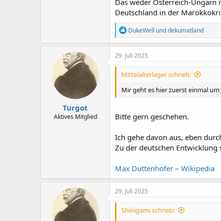
Das weder Österreich-Ungarn no
Deutschland in der Marokkokris
R
DukeWell
und
dekumatland
e
a
k
29. Juli 2025
t
i
Mittelalterlager schrieb:
o
n
Mir geht es hier zuerst einmal um
e
n
Turgot
:
Bitte gern geschehen.
Aktives Mitglied
Ich gehe davon aus, eben durc
Zu der deutschen Entwicklung 
Max Duttenhofer – Wikipedia
29. Juli 2025
Shinigami schrieb: