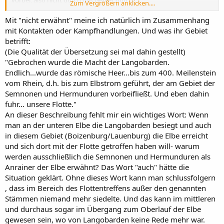
vorbei, also nicht durch das Gebiet durch.
Zum Vergrößern anklicken....
Dann wären eventuell die Langobarden relativ weit stromaufwärts
zu suchen...
Mit "nicht erwähnt" meine ich natürlich im Zusammenhang
mit Kontakten oder Kampfhandlungen. Und was ihr Gebiet
betrifft:
(Die Qualität der Übersetzung sei mal dahin gestellt)
"Gebrochen wurde die Macht der Langobarden.
Endlich...wurde das römische Heer...bis zum 400. Meilenstein
vom Rhein, d.h. bis zum Elbstrom geführt, der am Gebiet der
Semnonen und Hermunduren vorbeifließt. Und eben dahin
fuhr... unsere Flotte."
An dieser Beschreibung fehlt mir ein wichtiges Wort: Wenn
man an der unteren Elbe die Langobarden besiegt und auch
in diesem Gebiet (Boizenburg/Lauenburg) die Elbe erreicht
und sich dort mit der Flotte getroffen haben will- warum
werden ausschließlich die Semnonen und Hermunduren als
Anrainer der Elbe erwähnt? Das Wort "auch" hätte die
Situation geklärt. Ohne dieses Wort kann man schlussfolgern
, dass im Bereich des Flottentreffens außer den genannten
Stämmen niemand mehr siedelte. Und das kann im mittleren
und durchaus sogar im Übergang zum Oberlauf der Elbe
gewesen sein, wo von Langobarden keine Rede mehr war.