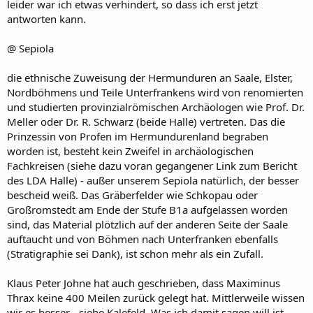
leider war ich etwas verhindert, so dass ich erst jetzt
antworten kann.
@ Sepiola
die ethnische Zuweisung der Hermunduren an Saale, Elster,
Nordböhmens und Teile Unterfrankens wird von renomierten
und studierten provinzialrömischen Archäologen wie Prof. Dr.
Meller oder Dr. R. Schwarz (beide Halle) vertreten. Das die
Prinzessin von Profen im Hermundurenland begraben
worden ist, besteht kein Zweifel in archäologischen
Fachkreisen (siehe dazu voran gegangener Link zum Bericht
des LDA Halle) - außer unserem Sepiola natürlich, der besser
bescheid weiß. Das Gräberfelder wie Schkopau oder
Großromstedt am Ende der Stufe B1a aufgelassen worden
sind, das Material plötzlich auf der anderen Seite der Saale
auftaucht und von Böhmen nach Unterfranken ebenfalls
(Stratigraphie sei Dank), ist schon mehr als ein Zufall.
Klaus Peter Johne hat auch geschrieben, dass Maximinus
Thrax keine 400 Meilen zurück gelegt hat. Mittlerweile wissen
wir es besser - siehe Kalefeld. Was ich damit sagen will ist,