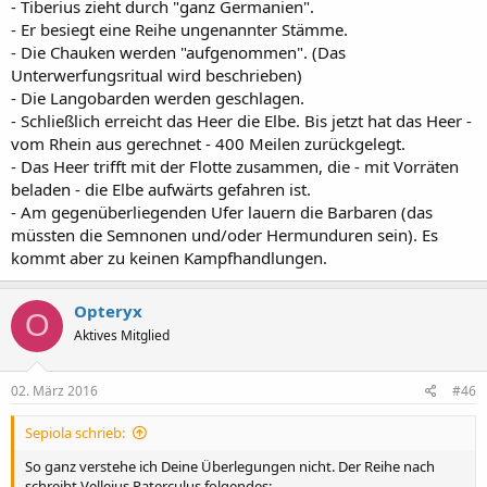
- Tiberius zieht durch "ganz Germanien".
- Er besiegt eine Reihe ungenannter Stämme.
- Die Chauken werden "aufgenommen". (Das
Unterwerfungsritual wird beschrieben)
- Die Langobarden werden geschlagen.
- Schließlich erreicht das Heer die Elbe. Bis jetzt hat das Heer -
vom Rhein aus gerechnet - 400 Meilen zurückgelegt.
- Das Heer trifft mit der Flotte zusammen, die - mit Vorräten
beladen - die Elbe aufwärts gefahren ist.
- Am gegenüberliegenden Ufer lauern die Barbaren (das
müssten die Semnonen und/oder Hermunduren sein). Es
kommt aber zu keinen Kampfhandlungen.
Opteryx
O
Aktives Mitglied
02. März 2016
#46
Sepiola schrieb:
So ganz verstehe ich Deine Überlegungen nicht. Der Reihe nach
schreibt Velleius Paterculus folgendes: