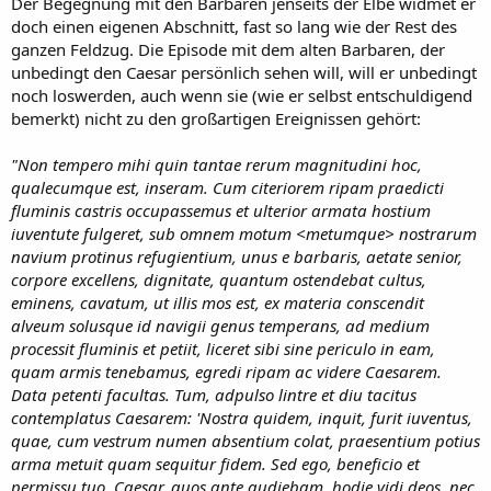
Der Begegnung mit den Barbaren jenseits der Elbe widmet er
doch einen eigenen Abschnitt, fast so lang wie der Rest des
ganzen Feldzug. Die Episode mit dem alten Barbaren, der
unbedingt den Caesar persönlich sehen will, will er unbedingt
noch loswerden, auch wenn sie (wie er selbst entschuldigend
bemerkt) nicht zu den großartigen Ereignissen gehört:
"Non tempero mihi quin tantae rerum magnitudini hoc,
qualecumque est, inseram. Cum citeriorem ripam praedicti
fluminis castris occupassemus et ulterior armata hostium
iuventute fulgeret, sub omnem motum <metumque> nostrarum
navium protinus refugientium, unus e barbaris, aetate senior,
corpore excellens, dignitate, quantum ostendebat cultus,
eminens, cavatum, ut illis mos est, ex materia conscendit
alveum solusque id navigii genus temperans, ad medium
processit fluminis et petiit, liceret sibi sine periculo in eam,
quam armis tenebamus, egredi ripam ac videre Caesarem.
Data petenti facultas. Tum, adpulso lintre et diu tacitus
contemplatus Caesarem: 'Nostra quidem, inquit, furit iuventus,
quae, cum vestrum numen absentium colat, praesentium potius
arma metuit quam sequitur fidem. Sed ego, beneficio et
permissu tuo, Caesar, quos ante audiebam, hodie vidi deos, nec