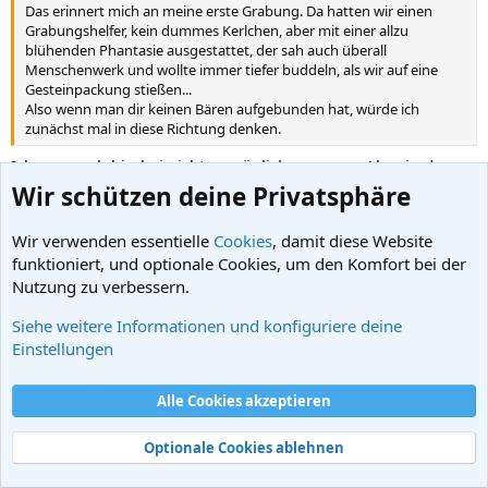
Das erinnert mich an meine erste Grabung. Da hatten wir einen
Grabungshelfer, kein dummes Kerlchen, aber mit einer allzu
blühenden Phantasie ausgestattet, der sah auch überall
Menschenwerk und wollte immer tiefer buddeln, als wir auf eine
Gesteinpackung stießen...
Also wenn man dir keinen Bären aufgebunden hat, würde ich
zunächst mal in diese Richtung denken.
Ich war auch hierbei nicht persönlich zugegen. Aber in den
Merseburger Fällen waren es die Hobby-Forscher, die die
Wir schützen deine Privatsphäre
dummen Fragen stellten. Und die Antwort erhielten, dass das
zwar ganz klar älter wäre, aber nicht zum Programm gehöre.
Wir verwenden essentielle
Cookies
, damit diese Website
Man machte also gar nicht erst den Versuch einer Klärung.
funktioniert, und optionale Cookies, um den Komfort bei der
Auch nicht aus eigener Neugier.
Nutzung zu verbessern.
Ich hatte keinen Grund, an dem zu zweifeln. Auch nicht an der
Unterhaltung mit unteren Chargen des Landesamtes, die
Siehe weitere Informationen und konfiguriere deine
keinen Zweifel daran gelassen hätten, dass Merseburg
Einstellungen
römische Wurzeln habe.
Ähnliches über die Methode des Aufhörens wird allerdings
Alle Cookies akzeptieren
auch von Magdeburg berichtet. Hier kann ich mir jedoch über
dessen Wahrheitsgehalt kein Urteil erlauben, da die Vorwürfe
Optionale Cookies ablehnen
aus jüngerer Zeit stammen, wo eigentlich schon kein Anlass
mehr bestand.