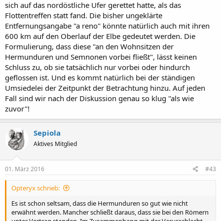
sich auf das nordöstliche Ufer gerettet hatte, als das
hatten wohl kein Problem da hin zu kommen.
Flottentreffen statt fand. Die bisher ungeklärte
Entfernungsangabe "a reno" könnte natürlich auch mit ihren
600 km auf den Oberlauf der Elbe gedeutet werden. Die
Formulierung, dass diese "an den Wohnsitzen der
Hermunduren und Semnonen vorbei fließt", lässt keinen
Schluss zu, ob sie tatsächlich nur vorbei oder hindurch
geflossen ist. Und es kommt natürlich bei der ständigen
Umsiedelei der Zeitpunkt der Betrachtung hinzu. Auf jeden
Fall sind wir nach der Diskussion genau so klug "als wie
zuvor"!
Sepiola
Aktives Mitglied
01. März 2016
#43
Opteryx schrieb:
Es ist schon seltsam, dass die Hermunduren so gut wie nicht
erwähnt werden. Mancher schließt daraus, dass sie bei den Römern