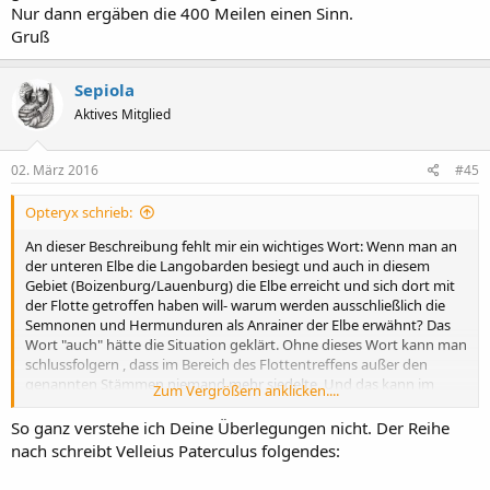
Nur dann ergäben die 400 Meilen einen Sinn.
Gruß
Sepiola
Aktives Mitglied
02. März 2016
#45
Opteryx schrieb:
An dieser Beschreibung fehlt mir ein wichtiges Wort: Wenn man an
der unteren Elbe die Langobarden besiegt und auch in diesem
Gebiet (Boizenburg/Lauenburg) die Elbe erreicht und sich dort mit
der Flotte getroffen haben will- warum werden ausschließlich die
Semnonen und Hermunduren als Anrainer der Elbe erwähnt? Das
Wort "auch" hätte die Situation geklärt. Ohne dieses Wort kann man
schlussfolgern , dass im Bereich des Flottentreffens außer den
genannten Stämmen niemand mehr siedelte. Und das kann im
Zum Vergrößern anklicken....
mittleren und durchaus sogar im Übergang zum Oberlauf der Elbe
gewesen sein, wo von Langobarden keine Rede mehr war. Nur dann
So ganz verstehe ich Deine Überlegungen nicht. Der Reihe
ergäben die 400 Meilen einen Sinn.
nach schreibt Velleius Paterculus folgendes: