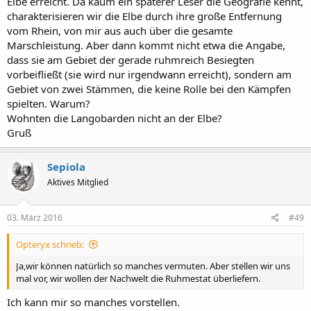
Elbe erreicht. Da kaum ein späterer Leser die Geografie kennt,
Da spielte die Elbe aber keine Rolle.
charakterisieren wir die Elbe durch ihre große Entfernung
Tiberius startete genau aus der entgegengesetzten Richtung: von
vom Rhein, von mir aus auch über die gesamte
der Donau aus.
Marschleistung. Aber dann kommt nicht etwa die Angabe,
dass sie am Gebiet der gerade ruhmreich Besiegten
vorbeifließt (sie wird nur irgendwann erreicht), sondern am
Gebiet von zwei Stämmen, die keine Rolle bei den Kämpfen
spielten. Warum?
Wohnten die Langobarden nicht an der Elbe?
Gruß
Sepiola
Aktives Mitglied
03. März 2016
#49
Opteryx schrieb:
Ja,wir können natürlich so manches vermuten. Aber stellen wir uns
mal vor, wir wollen der Nachwelt die Ruhmestat überliefern.
Ich kann mir so manches vorstellen.