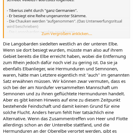
- Tiberius zieht durch "ganz Germanien".
- Er besiegt eine Reihe ungenannter Stämme.
- Die Chauken werden "aufgenommen". (Das Unterwerfungsritual
wird beschrieben)
- Die Langobarden werden geschlagen.
Zum Vergrößern anklicken....
- Schließlich erreicht das Heer die Elbe. Bis jetzt hat das Heer - vom
Rhein aus gerechnet - 400 Meilen zurückgelegt.
Die Langobarden siedelten westlich an der unteren Elbe.
- Das Heer trifft mit der Flotte zusammen, die - mit Vorräten
Wenn sie dort besiegt wurden, müsste man also auf ihrem
beladen - die Elbe aufwärts gefahren ist.
Gebiet bereits die Elbe erreicht haben, wobei die Entfernung
- Am gegenüberliegenden Ufer lauern die Barbaren (das müssten
zum Rhein jedoch dafür noch viel zu gering ist. Da sie ja
die Semnonen und/oder Hermunduren sein). Es kommt aber zu
ebenfalls Elbanlieger, wie Hermunduren und Semnonen,
keinen Kampfhandlungen.
waren, hätte man Letztere eigentlich mit "auch" im genannten
Satz erwähnen müssen. Wir können zwar vermuten, dass es
sich bei der am Nordufer versammelten Mannschaft um
Semnonen und zu ihnen geflüchtete Hermunduren handelt.
Aber es gibt keinen Hinweis auf eine zu diesem Zeitpunkt
bestehende Feindschaft und damit keinen Grund für eine
solche Flucht. Anders herum fehlt hier tatsächlich eine
Alternative. Wenn das Zusammentreffen von Heer und Flotte
allerdings schon an der Unterelbe stattfand, und die
Hermunduren an der Oberelbe verortet werden, gibt es