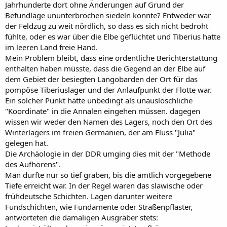
Jahrhunderte dort ohne Änderungen auf Grund der
occupassemus et ulterior armata hostium iuventute fulgeret, sub
Befundlage ununterbrochen siedeln konnte? Entweder war
omnem motum <metumque> nostrarum navium protinus
der Feldzug zu weit nördlich, so dass es sich nicht bedroht
refugientium, unus e barbaris, aetate senior, corpore excellens,
fühlte, oder es war über die Elbe geflüchtet und Tiberius hatte
dignitate, quantum ostendebat cultus, eminens, cavatum, ut illis mos
est, ex materia conscendit alveum solusque id navigii genus
im leeren Land freie Hand.
temperans, ad medium processit fluminis et petiit, liceret sibi sine
Mein Problem bleibt, dass eine ordentliche Berichterstattung
periculo in eam, quam armis tenebamus, egredi ripam ac videre
enthalten haben müsste, dass die Gegend an der Elbe auf
Caesarem. Data petenti facultas. Tum, adpulso lintre et diu tacitus
dem Gebiet der besiegten Langobarden der Ort für das
contemplatus Caesarem: 'Nostra quidem, inquit, furit iuventus, quae,
pompöse Tiberiuslager und der Anlaufpunkt der Flotte war.
cum vestrum numen absentium colat, praesentium potius arma metuit
Ein solcher Punkt hätte unbedingt als unauslöschliche
quam sequitur fidem. Sed ego, beneficio et permissu tuo, Caesar, quos
ante audiebam, hodie vidi deos, nec feliciorem ullum vitae meae aut
"Koordinate" in die Annalen eingehen müssen. dagegen
optavi aut sensi diem'. Impetratoque ut manum contingeret, reversus
wissen wir weder den Namen des Lagers, noch den Ort des
in naviculam, sine fine respectans Caesarem ripae suorum adpulsus
Winterlagers im freien Germanien, der am Fluss "Julia"
est."
gelegen hat.
Die Archäologie in der DDR umging dies mit der "Methode
Warum soll er die Namen der Stämme jenseits der Elbe nicht
des Aufhörens".
nennen?
Ich verstehe Dein Problem nicht.
Man durfte nur so tief graben, bis die amtlich vorgegebene
Tiefe erreicht war. In der Regel waren das slawische oder
Um die Langobarden geht es bei dieser Episode doch gar nicht.
frühdeutsche Schichten. Lagen darunter weitere
Fundschichten, wie Fundamente oder Straßenpflaster,
antworteten die damaligen Ausgräber stets: