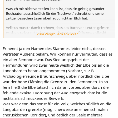
Was ich mir nicht vorstellen kann, ist, dass ein geistig gesunder
Buchautor ausschließlich für die "Nachwelt" schreibt und seine
zeitgenössischen Leser überhaupt nicht im Blick hat.
Velleius musste damit rechnen, dass das Buch von Leuten gelesen
wird, die selber mit dabei waren - Kameraden, Offiziere, vielleicht
Zum Vergrößern anklicken....
sogar Tiberius höchstpersönlich.
Und auch ein Leser, der nicht mit dabei war, sollte sich ein Bild
machen können. Daher nennt der Autor die Namen einiger (aber
Er nennt ja den Namen des Stammes leider nicht, dessen
natürlich nicht aller) Flüsse und Stämme und gibt auch mal die
Vertreter Audienz bekam. Wir können nur vermuten, dass es
ungefähre Länge der Expeditionsroute.
ein alter Semnone war. Das Siedlungsgebiet der
Seine Angaben sind für einen Leser, der sich nicht mit jedem Detail
Hermunduren wird zwar heute westlich der Elbe bis an die
aufhalten will, hinreichend klar:
Langobarden heran angenommen (Norharz, s. z.B.
Rhein - Chauken - Langobarden - Elbe - Semnonen/Hermunduren
Archäologiefreunde Braunschweig), aber nördlich der Elbe
Der Begegnung mit den Barbaren jenseits der Elbe widmet er doch
war der hohe Fläming die Grenze zu den Semnonen. In so
einen eigenen Abschnitt, fast so lang wie der Rest des ganzen
fern fließt die Elbe tatsächlich daran vorbei, aber durch die
Feldzug. Die Episode mit dem alten Barbaren, der unbedingt den
fehlende exakte Zuordnung der Audienzgeschichte ist die
Caesar persönlich sehen will, will er unbedingt noch loswerden,
nichts als schmückendes Beiwerk.
auch wenn sie (wie er selbst entschuldigend bemerkt) nicht zu den
Was war denn das sonst für ein Volk, welches südlich an die
großartigen Ereignissen gehört:
Langobarden grenzte (möglicherweise an einen schmalen
"Non tempero mihi quin tantae rerum magnitudini hoc, qualecumque
cheruskischen Korridor), und östlich der Saale mehrere
est, inseram. Cum citeriorem ripam praedicti fluminis castris