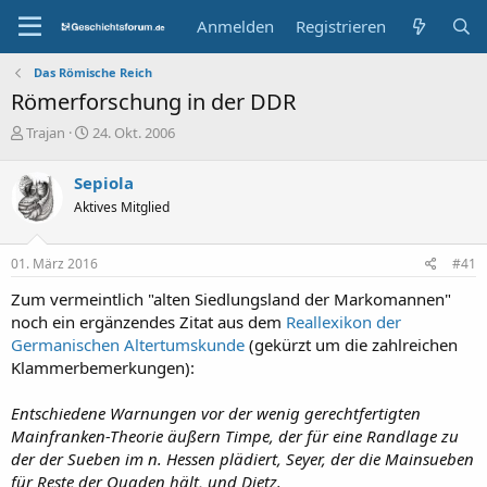
Anmelden
Registrieren
Das Römische Reich
Römerforschung in der DDR
E
E
Trajan
24. Okt. 2006
r
r
s
s
Sepiola
t
t
Aktives Mitglied
e
e
l
l
l
l
01. März 2016
#41
e
t
r
a
Zum vermeintlich "alten Siedlungsland der Markomannen"
m
noch ein ergänzendes Zitat aus dem
Reallexikon der
Germanischen Altertumskunde
(gekürzt um die zahlreichen
Klammerbemerkungen):
Entschiedene Warnungen vor der wenig gerechtfertigten
Mainfranken-Theorie äußern Timpe, der für eine Randlage zu
der der Sueben im n. Hessen plädiert, Seyer, der die Mainsueben
für Reste der Quaden hält, und Dietz.