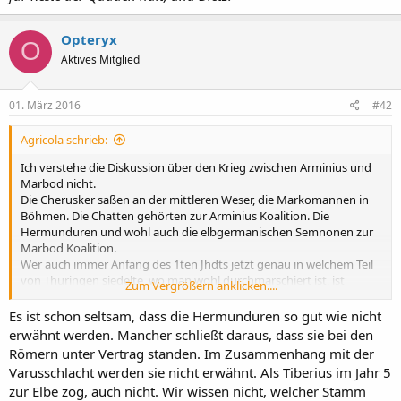
Opteryx
O
Aktives Mitglied
01. März 2016
#42
Agricola schrieb:
Ich verstehe die Diskussion über den Krieg zwischen Arminius und
Marbod nicht.
Die Cherusker saßen an der mittleren Weser, die Markomannen in
Böhmen. Die Chatten gehörten zur Arminius Koalition. Die
Hermunduren und wohl auch die elbgermanischen Semnonen zur
Marbod Koalition.
Wer auch immer Anfang des 1ten Jhdts jetzt genau in welchem Teil
von Thüringen siedelte, wo man wohl durchmarschiert ist, ist
Zum Vergrößern anklicken....
irrelevant. Es kann sich nur um Chatten, Hermunduren oder
Semnonen gehandelt haben. Und die waren alle irgendwie alliert
Es ist schon seltsam, dass die Hermunduren so gut wie nicht
mit einer der Kriegsparteien.
erwähnt werden. Mancher schließt daraus, dass sie bei den
Es gab also kein neutrales Gebiet zu durchqueren! Es sei denn wir
Römern unter Vertrag standen. Im Zusammenhang mit der
erfinden einen neuen Stamm zwischen Chatten, Hermunduren und
Varusschlacht werden sie nicht erwähnt. Als Tiberius im Jahr 5
Semnonen.
zur Elbe zog, auch nicht. Wir wissen nicht, welcher Stamm
Fakt ist, die beiden Armeen sind aufeinander geprallt. Und sie