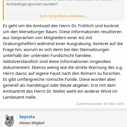
Archäologie ignoriert wurden?
http://zs.thulb.uni-
Zum Vergrößern anklicken....
jena.de/servlet..._derivate_00202252/AT32_Laser_Hammer_Lutz.pdf
Es geht um die Amtszeit des Herrn Dr. Fröhlich und konkret
um den Merseburger Raum. Diese Informationen resultieren
aus Gesprächen von Mitgliedern einer AG mit
Grabungshelfern während einer Ausgrabung. Konkret auf die
Frage hin, worum es sich denn bei den Steinsetzungen
unterhalb der untersten Fundschicht handele.
Selbstverständlich sind diese Informationen nirgendwo
dokumentiert. Ebenso wenig wie die strikte Warnung des o.g.
Herrn davor, auf eigene Faust nach den Römern zu forschen.
Es gibt umfangreiche römische Funde. Diese wurden aber
generell als Handelsgut oder Beute abgetan. Erst mit dem
Amtsantritt des Herrn Dr. Meller weht ein anderer Wind im
Landesamt Halle.
Zuletzt bearbeitet:
04. März 2016
Sepiola
Aktives Mitglied