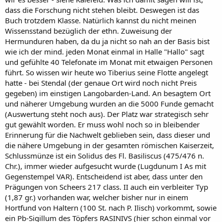
dass die Forschung nicht stehen bleibt. Deswegen ist das
Buch trotzdem Klasse. Natürlich kannst du nicht meinen
Wissensstand bezüglich der ethn. Zuweisung der
Hermunduren haben, da du ja nicht so nah an der Basis bist
wie ich der mind. jeden Monat einmal in Halle "Hallo" sagt
und gefühlte 40 Telefonate im Monat mit etwaigen Personen
führt. So wissen wir heute wo Tiberius seine Flotte angelegt
hatte - bei Stendal (der genaue Ort wird noch nicht Preis
gegeben) im einstigen Langobarden-Land. An besagtem Ort
und näherer Umgebung wurden an die 5000 Funde gemacht
(Auswertung steht noch aus). Der Platz war strategisch sehr
gut gewählt worden. Er muss wohl noch so in bleibender
Erinnerung für die Nachwelt geblieben sein, dass dieser und
die nähere Umgebung in der gesamten römischen Kaiserzeit,
Schlussmünze ist ein Solidus des Fl. Basiliscus (475/476 n.
Chr.), immer wieder aufgesucht wurde (Lugdunum I As mit
Gegenstempel VAR). Entscheidend ist aber, dass unter den
Prägungen von Scheers 217 class. II auch ein verbleiter Typ
(1,87 gr.) vorhanden war, welcher bisher nur in einem
Hortfund von Haltern (100 St. nach P. Ilisch) vorkommt, sowie
ein Pb-Sigillum des Töpfers RASINIVS (hier schon einmal vor