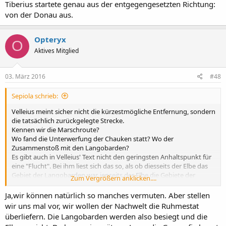
Tiberius startete genau aus der entgegengesetzten Richtung:
von der Donau aus.
Opteryx
O
Aktives Mitglied
03. März 2016
#48
Sepiola schrieb:
Velleius meint sicher nicht die kürzestmögliche Entfernung, sondern
die tatsächlich zurückgelegte Strecke.
Kennen wir die Marschroute?
Wo fand die Unterwerfung der Chauken statt? Wo der
Zusammenstoß mit den Langobarden?
Es gibt auch in Velleius' Text nicht den geringsten Anhaltspunkt für
eine "Flucht". Bei ihm liest sich das so, als ob diesseits der Elbe das
Gebiet der Langobarden war, jenseits der Elbe die Gebiete der
Zum Vergrößern anklicken....
Semnonen und Hermunduren.
War sie aber nicht.
Ja,wir können natürlich so manches vermuten. Aber stellen
Die Versorgung kann nur die Vorbereitung für den Rückmarsch
wir uns mal vor, wir wollen der Nachwelt die Ruhmestat
gewesen sein.
überliefern. Die Langobarden werden also besiegt und die
Der Feldzug gegen Marbod fand ein Jahr später statt.