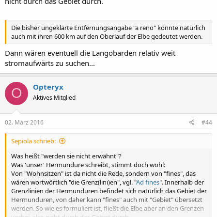
nicht durch das Gebiet durch.
Die bisher ungeklärte Entfernungsangabe "a reno" könnte natürlich
auch mit ihren 600 km auf den Oberlauf der Elbe gedeutet werden.
Dann wären eventuell die Langobarden relativ weit
stromaufwärts zu suchen...
Opteryx
O
Aktives Mitglied
02. März 2016
#44
Sepiola schrieb:
Was heißt "werden sie nicht erwähnt"?
Was 'unser' Hermundure schreibt, stimmt doch wohl:
Von "Wohnsitzen" ist da nicht die Rede, sondern von "fines", das
wären wortwörtlich "die Grenz(lini)en", vgl. "
Ad fines
". Innerhalb der
Grenzlinien der Hermunduren befindet sich natürlich das Gebiet der
Hermunduren, von daher kann "fines" auch mit "Gebiet" übersetzt
werden. So wie es formuliert ist, fließt die Elbe aber an den Grenzen