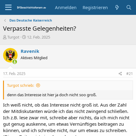
Anmelden
Registrieren
Das Deutsche Kaiserreich
Verpasste Gelegenheiten?
E
E
Turgot
12. Feb. 2025
r
r
s
s
Ravenik
t
t
Aktives Mitglied
e
e
l
l
l
l
17. Feb. 2025
#21
e
t
r
a
Turgot schrieb:
m
denn das Interesse ist hier ja doch nicht soo groß.
Ich weiß nicht, ob das Interesse nicht groß ist. Aus der Zahl
der Mitdiskutanten würde ich das nicht zwingend schließen.
Ich z.B. lese zwar mit, schreibe aber nichts, da ich mich nicht
gut genug auskenne, um etwas Vernünftiges beitragen zu
können, und ich schreibe nicht, nur um etwas zu schreiben.