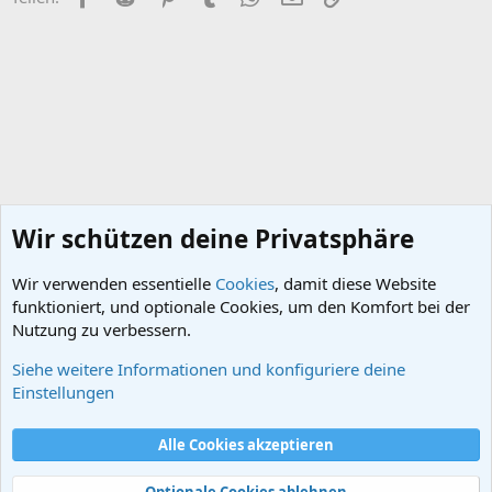
n
:
Wir schützen deine Privatsphäre
Wir verwenden essentielle
Cookies
, damit diese Website
funktioniert, und optionale Cookies, um den Komfort bei der
Nutzung zu verbessern.
Siehe weitere Informationen und konfiguriere deine
Das Deutsche Kaiserreich
Einstellungen
Cookies
Alle Cookies akzeptieren
Kontakt
Nutzungsbedingungen
Datenschutz
Hilfe und Impressum
Start
R
S
Optionale Cookies ablehnen