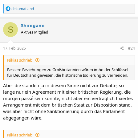
R
dekumatland
e
a
k
Shinigami
S
t
Aktives Mitglied
i
o
n
e
17. Feb. 2025
#24
n
:
Nikias schrieb:
Bessere Beziehungen zu Großbritannien wären imho der Schlüssel
für Deutschland gewesen, die historische Isolierung zu vermeiden.
Aber die standen ja in diesem Sinne nicht zur Debatte, so
lange nur ein Agreement mit einer britischen Regierung, die
morgen passé sein konnte, nicht aber ein vertraglich fixiertes
Arrangement mit dem britischen Staat zur Disposition stand,
was aber nicht ohne Sanktionierung durch das Parlament
abgegangen wäre.
Nikias schrieb: