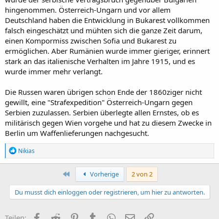
hingenommen. Österreich-Ungarn und vor allem
Deutschland haben die Entwicklung in Bukarest vollkommen
falsch eingeschätzt und mühten sich die ganze Zeit darum,
einen Kompormiss zwischen Sofia und Bukarest zu
ermöglichen. Aber Rumänien wurde immer gieriger, erinnert
stark an das italienische Verhalten im Jahre 1915, und es
wurde immer mehr verlangt.
Die Russen waren übrigen schon Ende der 1860ziger nicht
gewillt, eine "Strafexpedition" Österreich-Ungarn gegen
Serbien zuzulassen. Serbien überlegte allen Ernstes, ob es
militärisch gegen Wien vorgehe und hat zu diesem Zwecke in
Berlin um Waffenlieferungen nachgesucht.
R
Nikias
e
a
k
Erste
Vorherige
2 von 2
t
i
Du musst dich einloggen oder registrieren, um hier zu antworten.
o
n
e
Facebook
Reddit
Pinterest
Tumblr
WhatsApp
E-Mail
Link
Teilen: