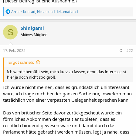
(Dieser Beitrag ist eine Ausnahme.)
R
Armer Konrad
,
Nikias
und
dekumatland
e
a
k
Shinigami
S
t
Aktives Mitglied
i
o
n
e
17. Feb. 2025
#22
n
:
Turgot schrieb:
Ich werde bemüht sein, mich kurz zu fassen, denn das Interesse ist
hier ja doch nicht soo groß.
Ich würde nicht meinen, dass es grundsätzlich uninteressant
wäre, ich frage mich bei der ganzen Sache nur, inwiefern man
tatsächlich von einer verpassten Gelegenheit sprechen kann.
Das von britischer Seite davor zurückgescheut wurde ein
förmliches Abkommen dergestalt anzubieten, dass es
rechtlich bindend gewesen wäre und damit durch das
Parlament hätte gebracht werden müssen, legt ja nahe, dass