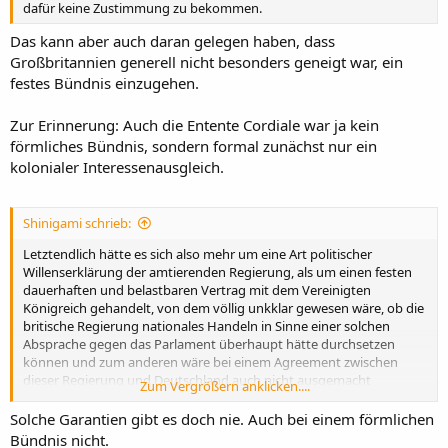
dafür keine Zustimmung zu bekommen.
Das kann aber auch daran gelegen haben, dass
Großbritannien generell nicht besonders geneigt war, ein
festes Bündnis einzugehen.
Zur Erinnerung: Auch die Entente Cordiale war ja kein
förmliches Bündnis, sondern formal zunächst nur ein
kolonialer Interessenausgleich.
Shinigami schrieb:
Letztendlich hätte es sich also mehr um eine Art politischer
Willenserklärung der amtierenden Regierung, als um einen festen
dauerhaften und belastbaren Vertrag mit dem Vereinigten
Königreich gehandelt, von dem völlig unkklar gewesen wäre, ob die
britische Regierung nationales Handeln in Sinne einer solchen
Absprache gegen das Parlament überhaupt hätte durchsetzen
können und zum anderen wäre bei einem Agreement zwischen
dieser Regierung und Deutschland auch nicht ausgemacht
Zum Vergrößern anklicken....
gewesen, dass die nächste britische Regierung an diesem Kurs auch
festhalten würde.
Solche Garantien gibt es doch nie. Auch bei einem förmlichen
Bündnis nicht.