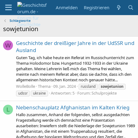
Anmelden
Registrieren
Schlagworte
sowjetunion
Geschichte der dreißiger Jahre in der UdSSR und
W
Ausland
Guten Tag, ich habe heute ein Referat im Russischunterricht zum
Thema Holodomor bzw. Hungertod 1932-1933 in der Ukraine
gehalten. Meine Lehrerin ließ mich das Thema frei wählen,
meinte nach meinem Referat aber, dass sie dachte, dass ich den
allgemeinen historischen Kontext noch genauer hätte...
WolleBolle
Thema
09. Jan. 2024
russland
sowjetunion
Antworten: 5
Forum:
Schulprojekte
udssr
ukraine
Nebenschauplatz Afghanistan im Kalten Krieg
L
Hallo zusammen, Anhand der folgenden, selbst ausgedachten
Fragestellung werde ich demnächst eine Präsentation
ausarbeiten: Inwiefern stellt die Niederlage der Sowjetunion 1989
in Afghanistan, die mit einem Truppenabzug resultiert, die
Aufhebung der bipolaren Weltordnung und den Zerfall der...