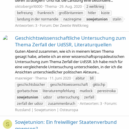
deren Strategien? Und hat die Landung eine besondere...
oktobergirl6000
Thema
29. Aug. 2020
2 weltkrieg
befreiung
frankreich
großbritannien
hitler
küste
landung in der normandie
naziregime
sowjetunion
stalin
Antworten: 3
Forum:
Der Zweite Weltkrieg
Geschichtswissenschaftliche Untersuchung zum
Thema Zerfall der UdSSR, Literaturquellen
Guten Abend zusammen, wie ich in meinem letzen Thema
gesagt habe, arbeite ich an einer wissenschaftspropädeutischen
Untersuchung zum Thema Zerfall der UdSSR. Ich habe mich für
eine vergleichende Untersuchung unterschieden, in der ich die
Ansichten unterschiedlicher politischen Akteure...
maxreiger
Thema
11. Juni 2020
abitur
bll
geschichtsbücher
geschichtswissenschaft
gktschp
gorbatschow
literaturempfehlung
matlock
perestroika
sowjetunion
udssr
untersuchung
zerfall
Antworten: 3
Forum:
zerfall der udssr
zusammenbruch
Russland | Sowjetunion | Osteuropa
Sowjetunion: Ein freiwilliger Staatenverbund
S
gewesen?