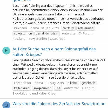
Besonders freiwillig war das insgesammt nicht, wobei es
natürlich bei sämmtlichen Annexionen, bei der Reannexion der
Ukraine angefangen bis zum Baltikum immer auch
Kollaborateure gab. Die Rote Armee hat von sich aus überhaupt
nichts, die war nur ausführdenes Organ. Selbstredend hat die...
Shinigami
Thema
31. Jan. 2020
baltikum
rote armee
Antworten: 7
Forum:
sowjetunion
zerfall der udssr
Russland | Sowjetunion | Osteuropa
Auf der Suche nach einem Spionagefall des
F
kalten Krieges?
Sehr geehrte Geschichtsforum-Benutzer, ich habe vor einiger Zeit
einen Wikipedia Absatz gelesen, kann diesen aber nicht mehr
auffinden. Es ging darum, dass ein Sovjet bei einer Feier, auf
welcher auch Amerikaner eingeladen waren, sich dermaßen
betrank dass er Geheimnisse über deren aktuelle...
Frozenclown
Thema
13. Aug. 2019
alkohol
geheimnis
Antworten: 3
Forum:
kalter krieg
sowjetunion
usa
Blockbildung und Kalter Krieg
Was sind die Folgen des Zerfalls der Sowjetunion
G