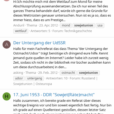
Hi Ich möchte mich mit dem Wettlauf zum Mond für meine
Abschlussprüfung auseinandersetzen. Da ich nur einen Teil des
ganzes Thema behandeln darf, würde ich gerne die Gründe für
dieses Wettrüsten genauer untersuchen. Nun ist es ja so, dass es
immer hiess, dass es um Prestige...
Anduril
Thema
23. Apr. 2012
mond
sowjetunion
usa
Antworten: 5
Forum:
Technikgeschichte
wettlauf
Der Untergang der UdSSR
A
Hallo für mein Fachreferat das dass Thema "der Untergang der
Ostmacht/Udssr" trägt benötige ich dringend eure hilfe. Kennt
jemand gute quellen im Internet? Leider habe ich zurzeit wenig
Zeit, sodass ich nicht in der bibliothek mir bücher ausleihen kann
um diese durchzuarbeiten( in den...
asking
Thema
29. Feb. 2012
ostmacht
sowjetunion
Antworten: 10
Forum:
Russland |
udssr
untergang
Sowjetunion | Osteuropa
17. Juni 1953 - DDR "Sowjet(Räte)macht"
H
Hallo zusammen, ich bereite grade ein Referat über dieses
wichtige Ereignis vor und bin soweit eigentlich fast fertig. Nur bin
ich grade auf einen Quellentext gestoßen, dessen letzter Satz