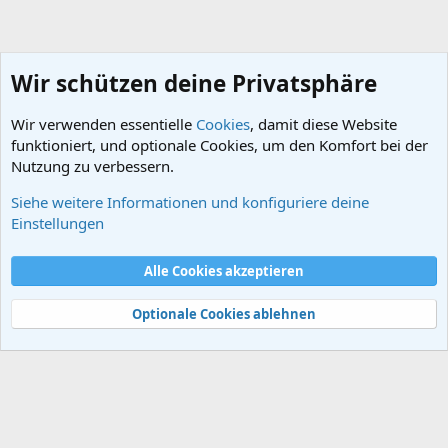
Wir schützen deine Privatsphäre
Wir verwenden essentielle
Cookies
, damit diese Website
funktioniert, und optionale Cookies, um den Komfort bei der
Nutzung zu verbessern.
Siehe weitere Informationen und konfiguriere deine
Schlagworte
Einstellungen
Cookies
Alle Cookies akzeptieren
Kontakt
Nutzungsbedingungen
Datenschutz
Hilfe und Impressum
Start
R
S
Optionale Cookies ablehnen
S
®
Community platform by XenForo
© 2010-2024 XenForo Ltd.