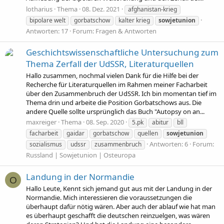
lotharius
Thema
08. Dez. 2021
afghanistan-krieg
bipolare welt
gorbatschow
kalter krieg
sowjetunion
Antworten: 17
Forum:
Fragen & Antworten
Geschichtswissenschaftliche Untersuchung zum
Thema Zerfall der UdSSR, Literaturquellen
Hallo zusammen, nochmal vielen Dank für die Hilfe bei der
Recherche für Literaturquellen im Rahmen meiner Facharbeit
über den Zusammenbruch der UdSSR. Ich bin momentan tief im
Thema drin und arbeite die Position Gorbatschows aus. Die
andere Quelle sollte ursprünglich das Buch "Autopsy on an...
maxreiger
Thema
08. Sep. 2020
5.pk
abitur
bll
facharbeit
gaidar
gorbatschow
quellen
sowjetunion
Antworten: 6
Forum:
sozialismus
udssr
zusammenbruch
Russland | Sowjetunion | Osteuropa
Landung in der Normandie
O
Hallo Leute, Kennt sich jemand gut aus mit der Landung in der
Normandie. Mich interessieren die voraussetzungen die
überhaupt dafür nötig wären. Aber auch der ablauf wie hat man
es überhaupt geschafft die deutschen reinzuelgen, was wären