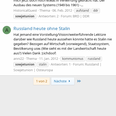
mich jetzt doch noch etwas in Verwirrung gebracht hat: Der
Ausbau des neuen Systems (1949 bis 1961) -...
HistoricalGuest
Thema
06. Feb. 2012
aufstand
ddr
Antworten: 2
Forum:
BRD | DDR
sowjetunion
Russland heute ohne Stalin
A
Hat jemand eine Vorstellung/Vision/weiterführende Lektüre
darüber wie Russland heute aussehen könnte hätte es Stalin nie
gegeben? Bezogen auf Wirtschaft (vorwiegend), Staatssystem,
Bevölkerung usw. (Wie sieht es mit der Landwirtschaft heute
aus?) Vielen Dank :):ichdoof:
anni22
Thema
11. Jan. 2012
kommunismus
russland
Antworten: 1
Forum:
Russland |
sowjetunion
stalin
Sowjetunion | Osteuropa
Letzte
1 von 2
Nächste