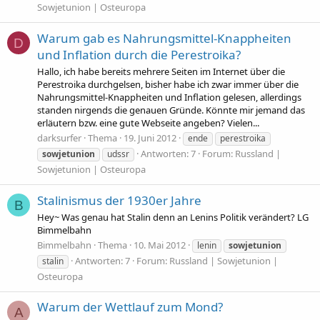
Sowjetunion | Osteuropa
Warum gab es Nahrungsmittel-Knappheiten
D
und Inflation durch die Perestroika?
Hallo, ich habe bereits mehrere Seiten im Internet über die
Perestroika durchgelsen, bisher habe ich zwar immer über die
Nahrungsmittel-Knappheiten und Inflation gelesen, allerdings
standen nirgends die genauen Gründe. Könnte mir jemand das
erläutern bzw. eine gute Webseite angeben? Vielen...
darksurfer
Thema
19. Juni 2012
ende
perestroika
Antworten: 7
Forum:
Russland |
sowjetunion
udssr
Sowjetunion | Osteuropa
Stalinismus der 1930er Jahre
B
Hey~ Was genau hat Stalin denn an Lenins Politik verändert? LG
Bimmelbahn
Bimmelbahn
Thema
10. Mai 2012
lenin
sowjetunion
Antworten: 7
Forum:
Russland | Sowjetunion |
stalin
Osteuropa
Warum der Wettlauf zum Mond?
A