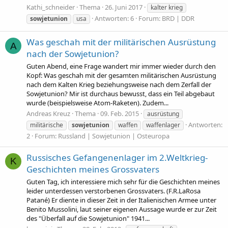
Kathi_schneider
Thema
26. Juni 2017
kalter krieg
Antworten: 6
Forum:
BRD | DDR
sowjetunion
usa
Was geschah mit der militärischen Ausrüstung
A
nach der Sowjetunion?
Guten Abend, eine Frage wandert mir immer wieder durch den
Kopf: Was geschah mit der gesamten militärischen Ausrüstung
nach dem Kalten Krieg beziehungsweise nach dem Zerfall der
Sowjetunion? Mir ist durchaus bewusst, dass ein Teil abgebaut
wurde (beispielsweise Atom-Raketen). Zudem...
Andreas Kreuz
Thema
09. Feb. 2015
ausrüstung
Antworten:
militärische
sowjetunion
waffen
waffenlager
2
Forum:
Russland | Sowjetunion | Osteuropa
Russisches Gefangenenlager im 2.Weltkrieg-
K
Geschichten meines Grossvaters
Guten Tag, ich interessiere mich sehr für die Geschichten meines
leider unterdessen verstorbenen Grossvaters. (F.R.LaRosa
Patané) Er diente in dieser Zeit in der Italienischen Armee unter
Benito Mussolini, laut seiner eigenen Aussage wurde er zur Zeit
des "Überfall auf die Sowjetunion" 1941...