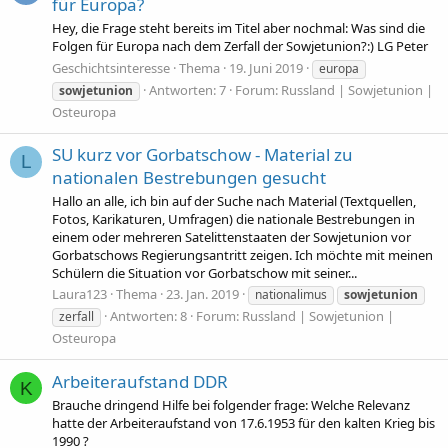
für Europa?
Hey, die Frage steht bereits im Titel aber nochmal: Was sind die
Folgen für Europa nach dem Zerfall der Sowjetunion?:) LG Peter
Geschichtsinteresse
Thema
19. Juni 2019
europa
Antworten: 7
Forum:
Russland | Sowjetunion |
sowjetunion
Osteuropa
SU kurz vor Gorbatschow - Material zu
L
nationalen Bestrebungen gesucht
Hallo an alle, ich bin auf der Suche nach Material (Textquellen,
Fotos, Karikaturen, Umfragen) die nationale Bestrebungen in
einem oder mehreren Satelittenstaaten der Sowjetunion vor
Gorbatschows Regierungsantritt zeigen. Ich möchte mit meinen
Schülern die Situation vor Gorbatschow mit seiner...
Laura123
Thema
23. Jan. 2019
nationalimus
sowjetunion
Antworten: 8
Forum:
Russland | Sowjetunion |
zerfall
Osteuropa
Arbeiteraufstand DDR
K
Brauche dringend Hilfe bei folgender frage: Welche Relevanz
hatte der Arbeiteraufstand von 17.6.1953 für den kalten Krieg bis
1990 ?