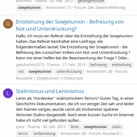
kmcmini
Thema
28. Feb. 2013
gefangenschaft
Antworten: 11
Forum:
Der Zweite Weltkrieg
sowjetunion
Entstehung der Sowjetunion - Befreiung von
G
Not und Unterdrückung?
Hallo, ich muss ein Referat über die Entstehung der Sowjetunion
halten. Das Referat beinhaltet eine Leitfrage, die
folgendermaßen lautet: Die Entstehung der Sowjetunion - die
Befreiung des russischen Volkes von Not und Unterdrückung ?
Kann mir einer helfen bei der Beantwortung der Frage ? Oder...
geschichte2013
Thema
17. Feb. 2013
befreiung
entstehung
Antworten: 26
Forum:
not
sowjetunion
unterdrückung
Russland | Sowjetunion | Osteuropa
Stalinismus und Leninismus
L
Lenin als "Vordenker" stalinistischem Terrors? Guten Tag, in einer
Geschichts-Dokumentation, die ich vor einiger Zeit sah und leider
den Namen vergas, wurde Lenin als Vorbereiter späterer
Aktionen Stalins dargestellt. Nach einer kurzen Suche im Internet
habe ich nicht viel gefunden außer...
Lenz
Thema
30. Okt. 2012
lenin
sowjetunion
stalin
Antworten: 38
Forum:
Russland |
terror
vorbereitung