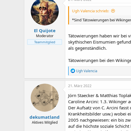
Ugh Valencia schrieb:
*Sind Tätowierungen bei Wikinger 
El Quijote
Tätowierungen haben wir bei vi
Moderator
skythischen Eismumien gefunden
Teammitglied
als gegenständlich.
Tätowierungen bei den Wikinge
R
Ugh Valencia
e
a
k
21. März 2022
t
i
Jörn Staecker & Matthias Topla
o
Caroline Arcini: 1.3. Wikinger a
n
Der Aufsatz von C. Arcini fas
e
n
Krankheitsbilder usw.) wobei 
dekumatland
:
2005 nachgewiesen: ein bis zwe
Aktives Mitglied
auf die höchste soziale Schich