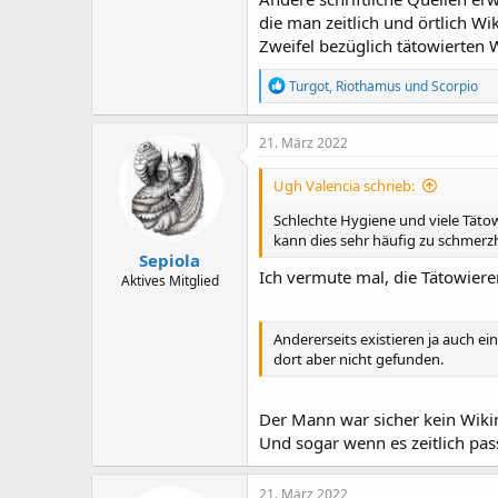
die man zeitlich und örtlich W
Zweifel bezüglich tätowierten 
R
Turgot
,
Riothamus
und
Scorpio
e
a
k
21. März 2022
t
i
Ugh Valencia schrieb:
o
n
Schlechte Hygiene und viele Täto
e
kann dies sehr häufig zu schmer
n
Sepiola
:
Ich vermute mal, die Tätowiere
Aktives Mitglied
Andererseits existieren ja auch ei
dort aber nicht gefunden.
Der Mann war sicher kein Wikin
Und sogar wenn es zeitlich pas
21. März 2022