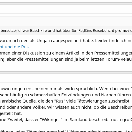
bersetzer, er war Baschkire und hat über Ibn Faḍlāns Reisebericht promovie
t, warum ich den als Ungarn abgespeichert habe. Leider finde ich 
ht und die Rus
men einer Diskussion zu einem Artikel in den Pressemitteilungen
en), aber die Pressemitteilungen sind ja beim letzten Forum-Rela
ätowierungen erscheinen mir als widersprüchlich. Wenn bei einer
 sehr häufig zu schmerzhaften Entzündungen und Narben führen.
e arabische Quelle, die den "Rus" viele Tätowierungen zuschreibt.
ind oder andere Völker. Wir wissen auch nicht, ob die Beschreibu
estellt hat.
e Zweifel, dass er "Wikinger" im Samland beschreibt noch größ
rwähnen keine Tätowierungen bei Wikingern oder Normannen. Ander