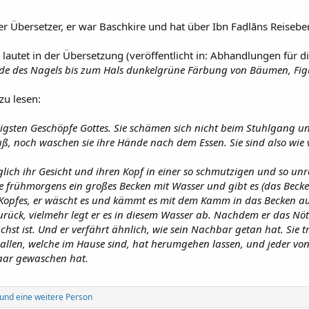
er Übersetzer, er war Baschkire und hat über Ibn Faḍlāns Reisebe
g lautet in der Übersetzung (veröffentlicht in: Abhandlungen für 
de des Nagels bis zum Hals dunkelgrüne Färbung von Bäumen, Fig
zu lesen:
tzigsten Geschöpfe Gottes. Sie schämen sich nicht beim Stuhlgang 
 noch waschen sie ihre Hände nach dem Essen. Sie sind also wie ve
lich ihr Gesicht und ihren Kopf in einer so schmutzigen und so unre
le frühmorgens ein großes Becken mit Wasser und gibt es (das Beck
 Kopfes, er wäscht es und kämmt es mit dem Kamm in das Becken aus
urück, vielmehr legt er es in diesem Wasser ab. Nachdem er das Nöt
hst ist. Und er verfährt ähnlich, wie sein Nachbar getan hat. Sie 
 allen, welche im Hause sind, hat herumgehen lassen, und jeder von
Haar gewaschen hat.
und eine weitere Person