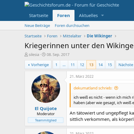
Startseite
Foren
Aktuelles
Neue Beiträge
Foren durchsuchen
Startseite
Foren
Mittelalter
Die Wikinger
Kriegerinnen unter den Wikinge
E
E
silesia
08. Sep. 2017
r
r
Vorherige
1
…
11
12
13
14
15
Nächste
s
s
t
t
e
e
21. März 2022
l
l
l
l
dekumatland schrieb:
e
t
r
a
ich weiß es nicht - wenn ich mich 
m
haben (aber wie gesagt, ich weiß e
El Quijote
An tätowiert und ungepflegt kan
Moderator
sittlich verkommen, als körperl
Teammitglied
21. März 2022