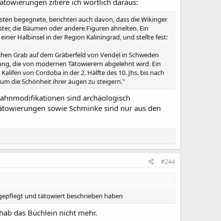
towierungen zitiere ich wörtlich daraus:
Osten begegnete, berichten auch davon, dass die Wikinger
ter, die Bäumen oder andere Figuren ähnelten. Ein
ner Halbinsel in der Region Kaliningrad, und stellte fest:
tlichen Grab auf dem Gräberfeld von Vendel in Schweden
ung, die von modernen Tätowierern abgelehnt wird. Ein
alifen von Cordoba in der 2. Hälfte des 10. Jhs. bis nach
m die Schönheit ihrer äugen zu steigern."
Zahnmodifikationen sind archäologisch
ätowierungen sowie Schminke sind nur aus den
#244
ungepflegt und tätowiert beschrieben haben
 hab das Büchlein nicht mehr.