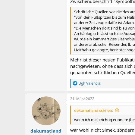
Zwischenüberschrift "Symbolhaf
Schriftliche Quellen wie die des
"von den Fußspitzen bis zum Hals
anderer Zeitzeuge dafür ist Adam v
"Die Menschen dort sind blau von
Archäologisch lässt sich die Auss
wurde ein kammartiges Eisenobjek
anderer arabischer Reisender, Ibra
Haithabu gelangte, berichtet sog
Mehr ist dieser neuen Publika
nachgewiesen, ohne dass sich
genannten schriftlichen Quelle
R
Ugh Valencia
e
a
k
21. März 2022
t
i
dekumatland schrieb:
o
n
wenn ich mich richtig erinnere (b
e
n
war wohl nicht Simek, sondern H
dekumatland
: