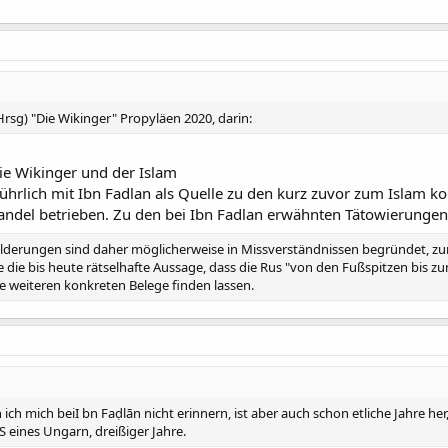
Hrsg) "Die Wikinger" Propyläen 2020, darin:
 Die Wikinger und der Islam
sführlich mit Ibn Fadlan als Quelle zu den kurz zuvor zum Islam 
handel betrieben. Zu den bei Ibn Fadlan erwähnten Tätowierungen
 Schilderungen sind daher möglicherweise in Missverständnissen begründet, 
e die bis heute rätselhafte Aussage, dass die Rus "von den Fußspitzen bis
ne weiteren konkreten Belege finden lassen.
ch mich beiI bn Faḍlān nicht erinnern, ist aber auch schon etliche Jahre her
S eines Ungarn, dreißiger Jahre.