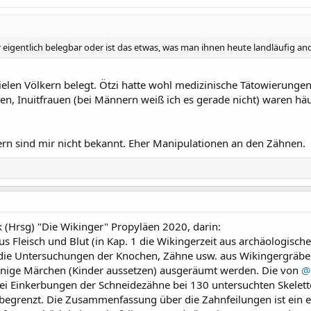
eigentlich belegbar oder ist das etwas, was man ihnen heute landläufig an
elen Völkern belegt. Ötzi hatte wohl medizinische Tätowierunge
, Inuitfrauen (bei Männern weiß ich es gerade nicht) waren häuf
rn sind mir nicht bekannt. Eher Manipulationen an den Zähnen.
k (Hrsg) "Die Wikinger" Propyläen 2020, darin:
us Fleisch und Blut (in Kap. 1 die Wikingerzeit aus archäologische
st die Untersuchungen der Knochen, Zähne usw. aus Wikingergräbe
einige Märchen (Kinder aussetzen) ausgeräumt werden. Die von
@
i Einkerbungen der Schneidezähne bei 130 untersuchten Skeletten,
t begrenzt. Die Zusammenfassung über die Zahnfeilungen ist ein e