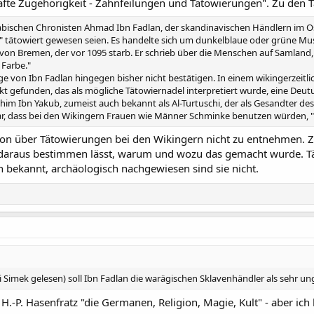
te Zugehörigkeit - Zahnfeilungen und Tätowierungen". Zu den Tä
 arabischen Chronisten Ahmad Ibn Fadlan, der skandinavischen Händlern im 
" tätowiert gewesen seien. Es handelte sich um dunkelblaue oder grüne Mus
on Bremen, der vor 1095 starb. Er schrieb über die Menschen auf Samland, ei
 Farbe."
age von Ibn Fadlan hingegen bisher nicht bestätigen. In einem wikingerzei
t gefunden, das als mögliche Tätowiernadel interpretiert wurde, eine Deut
him Ibn Yakub, zumeist auch bekannt als Al-Turtuschi, der als Gesandter des K
ar, dass bei den Wikingern Frauen wie Männer Schminke benutzen würden, "u
tion über Tätowierungen bei den Wikingern nicht zu entnehmen. 
 daraus bestimmen lässt, warum und wozu das gemacht wurde. T
n bekannt, archäologisch nachgewiesen sind sie nicht.
ei Simek gelesen) soll Ibn Fadlan die warägischen Sklavenhändler als sehr 
.-P. Hasenfratz "die Germanen, Religion, Magie, Kult" - aber ich