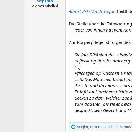
Sepiola
Aktives Mitglied
Ahmet Zeki Validi Togan
heißt d
Die Stelle über die Tätowierun
Jeder von ihnen hat vom Ran
Zur Körperpflege ist folgendes 
Sie (die Rūs) sind die schmu
Befleckung durch Samenerguß,
[...]
Pflichtgemäß waschen sie täg
sich: Das Mädchen bringt al
Gesicht und das Haar seines
Er läßt an Unreinem nichts z
Becken zu dem, welcher zunäc
zum anderen, bis sie es beim
gespuckt, sein Gesicht und 
R
Maglor
,
dekumatland
,
Riothamus
e