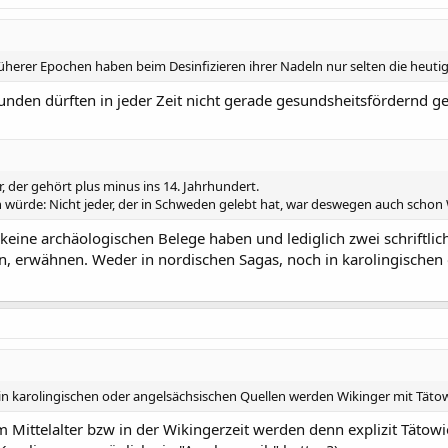
rüherer Epochen haben beim Desinfizieren ihrer Nadeln nur selten die heut
nden dürften in jeder Zeit nicht gerade gesundsheitsfördernd g
, der gehört plus minus ins 14. Jahrhundert.
 würde: Nicht jeder, der in Schweden gelebt hat, war deswegen auch schon 
r keine archäologischen Belege haben und lediglich zwei schriftli
, erwähnen. Weder in nordischen Sagas, noch in karolingischen
in karolingischen oder angelsächsischen Quellen werden Wikinger mit Tät
m Mittelalter bzw in der Wikingerzeit werden denn explizit Täto