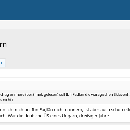
rn
richtig erinnere (bei Simek gelesen) soll Ibn Fadlan die warägischen Sklave
s nicht)
n ich mich bei Ibn Faḍlān nicht erinnern, ist aber auch schon etl
ich. War die deutsche ÜS eines Ungarn, dreißiger Jahre.