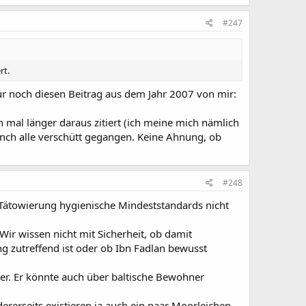
#247
rt.
nur noch diesen Beitrag aus dem Jahr 2007 von mir:
 mal länger daraus zitiert (ich meine mich nämlich
unch alle verschütt gegangen. Keine Ahnung, ob
#248
 Tätowierung hygienische Mindeststandards nicht
 Wir wissen nicht mit Sicherheit, ob damit
ng zutreffend ist oder ob Ibn Fadlan bewusst
er. Er könnte auch über baltische Bewohner
erseits existieren ja auch ein paar Moorleichen,