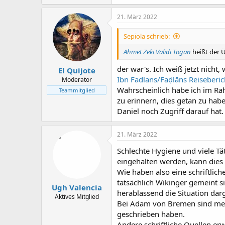
a
k
21. März 2022
t
i
Sepiola schrieb:
o
n
Ahmet Zeki Validi Togan
heißt der Ü
e
n
der war's. Ich weiß jetzt nich
El Quijote
:
Ibn Fadlans/Faḍlāns Reiseberic
Moderator
Wahrscheinlich habe ich im Rah
Teammitglied
zu erinnern, dies getan zu hab
Daniel noch Zugriff darauf hat.
21. März 2022
Schlechte Hygiene und viele T
eingehalten werden, kann dies
Wie haben also eine schriftlich
tatsächlich Wikinger gemeint s
Ugh Valencia
herablassend die Situation darg
Aktives Mitglied
Bei Adam von Bremen sind mein
geschrieben haben.
Andere schriftliche Quellen e