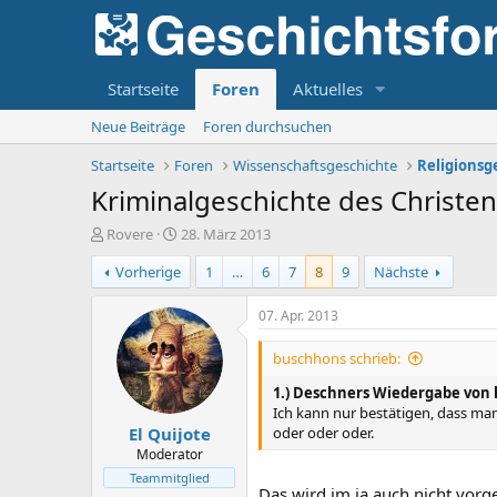
Startseite
Foren
Aktuelles
Neue Beiträge
Foren durchsuchen
Startseite
Foren
Wissenschaftsgeschichte
Religionsg
Kriminalgeschichte des Christen
E
E
Rovere
28. März 2013
r
r
Vorherige
1
…
6
7
8
9
Nächste
s
s
t
t
e
e
07. Apr. 2013
l
l
l
l
buschhons schrieb:
e
t
r
a
1.) Deschners Wiedergabe von 
m
Ich kann nur bestätigen, dass man
El Quijote
oder oder oder.
Moderator
Teammitglied
Das wird im ja auch nicht vorg