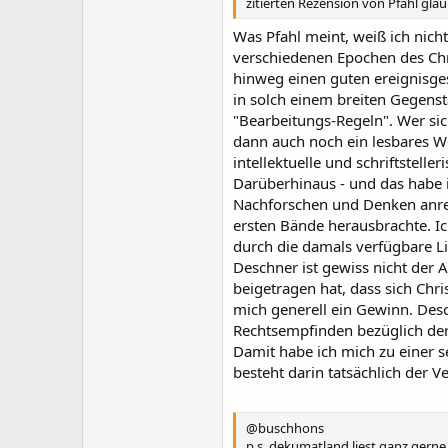
zitierten Rezension von Pfahl glau
Was Pfahl meint, weiß ich nich
verschiedenen Epochen des Chri
hinweg einen guten ereignisges
in solch einem breiten Gegenst
"Bearbeitungs-Regeln". Wer sic
dann auch noch ein lesbares We
intellektuelle und schriftstell
Darüberhinaus - und das habe i
Nachforschen und Denken anreg
ersten Bände herausbrachte. Ic
durch die damals verfügbare Li
Deschner ist gewiss nicht der 
beigetragen hat, dass sich Chri
mich generell ein Gewinn. Desch
Rechtsempfinden bezüglich der
Damit habe ich mich zu einer se
besteht darin tatsächlich der V
@buschhons
p.s. dekumatland liest ganz gern