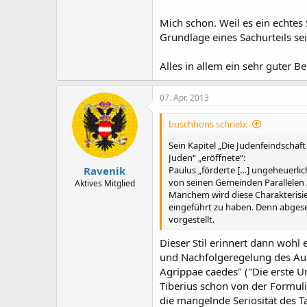
Mich schon. Weil es ein echtes 
Grundlage eines Sachurteils sei
Alles in allem ein sehr guter B
07. Apr. 2013
buschhons schrieb:
Sein Kapitel „Die Judenfeindschaf
Juden“ „eröffnete“:
Ravenik
Paulus „förderte […] ungeheuerlich
von seinen Gemeinden Parallelen z
Aktives Mitglied
Manchem wird diese Charakterisier
eingeführt zu haben. Denn abgeseh
vorgestellt.
Dieser Stil erinnert dann wohl 
und Nachfolgeregelung des Augu
Agrippae caedes" ("Die erste 
Tiberius schon von der Formulie
die mangelnde Seriosität des