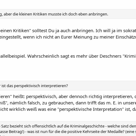
rag, aber die kleinen Kritiken musste ich doch eben anbringen.
leinen Kritiken" solltest Du ja auch anbringen. Ich will ja im sok
 eingestellt, wenn ich nicht an Eurer Meinung zu meiner Einschä
rallelbeispiel. Wahrscheinlich sagt es mehr über Deschners "Krimi
 ist das perspektivisch interpretieren?
eren" heißt: perspektivisch, aber dennoch richtig interpretieren, 
iß", nämlich falsch, zu gebrauchen, dann trifft das m. E. in uns
icht wirklich weiß was eine "perspektivische Interpretation" ist,
zte Satz bezieht sich offensichtlich auf die Kriminalgeschichte - welche sind 
klasse Beitrag!) - was ist nun für die die positive Kehrseite der Medaille? (e