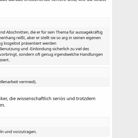
nd Abschnitten, die er für sein Thema für aussagekräftig
hang reißt, aber er stellt sie so arg in seinen eigenen
 losgelöst präsentiert werden
-Benutzung und -Einbindung sicherlich zu viel des
en vorbringt, sondern oft genug irgendwelche Handlungen
siert.
llenarbeit vermied).
iker, die wissenschaftlich seriös und trotzdem
en.
eln und vorzutragen.