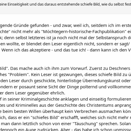
ne Einseitigkeit und das daraus entstehende schiefe Bild, wie du selbst fest
digende Gründe gefunden - und zwar, weil ich, seitdem ich im ers
ichte" nicht mehr als "Möchtegern-historische-Fachpublikation" ei
 denn selbst letzteres ist ja noch nicht mal der Selbstanspruch de
n wollte, er blendet den Leser eigentlich nicht, sondern er sagt/
 Wenn ich das akzeptiere - und das tue ich! - dann kann ich den V
 Bild". Das mache auch ich ihm zum Vorwurf. Zuerst zu Deschners V
iches "Problem". Kein Leser ist gezwungen, dieses schiefe Bild
t, den Leser durch geschickte, hinterlistige Überredungskunst o
ondern er posaunt seine Sicht der Dinge polternd und vollkommen
t er dem Leser gegenüber ehrlich.
f in seiner Kriminalgeschichte anklagen und einseitig formulieren
tes und Kriminelles aus der Geschichte des Christentums anprange
e beim besten Willen überhaupt kein Verbrechen ausmachen könne
 ich, dass er ein "schiefes Bild" erschafft, welches sich nicht meh
 man dann letztlich schon von einer "Täuschung" sprechen. Solan
h dennoch ein Auge zudrücken. Aber - das habe ich schon unmissv