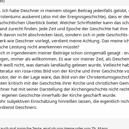
bt)
t. Ich habe Deschner in meinem obigen Beitrag jedenfalls gelobt,
stentums auskennt (also mit der Ereignisgeschichte), dass er de
chichtlichen Überblick bietet. Welcher Schriftsteller kann das s
and zurecht finden. Jede Zeit und Epoche der Geschichte hat ihre
h davon nicht abschrecken lässt, sondern sich in jede Geschicht
rk wie Deschner vorlegt, verdient meine Achtung. Das meine ich 
erische Leistung nicht anerkennen müsste?
ch in irgendeinem meiner Beiträge schon sinngemäß gesagt - era
en, immer als willkommen. Es war vor meiner Zeit, als Deschene
h weiß nicht, was damals landläufig gelesen wurde. Vielleicht hab
teratur ein rosa-rotes Bild von der Kirche und ihrer Geschichte 
Autor, der in der Lage wäre, das Bild von der Christentumsgeschi
sten kritisch mit der Geschichte ihrer Kirche und christlichen Ge
ner hat mit seiner Darstellung der Kirchengeschichte nicht recht,
 eigenen Geschichte innerhalb der Kirche geschärft wurde.
hr subjektiven Einschätzung hinreißen lassen, die eigentlich nich
erdienst Deschners.
e auch mal zynische Texte, egal ob von Heine oder von Th. Mann