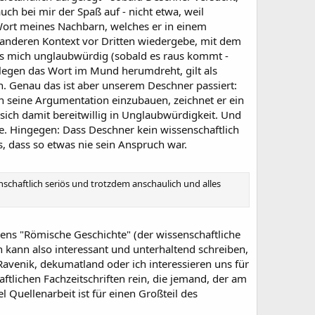
ch bei mir der Spaß auf - nicht etwa, weil
Wort meines Nachbarn, welches er in einem
g anderen Kontext vor Dritten wiedergebe, mit dem
es mich unglaubwürdig (sobald es raus kommt -
ollegen das Wort im Mund herumdreht, gilt als
n. Genau das ist aber unserem Deschner passiert:
n seine Argumentation einzubauen, zeichnet er ein
lt sich damit bereitwillig in Unglaubwürdigkeit. Und
ite. Hingegen: Dass Deschner kein wissenschaftlich
, dass so etwas nie sein Anspruch war.
enschaftlich seriös und trotzdem anschaulich und alles
ens "Römische Geschichte" (der wissenschaftliche
n kann also interessant und unterhaltend schreiben,
enik, dekumatland oder ich interessieren uns für
tlichen Fachzeitschriften rein, die jemand, der am
l Quellenarbeit ist für einen Großteil des