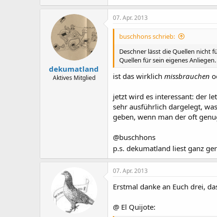
07. Apr. 2013
buschhons schrieb:
Deschner lässt die Quellen nicht f
Quellen für sein eigenes Anliege
dekumatland
ist das wirklich
missbrauchen
od
Aktives Mitglied
jetzt wird es interessant: der le
sehr ausführlich dargelegt, was 
geben, wenn man der oft genug 
@buschhons
p.s. dekumatland liest ganz g
07. Apr. 2013
Erstmal danke an Euch drei, da
@ El Quijote: