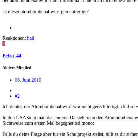
der atombombenabwurf über hiroshima - hätte man nicht eine andere 
ist dieser atombombenabwurf gerechtfertigt?
Reaktionen:
hatl
P
Petra_44
Aktives Mitglied
06. Juni 2010
#2
Ich denke, der Atombombenabwurf war nicht gerechtfertigt. Und so wi
In den USA sieht man das anders. Da sieht man den Atombombenabwurf d
Sichtweise zum ersten Mal begegnet ist! :nono:
Falls du deine Frage aber für ein Schulprojekt stellst, hilft es dir sich