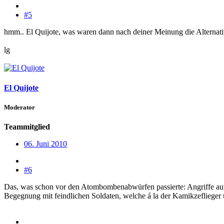
#5
hmm.. El Quijote, was waren dann nach deiner Meinung die Altern
lg
El Quijote
Moderator
Teammitglied
06. Juni 2010
#6
Das, was schon vor den Atombombenabwürfen passierte: Angriffe auf 
Begegnung mit feindlichen Soldaten, welche á la der Kamikzeflieger 