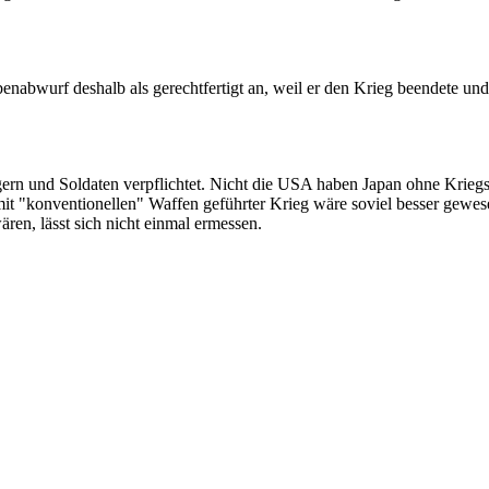
bwurf deshalb als gerechtfertigt an, weil er den Krieg beendete und so
ürgern und Soldaten verpflichtet. Nicht die USA haben Japan ohne Krie
n mit "konventionellen" Waffen geführter Krieg wäre soviel besser gew
en, lässt sich nicht einmal ermessen.