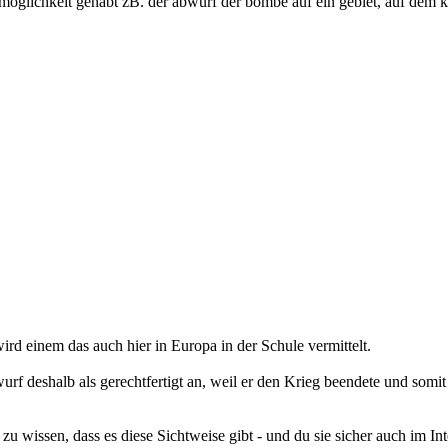
möglichkeit gehabt zB. der abwurf der bombe auf ein gebiet, auf dem 
rd einem das auch hier in Europa in der Schule vermittelt.
eshalb als gerechtfertigt an, weil er den Krieg beendete und somit da
er zu wissen, dass es diese Sichtweise gibt - und du sie sicher auch im Int