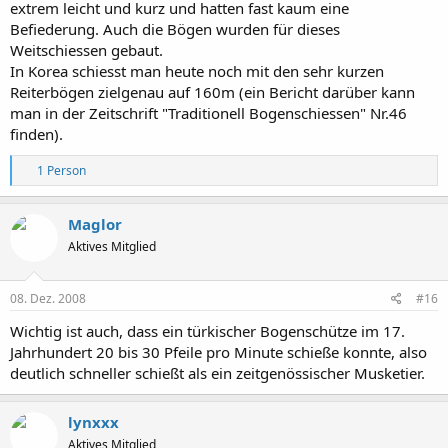
extrem leicht und kurz und hatten fast kaum eine
Befiederung. Auch die Bögen wurden für dieses
Weitschiessen gebaut.
In Korea schiesst man heute noch mit den sehr kurzen
Reiterbögen zielgenau auf 160m (ein Bericht darüber kann
man in der Zeitschrift "Traditionell Bogenschiessen" Nr.46
finden).
R
1 Person
e
a
k
Maglor
t
Aktives Mitglied
i
o
n
e
08. Dez. 2008
#16
n
:
Wichtig ist auch, dass ein türkischer Bogenschütze im 17.
Jahrhundert 20 bis 30 Pfeile pro Minute schieße konnte, also
deutlich schneller schießt als ein zeitgenössischer Musketier.
lynxxx
Aktives Mitglied