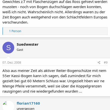
Gewichtes z.T mit Flaschenzügen auf das Ross gehievt werden
mussten - noch von Bogen duchschlagen werden konnten,
weiß ich nicht. Wahrscheinlich nicht. Allerdings waren zu der
Zeit Bogen auch weitgehend von den Schlachtfeldern Europas
verschwunden.
R
1 Person
e
a
k
Suedwester
S
t
Gast
i
o
n
e
07. Dez. 2008
#9
n
:
Also aus meiner Zeit als aktiver Reiter-Bogenschütze mit nem
55er Kassi-Bogen kann ich sagen, daß zumindest für mich
gezielt bei gut 60 Metern Schluss war. Ungezielt hben wir ne
Menge Pfeile versemmelt, weil sie über die Koppelgrenzen
rausgingen und nie wiedergefunden wurden ...
florian17160
unvergessen