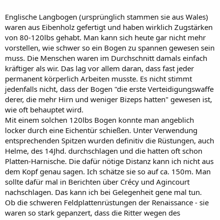
Englische Langbogen (ursprünglich stammen sie aus Wales)
waren aus Eibenholz gefertigt und haben wirklich Zugstärken
von 80-120lbs gehabt. Man kann sich heute gar nicht mehr
vorstellen, wie schwer so ein Bogen zu spannen gewesen sein
muss. Die Menschen waren im Durchschnitt damals einfach
kräftiger als wir. Das lag vor allem daran, dass fast jeder
permanent körperlich Arbeiten musste. Es nicht stimmt
jedenfalls nicht, dass der Bogen "die erste Verteidigungswaffe
derer, die mehr Hirn und weniger Bizeps hatten" gewesen ist,
wie oft behauptet wird.
Mit einem solchen 120lbs Bogen konnte man angeblich
locker durch eine Eichentür schießen. Unter Verwendung
entsprechenden Spitzen wurden definitiv die Rüstungen, auch
Helme, des 14Jhd. durchschlagen und die hatten oft schon
Platten-Harnische. Die dafür nötige Distanz kann ich nicht aus
dem Kopf genau sagen. Ich schätze sie so auf ca. 150m. Man
sollte dafür mal in Berichten über Crécy und Agincourt
nachschlagen. Das kann ich bei Gelegenheit gene mal tun.
Ob die schweren Feldplattenrüstungen der Renaissance - sie
waren so stark gepanzert, dass die Ritter wegen des