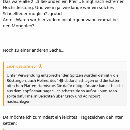
Das wäre alle 2...3 Sekunden ein Pfeil... klingt nach extremer
Höchstleistung. Und wenn ja: wie lange war ein solches
Schnellfeuer möglich? :grübel:
Anm.: Waren wir hier zudem nicht irgendwann einmal bei
den Mongolen?
Noch zu einer anderen Sache...
Leonidas schrieb:
Unter Verwendung entsprechenden Spitzen wurden definitiv die
Rüstungen, auch Helme, des 14Jhd. durchschlagen und die hatten
oft schon Platten-Harnische. Die dafür nötige Distanz kann ich nicht
aus dem Kopf genau sagen. Ich schätze sie so auf ca. 150m. Man
sollte dafür mal in Berichten über Crécy und Agincourt
nachschlagen.
Da möchte ich zumindest ein leichtes Fragezeichen dahinter
setzen: