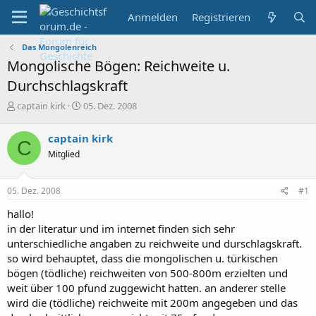
Anmelden
Registrieren
Das Mongolenreich
Mongolische Bögen: Reichweite u.
Durchschlagskraft
E
E
captain kirk
05. Dez. 2008
r
r
s
s
captain kirk
C
t
t
Mitglied
e
e
l
l
l
l
05. Dez. 2008
#1
e
t
r
a
hallo!
m
in der literatur und im internet finden sich sehr
unterschiedliche angaben zu reichweite und durschlagskraft.
so wird behauptet, dass die mongolischen u. türkischen
bögen (tödliche) reichweiten von 500-800m erzielten und
weit über 100 pfund zuggewicht hatten. an anderer stelle
wird die (tödliche) reichweite mit 200m angegeben und das