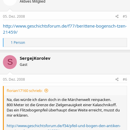
Aktives Mitglied
05. Dez. 2008
#5
http://www.geschichtsforum.de/f77/berittene-bogensch-tzen-
21459/
R
1 Person
e
a
k
SergejKorolev
S
t
Gast
i
o
n
e
05. Dez. 2008
#6
n
:
florian17160 schrieb:
Na, das würde ich dann doch in die Märchenwelt reinpacken.
800 Meter ist die Grenze der Zielgenauigkeit einer Kalaschnikoff.
Das ein Flitzebogenpfeil überhaupt diese Weite erreicht, musst du
mir erklären.
http://www.geschichtsforum.de/f34/pfeil-und-bogen-den-antiken-