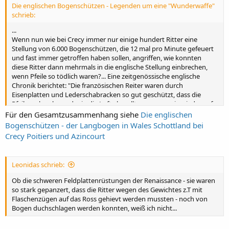
Die englischen Bogenschützen - Legenden um eine "Wunderwaffe"
schrieb:
...
Wenn nun wie bei Crecy immer nur einige hundert Ritter eine
Stellung von 6.000 Bogenschützen, die 12 mal pro Minute gefeuert
und fast immer getroffen haben sollen, angriffen, wie konnten
diese Ritter dann mehrmals in die englische Stellung einbrechen,
wenn Pfeile so tödlich waren?... Eine zeitgenössische englische
Chronik berichtet: "Die französischen Reiter waren durch
Eisenplatten und Lederschabracken so gut geschützt, dass die
Pfeile zerbrachen oder in die Luft abprallten, von wo sie wieder auf
Freunde wie Feinde herabfielen." Die Bogenschützen konnten die
Für den Gesamtzusammenhang siehe
Die englischen
Reiter erst wirksam bekämpfen, als ihnen die Pferde die relativ
Bogenschützen - der Langbogen in Wales Schottland bei
ungeschützten Flanken als Ziel boten...
Crecy Poitiers und Azincourt
...
Leonidas schrieb:
Ob die schweren Feldplattenrüstungen der Renaissance - sie waren
so stark gepanzert, dass die Ritter wegen des Gewichtes z.T mit
Flaschenzügen auf das Ross gehievt werden mussten - noch von
Bogen duchschlagen werden konnten, weiß ich nicht...