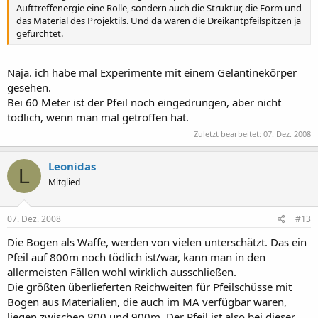
Aufttreffenergie eine Rolle, sondern auch die Struktur, die Form und
das Material des Projektils. Und da waren die Dreikantpfeilspitzen ja
gefürchtet.
Naja. ich habe mal Experimente mit einem Gelantinekörper
gesehen.
Bei 60 Meter ist der Pfeil noch eingedrungen, aber nicht
tödlich, wenn man mal getroffen hat.
Zuletzt bearbeitet:
07. Dez. 2008
Leonidas
L
Mitglied
07. Dez. 2008
#13
Die Bogen als Waffe, werden von vielen unterschätzt. Das ein
Pfeil auf 800m noch tödlich ist/war, kann man in den
allermeisten Fällen wohl wirklich ausschließen.
Die größten überlieferten Reichweiten für Pfeilschüsse mit
Bogen aus Materialien, die auch im MA verfügbar waren,
liegen zwischen 800 und 900m. Der Pfeil ist also bei dieser