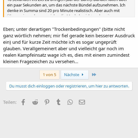
ein paar Sekunden an, um das nächste Bündel aufzunehmen. Ich
denke in Summa sind 20 pro Minute realistisch. Aber auch mit
Übung - irgendwann spielen die Muskeln nicht mehr mit ...
Eben; unter derartigen "Trockenbedingungen" (bitte nicht
ganz wörtlich nehmen; mir fiel gerade kein besserer Ausdruck
ein) und für kurze Zeit möchte ich es sogar ungeprüft
glauben. Verallgemeinert aber und vielleicht gar noch im
realen Kampfeinsatz wage ich es, dies mit einem zumindest
kleinen Fragezeichen zu versehen...
Letzte
1 von 5
Nächste
Du musst dich einloggen oder registrieren, um hier zu antworten.
Facebook
Reddit
Pinterest
Tumblr
WhatsApp
E-Mail
Teilen: