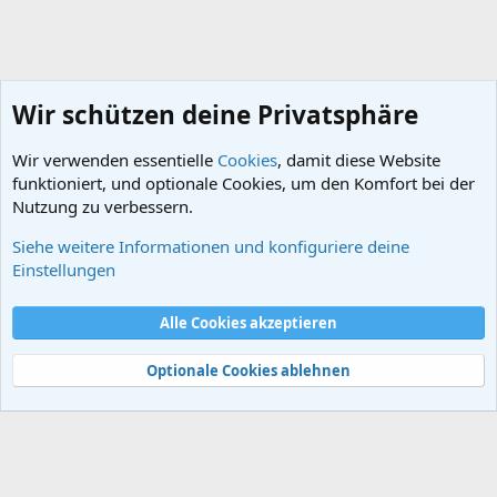
Wir schützen deine Privatsphäre
Wir verwenden essentielle
Cookies
, damit diese Website
funktioniert, und optionale Cookies, um den Komfort bei der
Nutzung zu verbessern.
Siehe weitere Informationen und konfiguriere deine
Das Mongolenreich
Einstellungen
Cookies
Alle Cookies akzeptieren
Kontakt
Nutzungsbedingungen
Datenschutz
Hilfe und Impressum
Start
R
S
Optionale Cookies ablehnen
S
®
Community platform by XenForo
© 2010-2024 XenForo Ltd.