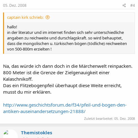
n
e
05. Dez. 2008
#4
n
:
captain kirk schrieb:
hallo!
in der literatur und im internet finden sich sehr unterschiedliche
angaben zu reichweite und durschlagskraft. so wird behauptet,
dass die mongolischen u. türkischen bögen (tödliche) reichweiten
von 500-800m erzielten !
Na, das würde ich dann doch in die Märchenwelt reinpacken.
800 Meter ist die Grenze der Zielgenauigkeit einer
Kalaschnikoff.
Das ein Flitzebogenpfeil überhaupt diese Weite erreicht,
musst du mir erklären.
http://www.geschichtsforum.de/f34/pfeil-und-bogen-den-
antiken-auseinandersetzungen-21888/
Zuletzt bearbeitet:
05. Dez. 2008
Themistokles