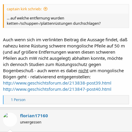
captain kirk schrieb:
... auf welche entfernung wurden
ketten-/schuppen-/plattenrüstungen durchschlagen?
Auch wenn sich im verlinkten Beitrag die Aussage findet, daß
nahezu keine Rüstung schwere mongolische Pfeile auf 50 m
(und auf größere Entfernungen waren diesen schweren
Pfeilen auch mW nicht ausgelegt) abhalten konnte, möchte
ich dennoch Studien zum Rüstungsschutz gegen
Bogenbeschuß - auch wenn es dabei
nicht
um mongolische
Bögen geht - relativierend entgegenstellen:
http://www.geschichtsforum.de/213838-post39.html
http://www.geschichtsforum.de/213847-post40.html
R
1 Person
e
a
k
florian17160
t
unvergessen
i
o