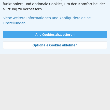
funktioniert, und optionale Cookies, um den Komfort bei der
Nutzung zu verbessern.
Siehe weitere Informationen und konfiguriere deine
Wissenschaftsgeschichte
Einstellungen
Cookies
Alle Cookies akzeptieren
Kontakt
Nutzungsbedingungen
Datenschutz
Hilfe und Impressum
Start
R
S
Optionale Cookies ablehnen
S
®
Community platform by XenForo
© 2010-2024 XenForo Ltd.